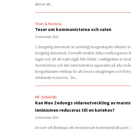
skriver att...
Teori & historia
Teser om kommunisterna och valen
23 december 2023
1. Borgerlig demokrati är samtidigt borgerskapets diktatur Sv
borgerlig demokrati. Formellt innebär detta medborgarnas lik
lagen och att all makt utgår från folket. I verkligheten är emel
domstolarna och den administrativa apparaten på alla nivå
borgarklassens redskap for att bevara utsugningen och förtr
arbetande massorna. De...
MF (tidskrift)
Kan Mao Zedongs vidareutveckling av marxi
leninismen reduceras till en katekes?
23 december 2023
De som vill återskapa ett revolutionärt kommunistiskt parti i