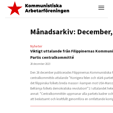
Månadsarkiv: December,
Nyheter
Viktigt uttalande från Filippinernas Kommun
Partis centralkommitté
28 december 2023
Den 26 december publicerades Filippinernas Kommunistiska P
centralkommittés uttalande ”Korrigera felen och stärk partie
det filippinska folkets breda massor i kampen mot USA-Marc
Befrämja folkets demokratiska revolution!”1 I uttalandet hete
annat: "Centralkommittén uppmanar alla partiets kadrer oc
att beslutsamt och kraftfullt genomföra en omfattande korrige