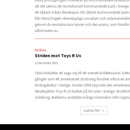
Detta principprogam markerar att Kommunistiska Arbetarför
att det saknas ett revolutionärt kommunistiskt parti i Sverige
ett sådant måste återskapas. Ett sådant kommunistiskt parti
från Marx/Engels vetenskapliga socialism och vidareutveckl
genom de revolutionära teorier och den praxis, som framför 
utformades av...
Inrikes
Striden mot Toys R Us
12 december 2023
Tesla fortsätter att säga nej till ett svenskt kollektivavtal. Dett
gången som ett amerikanskt storbolag försöker införa en am
företagskultur i Sverige. Hösten 1994 öppnade den amerikan
leksaksjätten Toys R Us butiker på tre orter i Sverige: Stock
Göteborg. Butikerna anställde många människor inför öppna
Ladda fler