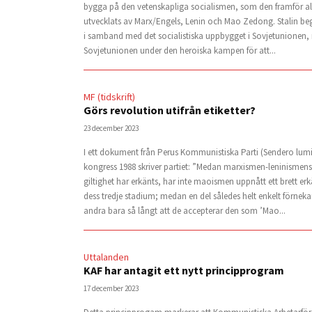
bygga på den vetenskapliga socialismen, som den framför al
utvecklats av Marx/Engels, Lenin och Mao Zedong. Stalin be
i samband med det socialistiska uppbygget i Sovjetunionen,
Sovjetunionen under den heroiska kampen för att...
MF (tidskrift)
Görs revolution utifrån etiketter?
23 december 2023
I ett dokument från Perus Kommunistiska Parti (Sendero lum
kongress 1988 skriver partiet: ”Medan marxismen-leninismen
giltighet har erkänts, har inte maoismen uppnått ett brett 
dess tredje stadium; medan en del således helt enkelt förneka
andra bara så långt att de accepterar den som ’Mao...
Uttalanden
KAF har antagit ett nytt principprogram
17 december 2023