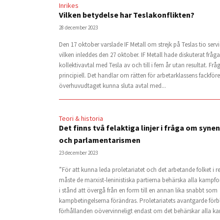
Inrikes
Vilken betydelse har Teslakonflikten?
28 december 2023
Den 17 oktober varslade IF Metall om strejk på Teslas tio serv
vilken inleddes den 27 oktober. IF Metall hade diskuterat frå
kollektivavtal med Tesla av och till i fem år utan resultat. Frå
principiell. Det handlar om rätten för arbetarklassens fackför
överhuvudtaget kunna sluta avtal med...
Teori & historia
Det finns två felaktiga linjer i fråga om syne
och parlamentarismen
23 december 2023
”För att kunna leda proletariatet och det arbetande folket i r
måste de marxist-leninistiska partierna behärska alla kampf
i stånd att övergå från en form till en annan lika snabbt som
kampbetingelserna förändras. Proletariatets avantgarde förbl
förhållanden oövervinneligt endast om det behärskar alla ka