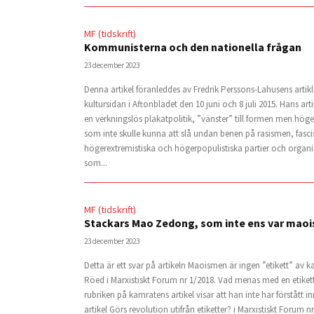
MF (tidskrift)
Kommunisterna och den nationella frågan
23 december 2023
Denna artikel föranleddes av Fredrik Perssons-Lahusens artik
kultursidan i Aftonbladet den 10 juni och 8 juli 2015. Hans art
en verkningslös plakatpolitik, ”vänster” till formen men höger 
som inte skulle kunna att slå undan benen på rasismen, fascis
högerextremistiska och högerpopulistiska partier och organi
som...
MF (tidskrift)
Stackars Mao Zedong, som inte ens var maoi
23 december 2023
Detta är ett svar på artikeln Maoismen är ingen ”etikett” av
Röed i Marxistiskt Forum nr 1/2018. Vad menas med en etike
rubriken på kamratens artikel visar att han inte har förstått in
artikel Görs revolution utifrån etiketter? i Marxistiskt Forum 