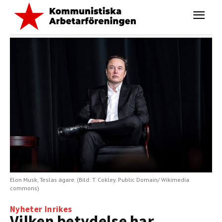
Elon Musk, Teslas ägare. (Bild: T. Cokley. Public Domain/ Wikimedia
commons)
Nyheter
Inrikes
Vilken betydelse har