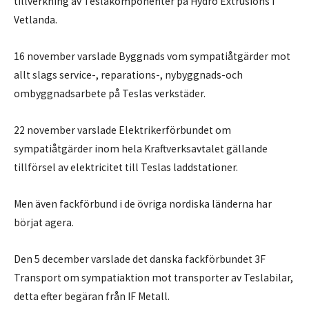
tillverkning av Teslakomponenter på Hydro Extrusions i
Vetlanda.
16 november varslade Byggnads vom sympatiåtgärder mot
allt slags service-, reparations-, nybyggnads-och
ombyggnadsarbete på Teslas verkstäder.
22 november varslade Elektrikerförbundet om
sympatiåtgärder inom hela Kraftverksavtalet gällande
tillförsel av elektricitet till Teslas laddstationer.
Men även fackförbund i de övriga nordiska länderna har
börjat agera.
Den 5 december varslade det danska fackförbundet 3F
Transport om sympatiaktion mot transporter av Teslabilar,
detta efter begäran från IF Metall.