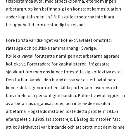
tidsbestämda avtal med arbetsköparna, eftersom ingen
arbetargrupp kan befinna sig i en konstant kampsituation
under kapitalismen. I så fall skulle arbetarna inte klara
livsuppehället, om de ständigt strejkade.
Före första världskriget var kollektivavtalet omstritt i
rättsliga och politiska sammanhang i Sverige.
Kollektivavtal förutsatte nämligen att arbetarna agerade
kollektivt. Företrädare för kapitalisterna ifrågasatte
självklart om man ens kunde föreställa sig kollektiva avtal.
Den förhärskande idén bland dessa var att ett avtal bara
kunde slutas genom att enskilda parter kom överens och
blev direkt och personligen bundna. Kollektivavtal ingicks ju
av arbetarnas organisationer, och inte av de enskilda
arbetarna. Högsta domstolen löste detta problem 1915 i
efterspelet till 1909 års storstrejk. Då slog domstolen fast
att kollektivavtal var bindande och att brott mot dem kunde