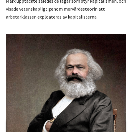
Marx upptäckte således de lagar som styr kapitalismen, och
visade vetenskapligt genom mervärdesteorin att
arbetarklassen exploateras av kapitalisterna.