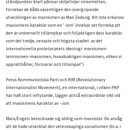
ståndpunkter klart påvisar skiljelinjer sinsemellan,
förnekar de båda väsentligen den övergripande
utvecklingen av marxismen av Mao Zedong. Att inte erkänna
maoismens karaktär som en ’-ism’ innebär att förneka att
den är universellt tillämpbar och följaktligen dess karaktär
som det tredje, senaste och högsta stadiet av det
internationella proletariatets ideologi: marxismen-
leninismen-maoismen, huvudsakligen maoismen, vilken vi
upprätthåller, försvarar och tillämpar.”i
Perus Kommunistiska Parti och RIM (Revolutionary
Internationalist Movement), en international, i vilken PKP
har haft stort inflytande, lägger alltså extraordinär vikt vid
att maoismens karaktär av
–ism
.
Marx/Engels betecknade sig aldrig som marxister. De ansåg
att de hade utvecklat den vetenskapliga socialismen (bl.a. i