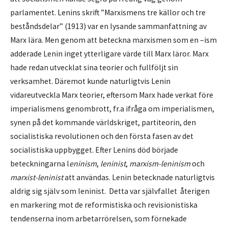
parlamentet. Lenins skrift ”Marxismens tre källor och tre
beståndsdelar” (1913) var en lysande sammanfattning av
Marx lära. Men genom att beteckna marxismen som en –ism
adderade Lenin inget ytterligare värde till Marx läror. Marx
hade redan utvecklat sina teorier och fullföljt sin
verksamhet. Däremot kunde naturligtvis Lenin
vidareutveckla Marx teorier, eftersom Marx hade verkat före
imperialismens genombrott, fr.a ifråga om imperialismen,
synen på det kommande världskriget, partiteorin, den
socialistiska revolutionen och den första fasen av det
socialistiska uppbygget. Efter Lenins död började
beteckningarna l
eninism
,
leninist
,
marxism-leninism
och
marxist-leninist
att användas. Lenin betecknade naturligtvis
aldrig sig själv som leninist. Detta var självfallet återigen
en markering mot de reformistiska och revisionistiska
tendenserna inom arbetarrörelsen, som förnekade