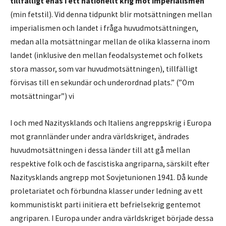
tillfälligt enas i ett nationellt krig mot imperialismen
(min fetstil). Vid denna tidpunkt blir motsättningen mellan
imperialismen och landet i fråga huvudmotsättningen,
medan alla motsättningar mellan de olika klasserna inom
landet (inklusive den mellan feodalsystemet och folkets
stora massor, som var huvudmotsättningen), tillfälligt
förvisas till en sekundär och underordnad plats.” (”Om
motsättningar”) vi
I och med Nazitysklands och Italiens angreppskrig i Europa
mot grannländer under andra världskriget, ändrades
huvudmotsättningen i dessa länder till att gå mellan
respektive folk och de fascistiska angriparna, särskilt efter
Nazitysklands angrepp mot Sovjetunionen 1941. Då kunde
proletariatet och förbundna klasser under ledning av ett
kommunistiskt parti initiera ett befrielsekrig gentemot
angriparen. I Europa under andra världskriget började dessa