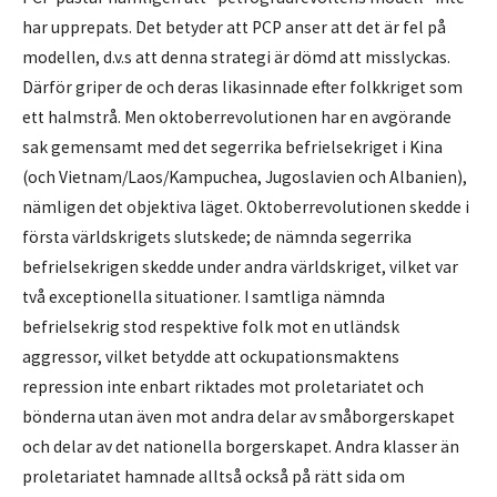
har upprepats. Det betyder att PCP anser att det är fel på
modellen, d.v.s att denna strategi är dömd att misslyckas.
Därför griper de och deras likasinnade efter folkkriget som
ett halmstrå. Men oktoberrevolutionen har en avgörande
sak gemensamt med det segerrika befrielsekriget i Kina
(och Vietnam/Laos/Kampuchea, Jugoslavien och Albanien),
nämligen det objektiva läget. Oktoberrevolutionen skedde i
första världskrigets slutskede; de nämnda segerrika
befrielsekrigen skedde under andra världskriget, vilket var
två exceptionella situationer. I samtliga nämnda
befrielsekrig stod respektive folk mot en utländsk
aggressor, vilket betydde att ockupationsmaktens
repression inte enbart riktades mot proletariatet och
bönderna utan även mot andra delar av småborgerskapet
och delar av det nationella borgerskapet. Andra klasser än
proletariatet hamnade alltså också på rätt sida om