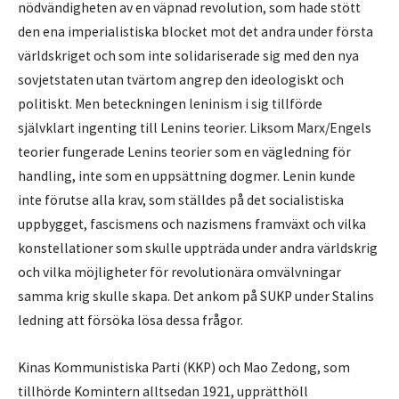
nödvändigheten av en väpnad revolution, som hade stött
den ena imperialistiska blocket mot det andra under första
världskriget och som inte solidariserade sig med den nya
sovjetstaten utan tvärtom angrep den ideologiskt och
politiskt. Men beteckningen leninism i sig tillförde
självklart ingenting till Lenins teorier. Liksom Marx/Engels
teorier fungerade Lenins teorier som en vägledning för
handling, inte som en uppsättning dogmer. Lenin kunde
inte förutse alla krav, som ställdes på det socialistiska
uppbygget, fascismens och nazismens framväxt och vilka
konstellationer som skulle uppträda under andra världskrig
och vilka möjligheter för revolutionära omvälvningar
samma krig skulle skapa. Det ankom på SUKP under Stalins
ledning att försöka lösa dessa frågor.
Kinas Kommunistiska Parti (KKP) och Mao Zedong, som
tillhörde Komintern alltsedan 1921, upprätthöll