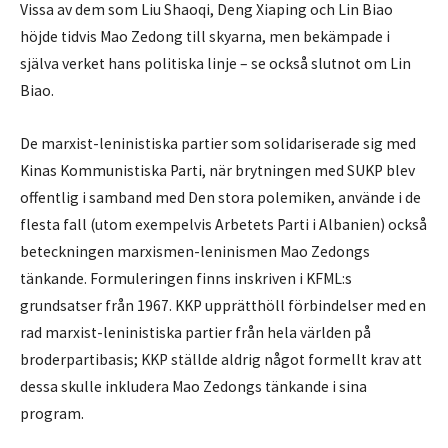
Vissa av dem som Liu Shaoqi, Deng Xiaping och Lin Biao
höjde tidvis Mao Zedong till skyarna, men bekämpade i
själva verket hans politiska linje – se också slutnot om Lin
Biao.
De marxist-leninistiska partier som solidariserade sig med
Kinas Kommunistiska Parti, när brytningen med SUKP blev
offentlig i samband med Den stora polemiken, använde i de
flesta fall (utom exempelvis Arbetets Parti i Albanien) också
beteckningen marxismen-leninismen Mao Zedongs
tänkande. Formuleringen finns inskriven i KFML:s
grundsatser från 1967. KKP upprätthöll förbindelser med en
rad marxist-leninistiska partier från hela världen på
broderpartibasis; KKP ställde aldrig något formellt krav att
dessa skulle inkludera Mao Zedongs tänkande i sina
program.