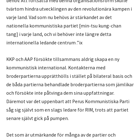
behov. Att fortsätta med denna organisationsform skulle
tvärtom hindra utvecklingen av den revolutionära kampen i
varje land. Vad som nu behövs är stärkandet av det
nationella kommunistiska partiet [min-tsu kung-chan
tang] i varje land, och vi behöver inte längre detta
internationella ledande centrum .”ix
KKP och AAP försökte tillsammans aldrig skapa en ny
kommunistisk international. Kontakterna med
broderpartierna upprätthölls i stället på bilateral basis och
de båda partierna behandlade broderpartierna som jämlikar
och försökte inte påtvinga dem sina uppfattningar.
Däremot var det uppenbart att Perus Kommunistiska Parti
såg sig självt som en slags ledare för RIM, trots att partiet
senare självt gick på pumpen.
Det som är utmärkande för många av de partier och