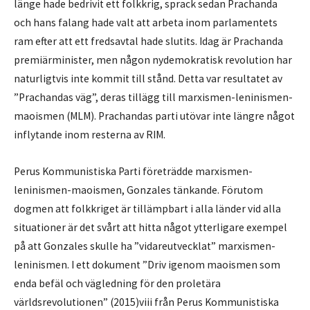
länge hade bedrivit ett folkkrig, sprack sedan Prachanda
och hans falang hade valt att arbeta inom parlamentets
ram efter att ett fredsavtal hade slutits. Idag är Prachanda
premiärminister, men någon nydemokratisk revolution har
naturligtvis inte kommit till stånd. Detta var resultatet av
”Prachandas väg”, deras tillägg till marxismen-leninismen-
maoismen (MLM). Prachandas parti utövar inte längre något
inflytande inom resterna av RIM.
Perus Kommunistiska Parti företrädde marxismen-
leninismen-maoismen, Gonzales tänkande. Förutom
dogmen att folkkriget är tillämpbart i alla länder vid alla
situationer är det svårt att hitta något ytterligare exempel
på att Gonzales skulle ha ”vidareutvecklat” marxismen-
leninismen. I ett dokument ”Driv igenom maoismen som
enda befäl och vägledning för den proletära
världsrevolutionen” (2015)viii från Perus Kommunistiska