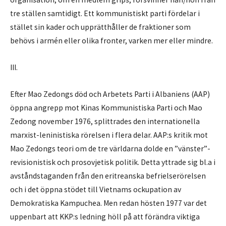
tre ställen samtidigt. Ett kommunistiskt parti fördelar i
stället sin kader och upprätthåller de fraktioner som
behövs i armén eller olika fronter, varken mer eller mindre.
III.
Efter Mao Zedongs död och Arbetets Parti i Albaniens (AAP)
öppna angrepp mot Kinas Kommunistiska Parti och Mao
Zedong november 1976, splittrades den internationella
marxist-leninistiska rörelsen i flera delar. AAP:s kritik mot
Mao Zedongs teori om de tre världarna dolde en ”vänster”-
revisionistisk och prosovjetisk politik. Detta yttrade sig bl.a i
avståndstaganden från den eritreanska befrielserörelsen
och i det öppna stödet till Vietnams ockupation av
Demokratiska Kampuchea. Men redan hösten 1977 var det
uppenbart att KKP:s ledning höll på att förändra viktiga