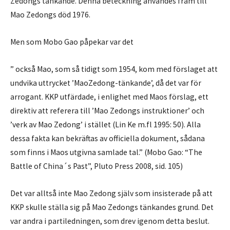
Zedongs tänkande. Denna beteckning användes fram till
Mao Zedongs död 1976.
Men som Mobo Gao påpekar var det
” också Mao, som så tidigt som 1954, kom med förslaget att
undvika uttrycket ’MaoZedong-tänkande’, då det var för
arrogant. KKP utfärdade, i enlighet med Maos förslag, ett
direktiv att referera till ’Mao Zedongs instruktioner’ och
’verk av Mao Zedong’ i stället (Lin Ke m.fl 1995: 50). Alla
dessa fakta kan bekräftas av officiella dokument, sådana
som finns i Maos utgivna samlade tal.” (Mobo Gao: “The
Battle of China´s Past”, Pluto Press 2008, sid. 105)
Det var alltså inte Mao Zedong själv som insisterade på att
KKP skulle ställa sig på Mao Zedongs tänkandes grund. Det
var andra i partiledningen, som drev igenom detta beslut.