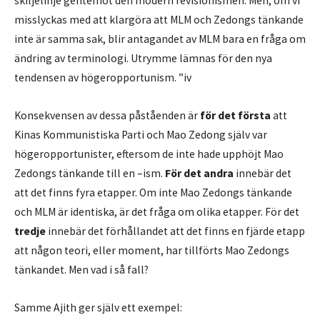
skiljelinje gentemot den modern revisionismen. Men, om vi
misslyckas med att klargöra att MLM och Zedongs tänkande
inte är samma sak, blir antagandet av MLM bara en fråga om
ändring av terminologi. Utrymme lämnas för den nya
tendensen av högeropportunism. ”iv
Konsekvensen av dessa påståenden är
för det första
att
Kinas Kommunistiska Parti och Mao Zedong själv var
högeropportunister, eftersom de inte hade upphöjt Mao
Zedongs tänkande till en –ism.
För det andra
innebär det
att det finns fyra etapper. Om inte Mao Zedongs tänkande
och MLM är identiska, är det fråga om olika etapper. För det
tredje
innebär det förhållandet att det finns en fjärde etapp
att någon teori, eller moment, har tillförts Mao Zedongs
tänkandet. Men vad i så fall?
Samme Ajith ger själv ett exempel: