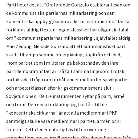
Parti heter det att ”Ordförande Gonzalo etablerar tesen om
de kommunistiska partiernas militarisering och den
koncentriska uppbyggnaden av de tre instrumenten.” Detta
förklaras aldrig i texten. Ingen klassiker har någonsin talat
om ”kommunistpartiernas militarisering”, självfallet aldrig
Mao Zedong. Menade Gonzalo att ett kommunistiskt parti
skulle tillämpa samma ordergivning, uppifrån och ned,
inom partiet som i militären på bekostnad av den inre
partidemokratin? Det är i så fall samma linje som Trotskij
förfäktade i fråga om förhållandet mellan bolsjevikpartiet
och arbetarklassen efter krigskommunismens slut i
Sovjetunionen. De tre instrumenten syftar på parti, armé
och front. Den enda förklaring jag har fått till de
”koncentriska cirklarna” är att alla medlemmar i PKP
samtidigt skulle vara medlemmar i partiet, armén och i
fronten. Detta leder naturligtvis till en övertung
organisation; om en medlem grips, försvinner han/hon från