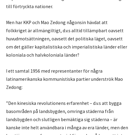
till förtryckta nationer.
Men har KKP och Mao Zedong någonsin hävdat att
folkkriget är allmängiltigt, d.v.s alltid tillämpbart oavsett
huvudmotsättningen, oavsett det politiska läget, oavsett
om det gäller kapitalistiska och imperialistiska länder eller
koloniala och halvkoloniala länder?
I ett samtal 1956 med representanter för några
latinamerikanska kommunistiska partier underströk Mao
Zedong:
”Den kinesiska revolutionens erfarenhet – d.v.s att bygga
basområden på landsbygden, omringa städerna från
landsbygden och slutligen bemäktiga sig städerna – är
kanske inte helt användbara i många av era länder, men den