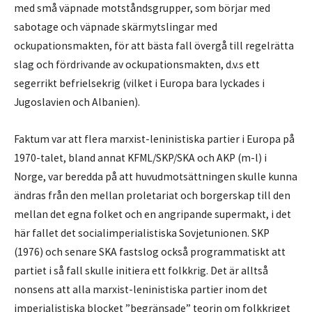
med små väpnade motståndsgrupper, som börjar med
sabotage och väpnade skärmytslingar med
ockupationsmakten, för att bästa fall övergå till regelrätta
slag och fördrivande av ockupationsmakten, d.v.s ett
segerrikt befrielsekrig (vilket i Europa bara lyckades i
Jugoslavien och Albanien).
Faktum var att flera marxist-leninistiska partier i Europa på
1970-talet, bland annat KFML/SKP/SKA och AKP (m-l) i
Norge, var beredda på att huvudmotsättningen skulle kunna
ändras från den mellan proletariat och borgerskap till den
mellan det egna folket och en angripande supermakt, i det
här fallet det socialimperialistiska Sovjetunionen. SKP
(1976) och senare SKA fastslog också programmatiskt att
partiet i så fall skulle initiera ett folkkrig. Det är alltså
nonsens att alla marxist-leninistiska partier inom det
imperialistiska blocket ”begränsade” teorin om folkkriget