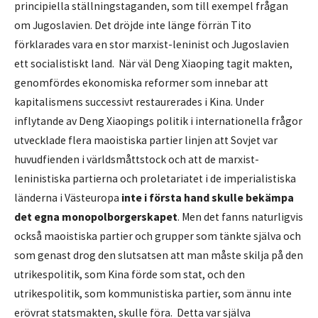
principiella ställningstaganden, som till exempel frågan
om Jugoslavien. Det dröjde inte länge förrän Tito
förklarades vara en stor marxist-leninist och Jugoslavien
ett socialistiskt land. När väl Deng Xiaoping tagit makten,
genomfördes ekonomiska reformer som innebar att
kapitalismens successivt restaurerades i Kina. Under
inflytande av Deng Xiaopings politik i internationella frågor
utvecklade flera maoistiska partier linjen att Sovjet var
huvudfienden i världsmåttstock och att de marxist-
leninistiska partierna och proletariatet i de imperialistiska
länderna i Västeuropa
inte i första hand skulle bekämpa
det egna monopolborgerskapet
. Men det fanns naturligvis
också maoistiska partier och grupper som tänkte själva och
som genast drog den slutsatsen att man måste skilja på den
utrikespolitik, som Kina förde som stat, och den
utrikespolitik, som kommunistiska partier, som ännu inte
erövrat statsmakten, skulle föra. Detta var själva