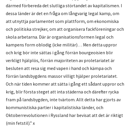
därmed förbereda det slutliga störtandet av kapitalismen. I
dessa länder är det en fråga om långvarig legal kamp, om
att utnyttja parlamentet som plattform, om ekonomiska
och politiska strejker, om att organisera fackföreningar och
skola arbetarna. Där är organisationsformen legal och
kampens form oblodig (icke militär)… Men detta uppror
och krig bör inte sättas i gång förrän bourgeoisien blir
verkligt hjälplös, förrän majoriteten av proletariatet är
besluten att resa sig med vapen i hand och kämpa och
förrän landsbygdens massor villigt hjälper proletariatet.
Och när tiden kommer att sätta i gång ett sådant uppror och
krig, blir första steget att inta städerna och därefter rycka
fram på landsbygden, inte tvärtom. Allt detta har gjorts av
kommunistiska partier i kapitalistiska länder, och
Oktoberrevolutionen i Ryssland har bevisat att det är riktigt
(min fetstil).” x