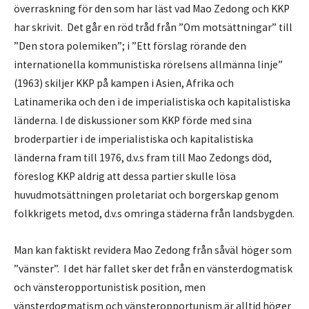
överraskning för den som har läst vad Mao Zedong och KKP
har skrivit. Det går en röd tråd från ”Om motsättningar” till
”Den stora polemiken”; i ”Ett förslag rörande den
internationella kommunistiska rörelsens allmänna linje”
(1963) skiljer KKP på kampen i Asien, Afrika och
Latinamerika och den i de imperialistiska och kapitalistiska
länderna. I de diskussioner som KKP förde med sina
broderpartier i de imperialistiska och kapitalistiska
länderna fram till 1976, d.v.s fram till Mao Zedongs död,
föreslog KKP aldrig att dessa partier skulle lösa
huvudmotsättningen proletariat och borgerskap genom
folkkrigets metod, d.v.s omringa städerna från landsbygden.
Man kan faktiskt revidera Mao Zedong från såväl höger som
”vänster”. I det här fallet sker det från en vänsterdogmatisk
och vänsteropportunistisk position, men
vänsterdogmatism och vänsteropportunism är alltid höger