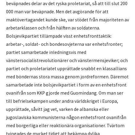
beväpnades delar av det ryska proletariat, så att till slut 200
000 man var beväpnade. Men det avgörande för att
maktövertagandet kunde ske, var stödet från majoriteten av
arbetarklassen och från hälften av soldaterna.
Bolsjevikpartiet tillämpade visst enhetsfronttaktik:
arbetar-, soldat- och bondesovjeterna var enhetsfronter;
partiet samarbetade inledningsvis med
vänstersocialistrevolutionärer och vänstermensjeviker; och
partiet och proletariatet upprättade snabbt en klassallians
med böndernas stora massa genom jordreformen. Däremot
samarbetade inte bolsjevikpartiet i form av en enhetsfront
ovanifrån som KKP gjorde med Guomindang. Om man ser
till befrielsekampen under andra världskriget i Europa,
upprättade, såvitt jag vet, varken de albanska eller
jugoslaviska kommunisterna någon enhetsfront ovanifrån
med borgerliga eller reaktionära organisationer. Tvärtom
tvingades de mycket tidigt att bekämpa dylika