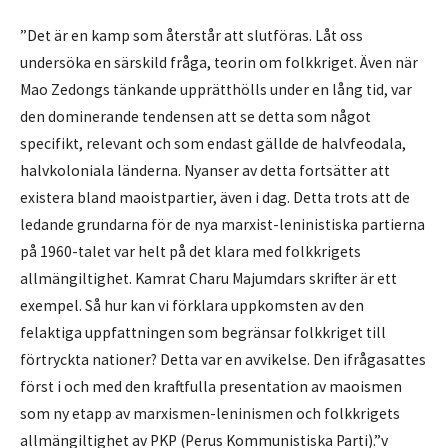
”Det är en kamp som återstår att slutföras. Låt oss
undersöka en särskild fråga, teorin om folkkriget. Även när
Mao Zedongs tänkande upprätthölls under en lång tid, var
den dominerande tendensen att se detta som något
specifikt, relevant och som endast gällde de halvfeodala,
halvkoloniala länderna. Nyanser av detta fortsätter att
existera bland maoistpartier, även i dag. Detta trots att de
ledande grundarna för de nya marxist-leninistiska partierna
på 1960-talet var helt på det klara med folkkrigets
allmängiltighet. Kamrat Charu Majumdars skrifter är ett
exempel. Så hur kan vi förklara uppkomsten av den
felaktiga uppfattningen som begränsar folkkriget till
förtryckta nationer? Detta var en avvikelse. Den ifrågasattes
först i och med den kraftfulla presentation av maoismen
som ny etapp av marxismen-leninismen och folkkrigets
allmängiltighet av PKP (Perus Kommunistiska Parti).”v