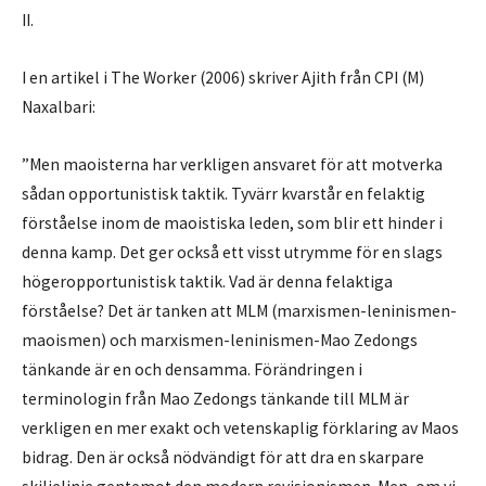
II.
I en artikel i The Worker (2006) skriver Ajith från CPI (M)
Naxalbari:
”Men maoisterna har verkligen ansvaret för att motverka
sådan opportunistisk taktik. Tyvärr kvarstår en felaktig
förståelse inom de maoistiska leden, som blir ett hinder i
denna kamp. Det ger också ett visst utrymme för en slags
högeropportunistisk taktik. Vad är denna felaktiga
förståelse? Det är tanken att MLM (marxismen-leninismen-
maoismen) och marxismen-leninismen-Mao Zedongs
tänkande är en och densamma. Förändringen i
terminologin från Mao Zedongs tänkande till MLM är
verkligen en mer exakt och vetenskaplig förklaring av Maos
bidrag. Den är också nödvändigt för att dra en skarpare