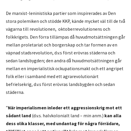
De marxist-leninistiska partier som inspirerades av Den
stora polemiken och stödde KKP, kände mycket väl till de två
vägarna till revolutionen, oktoberrevolutionens och
folkkrigets. Den förra tillämpas då huvudmotsättningen går
mellan proletariat och borgerskap och tar formen av en
väpnad stadsrevolution, d.v.s först erövras städerna och
sedan landsbygden; den andra då huvudmotsättningen går
mellan en imperialistisk ockupationsmakt och ett angripet
folk eller i samband med ett agrarevolutionärt
befrielsekrig, d.v.s först erövras landsbygden och sedan
städerna.
”
När imperialismen inleder ett aggressionskrig mot ett
sådant land
(d.v.s. halvkolonialt land – min anm.)
kan alla
dess olika klasser, med undantag för några förrädare,