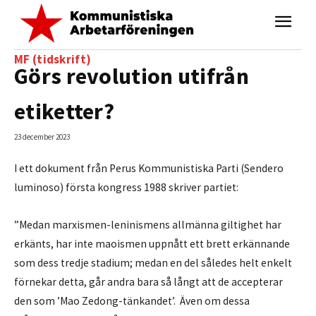
MF (tidskrift)
Görs revolution utifrån
etiketter?
23 december 2023
I ett dokument från Perus Kommunistiska Parti (Sendero
luminoso) första kongress 1988 skriver partiet:
”Medan marxismen-leninismens allmänna giltighet har
erkänts, har inte maoismen uppnått ett brett erkännande
som dess tredje stadium; medan en del således helt enkelt
förnekar detta, går andra bara så långt att de accepterar
den som ’Mao Zedong-tänkandet’. Även om dessa