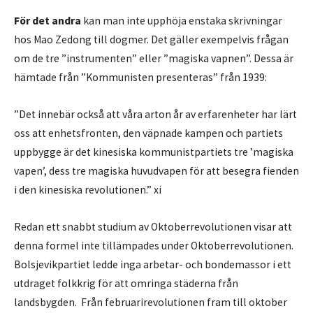
För det andra
kan man inte upphöja enstaka skrivningar
hos Mao Zedong till dogmer. Det gäller exempelvis frågan
om de tre ”instrumenten” eller ”magiska vapnen”. Dessa är
hämtade från ”Kommunisten presenteras” från 1939:
”Det innebär också att våra arton år av erfarenheter har lärt
oss att enhetsfronten, den väpnade kampen och partiets
uppbygge är det kinesiska kommunistpartiets tre ’magiska
vapen’, dess tre magiska huvudvapen för att besegra fienden
i den kinesiska revolutionen.” xi
Redan ett snabbt studium av Oktoberrevolutionen visar att
denna formel inte tillämpades under Oktoberrevolutionen.
Bolsjevikpartiet ledde inga arbetar- och bondemassor i ett
utdraget folkkrig för att omringa städerna från
landsbygden. Från februarirevolutionen fram till oktober