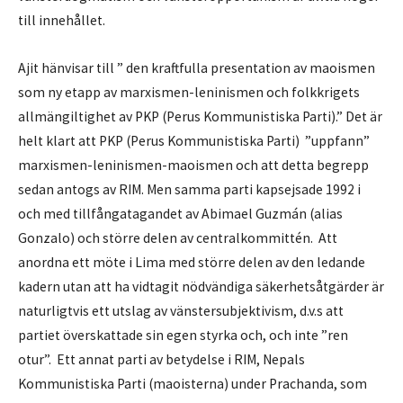
till innehållet.
Ajit hänvisar till ” den kraftfulla presentation av maoismen
som ny etapp av marxismen-leninismen och folkkrigets
allmängiltighet av PKP (Perus Kommunistiska Parti).” Det är
helt klart att PKP (Perus Kommunistiska Parti) ”uppfann”
marxismen-leninismen-maoismen och att detta begrepp
sedan antogs av RIM. Men samma parti kapsejsade 1992 i
och med tillfångatagandet av Abimael Guzmán (alias
Gonzalo) och större delen av centralkommittén. Att
anordna ett möte i Lima med större delen av den ledande
kadern utan att ha vidtagit nödvändiga säkerhetsåtgärder är
naturligtvis ett utslag av vänstersubjektivism, d.v.s att
partiet överskattade sin egen styrka och, och inte ”ren
otur”. Ett annat parti av betydelse i RIM, Nepals
Kommunistiska Parti (maoisterna) under Prachanda, som