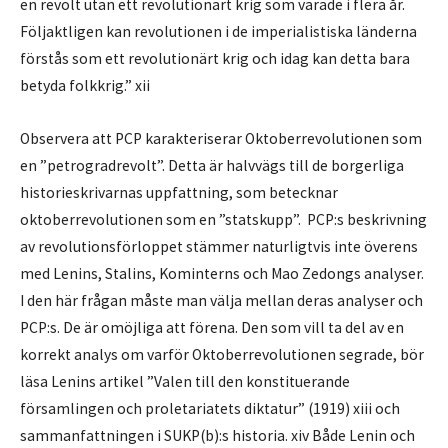
en revolt utan ett revolutionärt krig som varade i flera år.
Följaktligen kan revolutionen i de imperialistiska länderna
förstås som ett revolutionärt krig och idag kan detta bara
betyda folkkrig.” xii
Observera att PCP karakteriserar Oktoberrevolutionen som
en ”petrogradrevolt”. Detta är halvvägs till de borgerliga
historieskrivarnas uppfattning, som betecknar
oktoberrevolutionen som en ”statskupp”. PCP:s beskrivning
av revolutionsförloppet stämmer naturligtvis inte överens
med Lenins, Stalins, Kominterns och Mao Zedongs analyser.
I den här frågan måste man välja mellan deras analyser och
PCP:s. De är omöjliga att förena. Den som vill ta del av en
korrekt analys om varför Oktoberrevolutionen segrade, bör
läsa Lenins artikel ”Valen till den konstituerande
församlingen och proletariatets diktatur” (1919) xiii och
sammanfattningen i SUKP(b):s historia. xiv Både Lenin och