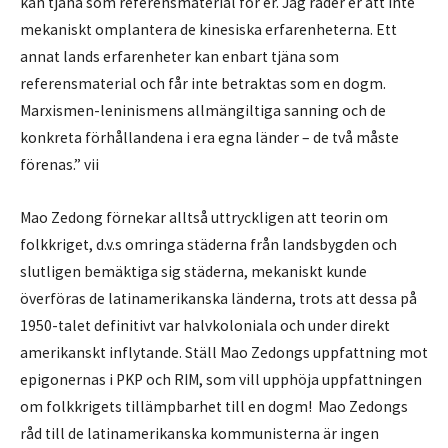
kan tjäna som referensmaterial för er. Jag råder er att inte
mekaniskt omplantera de kinesiska erfarenheterna. Ett
annat lands erfarenheter kan enbart tjäna som
referensmaterial och får inte betraktas som en dogm.
Marxismen-leninismens allmängiltiga sanning och de
konkreta förhållandena i era egna länder – de två måste
förenas.” vii
Mao Zedong förnekar alltså uttryckligen att teorin om
folkkriget, d.v.s omringa städerna från landsbygden och
slutligen bemäktiga sig städerna, mekaniskt kunde
överföras de latinamerikanska länderna, trots att dessa på
1950-talet definitivt var halvkoloniala och under direkt
amerikanskt inflytande. Ställ Mao Zedongs uppfattning mot
epigonernas i PKP och RIM, som vill upphöja uppfattningen
om folkkrigets tillämpbarhet till en dogm! Mao Zedongs
råd till de latinamerikanska kommunisterna är ingen