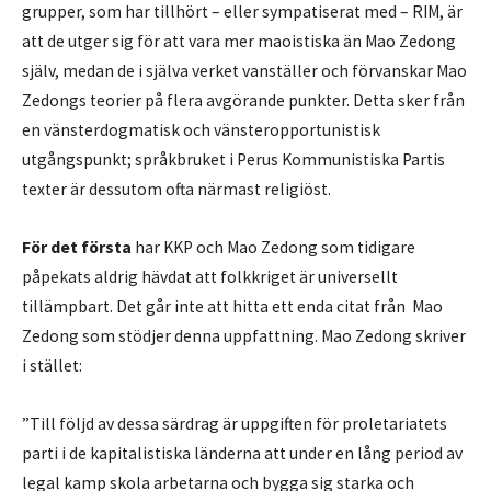
grupper, som har tillhört – eller sympatiserat med – RIM, är
att de utger sig för att vara mer maoistiska än Mao Zedong
själv, medan de i själva verket vanställer och förvanskar Mao
Zedongs teorier på flera avgörande punkter. Detta sker från
en vänsterdogmatisk och vänsteropportunistisk
utgångspunkt; språkbruket i Perus Kommunistiska Partis
texter är dessutom ofta närmast religiöst.
För det första
har KKP och Mao Zedong som tidigare
påpekats aldrig hävdat att folkkriget är universellt
tillämpbart. Det går inte att hitta ett enda citat från Mao
Zedong som stödjer denna uppfattning. Mao Zedong skriver
i stället:
”Till följd av dessa särdrag är uppgiften för proletariatets
parti i de kapitalistiska länderna att under en lång period av
legal kamp skola arbetarna och bygga sig starka och