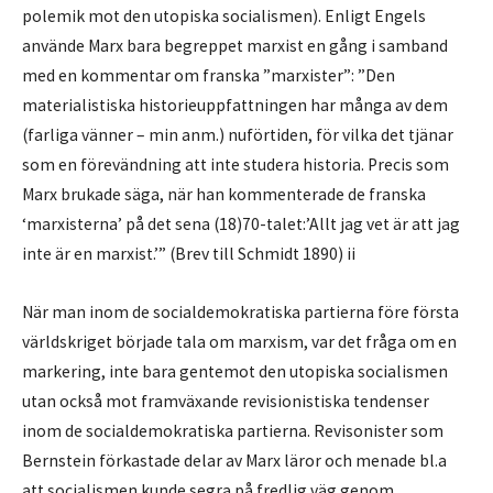
polemik mot den utopiska socialismen). Enligt Engels
använde Marx bara begreppet marxist en gång i samband
med en kommentar om franska ”marxister”: ”Den
materialistiska historieuppfattningen har många av dem
(farliga vänner – min anm.) nuförtiden, för vilka det tjänar
som en förevändning att inte studera historia. Precis som
Marx brukade säga, när han kommenterade de franska
‘marxisterna’ på det sena (18)70-talet:’Allt jag vet är att jag
inte är en marxist.’” (Brev till Schmidt 1890) ii
När man inom de socialdemokratiska partierna före första
världskriget började tala om marxism, var det fråga om en
markering, inte bara gentemot den utopiska socialismen
utan också mot framväxande revisionistiska tendenser
inom de socialdemokratiska partierna. Revisonister som
Bernstein förkastade delar av Marx läror och menade bl.a
att socialismen kunde segra på fredlig väg genom