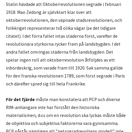
Stalin hävdade att Oktoberrevolutionen segrade i februari
1918. Mao Zedong är självklart klar över att
oktoberrevolutionen, den väpnade stadsrevolutionen, och
folkkriget representerar två olika vägar (se det tidigare
citatet). I det förra fallet intas städerna först, varefter de
revolutionära styrkorna rycker fram på landsbygden. I det
andra fallet omringas städerna från landsbygden. Det
spelar ingen roll att oktoberrevolution åtföljdes av ett
inbördeskrig, som varade fram till 1920. Sak samma gällde
för den franska revolutionen 1789, som först segrade i Paris
och därefter spred sig till hela Frankrike.
För det fjärde
måste man konstatera att PCP och diverse
RIM-anhängare inte har förstått den historiska
materialismen, d.v.s om en revolution ska lyckas måste både
de objektiva och subjektiva faktorerna vara gynnsamma.
PCP påstår nämligen att ”petrogradrevoltens modell” inte