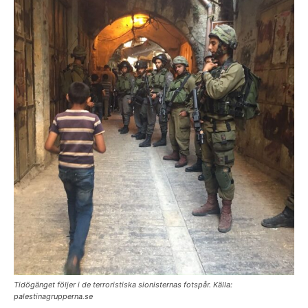
Tidögänget följer i de terroristiska sionisternas fotspår. Källa:
palestinagrupperna.se