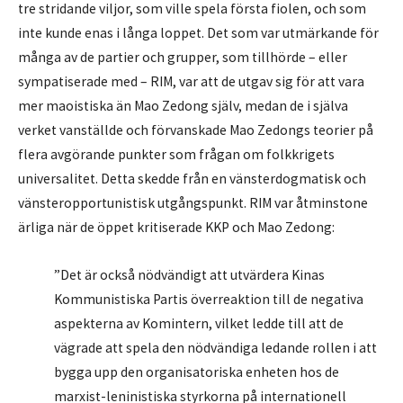
tre stridande viljor, som ville spela första fiolen, och som
inte kunde enas i långa loppet. Det som var utmärkande för
många av de partier och grupper, som tillhörde – eller
sympatiserade med – RIM, var att de utgav sig för att vara
mer maoistiska än Mao Zedong själv, medan de i själva
verket vanställde och förvanskade Mao Zedongs teorier på
flera avgörande punkter som frågan om folkkrigets
universalitet. Detta skedde från en vänsterdogmatisk och
vänsteropportunistisk utgångspunkt. RIM var åtminstone
ärliga när de öppet kritiserade KKP och Mao Zedong:
”Det är också nödvändigt att utvärdera Kinas
Kommunistiska Partis överreaktion till de negativa
aspekterna av Komintern, vilket ledde till att de
vägrade att spela den nödvändiga ledande rollen i att
bygga upp den organisatoriska enheten hos de
marxist-leninistiska styrkorna på internationell