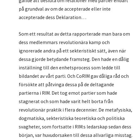
gällde att besluta om relationer med partier enbart
på grundval av om de accepterade eller inte
accepterade dess Deklaration…
Som ett resultat av detta rapporterade man bara om
dess medlemmars revolutionära kamp och
ignorerade andra på ett sekteristiskt sätt, även när
dessa gjorde betydande framsteg. Den hade en dålig
inställning till den enhetsprocess som ledde till
bildandet av vårt parti. Och CoRIM gav dåliga råd och
försökte att påtvinga dessa på de deltagande
partierna i RIM. Det tog emot partier som hade
stagnerat och som hade varit helt borta från
revolutionär praktik i flera decennier. De metafysiska,
dogmatiska, sekteristiska teoretiska och politiska
svagheter, som fortsatte i RIM:s ledarskap sedan dess
början, var huvudorsaken till dessa allvarliga misstag.