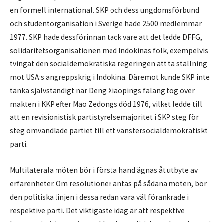
en formell international. SKP och dess ungdomsförbund
och studentorganisation i Sverige hade 2500 medlemmar
1977. SKP hade dessförinnan tack vare att det ledde DFFG,
solidaritetsorganisationen med Indokinas folk, exempelvis
tvingat den socialdemokratiska regeringen att ta ställning
mot USA:s angreppskrig i Indokina. Däremot kunde SKP inte
tänka självständigt när Deng Xiaopings falang tog över
makten i KKP efter Mao Zedongs död 1976, vilket ledde till
att en revisionistisk partistyrelsemajoritet i SKP steg för
steg omvandlade partiet till ett vänstersocialdemokratiskt
parti.
Multilaterala möten bör i första hand ägnas åt utbyte av
erfarenheter. Om resolutioner antas på sådana möten, bör
den politiska linjen i dessa redan vara väl förankrade i
respektive parti. Det viktigaste idag är att respektive