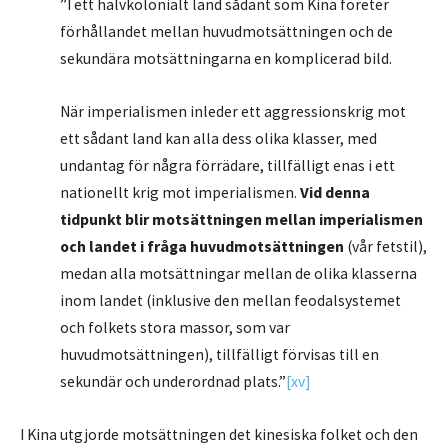
”I ett halvkolonialt land sådant som Kina företer
förhållandet mellan huvudmotsättningen och de
sekundära motsättningarna en komplicerad bild.
När imperialismen inleder ett aggressionskrig mot
ett sådant land kan alla dess olika klasser, med
undantag för några förrädare, tillfälligt enas i ett
nationellt krig mot imperialismen.
Vid denna
tidpunkt blir motsättningen mellan imperialismen
och landet i fråga huvudmotsättningen
(vår fetstil),
medan alla motsättningar mellan de olika klasserna
inom landet (inklusive den mellan feodalsystemet
och folkets stora massor, som var
huvudmotsättningen), tillfälligt förvisas till en
sekundär och underordnad plats.”
[xv]
I Kina utgjorde motsättningen det kinesiska folket och den