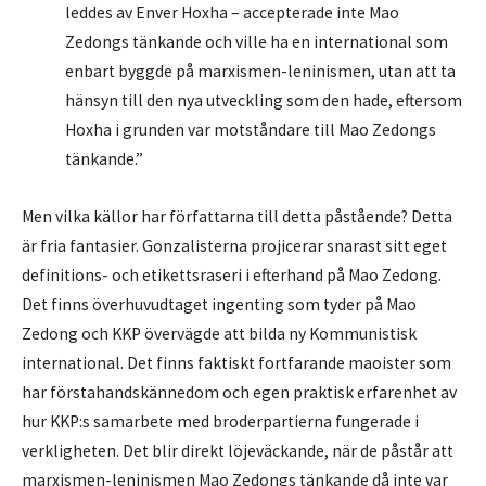
leddes av Enver Hoxha – accepterade inte Mao
Zedongs tänkande och ville ha en international som
enbart byggde på marxismen-leninismen, utan att ta
hänsyn till den nya utveckling som den hade, eftersom
Hoxha i grunden var motståndare till Mao Zedongs
tänkande.”
Men vilka källor har författarna till detta påstående? Detta
är fria fantasier. Gonzalisterna projicerar snarast sitt eget
definitions- och etikettsraseri i efterhand på Mao Zedong.
Det finns överhuvudtaget ingenting som tyder på Mao
Zedong och KKP övervägde att bilda ny Kommunistisk
international. Det finns faktiskt fortfarande maoister som
har förstahandskännedom och egen praktisk erfarenhet av
hur KKP:s samarbete med broderpartierna fungerade i
verkligheten. Det blir direkt löjeväckande, när de påstår att
marxismen-leninismen Mao Zedongs tänkande då inte var