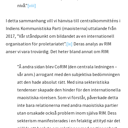
nivå.”
[viii]
I detta sammanhang vill vi hänvisa till centralkommitténs i
Indiens Kommunistiska Parti (maoisterna) uttalande från
2017, ”Vår ståndpunkt om bildandet av en internationell
organisation för proletariatet”.
[ix]
Deras analys av RIM
anser vi vara trovärdig. Det heter bland annat om RIM:
”Å andra sidan blev CoRIM (den centrala ledningen –
vår anm.) arrogant med den subjektiva bedömningen
att den hade absolut rätt. Med sina sekteristiska
tendenser skapade den hinder för den internationella
maoistiska rörelsen. Som vi förstår, påverkade detta
inte bara relationerna med andra maoistiska partier
utan orsakade också problem inom själva RIM. Dess
sekterism manifesterades i en felaktig attityd när det