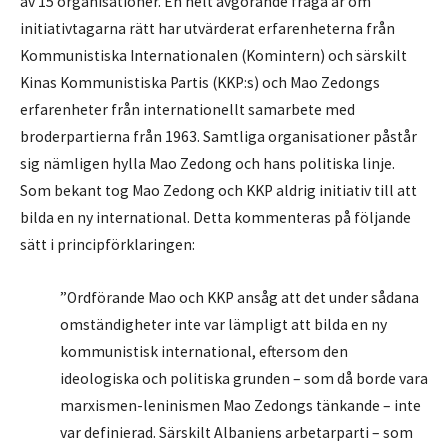
av 15 organisationer. En helt avgörande fråga är om
initiativtagarna rätt har utvärderat erfarenheterna från
Kommunistiska Internationalen (Komintern) och särskilt
Kinas Kommunistiska Partis (KKP:s) och Mao Zedongs
erfarenheter från internationellt samarbete med
broderpartierna från 1963. Samtliga organisationer påstår
sig nämligen hylla Mao Zedong och hans politiska linje.
Som bekant tog Mao Zedong och KKP aldrig initiativ till att
bilda en ny international. Detta kommenteras på följande
sätt i principförklaringen:
”Ordförande Mao och KKP ansåg att det under sådana
omständigheter inte var lämpligt att bilda en ny
kommunistisk international, eftersom den
ideologiska och politiska grunden – som då borde vara
marxismen-leninismen Mao Zedongs tänkande – inte
var definierad. Särskilt Albaniens arbetarparti – som