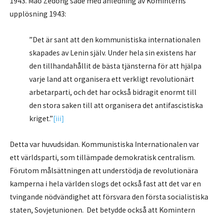
1943. Mao Zedong sade med anledning av Kominterns
upplösning 1943:
”Det är sant att den kommunistiska internationalen
skapades av Lenin själv. Under hela sin existens har
den tillhandahållit de bästa tjänsterna för att hjälpa
varje land att organisera ett verkligt revolutionärt
arbetarparti, och det har också bidragit enormt till
den stora saken till att organise
ra det antifascistiska
kriget.”
[iii]
Detta var huvudsidan. Kommunistiska Internationalen var
ett världsparti, som tillämpade demokratisk centralism.
Förutom målsättningen att understödja de revolutionära
kamperna i hela världen slogs det också fast att det var en
tvingande nödvändighet att försvara den första socialistiska
staten, Sovjetunionen. Det betydde också att Komintern