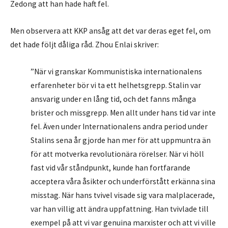
Zedong att han hade haft fel.
Men observera att KKP ansåg att det var deras eget fel, om
det hade följt dåliga råd. Zhou Enlai skriver:
”När vi granskar Kommunistiska internationalens
erfarenheter bör vi ta ett helhetsgrepp. Stalin var
ansvarig under en lång tid, och det fanns många
brister och missgrepp. Men allt under hans tid var inte
fel. Även under Internationalens andra period under
Stalins sena år gjorde han mer för att uppmuntra än
för att motverka revolutionära rörelser. När vi höll
fast vid vår ståndpunkt, kunde han fortfarande
acceptera våra åsikter och underförstått erkänna sina
misstag. När hans tvivel visade sig vara malplacerade,
var han villig att ändra uppfattning. Han tvivlade till
exempel på att vi var genuina marxister och att vi ville