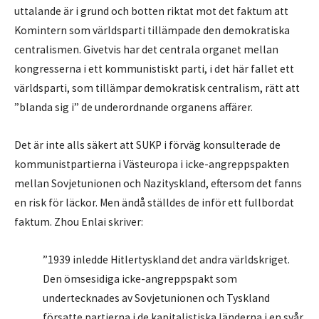
uttalande är i grund och botten riktat mot det faktum att
Komintern som världsparti tillämpade den demokratiska
centralismen. Givetvis har det centrala organet mellan
kongresserna i ett kommunistiskt parti, i det här fallet ett
världsparti, som tillämpar demokratisk centralism, rätt att
”blanda sig i” de underordnande organens affärer.
Det är inte alls säkert att SUKP i förväg konsulterade de
kommunistpartierna i Västeuropa i icke-angreppspakten
mellan Sovjetunionen och Nazityskland, eftersom det fanns
en risk för läckor. Men ändå ställdes de inför ett fullbordat
faktum. Zhou Enlai skriver:
”1939 inledde Hitlertyskland det andra världskriget.
Den ömsesidiga icke-angreppspakt som
undertecknades av Sovjetunionen och Tyskland
försatte partierna i de kapitalistiska länderna i en svår