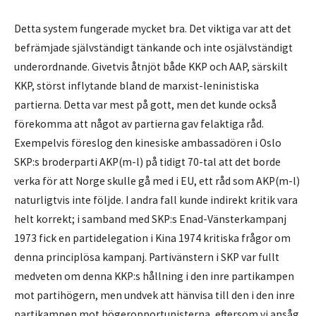
Detta system fungerade mycket bra. Det viktiga var att det
befrämjade självständigt tänkande och inte osjälvständigt
underordnande. Givetvis åtnjöt både KKP och AAP, särskilt
KKP, störst inflytande bland de marxist-leninistiska
partierna. Detta var mest på gott, men det kunde också
förekomma att något av partierna gav felaktiga råd.
Exempelvis föreslog den kinesiske ambassadören i Oslo
SKP:s broderparti AKP(m-l) på tidigt 70-tal att det borde
verka för att Norge skulle gå med i EU, ett råd som AKP(m-l)
naturligtvis inte följde. I andra fall kunde indirekt kritik vara
helt korrekt; i samband med SKP:s Enad-Vänsterkampanj
1973 fick en partidelegation i Kina 1974 kritiska frågor om
denna principlösa kampanj. Partivänstern i SKP var fullt
medveten om denna KKP:s hållning i den inre partikampen
mot partihögern, men undvek att hänvisa till den i den inre
partikampen mot högeropportunisterna, eftersom vi ansåg