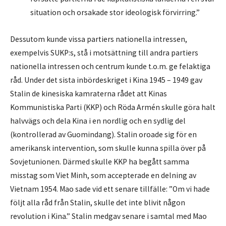
situation och orsakade stor ideologisk förvirring.”
Dessutom kunde vissa partiers nationella intressen,
exempelvis SUKP:s, stå i motsättning till andra partiers
nationella intressen och centrum kunde t.o.m. ge felaktiga
råd. Under det sista inbördeskriget i Kina 1945 – 1949 gav
Stalin de kinesiska kamraterna rådet att Kinas
Kommunistiska Parti (KKP) och Röda Armén skulle göra halt
halvvägs och dela Kina i en nordlig och en sydlig del
(kontrollerad av Guomindang). Stalin oroade sig för en
amerikansk intervention, som skulle kunna spilla över på
Sovjetunionen. Därmed skulle KKP ha begått samma
misstag som Viet Minh, som accepterade en delning av
Vietnam 1954. Mao sade vid ett senare tillfälle: ”Om vi hade
följt alla råd från Stalin, skulle det inte blivit någon
revolution i Kina.” Stalin medgav senare i samtal med Mao