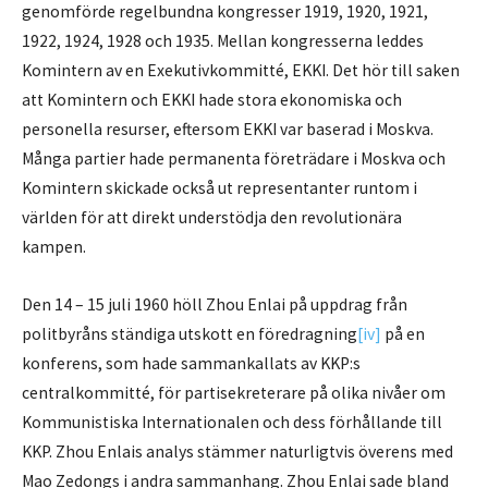
genomförde regelbundna kongresser 1919, 1920, 1921,
1922, 1924, 1928 och 1935. Mellan kongresserna leddes
Komintern av en Exekutivkommitté, EKKI. Det hör till saken
att Komintern och EKKI hade stora ekonomiska och
personella resurser, eftersom EKKI var baserad i Moskva.
Många partier hade permanenta företrädare i Moskva och
Komintern skickade också ut representanter runtom i
världen för att direkt understödja den revolutionära
kampen.
Den 14 – 15 juli 1960 höll Zhou Enlai på uppdrag från
politbyråns ständiga utskott en föredragning
[iv]
på en
konferens, som hade sammankallats av KKP:s
centralkommitté, för partisekreterare på olika nivåer om
Kommunistiska Internationalen och dess förhållande till
KKP. Zhou Enlais analys stämmer naturligtvis överens med
Mao Zedongs i andra sammanhang. Zhou Enlai sade bland