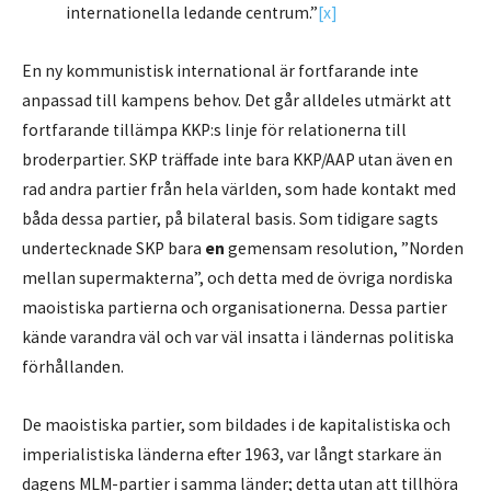
internationella ledande centrum.”
[x]
En ny kommunistisk international är fortfarande inte
anpassad till kampens behov. Det går alldeles utmärkt att
fortfarande tillämpa KKP:s linje för relationerna till
broderpartier. SKP träffade inte bara KKP/AAP utan även en
rad andra partier från hela världen, som hade kontakt med
båda dessa partier, på bilateral basis. Som tidigare sagts
undertecknade SKP bara
en
gemensam resolution, ”Norden
mellan supermakterna”, och detta med de övriga nordiska
maoistiska partierna och organisationerna. Dessa partier
kände varandra väl och var väl insatta i ländernas politiska
förhållanden.
De maoistiska partier, som bildades i de kapitalistiska och
imperialistiska länderna efter 1963, var långt starkare än
dagens MLM-partier i samma länder; detta utan att tillhöra