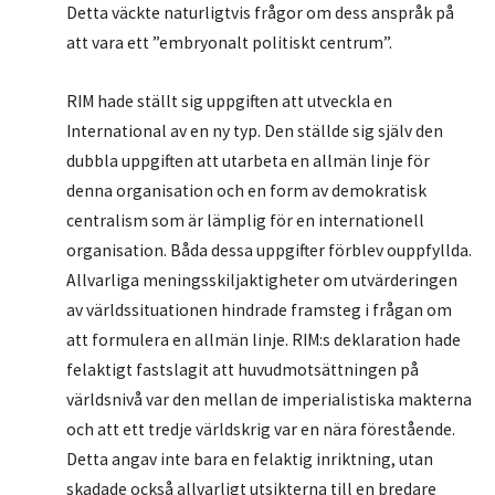
Detta väckte naturligtvis frågor om dess anspråk på
att vara ett ”embryonalt politiskt centrum”.
RIM hade ställt sig uppgiften att utveckla en
International av en ny typ. Den ställde sig själv den
dubbla uppgiften att utarbeta en allmän linje för
denna organisation och en form av demokratisk
centralism som är lämplig för en internationell
organisation. Båda dessa uppgifter förblev ouppfyllda.
Allvarliga meningsskiljaktigheter om utvärderingen
av världssituationen hindrade framsteg i frågan om
att formulera en allmän linje. RIM:s deklaration hade
felaktigt fastslagit att huvudmotsättningen på
världsnivå var den mellan de imperialistiska makterna
och att ett tredje världskrig var en nära förestående.
Detta angav inte bara en felaktig inriktning, utan
skadade också allvarligt utsikterna till en bredare