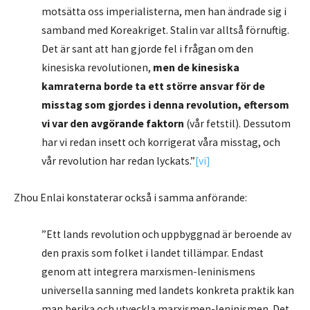
motsätta oss imperialisterna, men han ändrade sig i
samband med Koreakriget. Stalin var alltså förnuftig.
Det är sant att han gjorde fel i frågan om den
kinesiska revolutionen,
men de kinesiska
kamraterna borde ta ett större ansvar för de
misstag som gjordes i denna revolution, eftersom
vi var den avgörande faktorn
(vår fetstil). Dessutom
har vi redan insett och korrigerat våra misstag, och
vår revolution har redan lyckats.”
[vi]
Zhou Enlai konstaterar också i samma anförande:
”Ett lands revolution och uppbyggnad är beroende av
den praxis som folket i landet tillämpar. Endast
genom att integrera marxismen-leninismens
universella sanning med landets konkreta praktik kan
man berika och utveckla marxismen-leninismen. Det