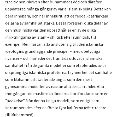
traditionen, skriven efter Muhammeds död och därefter
uppdaterad många gånger av varje islamisk sekt). Detta kan
bara innebära, och har inneburit, att de feodal-patriarkala
delarna av samhället stärks. Dessa rörelser i olika delar av
den muslimska världen upprätthåller en av de olika
inriktningarna av islam – shiitisk eller sunnitisk, till
exempel. Men nästan alla ansluter sig till den islamiska
ideologins grundläggande principer – med obetydliga
nyanser – och härleder det framtida utlovade islamiska
samhället från de gamla modeller som etablerades av de
ursprungliga islamiska profeterna. I synnerhet det samhälle
som Muhammed etablerade anges som den mest
gynnsamma modellen av nästan alla dessa trender. Alla
motgångar i de muslimska länderna bortförklaras som en
”avvikelse” från denna tidiga modell, som enligt dem
korrumperades efter de första fyra kaliferna (efterträdare
till Muhammed).