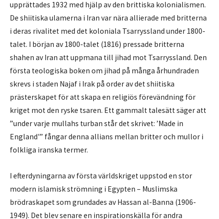
upprättades 1932 med hjälp av den brittiska kolonialismen.
De shiitiska ulamerna i Iran var nära allierade med britterna
i deras rivalitet med det koloniala Tsarryssland under 1800-
talet. I början av 1800-talet (1816) pressade britterna
shahen av Iran att uppmana till jihad mot Tsarryssland. Den
första teologiska boken om jihad på många århundraden
skrevs i staden Najaf i Irak på order av det shiitiska
prästerskapet för att skapa en religiös förevändning för
kriget mot den ryske tsaren. Ett gammalt talesätt säger att
”under varje mullahs turban står det skrivet: ’Made in
England'” fångar denna allians mellan britter och mullor i
folkliga iranska termer.
I efterdyningarna av första världskriget uppstod en stor
modern islamisk strömning i Egypten – Muslimska
brödraskapet som grundades av Hassan al-Banna (1906-
1949). Det blev senare en inspirationskälla för andra