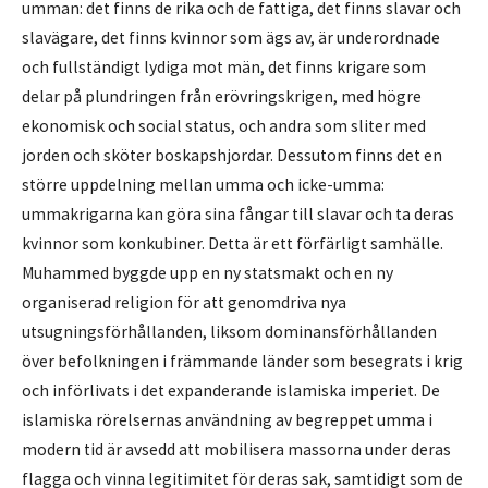
umman: det finns de rika och de fattiga, det finns slavar och
slavägare, det finns kvinnor som ägs av, är underordnade
och fullständigt lydiga mot män, det finns krigare som
delar på plundringen från erövringskrigen, med högre
ekonomisk och social status, och andra som sliter med
jorden och sköter boskapshjordar. Dessutom finns det en
större uppdelning mellan umma och icke-umma:
ummakrigarna kan göra sina fångar till slavar och ta deras
kvinnor som konkubiner. Detta är ett förfärligt samhälle.
Muhammed byggde upp en ny statsmakt och en ny
organiserad religion för att genomdriva nya
utsugningsförhållanden, liksom dominansförhållanden
över befolkningen i främmande länder som besegrats i krig
och införlivats i det expanderande islamiska imperiet. De
islamiska rörelsernas användning av begreppet umma i
modern tid är avsedd att mobilisera massorna under deras
flagga och vinna legitimitet för deras sak, samtidigt som de