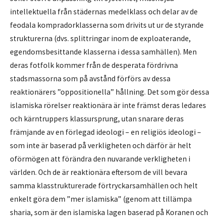
intellektuella från städernas medelklass och delar av de
feodala kompradorklasserna som drivits ut ur de styrande
strukturerna (dvs. splittringar inom de exploaterande,
egendomsbesittande klasserna i dessa samhällen). Men
deras fotfolk kommer från de desperata fördrivna
stadsmassorna som på avstånd förförs av dessa
reaktionärers ”oppositionella” hållning. Det som gör dessa
islamiska rörelser reaktionära är inte främst deras ledares
och kärntruppers klassursprung, utan snarare deras
främjande av en förlegad ideologi – en religiös ideologi –
som inte är baserad på verkligheten och därför är helt
oförmögen att förändra den nuvarande verkligheten i
världen. Och de är reaktionära eftersom de vill bevara
samma klasstrukturerade förtryckarsamhällen och helt
enkelt göra dem ”mer islamiska” (genom att tillämpa
sharia, som är den islamiska lagen baserad på Koranen och