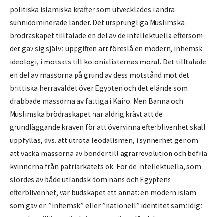
politiska islamiska krafter som utvecklades i andra
sunnidominerade länder. Det ursprungliga Muslimska
brödraskapet tilltalade en del av de intellektuella eftersom
det gav sig självt uppgiften att föreslå en modern, inhemsk
ideologi, i motsats till kolonialisternas moral. Det tilltalade
en del av massorna på grund av dess motstånd mot det
brittiska herraväldet över Egypten och det elände som
drabbade massorna av fattiga i Kairo. Men Banna och
Muslimska brödraskapet har aldrig krävt att de
grundläggande kraven för att övervinna efterblivenhet skall
uppfyllas, dvs. att utrota feodalismen, i synnerhet genom
att väcka massorna av bönder till agrarrevolution och befria
kvinnorna från patriarkatets ok. För de intellektuella, som
stördes av både utländsk dominans och Egyptens
efterblivenhet, var budskapet ett annat: en modern islam
som gav en ”inhemsk” eller ”nationell” identitet samtidigt