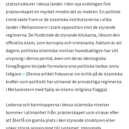
statsstrukturer i dessa länder. I den nya ordningen fick
prästerskapet en mycket mindre del av makten. En politisk
trend växte fram ur de islamiska institutionerna i olika
länder i Mellanöstern i stark opposition mot de styrande
regimerna. De fördömde de styrande klickarna, liksom den
officiella islam, som korrupta och irrelevanta. Faktum är att
dagens politiska islamiska rörelser huvudsakligen har sitt
ursprung i denna period, även om deras ideologiska
föregångare började formulera sina politiska tankar ännu
tidigare.
iv
(Denna artikel fokuserar sin kritik på de islamiska
krafter som politiskt har utmanat de provästliga regimerna
i Mellanöstern med hjälp av islams religiösa flagga).
Ledarna och kärntrupperna i dessa islamiska rörelser
kommer i allmänhet från: prästerskapet som strävar efter
att återfå sin gamla plats i den styrande strukturen eller
söker större anpassning till systemet, missnöjda