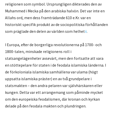
religionen som symbol. Ursprungligen dikterades den av
Muhammed i Mecka på den arabiska halvön. Det var inte en
Allahs ord, men dess framträdande 610 e.Kr. var en
historiskt specifik produkt av de sociopolitiska förhållanden
som präglade den delen av världen som helhet
ii
.
I Europa, efter de borgerliga revolutionerna på 1700- och
1800-talen, minskade religionens roll i
statsangelägenheter avsevärt, men den fortsatte att vara
en stöttepelare för staten i de feodala islamiska länderna. I
de förkoloniala islamiska samhällena var ulama (högt
uppsatta islamiska präster) en av två grundpelare i
statsmakten – den andra pelaren var självhärskaren eller
kungen. Detta var ett arrangemang som påminde mycket
om den europeiska feodalismen, där kronan och kyrkan
delade på den feodala makten och plundringen.