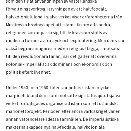
som den tillät användningen av västerländska
förvaltningsverktyg i styrningen av ett halvfeodalt,
halvkolonialt land. I själva verket visar erfarenheterna från
Muslimska brödraskapet att islam, liksom alla andra
religioner, kan anpassa sig till de krav som ställs av
moderna former av förtryck och exploatering. Men den visar
också begränsningarna med en religiös flagga, i motsats
till den revolutionära fanan, när det gäller att övervinna
kolonial-imperialistisk dominans och ekonomisk och
politisk efterblivenhet.
Under 1950- och 1960-talen var politisk islam mycket
marginell bland dem som motsatte sig status quo. I själva
verket förlöjligades organiserad islam som ett utländskt
marionettprojekt. Perioden efter andra världskriget var en
annan vattendelare i dessa samhällen. De imperialistiska
makterna skapade nya halvfeodala, halvkoloniala