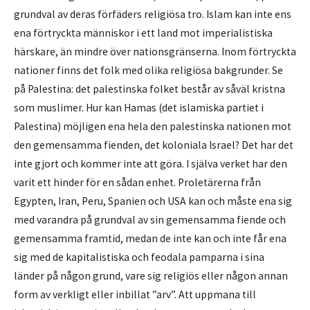
grundval av deras förfäders religiösa tro. Islam kan inte ens
ena förtryckta människor i ett land mot imperialistiska
härskare, än mindre över nationsgränserna. Inom förtryckta
nationer finns det folk med olika religiösa bakgrunder. Se
på Palestina: det palestinska folket består av såväl kristna
som muslimer. Hur kan Hamas (det islamiska partiet i
Palestina) möjligen ena hela den palestinska nationen mot
den gemensamma fienden, det koloniala Israel? Det har det
inte gjort och kommer inte att göra. I själva verket har den
varit ett hinder för en sådan enhet. Proletärerna från
Egypten, Iran, Peru, Spanien och USA kan och måste ena sig
med varandra på grundval av sin gemensamma fiende och
gemensamma framtid, medan de inte kan och inte får ena
sig med de kapitalistiska och feodala pamparna i sina
länder på någon grund, vare sig religiös eller någon annan
form av verkligt eller inbillat ”arv”. Att uppmana till