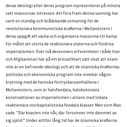
deras ideologi eller deras program representerar på minsta
sätt massornas intressen. Att föra fram denna sanning har
varit en ständig och brådskande utmaning för de
revolutionära kommunistiska krafterna i Mellanöstern i
deras uppgift att väcka och organisera massorna till kamp
för målet att störta de reaktionära staterna och fördriva
imperialismen. Över två decenniers erfarenheter i både Iran
och Afghanistan har på ett kristallklart sätt visat att islam
inte är en befriande ideologi och att de islamiska krafternas
politiska och ekonomiska program inte innebär någon
brytning med de hemska förtryckarsamhällena i
Mellanöstern, som är halvfeodala, halvkoloniala
konstruktioner av imperialismen i allians med lokala
reaktionära storkapitalistiska feodala klasser. Men som Mao
sade: ”Där kvasten inte når, där försvinner inte dammet av
sig självt.” Under alltför lång tid har de islamiska krafterna