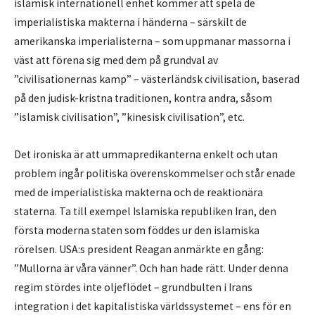
islamisk internationell enhet kommer att spela de
imperialistiska makterna i händerna – särskilt de
amerikanska imperialisterna – som uppmanar massorna i
väst att förena sig med dem på grundval av
”civilisationernas kamp” – västerländsk civilisation, baserad
på den judisk-kristna traditionen, kontra andra, såsom
”islamisk civilisation”, ”kinesisk civilisation”, etc.
Det ironiska är att ummapredikanterna enkelt och utan
problem ingår politiska överenskommelser och står enade
med de imperialistiska makterna och de reaktionära
staterna. Ta till exempel Islamiska republiken Iran, den
första moderna staten som föddes ur den islamiska
rörelsen. USA:s president Reagan anmärkte en gång:
”Mullorna är våra vänner”. Och han hade rätt. Under denna
regim stördes inte oljeflödet – grundbulten i Irans
integration i det kapitalistiska världssystemet – ens för en