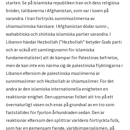
starten. Se på Islamiska republiken Iran och dess religiösa
bröder, talibanerna i Afghanistan, som var i luven på
varandra. I Iran förtrycks sunnimuslimerna av
shiamuslimska härskare. I Afghanistan dödar sunni-,
wahabitiska och shiitiska islamiska partier varandra. I
Libanon hävdar Hezbollah (”Hezbollah” betyder Guds parti
och är också ett samlingsnamn för islamiska
fundamentalister) att de kämpar för Palestinas befrielse,
men de kan inte ens närma sig de palestinska flyktingarna i
Libanon eftersom de palestinska muslimerna är
sunnimuslimer och Hezbollah är shiamuslimer. För det
andra är den islamiska internationella enigheten en
reaktionär enighet. Den uppmanar folket att tro på ett
övernaturligt väsen och enas på grundval av en tro som
fastställdes för fjorton århundraden sedan. Den är
reaktionär eftersom den splittrar världens förtryckta folk,
som har en gemensam fiende, världsimperialismen, på