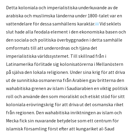
Detta koloniala och imperialistiska underkuvande av de
arabiska och muslimska länderna under 1800-talet var en
vattendelare för dessa samhällens karaktär.
iii
Vid seklets
slut hade alla feodala element i den ekonomiska basen och
den sociala och politiska överbyggnaden i detta samhälle
omformats till att underordnas och tjäna det
imperialistiska världssystemet. Till skillnad från i
Latinamerika förlitade sig kolonisatörerna i Mellanöstern
på själva den lokala religionen. Under sina krig för att driva
ut de sunnitiska osmanerna från Arabien gav britterna den
wahabitiska grenen av islam i Saudiarabien en viktig politisk
roll och använde den som moraliskt och etiskt stöd för sitt
koloniala erövringskrig för att driva ut det osmanska riket
från regionen. Den wahabitiska inriktningen av islam och
Mecka fick sin nuvarande betydelse som ett centrum för
islamisk församling först efter att kungariket al-Saud