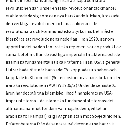
Khomeini och hans anhang i Iran att kapa den stora
revolutionen där. Under en falsk revolutionär täckmantel
etablerade de sig som den nya härskande klicken, krossade
den verkliga revolutionen och massakrerade de
revolutionära och kommunistiska styrkorna. Det måste
klargöras att revolutionens nederlag i Iran 1979, genom
upprättandet av den teokratiska regimen, var en produkt av
samarbetet mellan de västliga imperialistmakterna och de
islamiska fundamentalistiska krafterna i Iran. USA:s general
Huizer hade rätt när han sade: ”Vi kopplade ur shahen och
kopplade in Khomeini.” (Se recensionen av hans bok om den
iranska revolutionen i AWTW 1986/6.) Under de senaste 25
åren har det största islamiska jihad finansierats av USA-
imperialisterna – de islamiska fundamentalisternas(det
allmänna namnet för dem var mujahedeen, vilket är
arabiska för kämpar) krig i Afghanistan mot Sovjetunionen.
Erfarenheterna från de senaste två decennierna har rivit