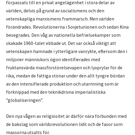
förpassats till en privat angelägenhet i stora delar av
världen, delvis på grund av socialismens och den
vetenskapliga marxismens frammarsch. Men världen
förändrades. Revolutionerna i Sovjetunionen och sedan Kina
besegrades. Den våg av nationella befrielsekamper som
skakade 1960-talet ebbade ut. Det var också viktigt att
vetenskapen hamnade i ytterligare vanrykte, eftersom den i
miljoner människors ögon identifierades med
fruktansvärda massförstörelsevapen och lyxprylar för de
rika, medan de fattiga stönar under den allt tyngre bördan
av den intensifierade produktion och utarmning som är
förknippad med den teknikdrivna imperialistiska
”globaliseringen”.
Den nya vågen av religiositet är därför nära förbunden med
de bakslag som världsrevolutionen lidit och de fasor som
massorna utsatts för.