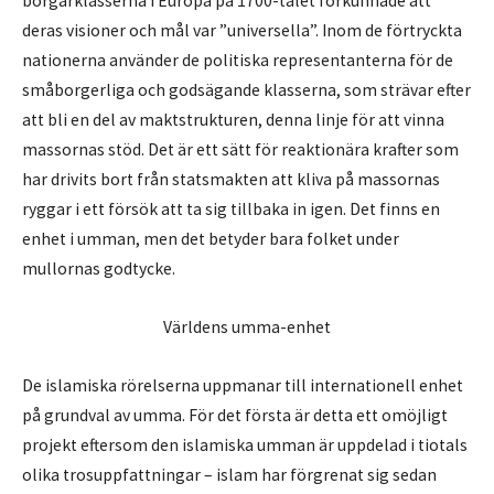
borgarklasserna i Europa på 1700-talet förkunnade att
deras visioner och mål var ”universella”. Inom de förtryckta
nationerna använder de politiska representanterna för de
småborgerliga och godsägande klasserna, som strävar efter
att bli en del av maktstrukturen, denna linje för att vinna
massornas stöd. Det är ett sätt för reaktionära krafter som
har drivits bort från statsmakten att kliva på massornas
ryggar i ett försök att ta sig tillbaka in igen. Det finns en
enhet i umman, men det betyder bara folket under
mullornas godtycke.
Världens umma-enhet
De islamiska rörelserna uppmanar till internationell enhet
på grundval av umma. För det första är detta ett omöjligt
projekt eftersom den islamiska umman är uppdelad i tiotals
olika trosuppfattningar – islam har förgrenat sig sedan