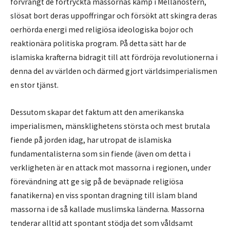
förvrängt de förtryckta massornas kamp i Mellanöstern,
slösat bort deras uppoffringar och försökt att skingra deras
oerhörda energi med religiösa ideologiska bojor och
reaktionära politiska program. På detta sätt har de
islamiska krafterna bidragit till att fördröja revolutionerna i
denna del av världen och därmed gjort världsimperialismen
en stor tjänst.
Dessutom skapar det faktum att den amerikanska
imperialismen, mänsklighetens största och mest brutala
fiende på jorden idag, har utropat de islamiska
fundamentalisterna som sin fiende (även om detta i
verkligheten är en attack mot massorna i regionen, under
förevändning att ge sig på de beväpnade religiösa
fanatikerna) en viss spontan dragning till islam bland
massorna i de så kallade muslimska länderna. Massorna
tenderar alltid att spontant stödja det som våldsamt