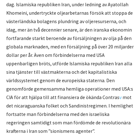
dag. Islamiska republiken Iran, under ledning av Ayatollah
Khomeini, undertryckte oljearbetarnas försök att stoppa de
västerländska bolagens plundring av oljeresurserna, och
idag, mer än två decennier senare, är den iranska ekonomin
fortfarande starkt beroende av försäljningen av olja på den
globala marknaden, med en försäljning på över 20 miljarder
dollar per år. Även om förbindelserna med USA
uppenbarligen bröts, utförde Islamiska republiken Iran alla
sina tjänster till västmakterna och det kapitalistiska
världssystemet genom de europeiska staterna. Den
genomförde gemensamma hemliga operationer med USA:s
CIA för att hjälpa till att finansiera de ökända Contras
v
mot
det nicaraguanska folket och Sandinistregimen. I hemlighet
fortsatte man förbindelserna med den israeliska
regeringen samtidigt som man fördömde de revolutionära
krafterna i Iran som ”sionismens agenter”.