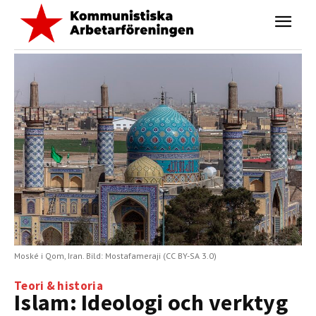
Moské i Qom, Iran. Bild: Mostafameraji (CC BY-SA 3.0)
Teori & historia
Islam: Ideologi och verktyg