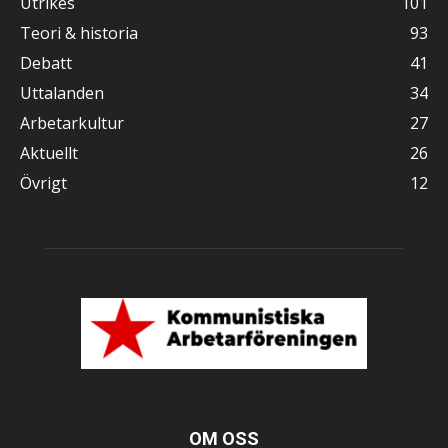
Utrikes
101
Teori & historia
93
Debatt
41
Uttalanden
34
Arbetarkultur
27
Aktuellt
26
Övrigt
12
OM OSS