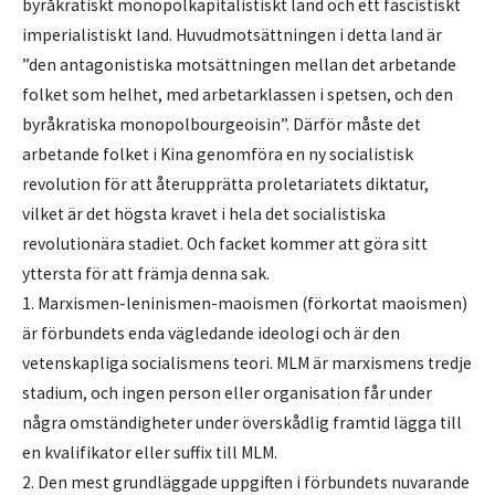
byråkratiskt monopolkapitalistiskt land och ett fascistiskt
imperialistiskt land. Huvudmotsättningen i detta land är
”den antagonistiska motsättningen mellan det arbetande
folket som helhet, med arbetarklassen i spetsen, och den
byråkratiska monopolbourgeoisin”. Därför måste det
arbetande folket i Kina genomföra en ny socialistisk
revolution för att återupprätta proletariatets diktatur,
vilket är det högsta kravet i hela det socialistiska
revolutionära stadiet. Och facket kommer att göra sitt
yttersta för att främja denna sak.
1. Marxismen-leninismen-maoismen (förkortat maoismen)
är förbundets enda vägledande ideologi och är den
vetenskapliga socialismens teori. MLM är marxismens tredje
stadium, och ingen person eller organisation får under
några omständigheter under överskådlig framtid lägga till
en kvalifikator eller suffix till MLM.
2. Den mest grundläggade uppgiften i förbundets nuvarande