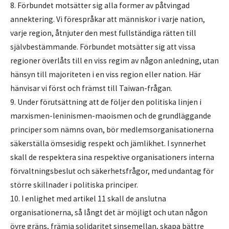
8. Förbundet motsätter sig alla former av påtvingad
annektering. Vi förespråkar att människor i varje nation,
varje region, åtnjuter den mest fullständiga rätten till
självbestämmande. Förbundet motsätter sig att vissa
regioner överlåts till en viss regim av någon anledning, utan
hänsyn till majoriteten i en viss region eller nation. Här
hänvisar vi först och främst till Taiwan-frågan.
9. Under förutsättning att de följer den politiska linjen i
marxismen-leninismen-maoismen och de grundläggande
principer som nämns ovan, bör medlemsorganisationerna
säkerställa ömsesidig respekt och jämlikhet. I synnerhet
skall de respektera sina respektive organisationers interna
förvaltningsbeslut och säkerhetsfrågor, med undantag för
större skillnader i politiska principer.
10. I enlighet med artikel 11 skall de anslutna
organisationerna, så långt det är möjligt och utan någon
övre gräns, främja solidaritet sinsemellan, skapa bättre