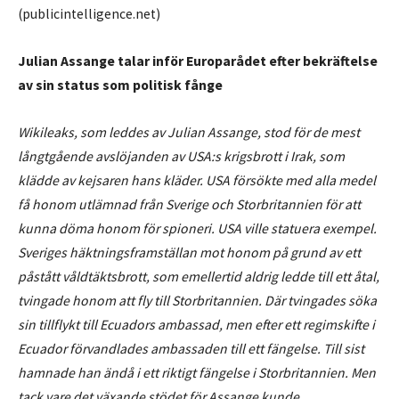
(publicintelligence.net)
Julian Assange talar inför Europarådet efter bekräftelse
av sin status som politisk fånge
Wikileaks, som leddes av Julian Assange, stod för de mest
långtgående avslöjanden av USA:s krigsbrott i Irak, som
klädde av kejsaren hans kläder. USA försökte med alla medel
få honom utlämnad från Sverige och Storbritannien för att
kunna döma honom för spioneri. USA ville statuera exempel.
Sveriges häktningsframställan mot honom på grund av ett
påstått våldtäktsbrott, som emellertid aldrig ledde till ett åtal,
tvingade honom att fly till Storbritannien. Där tvingades söka
sin tillflykt till Ecuadors ambassad, men efter ett regimskifte i
Ecuador förvandlades ambassaden till ett fängelse. Till sist
hamnade han ändå i ett riktigt fängelse i Storbritannien. Men
tack vare det växande stödet för Assange kunde