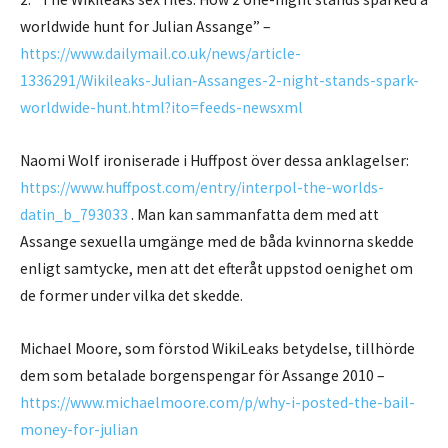
worldwide hunt for Julian Assange” –
https://www.dailymail.co.uk/news/article-
1336291/Wikileaks-Julian-Assanges-2-night-stands-spark-
worldwide-hunt.html?ito=feeds-newsxml
Naomi Wolf ironiserade i Huffpost över dessa anklagelser:
https://www.huffpost.com/entry/interpol-the-worlds-
datin_b_793033
. Man kan sammanfatta dem med att
Assange sexuella umgänge med de båda kvinnorna skedde
enligt samtycke, men att det efteråt uppstod oenighet om
de former under vilka det skedde.
Michael Moore, som förstod WikiLeaks betydelse, tillhörde
dem som betalade borgenspengar för Assange 2010 –
https://www.michaelmoore.com/p/why-i-posted-the-bail-
money-for-julian