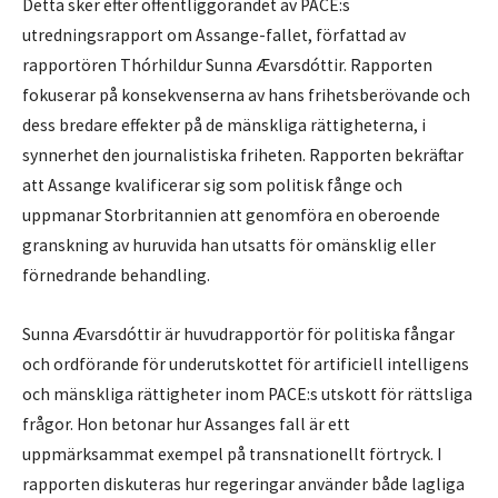
Detta sker efter offentliggörandet av PACE:s
utredningsrapport om Assange-fallet, författad av
rapportören Thórhildur Sunna Ævarsdóttir. Rapporten
fokuserar på konsekvenserna av hans frihetsberövande och
dess bredare effekter på de mänskliga rättigheterna, i
synnerhet den journalistiska friheten. Rapporten bekräftar
att Assange kvalificerar sig som politisk fånge och
uppmanar Storbritannien att genomföra en oberoende
granskning av huruvida han utsatts för omänsklig eller
förnedrande behandling.
Sunna Ævarsdóttir är huvudrapportör för politiska fångar
och ordförande för underutskottet för artificiell intelligens
och mänskliga rättigheter inom PACE:s utskott för rättsliga
frågor. Hon betonar hur Assanges fall är ett
uppmärksammat exempel på transnationellt förtryck. I
rapporten diskuteras hur regeringar använder både lagliga