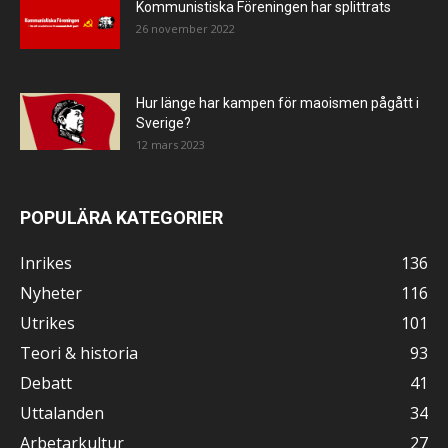
Kommunistiska Föreningen har splittrats
26 november 2022
Hur länge har kampen för maoismen pågått i
Sverige?
12 mars 2023
POPULÄRA KATEGORIER
Inrikes
136
Nyheter
116
Utrikes
101
Teori & historia
93
Debatt
41
Uttalanden
34
Arbetarkultur
27