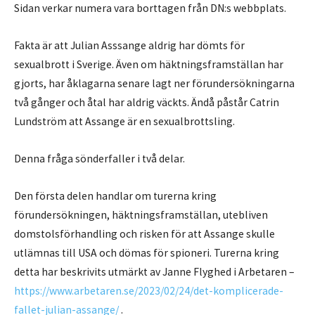
Sidan verkar numera vara borttagen från DN:s webbplats.
Fakta är att Julian Asssange aldrig har dömts för
sexualbrott i Sverige. Även om häktningsframställan har
gjorts, har åklagarna senare lagt ner förundersökningarna
två gånger och åtal har aldrig väckts. Ändå påstår Catrin
Lundström att Assange är en sexualbrottsling.
Denna fråga sönderfaller i två delar.
Den första delen handlar om turerna kring
förundersökningen, häktningsframställan, utebliven
domstolsförhandling och risken för att Assange skulle
utlämnas till USA och dömas för spioneri. Turerna kring
detta har beskrivits utmärkt av Janne Flyghed i Arbetaren –
https://www.arbetaren.se/2023/02/24/det-komplicerade-
fallet-julian-assange/
.