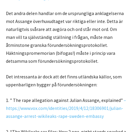
Det andra delen handlar om de ursprungliga anklagelserna
mot Assange överhuvudtaget var riktiga eller inte. Detta är
naturligtvis svårare att avgöra och ord står mot ord. Om
man vill ta självständig ställning i frågan, måste man
åtminstone granska förundersökningsprotokollet.
Häktningspromemorian (bifogas!) måste i princip vara
detsamma som förundersökningsprotokollet.
Det intressanta är dock att det finns utländska källor, som
uppenbarligen bygger på förundersökningen:
1. ” The rape allegation against Julian Assange, explained”
–
https://www.vox.com/identities/2019/4/12/18306901/julian-
assange-arrest-wikileaks-rape-sweden-embassy
2. “The Wikileaks sex files: How 2 one-night stands sparked a