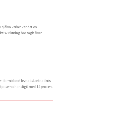
själva verket var det en
stisk riktning har tagit över
, en formidabel levnadskostnadkris.
atpriserna har stigit med 14 procent