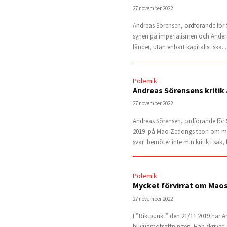
27 november 2022
Andreas Sörensen, ordförande för SK
synen på imperialismen och Anders C
länder, utan enbart kapitalistiska...
Polemik
Andreas Sörensens kritik
27 november 2022
Andreas Sörensen, ordförande för 
2019 på Mao Zedongs teori om motsä
svar bemöter inte min kritik i sak, 
Polemik
Mycket förvirrat om Mao
27 november 2022
I ”Riktpunkt” den 21/11 2019 har A
huvudmotsättningen. Han skriver: ”