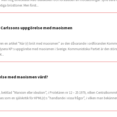
ktiga brösttoner. Men först...
s Carlssons uppgörelse med maoismen
ren en artikel ”När (r) bröt med maoismen” av den dåvarande i ordföranden Kommun
nalysera KP:s uppgörelse med maoismen i Sverige. Kommunistiska Partiet är den störs
...
relse med maoismen värd?
, betitlad ”Marxism eller idealism”, i Proletären nr 12 – 25 1979, vilken Centralkommi
ses som en självkritik för KPML(r):s ”handlande i vissa frågor”, i vilken man bekänn