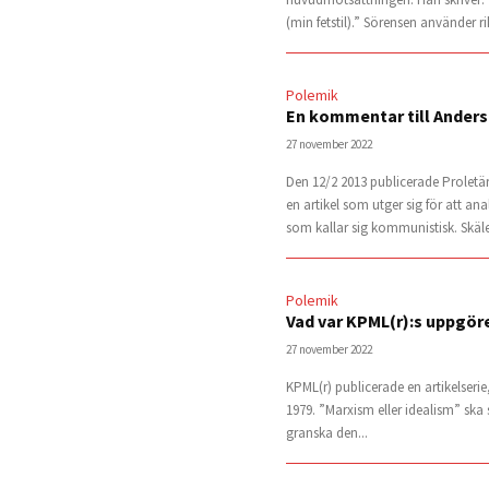
(min fetstil).” Sörensen använder ri
Polemik
En kommentar till Ander
27 november 2022
Den 12/2 2013 publicerade Proletä
en artikel som utger sig för att a
som kallar sig kommunistisk. Skälet
Polemik
Vad var KPML(r):s uppgö
27 november 2022
KPML(r) publicerade en artikelserie
1979. ”Marxism eller idealism” ska 
granska den...