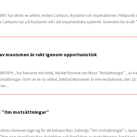
P, har skrivit en artikel, Anders Carlsson, Ryssland och imperialismen i Riktpunkt d
arlssons syn på Rysslands roll i det imperialistiska systemet. Sörensens tes är att ” 
 av maoismen är rakt igenom opportunistisk
SKP/APK , har besvarat min kritik, Mycket förvirrat om Maos ”Motsättningar” , av h
ttningar i form av en ny artikel, betitlad Maoismen är inte revolutionär, den 22/1
han...
s ”Om motsättningar”
ndreas Sörensen tagit sig för att kritisera Mao Zedongs ”Om motsättningar” i, speci
Men nog utvecklade Mao dialektiken och förståelsen av motsättningar. Synd bara att 