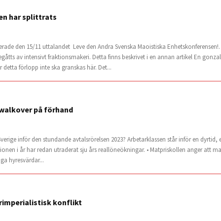
 har splittrats
ade den 15/11 uttalandet Leve den Andra Svenska Maoistiska Enhetskonferensen!. I 
åtts av intensivt fraktionsmakeri. Detta finns beskrivet i en annan artikel En gonzali
detta förlopp inte ska granskas här. Det...
 walkover på förhand
i Sverige inför den stundande avtalsrörelsen 2023? Arbetarklassen står inför en dyrtid
lationen i år har redan utraderat sju års reallöneökningar. • Matpriskollen anger att m
nga hyresvärdar...
erimperialistisk konflikt