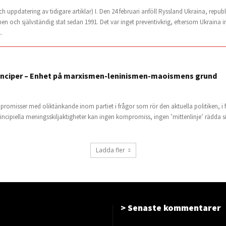
h uppdatering av tidigare artiklar) I. Den 24 februari anföll Ryssland Ukraina, repu
en och självständig stat sedan 1991. Det var inget preventivkrig, eftersom Ukraina in
.
nciper – Enhet på marxismen-leninismen-maoismens grund
misser med oliktänkande inom partiet i frågor som rör den aktuella politiken, i fr
rincipiella meningsskiljaktigheter kan ingen kompromiss, ingen ’mittenlinje’ rädda si
Ladda fler
> Senaste kommentarer