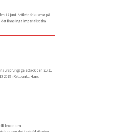
en 17 juni. Artikeln fokuserar på
det finns inga imperialistiska
ans ursprungliga attack den 21/11
2 2019 i Riktpunkt. Hans
ellt teorin om
han tog det i helt fel riktning