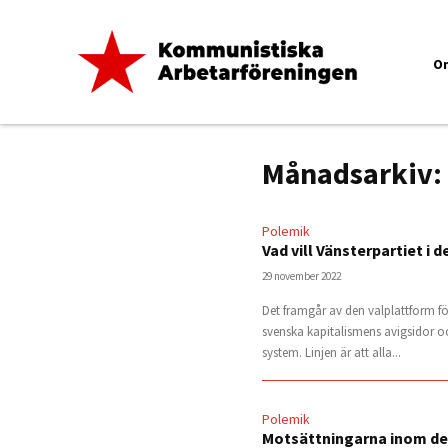
O
Månadsarkiv:
Polemik
Vad vill Vänsterpartiet i
29 november 2022
Det framgår av den valplattform fö
svenska kapitalismens avigsidor o
system. Linjen är att alla...
Polemik
Motsättningarna inom det 