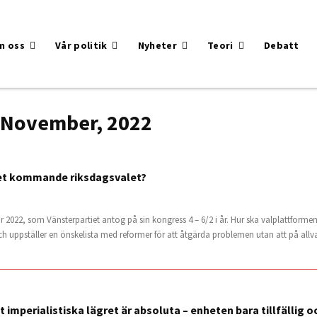
m oss
Vår politik
Nyheter
Teori
Debatt
 November, 2022
 det kommande riksdagsvalet?
r 2022, som Vänsterpartiet antog på sin kongress 4 – 6/2 i år. Hur ska valplattformen
ch uppställer en önskelista med reformer för att åtgärda problemen utan att på all
imperialistiska lägret är absoluta – enheten bara tillfällig oc