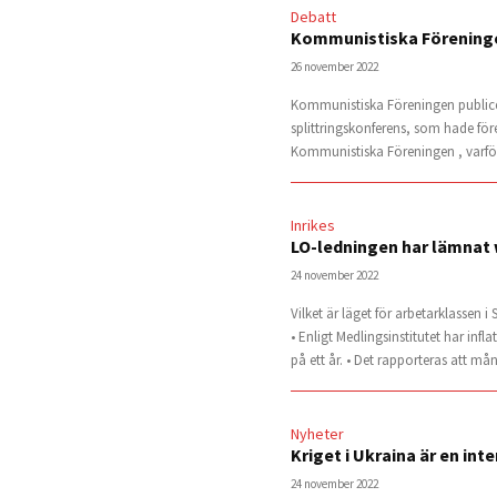
Debatt
Kommunistiska Föreningen
26 november 2022
Kommunistiska Föreningen publicer
splittringskonferens, som hade föreg
Kommunistiska Föreningen , varför 
Inrikes
LO-ledningen har lämnat
24 november 2022
Vilket är läget för arbetarklassen 
• Enligt Medlingsinstitutet har inf
på ett år. • Det rapporteras att må
Nyheter
Kriget i Ukraina är en int
24 november 2022