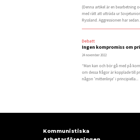
(Denna artikel är en bearbetning oc
med rätt att utträda ur Sovjetunion
Ryssland. Aggressionen har sedan..
Debatt
Ingen kompromiss om pri
24 november 2022
“Man kan och bör gå med på kompro
om dessa frågor är kopplade till p
någon ’mittenlinje’ i principiella...
Kommunistiska
Arbetarföreningen