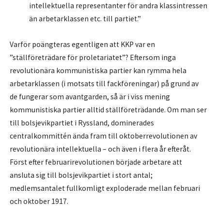
intellektuella representanter för andra klassintressen
än arbetarklassen etc. till partiet.”
Varför poängteras egentligen att KKP var en
”ställföreträdare för proletariatet”? Eftersom inga
revolutionära kommunistiska partier kan rymma hela
arbetarklassen (i motsats till fackföreningar) på grund av
de fungerar som avantgarden, så är i viss mening
kommunistiska partier alltid ställföreträdande. Om man ser
till bolsjevikpartiet i Ryssland, dominerades
centralkommittén ända fram till oktoberrevolutionen av
revolutionära intellektuella – och även i flera år efteråt.
Först efter februarirevolutionen började arbetare att
ansluta sig till bolsjevikpartiet i stort antal;
medlemsantalet fullkomligt exploderade mellan februari
och oktober 1917.