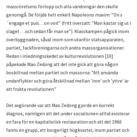
massrörelsens förlopp och alla vändningar den skulle
genomgå. De följde helt enkelt Napoleons maxim: ”On s
´engage et puis…on voit” (fritt översatt: ”Man kastar sig ut i
slaget …och sedan får man se”). Klasskampen pågick inom
överbyggnaden, såväl inom som utanför statsapparaten,
partiet, fackföreningarna och andra massorganisationer.
Redan i inledningsskedet av kulturrevolutionen [10]
påpekade Mao Zedong att det inte gick att göra någon
boskillnad mellan partiet och massorna: ”Att använda
undanflykter och göra åtskillnad mellan ’inre’ och ’yttre’ är
att frukta revolutionen.”
Det avgörande var att Mao Zedong gjorde en korrekt
diagnos, nämligen att det under socialismen alltid existerar
en fara för en kapitalistisk restauration och att det 1966
fanns en grupp, ett borgerligt högkvarter, inom partiet och