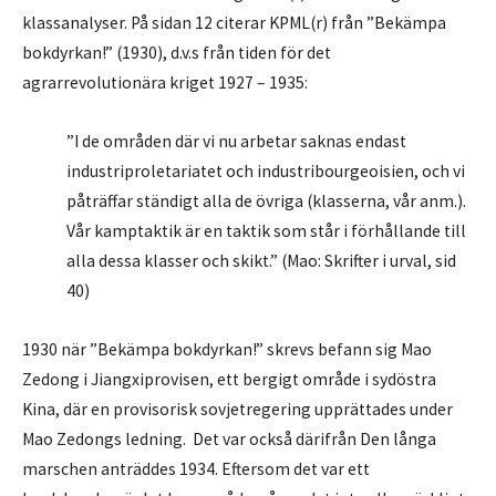
klassanalyser. På sidan 12 citerar KPML(r) från ”Bekämpa
bokdyrkan!” (1930), d.v.s från tiden för det
agrarrevolutionära kriget 1927 – 1935:
”I de områden där vi nu arbetar saknas endast
industriproletariatet och industribourgeoisien, och vi
påträffar ständigt alla de övriga (klasserna, vår anm.).
Vår kamptaktik är en taktik som står i förhållande till
alla dessa klasser och skikt.” (Mao: Skrifter i urval, sid
40)
1930 när ”Bekämpa bokdyrkan!” skrevs befann sig Mao
Zedong i Jiangxiprovisen, ett bergigt område i sydöstra
Kina, där en provisorisk sovjetregering upprättades under
Mao Zedongs ledning. Det var också därifrån Den långa
marschen anträddes 1934. Eftersom det var ett