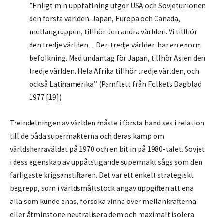
”Enligt min uppfattning utgör USA och Sovjetunionen
den första världen. Japan, Europa och Canada,
mellangruppen, tillhör den andra världen. Vi tillhör
den tredje världen…Den tredje världen har en enorm
befolkning. Med undantag för Japan, tillhör Asien den
tredje världen. Hela Afrika tillhör tredje världen, och
också Latinamerika.” (Pamflett från Folkets Dagblad
1977 [19])
Treindelningen av världen måste i första hand ses i relation
till de båda supermakterna och deras kamp om
världsherraväldet på 1970 och en bit in på 1980-talet. Sovjet
i dess egenskap av uppåtstigande supermakt sågs som den
farligaste krigsanstiftaren. Det var ett enkelt strategiskt
begrepp, som i världsmåttstock angav uppgiften att ena
alla som kunde enas, försöka vinna över mellankrafterna
eller åtminstone neutralisera dem och maximalt isolera