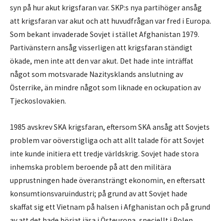
syn på hur akut krigsfaran var. SKP:s nya partihöger ansåg
att krigsfaran var akut och att huvudfrågan var fred i Europa.
Som bekant invaderade Sovjet i stället Afghanistan 1979.
Partivänstern ansåg visserligen att krigsfaran ständigt
ökade, men inte att den var akut. Det hade inte inträffat
något som motsvarade Nazitysklands anslutning av
Österrike, än mindre något som liknade en ockupation av
Tjeckoslovakien.
1985 avskrev SKA krigsfaran, eftersom SKA ansåg att Sovjets
problem var oöverstigliga och att allt talade för att Sovjet
inte kunde initiera ett tredje världskrig. Sovjet hade stora
inhemska problem beroende på att den militära
upprustningen hade överansträngt ekonomin, en eftersatt
konsumtionsvaruindustri; på grund av att Sovjet hade
skaffat sig ett Vietnam på halsen i Afghanistan och på grund
av att det hade börjat jäsa i Östeuropa, speciellt i Polen.