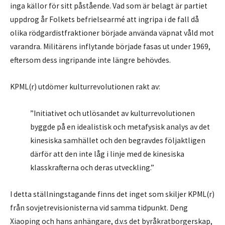
inga källor för sitt påstående. Vad som är belagt är partiet
uppdrog år Folkets befrielsearmé att ingripa i de fall då
olika rödgardistfraktioner började använda väpnat våld mot
varandra. Militärens inflytande började fasas ut under 1969,
eftersom dess ingripande inte längre behövdes.
KPML(r) utdömer kulturrevolutionen rakt av:
”Initiativet och utlösandet av kulturrevolutionen
byggde på en idealistisk och metafysisk analys av det
kinesiska samhället och den begravdes följaktligen
därför att den inte låg i linje med de kinesiska
klasskrafterna och deras utveckling.”
I detta ställningstagande finns det inget som skiljer KPML(r)
från sovjetrevisionisterna vid samma tidpunkt. Deng
Xiaoping och hans anhängare, d.v.s det byråkratborgerskap,