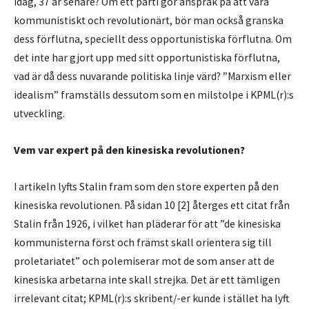
idag, 37 år senare? Om ett parti gör anspråk på att vara
kommunistiskt och revolutionärt, bör man också granska
dess förflutna, speciellt dess opportunistiska förflutna. Om
det inte har gjort upp med sitt opportunistiska förflutna,
vad är då dess nuvarande politiska linje värd? ”Marxism eller
idealism” framställs dessutom som en milstolpe i KPML(r):s
utveckling.
Vem var expert på den kinesiska revolutionen?
I artikeln lyfts Stalin fram som den store experten på den
kinesiska revolutionen. På sidan 10 [2] återges ett citat från
Stalin från 1926, i vilket han pläderar för att ”de kinesiska
kommunisterna först och främst skall orientera sig till
proletariatet” och polemiserar mot de som anser att de
kinesiska arbetarna inte skall strejka. Det är ett tämligen
irrelevant citat; KPML(r):s skribent/-er kunde i stället ha lyft