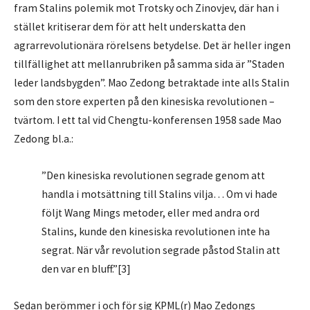
fram Stalins polemik mot Trotsky och Zinovjev, där han i
stället kritiserar dem för att helt underskatta den
agrarrevolutionära rörelsens betydelse. Det är heller ingen
tillfällighet att mellanrubriken på samma sida är ”Staden
leder landsbygden”. Mao Zedong betraktade inte alls Stalin
som den store experten på den kinesiska revolutionen –
tvärtom. I ett tal vid Chengtu-konferensen 1958 sade Mao
Zedong bl.a.:
”Den kinesiska revolutionen segrade genom att
handla i motsättning till Stalins vilja… Om vi hade
följt Wang Mings metoder, eller med andra ord
Stalins, kunde den kinesiska revolutionen inte ha
segrat. När vår revolution segrade påstod Stalin att
den var en bluff.”[3]
Sedan berömmer i och för sig KPML(r) Mao Zedongs