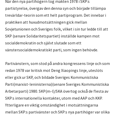
När den nya partihögern tog makten 1978 i SKP:s
partistyrelse, övergav den denna syn och började tillämpa
trevärldar-teorin som ett helt partiprogram. Det innebar i
praktiken att huvudmotsättningen gick mellan
Sovjetunionen och Sveriges folk, vilket i sin tur ledde till att
SKP (senare Solidaritetspartiet) inställde kampen mot
socialdemokratin och självt slutade som ett
vänstersocialdemokratiskt parti, som ingen behövde.
Partivänstern, som stod på andra kongressens linje och som
redan 1978 var kritisk mot Deng Xiaopings linje, uteslöts
eller gick ur SKP, och bildade Sveriges Kommunistiska
Parti(marxist-leninisterna)(senare Sveriges Kommunistiska
Arbetarparti) 1980. SKP(m-l)/SKA övertog också de flesta av
SKP:s internationella kontakter, utom med AAP och KKP.
Ytterligare en viktig omständighet i motsättningarna
mellan SKP:s partivänster och SKP:s nya partihöger var olika