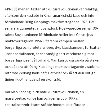
KPML(r) menar i texten att kulturrevolutionen var felaktig,
eftersom den kastade in Kina i anarkistiskt kaos och inte
förhindrade Deng Xiaopings maktövertagande 1978. Det
senare argumentet är poänglöst; Moskvaprocesserna i 30-
talets Sovjetunionen förhindrade heller inte Chrustjevs
maktövertagande 1956. Eftersom kampen mellan
borgerliga och proletära idéer, d.v.s klasskampen, fortsätter
under socialismen, är det omöjligt att vaccinera sig mot
borgerliga idéer på förhand. Man kan också vända på steken
och påpeka att Deng Xiaopings maktövertagande visade hur
rätt Mao Zedong hade haft. Det visar också att den riktiga
linjen i KKP hängde på en skör tråd.
När Mao Zedong initierade kulturrevolutionen, en
massrörelse, kunde han och den grupp i KKP:s
centralkommitté som stödde honom, inte förutse