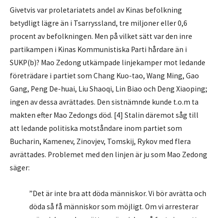
Givetvis var proletariatets andel av Kinas befolkning
betydligt lägre än i Tsarryssland, tre miljoner eller 0,6
procent av befolkningen. Men på vilket sätt var den inre
partikampen i Kinas Kommunistiska Parti hårdare än i
SUKP(b)? Mao Zedong utkämpade linjekamper mot ledande
företrädare i partiet som Chang Kuo-tao, Wang Ming, Gao
Gang, Peng De-huai, Liu Shaoqi, Lin Biao och Deng Xiaoping;
ingen av dessa avrättades. Den sistnämnde kunde t.o.m ta
makten efter Mao Zedongs död. [4] Stalin däremot såg till
att ledande politiska motståndare inom partiet som
Bucharin, Kamenev, Zinovjev, Tomskij, Rykov med flera
avrättades. Problemet med den linjen är ju som Mao Zedong
säger:
”Det är inte bra att döda människor. Vi bör avrätta och
döda så få människor som möjligt. Om vi arresterar