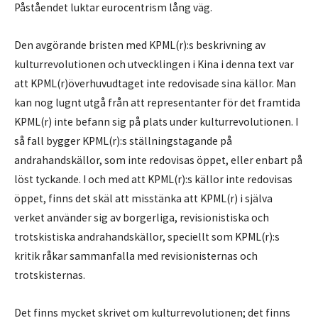
Påståendet luktar eurocentrism lång väg.
Den avgörande bristen med KPML(r):s beskrivning av
kulturrevolutionen och utvecklingen i Kina i denna text var
att KPML(r)överhuvudtaget inte redovisade sina källor. Man
kan nog lugnt utgå från att representanter för det framtida
KPML(r) inte befann sig på plats under kulturrevolutionen. I
så fall bygger KPML(r):s ställningstagande på
andrahandskällor, som inte redovisas öppet, eller enbart på
löst tyckande. I och med att KPML(r):s källor inte redovisas
öppet, finns det skäl att misstänka att KPML(r) i själva
verket använder sig av borgerliga, revisionistiska och
trotskistiska andrahandskällor, speciellt som KPML(r):s
kritik råkar sammanfalla med revisionisternas och
trotskisternas.
Det finns mycket skrivet om kulturrevolutionen; det finns