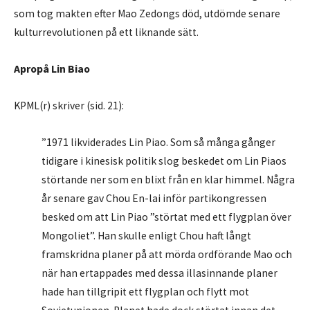
som tog makten efter Mao Zedongs död, utdömde senare
kulturrevolutionen på ett liknande sätt.
Apropå Lin Biao
KPML(r) skriver (sid. 21):
”1971 likviderades Lin Piao. Som så många gånger
tidigare i kinesisk politik slog beskedet om Lin Piaos
störtande ner som en blixt från en klar himmel. Några
år senare gav Chou En-lai inför partikongressen
besked om att Lin Piao ”störtat med ett flygplan över
Mongoliet”. Han skulle enligt Chou haft långt
framskridna planer på att mörda ordförande Mao och
när han ertappades med dessa illasinnande planer
hade han tillgripit ett flygplan och flytt mot