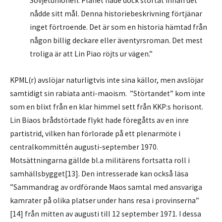
Sovjetunionen. Planet hade dock störtat innan det
nådde sitt mål. Denna historiebeskrivning förtjänar
inget förtroende. Det är som en historia hämtad från
någon billig deckare eller äventyrsroman. Det mest
troliga är att Lin Piao röjts ur vägen.”
KPML(r) avslöjar naturligtvis inte sina källor, men avslöjar
samtidigt sin rabiata anti-maoism. ”Störtandet” kom inte
som en blixt från en klar himmel sett från KKP:s horisont.
Lin Biaos brådstörtade flykt hade föregåtts av en inre
partistrid, vilken han förlorade på ett plenarmöte i
centralkommittén augusti-september 1970.
Motsättningarna gällde bl.a militärens fortsatta roll i
samhällsbygget[13]. Den intresserade kan också läsa
”Sammandrag av ordförande Maos samtal med ansvariga
kamrater på olika platser under hans resa i provinserna”
[14] från mitten av augusti till 12 september 1971. I dessa