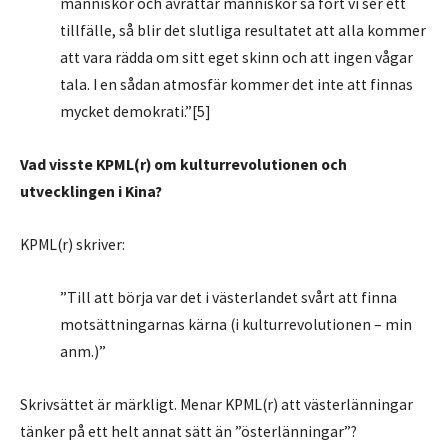
människor och avrättar människor så fort vi ser ett
tillfälle, så blir det slutliga resultatet att alla kommer
att vara rädda om sitt eget skinn och att ingen vågar
tala. I en sådan atmosfär kommer det inte att finnas
mycket demokrati.”[5]
Vad visste KPML(r) om kulturrevolutionen och
utvecklingen i Kina?
KPML(r) skriver:
”Till att börja var det i västerlandet svårt att finna
motsättningarnas kärna (i kulturrevolutionen – min
anm.)”
Skrivsättet är märkligt. Menar KPML(r) att västerlänningar
tänker på ett helt annat sätt än ”österlänningar”?