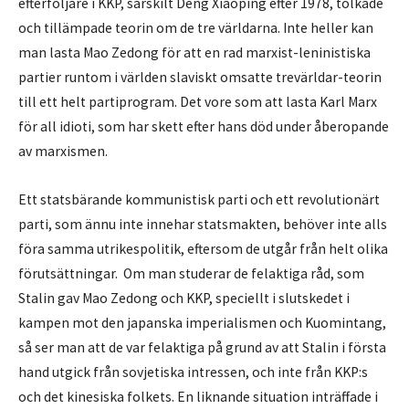
efterföljare i KKP, särskilt Deng Xiaoping efter 1978, tolkade
och tillämpade teorin om de tre världarna. Inte heller kan
man lasta Mao Zedong för att en rad marxist-leninistiska
partier runtom i världen slaviskt omsatte trevärldar-teorin
till ett helt partiprogram. Det vore som att lasta Karl Marx
för all idioti, som har skett efter hans död under åberopande
av marxismen.
Ett statsbärande kommunistisk parti och ett revolutionärt
parti, som ännu inte innehar statsmakten, behöver inte alls
föra samma utrikespolitik, eftersom de utgår från helt olika
förutsättningar. Om man studerar de felaktiga råd, som
Stalin gav Mao Zedong och KKP, speciellt i slutskedet i
kampen mot den japanska imperialismen och Kuomintang,
så ser man att de var felaktiga på grund av att Stalin i första
hand utgick från sovjetiska intressen, och inte från KKP:s
och det kinesiska folkets. En liknande situation inträffade i