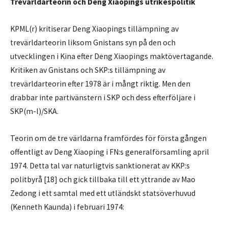
Trevärldarteorin och Deng Xiaopings utrikespolitik
KPML(r) kritiserar Deng Xiaopings tillämpning av
trevärldarteorin liksom Gnistans syn på den och
utvecklingen i Kina efter Deng Xiaopings maktövertagande.
Kritiken av Gnistans och SKP:s tillämpning av
trevärldarteorin efter 1978 är i mångt riktig. Men den
drabbar inte partivänstern i SKP och dess efterföljare i
SKP(m-l)/SKA.
Teorin om de tre världarna framfördes för första gången
offentligt av Deng Xiaoping i FN:s generalförsamling april
1974. Detta tal var naturligtvis sanktionerat av KKP:s
politbyrå [18] och gick tillbaka till ett yttrande av Mao
Zedong i ett samtal med ett utländskt statsöverhuvud
(Kenneth Kaunda) i februari 1974: