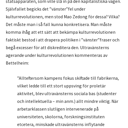
statsapparaten, som ville slå in på den kapitalistiska vägen.
Självfallet begicks det ”vänster”fel under
kulturrevolutionen, men stod Mao Zedong för dessa? Vilka?
Det måste man i så fall kunna konkretisera. Man måste
komma ihåg att ett sätt att bekämpa kulturrevolutionen
faktiskt bestod i att drapera politiken i ”vänster”fraser och
begå excesser för att diskreditera den. Ultravänsterns
agerande under kulturrevolutionen kommenteras av
Bettelheim:
”Allteftersom kampens fokus skiftade till fabrikerna,
vilket ledde till ett stort uppsving för proletär
aktivitet, blev ultravänsterns sociala bas (studenter
och intellektuella – min anm.) allt mindre viktig. När
arbetarklassen slutligen intervenerade på
universiteten, skolorna, forskningsinstituten
etcetera, minskade ultravänsterns inflytande