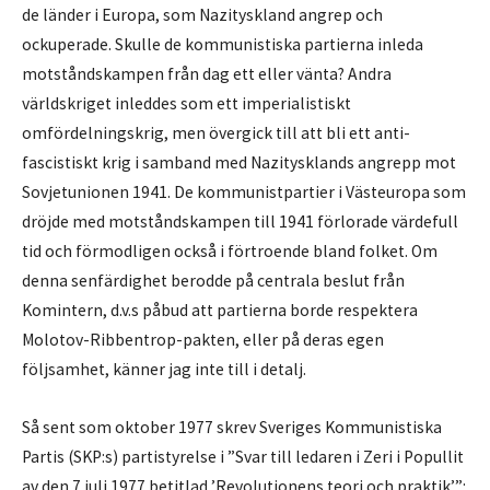
de länder i Europa, som Nazityskland angrep och
ockuperade. Skulle de kommunistiska partierna inleda
motståndskampen från dag ett eller vänta? Andra
världskriget inleddes som ett imperialistiskt
omfördelningskrig, men övergick till att bli ett anti-
fascistiskt krig i samband med Nazitysklands angrepp mot
Sovjetunionen 1941. De kommunistpartier i Västeuropa som
dröjde med motståndskampen till 1941 förlorade värdefull
tid och förmodligen också i förtroende bland folket. Om
denna senfärdighet berodde på centrala beslut från
Komintern, d.v.s påbud att partierna borde respektera
Molotov-Ribbentrop-pakten, eller på deras egen
följsamhet, känner jag inte till i detalj.
Så sent som oktober 1977 skrev Sveriges Kommunistiska
Partis (SKP:s) partistyrelse i ”Svar till ledaren i Zeri i Popullit
av den 7 juli 1977 betitlad ’Revolutionens teori och praktik’”: