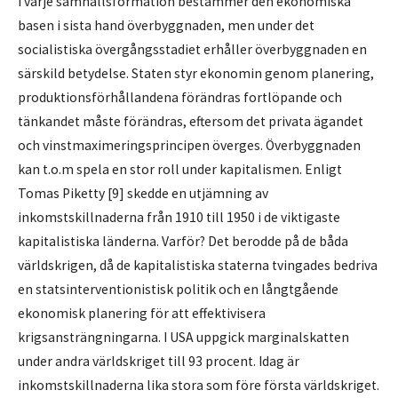
I varje samhällsformation bestämmer den ekonomiska
basen i sista hand överbyggnaden, men under det
socialistiska övergångsstadiet erhåller överbyggnaden en
särskild betydelse. Staten styr ekonomin genom planering,
produktionsförhållandena förändras fortlöpande och
tänkandet måste förändras, eftersom det privata ägandet
och vinstmaximeringsprincipen överges. Överbyggnaden
kan t.o.m spela en stor roll under kapitalismen. Enligt
Tomas Piketty [9] skedde en utjämning av
inkomstskillnaderna från 1910 till 1950 i de viktigaste
kapitalistiska länderna. Varför? Det berodde på de båda
världskrigen, då de kapitalistiska staterna tvingades bedriva
en statsinterventionistisk politik och en långtgående
ekonomisk planering för att effektivisera
krigsansträngningarna. I USA uppgick marginalskatten
under andra världskriget till 93 procent. Idag är
inkomstskillnaderna lika stora som före första världskriget.