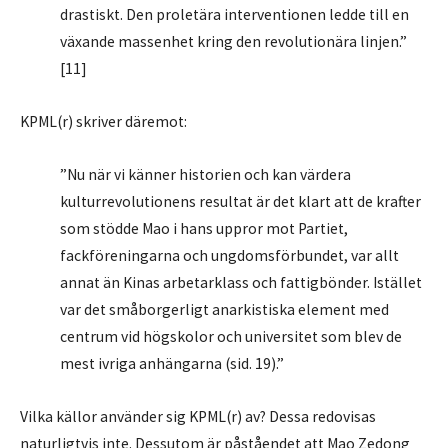
drastiskt. Den proletära interventionen ledde till en
växande massenhet kring den revolutionära linjen.”
[11]
KPML(r) skriver däremot:
”Nu när vi känner historien och kan värdera
kulturrevolutionens resultat är det klart att de krafter
som stödde Mao i hans uppror mot Partiet,
fackföreningarna och ungdomsförbundet, var allt
annat än Kinas arbetarklass och fattigbönder. Istället
var det småborgerligt anarkistiska element med
centrum vid högskolor och universitet som blev de
mest ivriga anhängarna (sid. 19).”
Vilka källor använder sig KPML(r) av? Dessa redovisas
naturligtvis inte. Dessutom är påståendet att Mao Zedong