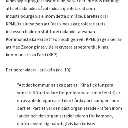
landsbygdspräglat basområde, så var det inte alls märkligt
att det saknades såväl industriproletariat som
industribourgeoisie inom detta område. Därefter drar
KPML(r) slutsatsen att ”det kinesiska proletariatets
intressen hade en ställföreträdande talesman –
Kommunistiska Partiet”.Förmodligen vill KPML(r) ge sken av
att Mao Zedong inte ville rekrytera arbetare till Kinas
kommunistiska Parti (KKP).
Det heter vidare i artikeln (sid. 13):
”Att det kommunistiska partiet i Kina fick fungera
som ställföreträdare för proletariatet (min fetstil) är
en av anledningarna till den hårda partikampen inom
partiet. Partiet var den bäst organiserade kraften inom
landet och den organiserade ledaren för kampen,
därför anslöt sig naturligtvis karriärister,