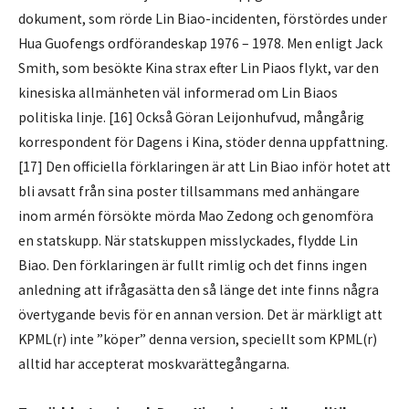
dokument, som rörde Lin Biao-incidenten, förstördes under
Hua Guofengs ordförandeskap 1976 – 1978. Men enligt Jack
Smith, som besökte Kina strax efter Lin Piaos flykt, var den
kinesiska allmänheten väl informerad om Lin Biaos
politiska linje. [16] Också Göran Leijonhufvud, mångårig
korrespondent för Dagens i Kina, stöder denna uppfattning.
[17] Den officiella förklaringen är att Lin Biao inför hotet att
bli avsatt från sina poster tillsammans med anhängare
inom armén försökte mörda Mao Zedong och genomföra
en statskupp. När statskuppen misslyckades, flydde Lin
Biao. Den förklaringen är fullt rimlig och det finns ingen
anledning att ifrågasätta den så länge det inte finns några
övertygande bevis för en annan version. Det är märkligt att
KPML(r) inte ”köper” denna version, speciellt som KPML(r)
alltid har accepterat moskvarättegångarna.