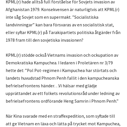
KPML(r) hade alltså full förståelse för Sovjets invasion av
Afghanistan 1979. Konsekvensen är naturligtvis att KPML(r)
inte såg Sovjet som en supermakt. ”Socialistiska
landvinningar” kan bara försvaras av en socialistisk stat,
eller syftar KPML(r) på Tarakipartiets politiska åtgärder från
1978 fram till den sovjetiska invasionen?
KPML(r) stödde också Vietnams invasion och ockupation av
Demokratiska Kampuchea. I ledaren i Proletären nr 3/79
hette det: ”Pol Pot-regimen i Kampuchea har störtats och
landets huvudstad Phnom Penh fallit i den kampucheanska
befrielsefrontens händer…Vi hälsar med glädje
upprättandet av ett folkets revolutionsråd under ledning av
befrielsefrontens ordförande Heng Samrin i Phnom Penh.”
När Kina svarade med en straffexpedition, som syftade till
att ge Vietnam en läxa och lätta på trycket mot Kampuchea,