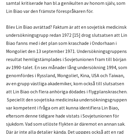
samtal kritiserade han bl.a genikulten av honom själv, som
Lin Biao var den främste förespråkaren för.
Blev Lin Biao avrättad? Faktum är att en sovjetisk medicinsk
undersökningsgrupp redan 1972 [15] drog slutsatsen att Lin
Biao fanns med i det plan som kraschade i Ondorhaan i
Mongoliet den 13 september 1971. Undersökningsgruppens
resultat hemligstämplades i Sovjetunionen fram till början
av 1990-talet. En sex månader lång undersökning 1994, som
genomfördes i Ryssland, Mongoliet, Kina, USA och Taiwan,
av en grupp västliga akademiker, kom också till slutsatsen
att Lin Biao och flera anhöriga dödades i flygplanskraschen.
Speciellt den sovjetiska medicinska undersökningsgruppen
var kompetent i fråga om att kunna identifiera Lin Biao,
eftersom denne tidigare hade vistats i Sovjetunionen för
sjukdom. Vad som utlöste flykten är däremot en annan sak.
Där är inte alla detaljer kända. Det uppges också att en rad