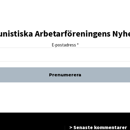
istiska Arbetarföreningens Nyh
E-postadress
*
> Senaste kommentarer