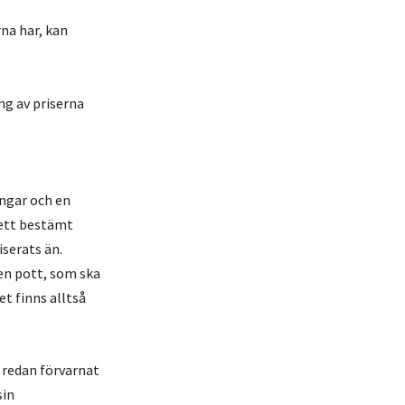
na har, kan
ng av priserna
ngar och en
 ett bestämt
iserats än.
 en pott, som ska
t finns alltså
 redan förvarnat
sin