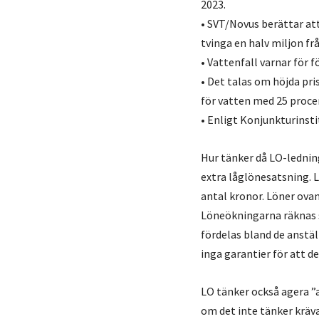
2023.
• SVT/Novus berättar at
tvinga en halv miljon fr
• Vattenfall varnar för 
• Det talas om höjda pr
för vatten med 25 proce
• Enligt Konjunkturinst
Hur tänker då LO-lednin
extra låglönesatsning. L
antal kronor. Löner ovan
Löneökningarna räknas se
fördelas bland de anstäl
inga garantier för att d
LO tänker också agera ”
om det inte tänker kräva