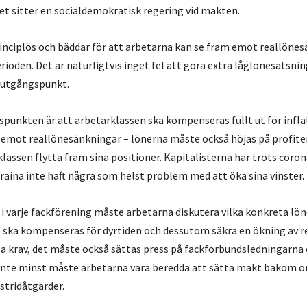
et sitter en socialdemokratisk regering vid makten.
inciplös och bäddar för att arbetarna kan se fram emot reallöne
oden. Det är naturligtvis inget fel att göra extra låglönesatsni
g utgångspunkt.
spunkten är att arbetarklassen ska kompenseras fullt ut för infl
a emot reallönesänkningar – lönerna måste också höjas på profit
klassen flytta fram sina positioner. Kapitalisterna har trots cor
raina inte haft några som helst problem med att öka sina vinster.
h i varje fackförening måste arbetarna diskutera vilka konkreta l
 ut ska kompenseras för dyrtiden och dessutom säkra en ökning av r
lla krav, det måste också sättas press på fackförbundsledningarna
inte minst måste arbetarna vara beredda att sätta makt bakom ord
stridåtgärder.