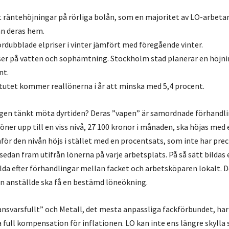
t räntehöjningar på rörliga bolån, som en majoritet av LO-arbetar
ån deras hem.
fördubblade elpriser i vinter jämfört med föregående vinter.
iser på vatten och sophämtning. Stockholm stad planerar en höjni
nt.
itutet kommer reallönerna i år att minska med 5,4 procent.
gen tänkt möta dyrtiden? Deras ”vapen” är samordnade förhandli
öner upp till en viss nivå, 27 100 kronor i månaden, ska höjas med
för den nivån höjs i stället med en procentsats, som inte har prec
dan fram utifrån lönerna på varje arbetsplats. På så sätt bildas
lda efter förhandlingar mellan facket och arbetsköparen lokalt. De
en anställde ska få en bestämd löneökning.
ansvarsfullt” och Metall, det mesta anpassliga fackförbundet, har
 full kompensation för inflationen. LO kan inte ens längre skylla 