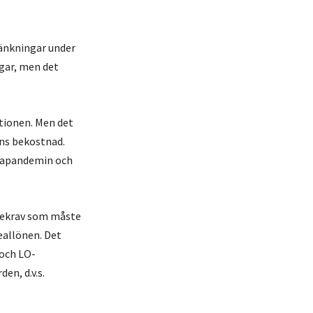
sänkningar under
ngar, men det
ationen. Men det
ens bekostnad.
onapandemin och
önekrav som måste
eallönen. Det
 och LO-
en, d.v.s.