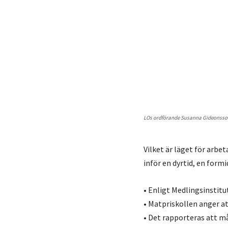
LOs ordförande Susanna Gideonsson.
Vilket är läget för arbe
inför en dyrtid, en form
• Enligt Medlingsinstitut
• Matpriskollen anger at
• Det rapporteras att må