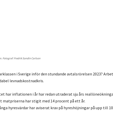
 Fotograf: Fredrik Sandin Carlson
tarklassen i Sverige inför den stundande avtalsrörelsen 2023? Arbe
idabel levnadskostnadkris.
et har inflationen i år har redan utraderat sju års reallöneökninga
t matpriserna har stigit med 14 procent på ett år.
nga hyresvärdar har aviserat krav på hyreshöjningar på upp till 1