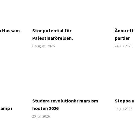
om Hussam
Stor potential för
Ännu ett 
Palestinarörelsen.
partier
6 augusti 2026
24 juli 2026
Studera revolutionär marxism
Stoppa ut
kamp i
hösten 2026
14 juli 2026
20 juli 2026