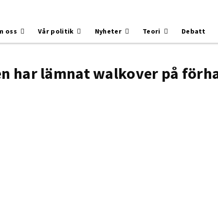
m oss
Vår politik
Nyheter
Teori
Debatt
en har lämnat walkover på förh