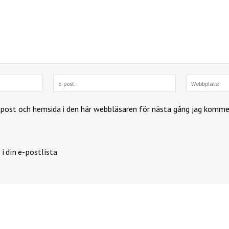
Namn:
E-
post:
-post och hemsida i den här webbläsaren för nästa gång jag komme
 i din e-postlista