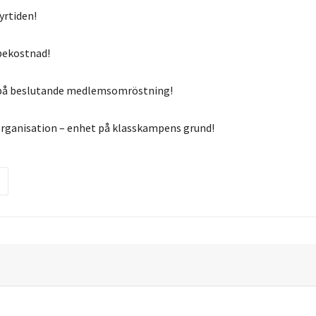
yrtiden!
bekostnad!
t på beslutande medlemsomröstning!
organisation – enhet på klasskampens grund!