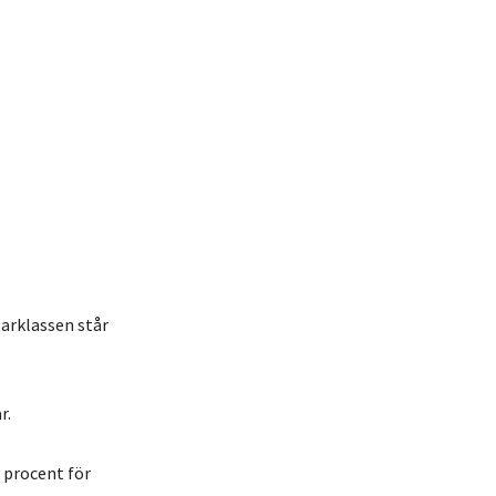
tarklassen står
r.
0 procent för