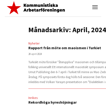
Månadsarkiv: April, 202
Nyheter
Rapport från möte om maoismen i Turkiet
28 april 2024
Turkiskt möte försöker "återuppliva" maoismen och tillämpa
folkkrig universellt Ett internationellt maoistiskt symposium
Umut Publishing den 6-7 april i Turkiet till minne av Mao Zed
årsdag. På symposiets första dag hölls två sessioner. Den för
inleddes med Volkan Yaraşırs presentation om "Dialektiken i d
Inrikes
Rekordhöga hyreshöjningar