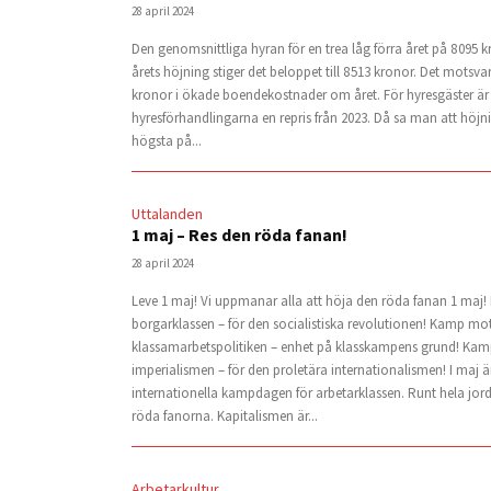
28 april 2024
Den genomsnittliga hyran för en trea låg förra året på 8 095 
årets höjning stiger det beloppet till 8 513 kronor. Det motsvar
kronor i ökade boendekostnader om året. För hyresgäster är
hyresförhandlingarna en repris från 2023. Då sa man att höjn
högsta på...
Uttalanden
1 maj – Res den röda fanan!
28 april 2024
Leve 1 maj! Vi uppmanar alla att höja den röda fanan 1 ma
borgarklassen – för den socialistiska revolutionen! Kamp mo
klassamarbetspolitiken – enhet på klasskampens grund! Ka
imperialismen – för den proletära internationalismen! I maj ä
internationella kampdagen för arbetarklassen. Runt hela jor
röda fanorna. Kapitalismen är...
Arbetarkultur