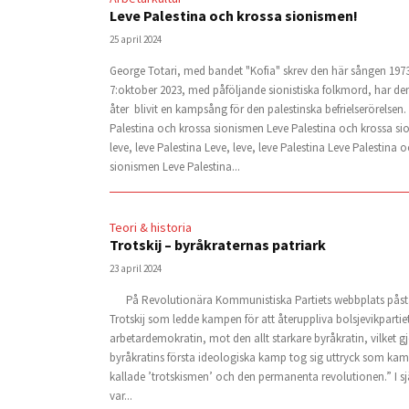
Leve Palestina och krossa sionismen!
25 april 2024
George Totari, med bandet "Kofia" skrev den här sången 1973
7:oktober 2023, med påföljande sionistiska folkmord, har de
åter blivit en kampsång för den palestinska befrielserörelsen
Palestina och krossa sionismen Leve Palestina och krossa si
leve, leve Palestina Leve, leve, leve Palestina Leve Palestina 
sionismen Leve Palestina...
Teori & historia
Trotskij – byråkraternas patriark
23 april 2024
På Revolutionära Kommunistiska Partiets webbplats påstås
Trotskij som ledde kampen för att återuppliva bolsjevikpartie
arbetardemokratin, mot den allt starkare byråkratin, vilket gj
byråkratins första ideologiska kamp tog sig uttryck som ka
kallade ’trotskismen’ och den permanenta revolutionen.” I sj
var...