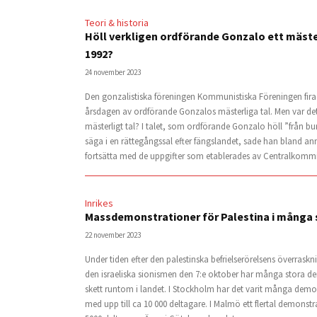
Teori & historia
Höll verkligen ordförande Gonzalo ett mäster
1992?
24 november 2023
Den gonzalistiska föreningen Kommunistiska Föreningen fira
årsdagen av ordförande Gonzalos mästerliga tal. Men var det 
mästerligt tal? I talet, som ordförande Gonzalo höll ”från bure
säga i en rättegångssal efter fängslandet, sade han bland an
fortsätta med de uppgifter som etablerades av Centralkommit
Inrikes
Massdemonstrationer för Palestina i många 
22 november 2023
Under tiden efter den palestinska befrielserörelsens överrask
den israeliska sionismen den 7:e oktober har många stora d
skett runtom i landet. I Stockholm har det varit många demo
med upp till ca 10 000 deltagare. I Malmö ett flertal demonst