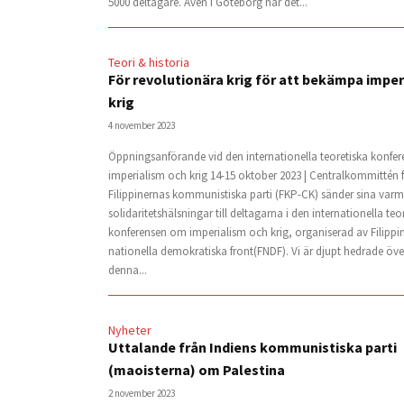
5000 deltagare. Även i Göteborg har det...
Teori & historia
För revolutionära krig för att bekämpa imper
krig
4 november 2023
Öppningsanförande vid den internationella teoretiska konfe
imperialism och krig 14-15 oktober 2023 | Centralkommittén 
Filippinernas kommunistiska parti (FKP-CK) sänder sina varm
solidaritetshälsningar till deltagarna i den internationella teo
konferensen om imperialism och krig, organiserad av Filippi
nationella demokratiska front(FNDF). Vi är djupt hedrade över
denna...
Nyheter
Uttalande från Indiens kommunistiska parti
(maoisterna) om Palestina
2 november 2023