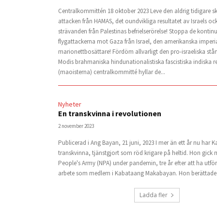
Centralkommittén 18 oktober 2023 Leve den aldrig tidigare 
attacken från HAMAS, det oundvikliga resultatet av Israels o
strävanden från Palestinas befrielserörelse! Stoppa de kontinu
flygattackerna mot Gaza från Israel, den amerikanska imperi
marionettbosättare! Fördöm allvarligt den pro-israeliska st
Modis brahmaniska hindunationalistiska fascistiska indiska re
(maoisterna) centralkommitté hyllar de...
Nyheter
En transkvinna i revolutionen
2 november 2023
Publicerad i Ang Bayan, 21 juni, 2023 I mer än ett år nu har K
transkvinna, tjänstgjort som röd krigare på heltid. Hon gick
People's Army (NPA) under pandemin, tre år efter att ha utför
arbete som medlem i Kabataang Makabayan. Hon berättade h
Ladda fler