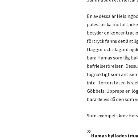
En av dessa är Helsing
palestinska motattacken 
betyder en koncentration
förtryck fanns det äntl
flaggor och slagord ägd
bara Hamas som låg bako
befrielserörelsen. Dessu
lögnaktigt som antisem
inte ”terrorstaten Isra
Göbbels. Upprepa en lögn
bara delvis då den som vi
Som exempel skrev Hels
”
Hamas hyllades i man