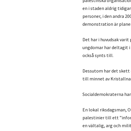
palestinska organisation
en i staden aldrig tidig
personer, i den andra 20
demonstration är planer
Det har i huvudsak varit
ungdomar har deltagit i
också synts till.
Dessutom har det skett 
till minnet av Kristalln
Socialdemokraterna har 
En lokal riksdagsman, O
palestinier till ett ”in
en vältalig, arg och mi