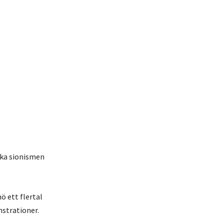
ska sionismen
ö ett flertal
strationer.