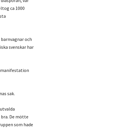
 diasporan, var
eltog ca 1000
sta
r, barnvagnar och
iska svenskar har
n manifestation
nas sak.
 utvalda
å bra. De mötte
gruppen som hade