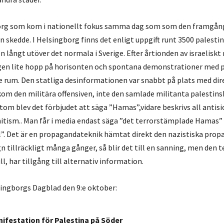
borg som kom i nationellt fokus samma dag som som den framgån
skedde. I Helsingborg finns det enligt uppgift runt 3500 palestini
 långt utöver det normala i Sverige. Efter årtionden av israelisk
igen lite hopp på horisonten och spontana demonstrationer med 
e rum.
Den statliga desinformationen var snabbt på plats med dire
m den militära offensiven, inte den samlade militanta palestins
tom blev det förbjudet att säga ”Hamas”,vidare beskrivs all antis
itism.. Man får i media endast säga ”det terrorstämplade Hamas
el”. Det är en propagandateknik hämtat direkt den nazistiska pro
 tillräckligt många gånger, så blir det till en sanning, men den 
ll, har tillgång till alternativ information.
ingborgs Dagblad den 9:e oktober:
ifestation för Palestina på Söder