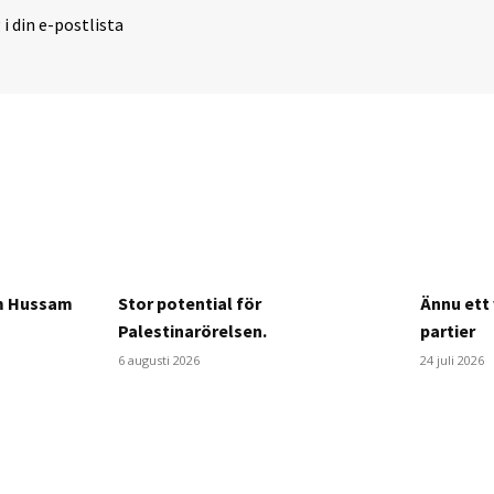
 i din e-postlista
om Hussam
Stor potential för
Ännu ett 
Palestinarörelsen.
partier
6 augusti 2026
24 juli 2026