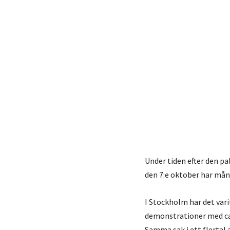
Under tiden efter den p
den 7:e oktober har mån
I Stockholm har det var
demonstrationer med ca 
Samma sak i ett flertal 