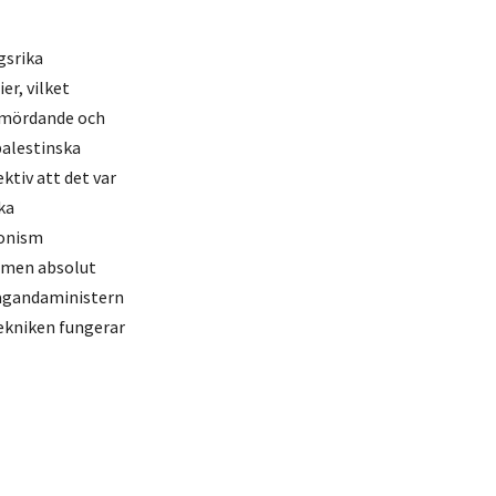
gsrika
er, vilket
t mördande och
palestinska
ktiv att det var
ka
ionism
” men absolut
pagandaministern
tekniken fungerar