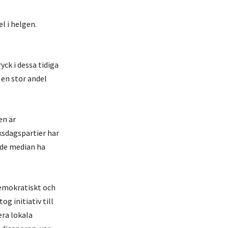
l i helgen.
yck i dessa tidiga
 en stor andel
en är
sdagspartier har
rade median ha
demokratiskt och
og initiativ till
era lokala