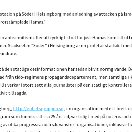
station på Söder i Helsingborg med anledning av attacken på Israe
errorstämplade Hamas.”
en antisemitism eller uttryckligt stöd för just Hamas kom till uttr
ner.
Stadsdelen ”Söder” i Helsingborg är en proletär stadsdel med
vandrare.
 på den statliga desinformationen har sedan blivit normgivande. D
d från tidö-regimens propagandadepartement, men samtliga rik
ttills verkar i stort sett alla journalister på den statligt kontrolle
ivit tillsagda.
gborg,
http://enhetsgruppen.se
, en organisation med ett brett 
ram som funnits till i ca 25 års tid, var tidigt med på noterna och t
 av olika progressiva och s.k. vänster- organisationer, inklusive fl