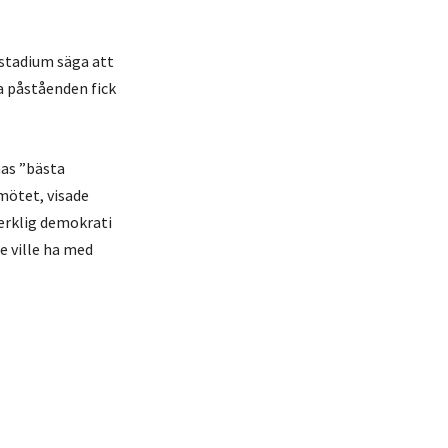
 stadium säga att
sa påståenden fick
nas ”bästa
mötet, visade
verklig demokrati
e ville ha med