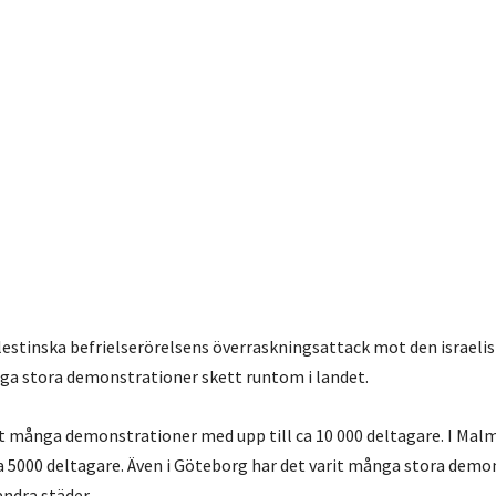
alestinska befrielserörelsens överraskningsattack mot den israeli
ga stora demonstrationer skett runtom i landet.
it många demonstrationer med upp till ca 10 000 deltagare. I Malm
5000 deltagare. Även i Göteborg har det varit många stora demon
andra städer.