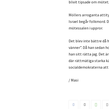
blivit tipsade om mötet
Möllers arroganta attit
Israel begår folkmord. D
mötessalen i uppror.
Det blev inte bättre då 
vänner”. Då han sedan h
han sitt rätta jag. Det 
där rättmätiga starka kä
socialdemokraterna att 
/ Masi