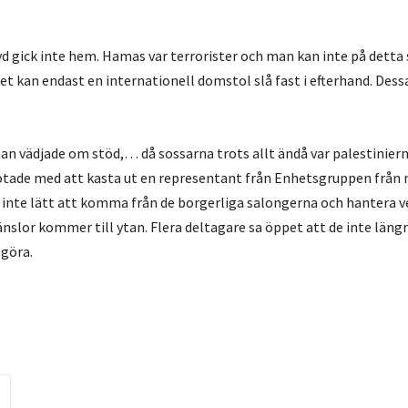
.
yd gick inte hem. Hamas var terrorister och man kan inte på detta
et kan endast en internationell domstol slå fast i efterhand. Des
han vädjade om stöd,… då sossarna trots allt ändå var palestinier
otade med att kasta ut en representant från Enhetsgruppen från 
är inte lätt att komma från de borgerliga salongerna och hantera 
nslor kommer till ytan. Flera deltagare sa öppet att de inte längr
göra.