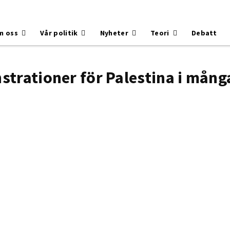
m oss
Vår politik
Nyheter
Teori
Debatt
trationer för Palestina i mång