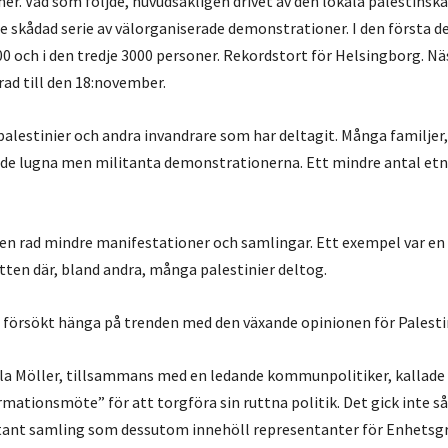
er. Vad som följde, huvudsakligen drivet av den lokala palestinska
are skådad serie av välorganiserade demonstrationer. I den första d
00 och i den tredje 3000 personer. Rekordstort för Helsingborg. Nä
ad till den 18:november.
 palestinier och andra invandrare som har deltagit. Många familje
 de lugna men militanta demonstrationerna. Ett mindre antal etn
en rad mindre manifestationer och samlingar. Ett exempel var e
atten där, bland andra, många palestinier deltog.
försökt hänga på trenden med den växande opinionen för Palesti
la Möller, tillsammans med en ledande kommunpolitiker, kallade
formationsmöte” för att torgföra sin ruttna politik. Det gick inte s
litant samling som dessutom innehöll representanter för Enhets