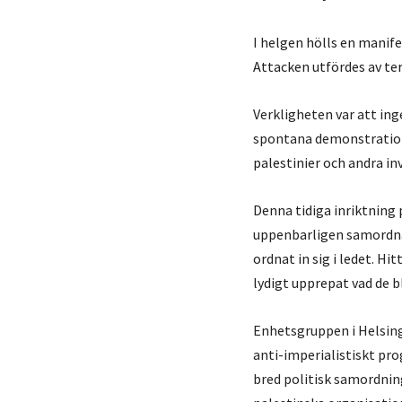
I helgen hölls en manife
Attacken utfördes av t
Verkligheten var att ing
spontana demonstratio
palestinier och andra in
Denna tidiga inriktning
uppenbarligen samordna
ordnat in sig i ledet. Hi
lydigt upprepat vad de bl
Enhetsgruppen i Helsin
anti-imperialistiskt prog
bred politisk samordning