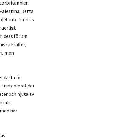
Storbritannien
 Palestina. Detta
 det inte funnits
nuerligt
n dess för sin
iska krafter,
ri, men
 endast när
 är etablerat där
eter och njuta av
h inte
ismen har
 av