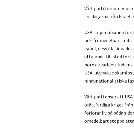
Vårt parti fördömer och
tre dagarna från Israel
USA-imperialismen fördö
också omedelbart militär
Israel, dess illasinnade
uttalande till stöd för 
hörn av världen. Indiens
USA, uttryckte skamlöst
hindunationalistiska fasc
Vårt parti anser att USA
orättfärdiga kriget från
förlorar liv på båda sido
omedelbart stoppa attac