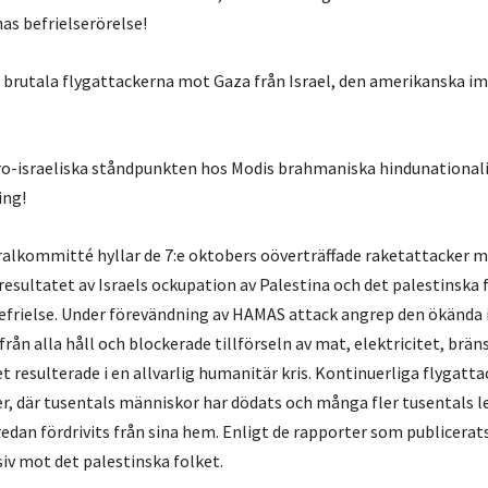
as befrielserörelse!
 brutala flygattackerna mot Gaza från Israel, den amerikanska i
ro-israeliska ståndpunkten hos Modis brahmaniska hindunationali
ing!
ralkommitté hyllar de 7:e oktobers oöverträffade raketattacker mo
esultatet av Israels ockupation av Palestina och det palestinska 
befrielse. Under förevändning av HAMAS attack angrep den ökända 
ån alla håll och blockerade tillförseln av mat, elektricitet, bräns
t resulterade i en allvarlig humanitär kris. Kontinuerliga flygatt
r, där tusentals människor har dödats och många fler tusentals l
dan fördrivits från sina hem. Enligt de rapporter som publicerats
siv mot det palestinska folket.