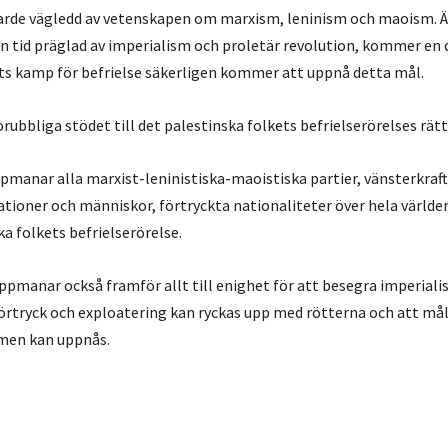
arde vägledd av vetenskapen om marxism, leninism och maoism. Ä
i en tid präglad av imperialism och proletär revolution, kommer e
ets kamp för befrielse säkerligen kommer att uppnå detta mål.
orubbliga stödet till det palestinska folkets befrielserörelses rätt
manar alla marxist-leninistiska-maoistiska partier, vänsterkraf
tioner och människor, förtryckta nationaliteter över hela världen 
ka folkets befrielserörelse.
pmanar också framför allt till enighet för att besegra imperiali
t förtryck och exploatering kan ryckas upp med rötterna och att må
en kan uppnås.