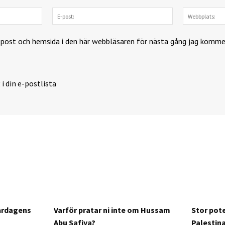
Namn:
E-
post:
-post och hemsida i den här webbläsaren för nästa gång jag komme
 i din e-postlista
årdagens
Varför pratar ni inte om Hussam
Stor pote
Abu Safiya?
Palestin