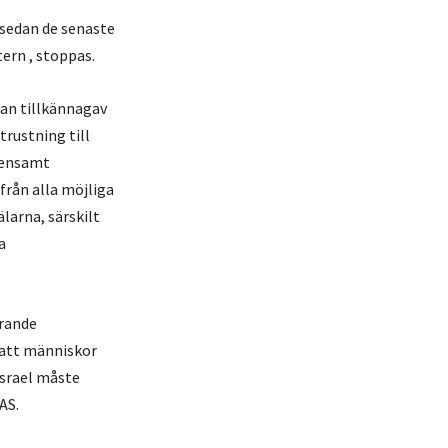
 sedan de senaste
ern , stoppas.
an tillkännagav
trustning till
emensamt
från alla möjliga
larna, särskilt
a
arande
i att människor
 Israel måste
AS.