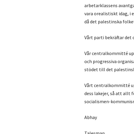
arbetarklassens avantg
vara orealistiskt idag, 
då det palestinska folk
Vårt parti bekräftar det 
Vår centralkommitté upp
och progressiva organisa
stödet till det palestins
Vårt centralkommitté up
dess lakejer, så att all
socialismen-kommunism
Abhay
Talesman