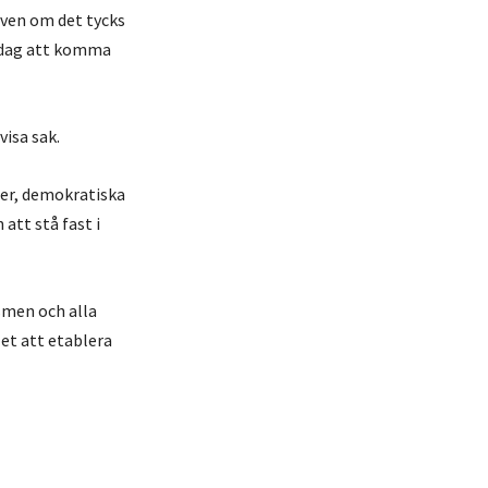
ven om det tycks
n dag att komma
visa sak.
ter, demokratiska
att stå fast i
smen och alla
let att etablera