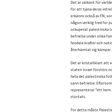
Det är välkänt för värld
för att tjäna deras intr
erkänns också av FN, som
någon verklig fred för p
ockuperat palestinska te
befrielse under olika fan
feodala krafter och nat
återhämtat sig kämpar 
Det är kristallklart att
staten Israel förstörs o
hela det palestinska fol
sann befrielse. Eftersom
representerar ”ett hem 
störtats.
För detta måste Palesti