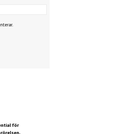
Webbplats:
nterar.
ntial för
arörelsen.