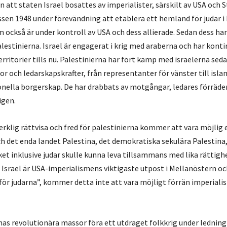
en att staten Israel bosattes av imperialister, särskilt av USA och 
essen 1948 under förevändning att etablera ett hemland för judar i
 också är under kontroll av USA och dess allierade. Sedan dess har
alestinierna. Israel är engagerat i krig med araberna och har konti
rritorier tills nu. Palestinierna har fört kamp med israelerna seda
or och ledarskapskrafter, från representanter för vänster till islam
ionella borgerskap. De har drabbats av motgångar, ledares förräde
igen.
 verklig rättvisa och fred för palestinierna kommer att vara möjlig
ch det enda landet Palestina, det demokratiska sekulära Palestina,
ket inklusive judar skulle kunna leva tillsammans med lika rättigh
 Israel är USA-imperialismens viktigaste utpost i Mellanöstern oc
för judarna”, kommer detta inte att vara möjligt förrän imperial
nas revolutionära massor föra ett utdraget folkkrig under ledning