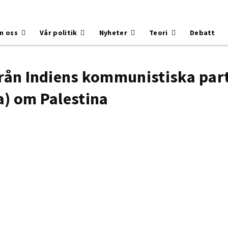
m oss
Vår politik
Nyheter
Teori
Debatt
rån Indiens kommunistiska part
a) om Palestina