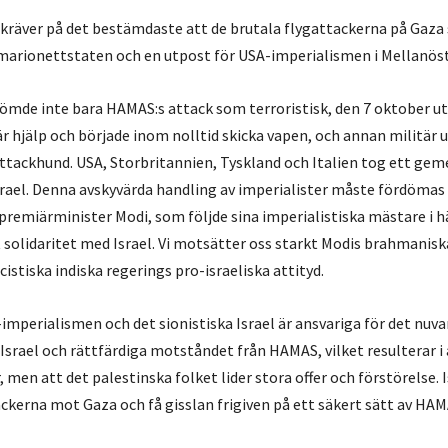
 kräver på det bestämdaste att de brutala flygattackerna på Gaza
, marionettstaten och en utpost för USA-imperialismen i Mellanöst
mde inte bara HAMAS:s attack som terroristisk, den 7 oktober ut
 hjälp och började inom nolltid skicka vapen, och annan militär u
 attackhund. USA, Storbritannien, Tyskland och Italien tog ett g
Israel. Denna avskyvärda handling av imperialister måste fördömas 
 premiärminister Modi, som följde sina imperialistiska mästare i hä
 solidaritet med Israel. Vi motsätter oss starkt Modis brahmanisk
istiska indiska regerings pro-israeliska attityd.
-imperialismen och det sionistiska Israel är ansvariga för det nuv
 Israel och rättfärdiga motståndet från HAMAS, vilket resulterar 
r, men att det palestinska folket lider stora offer och förstörelse.
kerna mot Gaza och få gisslan frigiven på ett säkert sätt av HAM