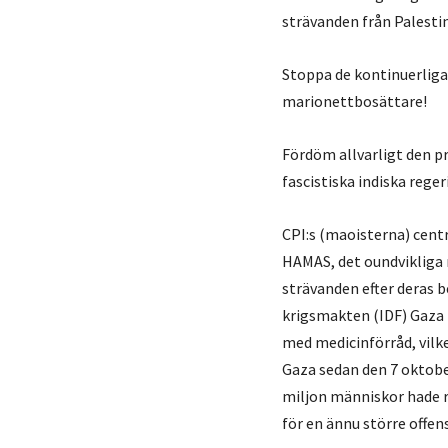
strävanden från Palestin
Stoppa de kontinuerliga
marionettbosättare!
Fördöm allvarligt den p
fascistiska indiska reger
CPI:s (maoisterna) cent
HAMAS, det oundvikliga r
strävanden efter deras 
krigsmakten (IDF) Gaza fr
med medicinförråd, vilke
Gaza sedan den 7 oktobe
miljon människor hade re
för en ännu större offen