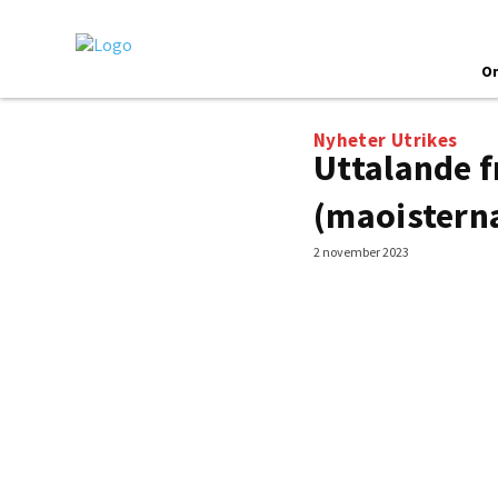
O
Nyheter
Utrikes
Uttalande f
(maoistern
2 november 2023