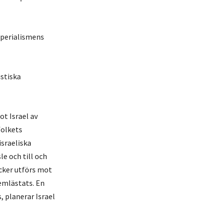
mperialismens
stiska
t Israel av
folkets
israeliska
le och till och
acker utförs mot
emlästats. En
, planerar Israel