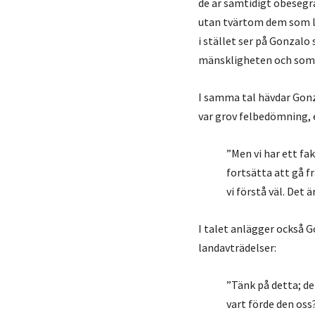
de är samtidigt obesegr
utan tvärtom dem som le
i stället ser på Gonzalo
mänskligheten och som m
I samma tal hävdar Gonz
var grov felbedömning, 
”Men vi har ett fa
fortsätta att gå f
vi förstå väl. Det 
I talet anlägger också G
landavträdelser:
”Tänk på detta; d
vart förde den oss