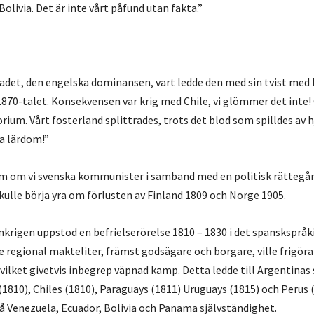
Bolivia. Det är inte vårt påfund utan fakta.”
adet, den engelska dominansen, vart ledde den med sin tvist med F
 1870-talet. Konsekvensen var krig med Chile, vi glömmer det inte
torium. Vårt fosterland splittrades, trots det blod som spilldes av 
ra lärdom!”
om om vi svenska kommunister i samband med en politisk rättegån
kulle börja yra om förlusten av Finland 1809 och Norge 1905.
nkrigen uppstod en befrielserörelse 1810 – 1830 i det spanskspråk
e regional makteliter, främst godsägare och borgare, ville frigöra 
vilket givetvis inbegrep väpnad kamp. Detta ledde till Argentinas
1810), Chiles (1810), Paraguays (1811) Uruguays (1815) och Perus 
å Venezuela, Ecuador, Bolivia och Panama självständighet.