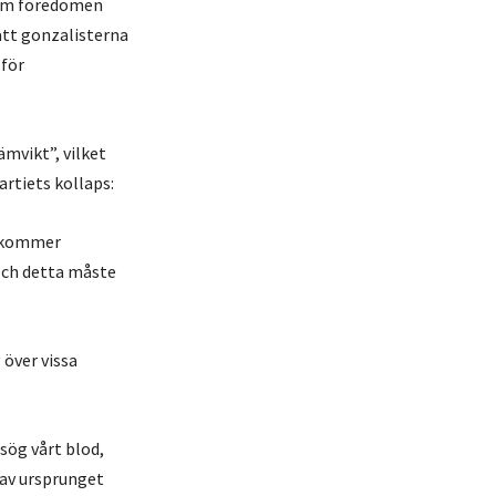
 som föredömen
att gonzalisterna
 för
mvikt”, vilket
rtiets kollaps:
h kommer
 Och detta måste
 över vissa
sög vårt blod,
rav ursprunget