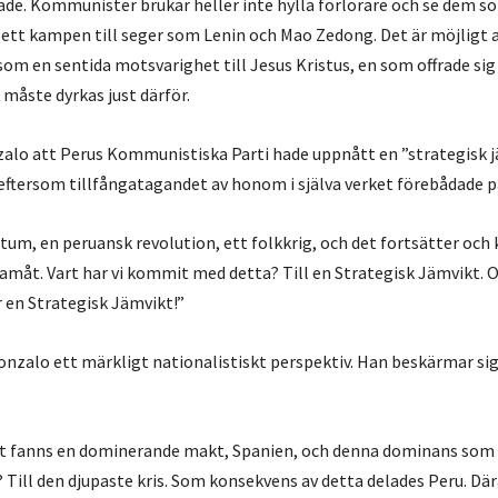
ade. Kommunister brukar heller inte hylla förlorare och se dem
tt kampen till seger som Lenin och Mao Zedong. Det är möjligt 
 som en sentida motsvarighet till Jesus Kristus, en som offrade sig
åste dyrkas just därför.
alo att Perus Kommunistiska Parti hade uppnått en ”strategisk jä
eftersom tillfångatagandet av honom i själva verket förebådade pa
ktum, en peruansk revolution, ett folkkrig, och det fortsätter oc
ramåt. Vart har vi kommit med detta? Till en Strategisk Jämvikt.
är en Strategisk Jämvikt!”
onzalo ett märkligt nationalistiskt perspektiv. Han beskärmar sig
et fanns en dominerande makt, Spanien, och denna dominans som 
? Till den djupaste kris. Som konsekvens av detta delades Peru. Dä