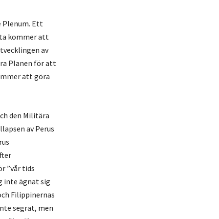
e Plenum. Ett
etta kommer att
Utvecklingen av
ra Planen för att
kommer att göra
ch den Militära
llapsen av Perus
rus
fter
 ”vår tids
g inte ägnat sig
ch Filippinernas
inte segrat, men