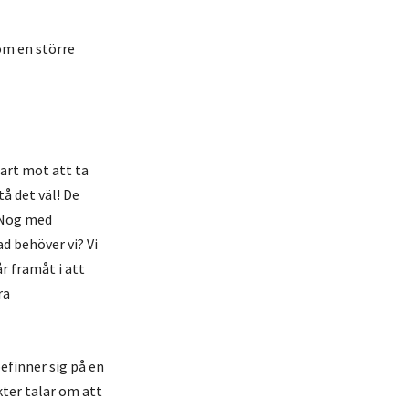
om en större
bart mot att ta
å det väl! De
! Nog med
d behöver vi? Vi
r framåt i att
ra
efinner sig på en
kter talar om att