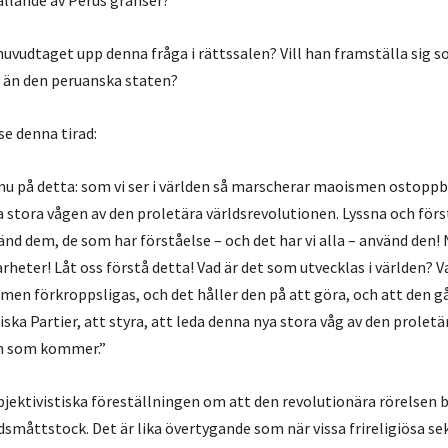
llande av Perus gränser?
uvudtaget upp denna fråga i rättssalen? Vill han framställa sig s
 än den peruanska staten?
 se denna tirad:
 nu på detta: som vi ser i världen så marscherar maoismen ostopp
a stora vågen av den proletära världsrevolutionen. Lyssna och först
nd dem, de som har förståelse – och det har vi alla – använd den
heter! Låt oss förstå detta! Vad är det som utvecklas i världen? Va
en förkroppsligas, och det håller den på att göra, och att den gå
ka Partier, att styra, att leda denna nya stora våg av den proletä
en som kommer.”
ektivistiska föreställningen om att den revolutionära rörelsen b
rldsmåttstock. Det är lika övertygande som när vissa frireligiösa se