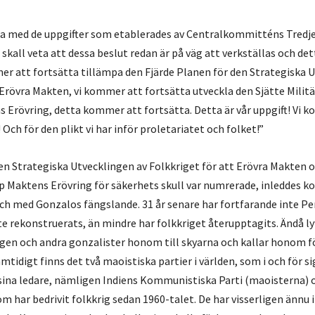
ta med de uppgifter som etablerades av Centralkommitténs Tredj
 skall veta att dessa beslut redan är på väg att verkställas och d
er att fortsätta tillämpa den Fjärde Planen för den Strategiska 
 Erövra Makten, vi kommer att fortsätta utveckla den Sjätte Militä
 Erövring, detta kommer att fortsätta. Detta är vår uppgift! Vi 
r! Och för den plikt vi har inför proletariatet och folket!”
en Strategiska Utvecklingen av Folkkriget för att Erövra Makten o
p Maktens Erövring för säkerhets skull var numrerade, inleddes ko
ch med Gonzalos fängslande. 31 år senare har fortfarande inte Pe
e rekonstruerats, än mindre har folkkriget återupptagits. Ändå ly
n och andra gonzalister honom till skyarna och kallar honom för
mtidigt finns det två maoistiska partier i världen, som i och för si
sina ledare, nämligen Indiens Kommunistiska Parti (maoisterna) o
 har bedrivit folkkrig sedan 1960-talet. De har visserligen ännu 