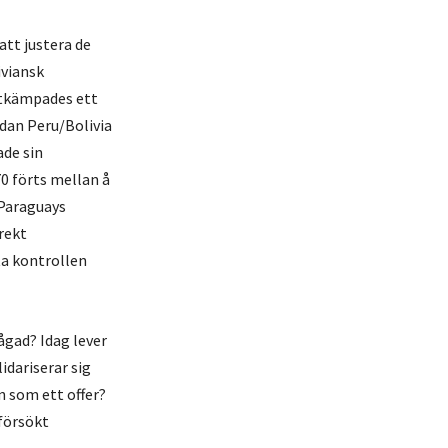
att justera de
iviansk
 utkämpades ett
idan Peru/Bolivia
ade sin
70 förts mellan å
 Paraguays
rekt
ta kontrollen
rågad? Idag lever
idariserar sig
 som ett offer?
försökt