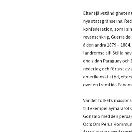
Efter självständigheten 
nya statsgränserna. Reda
konfederation, som i sin
revanschkrig,
Guerra del
å den andra 1879 – 1884.
landremsa till Stilla hav
ena sidan Paraguay och B
nederlag och förlust av
amerikanskt stöd, efter
över en framtida Panam
Var det folkets massor s
till exempel aymarafolket
Gonzalo med den peruans
Och: Om Perus Kommunist