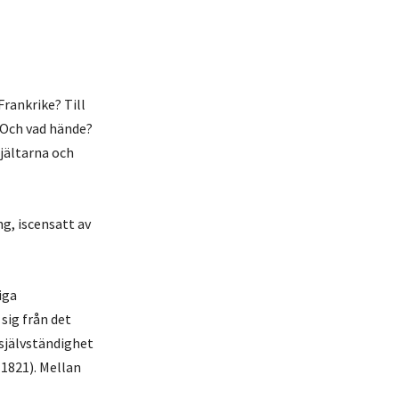
rankrike? Till
! Och vad hände?
hjältarna och
g, iscensatt av
iga
sig från det
 självständighet
(1821). Mellan