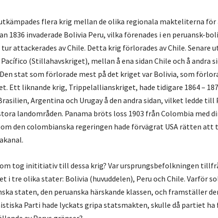
utkämpades flera krig mellan de olika regionala makteliterna för 
n 1836 invaderade Bolivia Peru, vilka förenades i en peruansk-bol
 tur attackerades av Chile. Detta krig förlorades av Chile. Senare
 Pacífico (Stillahavskriget), mellan å ena sidan Chile och å andra s
 Den stat som förlorade mest på det kriget var Bolivia, som förlor
et. Ett liknande krig, Trippelallianskriget, hade tidigare 1864 – 18
rasilien, Argentina och Urugay å den andra sidan, vilket ledde till
 stora landområden. Panama bröts loss 1903 från Colombia med di
som den colombianska regeringen hade förvägrat USA rätten att 
akanal.
om tog inititiativ till dessa krig? Var ursprungsbefolkningen tillf
 i tre olika stater: Bolivia (huvuddelen), Peru och Chile. Varför sol
ka staten, den peruanska härskande klassen, och framställer den
iska Parti hade lyckats gripa statsmakten, skulle då partiet ha 