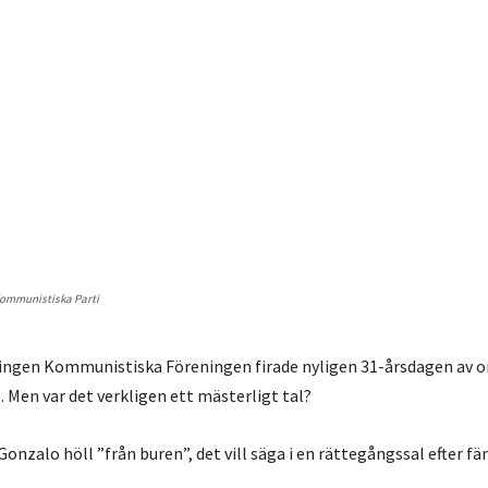
 Kommunistiska Parti
ningen Kommunistiska Föreningen firade nyligen 31-årsdagen av 
l
. Men var det verkligen ett mästerligt tal?
Gonzalo höll ”från buren”, det vill säga i en rättegångssal efter f