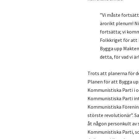
”Vi måste fortsät
ärorikt plenum! Ni
fortsätta; vi komm
Folkkriget för att
Bygga upp Maktens
detta, för vad vi ä
Trots att planerna för d
Planen för att Bygga up
Kommunistiska Parti i o
Kommunistiska Parti int
Kommunistiska Föreninge
störste revolutionär”. Sa
åt någon personkult av 
Kommunistiska Parti, som