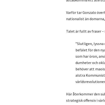
åstadkomma ett återstä
Varför tar Gonzalo överh
nationalist än domarna,
Talet är fullt av fraser –
”Slutligen, lyssna
befälet för den ny
som har öron, anvä
dumheter och oklar
behöver att maoism
alstra Kommunistis
världsrevolution
Här återkommer den subj
strategisk offensiv i vä