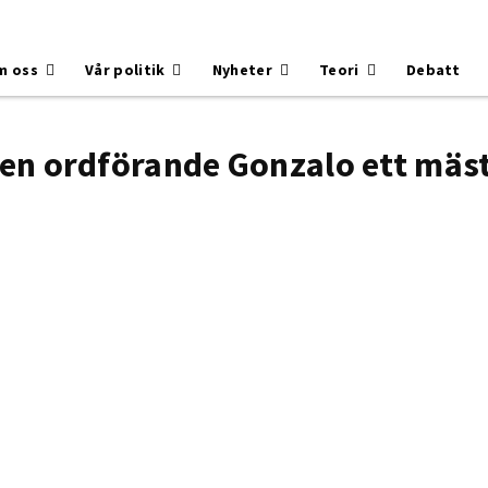
m oss
Vår politik
Nyheter
Teori
Debatt
gen ordförande Gonzalo ett mäst