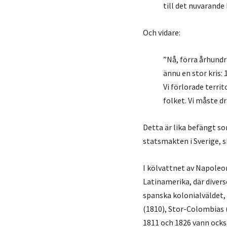
till det nuvarande 
Och vidare:
”Nå, förra århundr
ännu en stor kris:
Vi förlorade terri
folket. Vi måste d
Detta är lika befängt s
statsmakten i Sverige, s
I kölvattnet av Napoleo
Latinamerika, där divers
spanska kolonialväldet, 
(1810), Stor-Colombias (
1811 och 1826 vann ocks