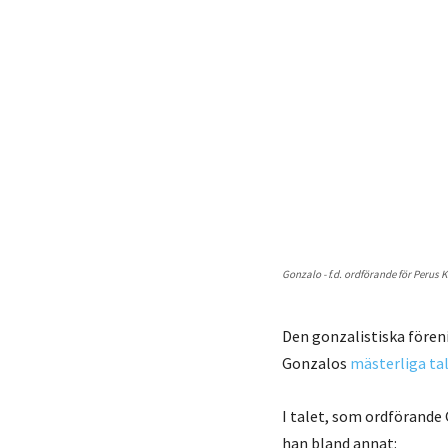
Gonzalo - f.d. ordförande för Perus
Den gonzalistiska före
Gonzalos
mästerliga ta
I talet, som ordförande 
han bland annat: