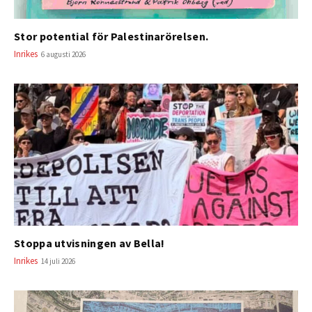
Stor potential för Palestinarörelsen.
Inrikes
6 augusti 2026
Stoppa utvisningen av Bella!
Inrikes
14 juli 2026