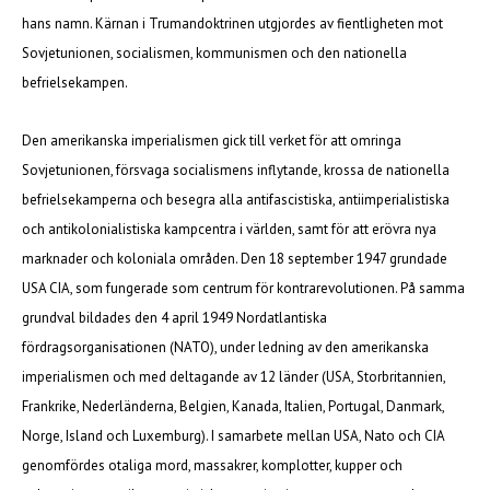
hans namn. Kärnan i Trumandoktrinen utgjordes av fientligheten mot
Sovjetunionen, socialismen, kommunismen och den nationella
befrielsekampen.
Den amerikanska imperialismen gick till verket för att omringa
Sovjetunionen, försvaga socialismens inflytande, krossa de nationella
befrielsekamperna och besegra alla antifascistiska, antiimperialistiska
och antikolonialistiska kampcentra i världen, samt för att erövra nya
marknader och koloniala områden. Den 18 september 1947 grundade
USA CIA, som fungerade som centrum för kontrarevolutionen. På samma
grundval bildades den 4 april 1949 Nordatlantiska
fördragsorganisationen (NATO), under ledning av den amerikanska
imperialismen och med deltagande av 12 länder (USA, Storbritannien,
Frankrike, Nederländerna, Belgien, Kanada, Italien, Portugal, Danmark,
Norge, Island och Luxemburg). I samarbete mellan USA, Nato och CIA
genomfördes otaliga mord, massakrer, komplotter, kupper och