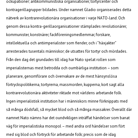
ockupationer; antikommunistiska organisationer, tortyrcenter och
kontragerillagrupper bildades. Under namnet Gladio organiserades detta
nätverk av kontrarevolutionära organisationer i varje NATO-land. Och
genom dessa kontra-gerillaorganisationer stämplades revolutionärer,
kommunister, konstnärer, fackföreningsmedlemmar, forskare,
intellektuella och antiimperialister som fiender, och i ”häxjakter”
arresterades tusentals människor; de utsattes för tortyr och mördades.
Från den dag det grundades till idag har Nato spelat rollen som
imperialisternas mest betrodda och oumbärliga institution – som
planerare, genomförare och övervakare av de mest hänsynslösa
förtryckspolitikerna, tortyrerna, massmorden, kupperna, kort sagt alla
kontrarevolutionära aktiviteter riktade mot världens arbetande folk.
Ingen imperialistisk institution har i människors minne förknippats med
så många dödsfall, så mycket blod och så många massakrer. Överallt där
namnet Nato nämns har det oundvikligen inträffat händelser som banat
väg för imperialistiska monopol – med andra ord händelser som fört
med sig blod och förtryck för arbetande folk; precis som de idag