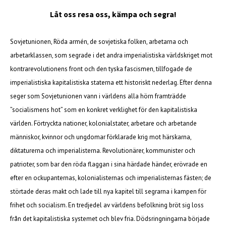
Låt oss resa oss, kämpa och segra!
Sovjetunionen, Röda armén, de sovjetiska folken, arbetarna och
arbetarklassen, som segrade i det andra imperialistiska världskriget mot
kontrarevolutionens front och den tyska fascismen, tillfogade de
imperialistiska kapitalistiska staterna ett historiskt nederlag. Efter denna
seger som Sovjetunionen vann i världens alla hörn framträdde
”socialismens hot” som en konkret verklighet för den kapitalistiska
världen. Förtryckta nationer, kolonialstater, arbetare och arbetande
människor, kvinnor och ungdomar förklarade krig mot härskarna,
diktaturerna och imperialisterna. Revolutionärer, kommunister och
patrioter, som bar den röda flaggan i sina härdade händer, erövrade en
efter en ockupanternas, kolonialisternas och imperialisternas fästen; de
störtade deras makt och lade till nya kapitel till segrarna i kampen för
frihet och socialism. En tredjedel av världens befolkning bröt sig loss
från det kapitalistiska systemet och blev fria. Dödsringningarna började