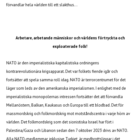
förvandlar hela världen till ett slakthus…
Arbetare, arbetande människor och världens förtryckta och
exploaterade folk!
NATO är den imperialistiska kapitalistiska ordningens
kontrarevolutionära krigsapparat. Det var folkets fiende igår och
fortsätter att spela samma roll idag. NATO är terrorcentrumet för det
läger som leds av den amerikanska imperialismen. I enlighet med de
imperialistiska monopolernas intressen fortsätter det att förvandla
Mellanöstern, Balkan, Kaukasus och Europa till ett blodbad. Det för
massmordskrig och folkmordskrig mot motståndscentra i varje hörn av
världen. Det folkmordskrig som det sionistiska Israel har fört i
Palestina/Gaza och Libanon sedan den 7 oktober 2023 drivs av NATO.
Alla NATO-medlemmar, inklusive Turkiet, är medbrottslingar i det