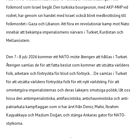
folkmord som Israel begår. Den turkiska bourgeoisin, med AKP-MHP vid
rodret, har genom sin handel med Israel också blivit medbrottsling till
folkmordet i Gaza och Libanon. Att föra en revolutionär kamp mot Nato
innebär att bekämpa imperialismens närvaro i Turkiet, Kurdistan och
Mellanöstern.
Den 7–8 juli 2026 kommer ett NATO-möte återigen att hållas i Turkiet.
Återigen samlas de för att fatta beslut som kommer att utsätta världens
folk, arbetare och förtryckta för blod och förtryck… De samlas i Turkiet
för att utsätta världens förtryckta folk för ett nytt världskrig. För att
omintetgöra imperialisternas och deras lakejers smutsiga politik; låt oss
hissa den antiimperialistiska, antifascistiska, antichauvinistiska och anti-
patriarkala kampflaggan som vi har ärvt från Deniz, Mahir, İbrahim
Kaypakkaya och Mazlum Doğan, och stänga Ankaras gator för NATO-
styrkorna.