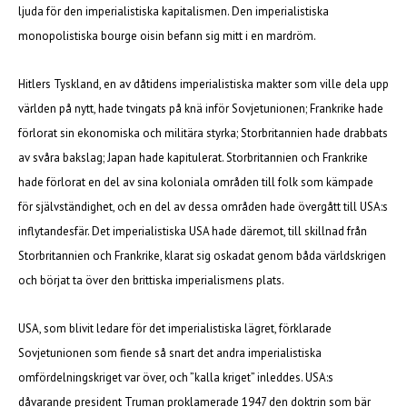
ljuda för den imperialistiska kapitalismen. Den imperialistiska
monopolistiska bourge oisin befann sig mitt i en mardröm.
Hitlers Tyskland, en av dåtidens imperialistiska makter som ville dela upp
världen på nytt, hade tvingats på knä inför Sovjetunionen; Frankrike hade
förlorat sin ekonomiska och militära styrka; Storbritannien hade drabbats
av svåra bakslag; Japan hade kapitulerat. Storbritannien och Frankrike
hade förlorat en del av sina koloniala områden till folk som kämpade
för självständighet, och en del av dessa områden hade övergått till USA:s
inflytandesfär. Det imperialistiska USA hade däremot, till skillnad från
Storbritannien och Frankrike, klarat sig oskadat genom båda världskrigen
och börjat ta över den brittiska imperialismens plats.
USA, som blivit ledare för det imperialistiska lägret, förklarade
Sovjetunionen som fiende så snart det andra imperialistiska
omfördelningskriget var över, och ”kalla kriget” inleddes. USA:s
dåvarande president Truman proklamerade 1947 den doktrin som bär