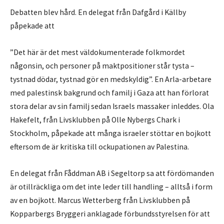
Debatten blev hård. En delegat från Dafgård i Källby
påpekade att
”Det här är det mest väldokumenterade folkmordet
någonsin, och personer på maktpositioner står tysta –
tystnad dödar, tystnad gör en medskyldig”. En Arla-arbetare
med palestinsk bakgrund och familj i Gaza att han förlorat
stora delar av sin familj sedan Israels massaker inleddes. Ola
Hakefelt, från Livsklubben på Olle Nybergs Chark i
Stockholm, påpekade att många israeler stöttar en bojkott
eftersom de är kritiska till ockupationen av Palestina.
En delegat från Fåddman AB i Segeltorp sa att fördömanden
är otillräckliga om det inte leder till handling – alltså i form
av en bojkott. Marcus Wetterberg från Livsklubben på
Kopparbergs Bryggeri anklagade förbundsstyrelsen för att