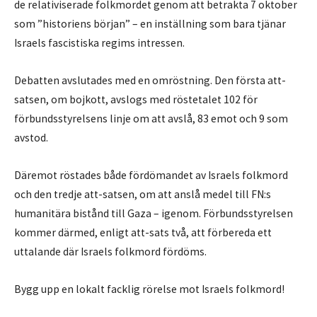
de relativiserade folkmordet genom att betrakta 7 oktober
som ”historiens början” – en inställning som bara tjänar
Israels fascistiska regims intressen.
Debatten avslutades med en omröstning. Den första att-
satsen, om bojkott, avslogs med röstetalet 102 för
förbundsstyrelsens linje om att avslå, 83 emot och 9 som
avstod.
Däremot röstades både fördömandet av Israels folkmord
och den tredje att-satsen, om att anslå medel till FN:s
humanitära bistånd till Gaza – igenom. Förbundsstyrelsen
kommer därmed, enligt att-sats två, att förbereda ett
uttalande där Israels folkmord fördöms.
Bygg upp en lokalt facklig rörelse mot Israels folkmord!