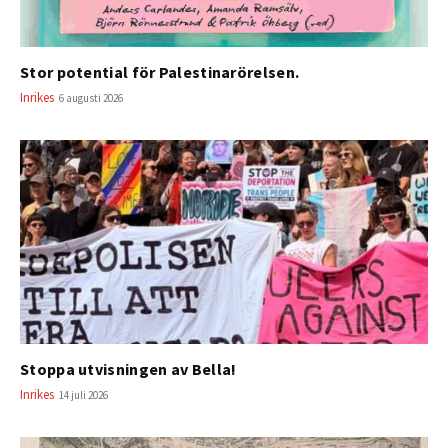
Stor potential för Palestinarörelsen.
Inrikes
6 augusti 2026
Stoppa utvisningen av Bella!
Inrikes
14 juli 2026