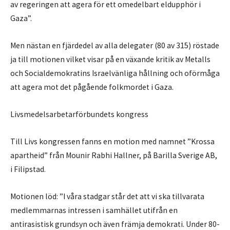
av regeringen att agera för ett omedelbart eldupphör i
Gaza”.
Men nästan en fjärdedel av alla delegater (80 av 315) röstade
ja till motionen vilket visar på en växande kritik av Metalls
och Socialdemokratins Israelvänliga hållning och oförmåga
att agera mot det pågående folkmordet i Gaza.
Livsmedelsarbetarförbundets kongress
Till Livs kongressen fanns en motion med namnet ”Krossa
apartheid” från Mounir Rabhi Hallner, på Barilla Sverige AB,
i Filipstad.
Motionen löd: ”I våra stadgar står det att vi ska tillvarata
medlemmarnas intressen i samhället utifrån en
antirasistisk grundsyn och även främja demokrati. Under 80-