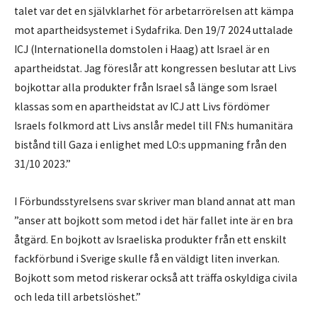
talet var det en självklarhet för arbetarrörelsen att kämpa
mot apartheidsystemet i Sydafrika. Den 19/7 2024 uttalade
ICJ (Internationella domstolen i Haag) att Israel är en
apartheidstat. Jag föreslår att kongressen beslutar att Livs
bojkottar alla produkter från Israel så länge som Israel
klassas som en apartheidstat av ICJ att Livs fördömer
Israels folkmord att Livs anslår medel till FN:s humanitära
bistånd till Gaza i enlighet med LO:s uppmaning från den
31/10 2023.”
I Förbundsstyrelsens svar skriver man bland annat att man
”anser att bojkott som metod i det här fallet inte är en bra
åtgärd. En bojkott av Israeliska produkter från ett enskilt
fackförbund i Sverige skulle få en väldigt liten inverkan.
Bojkott som metod riskerar också att träffa oskyldiga civila
och leda till arbetslöshet.”