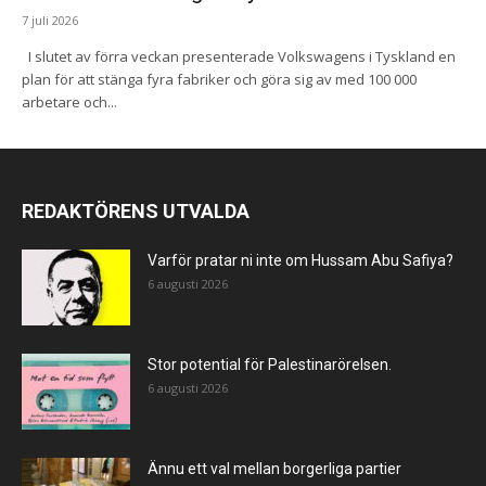
7 juli 2026
I slutet av förra veckan presenterade Volkswagens i Tyskland en
plan för att stänga fyra fabriker och göra sig av med 100 000
arbetare och...
REDAKTÖRENS UTVALDA
Varför pratar ni inte om Hussam Abu Safiya?
6 augusti 2026
Stor potential för Palestinarörelsen.
6 augusti 2026
Ännu ett val mellan borgerliga partier