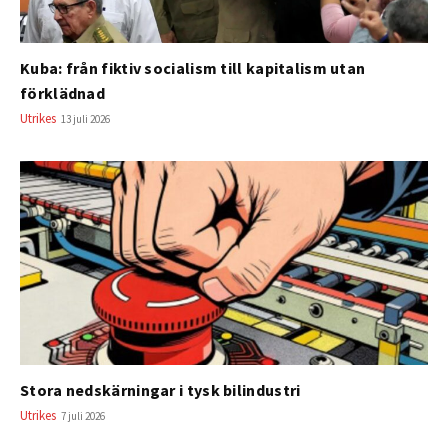
Kuba: från fiktiv socialism till kapitalism utan
förklädnad
Utrikes
13 juli 2026
Stora nedskärningar i tysk bilindustri
Utrikes
7 juli 2026