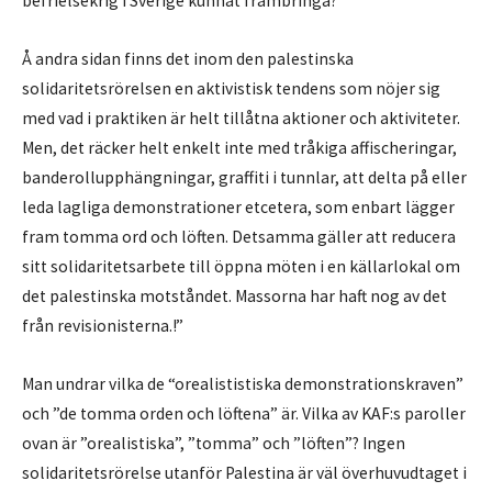
befrielsekrig i Sverige kunnat frambringa?
Å andra sidan finns det inom den palestinska
solidaritetsrörelsen en aktivistisk tendens som nöjer sig
med vad i praktiken är helt tillåtna aktioner och aktiviteter.
Men, det räcker helt enkelt inte med tråkiga affischeringar,
banderollupphängningar, graffiti i tunnlar, att delta på eller
leda lagliga demonstrationer etcetera, som enbart lägger
fram tomma ord och löften. Detsamma gäller att reducera
sitt solidaritetsarbete till öppna möten i en källarlokal om
det palestinska motståndet. Massorna har haft nog av det
från revisionisterna.!”
Man undrar vilka de “orealististiska demonstrationskraven”
och ”de tomma orden och löftena” är. Vilka av KAF:s paroller
ovan är ”orealistiska”, ”tomma” och ”löften”? Ingen
solidaritetsrörelse utanför Palestina är väl överhuvudtaget i