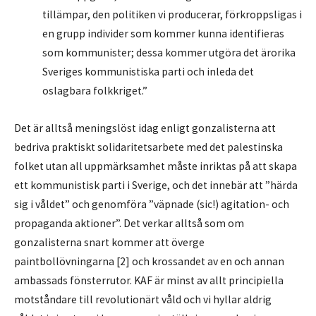
tillämpar, den politiken vi producerar, förkroppsligas i
en grupp individer som kommer kunna identifieras
som kommunister; dessa kommer utgöra det ärorika
Sveriges kommunistiska parti och inleda det
oslagbara folkkriget.”
Det är alltså meningslöst idag enligt gonzalisterna att
bedriva praktiskt solidaritetsarbete med det palestinska
folket utan all uppmärksamhet måste inriktas på att skapa
ett kommunistisk parti i Sverige, och det innebär att ”härda
sig i våldet” och genomföra ”väpnade (sic!) agitation- och
propaganda aktioner”. Det verkar alltså som om
gonzalisterna snart kommer att överge
paintbollövningarna [2] och krossandet av en och annan
ambassads fönsterrutor. KAF är minst av allt principiella
motståndare till revolutionärt våld och vi hyllar aldrig