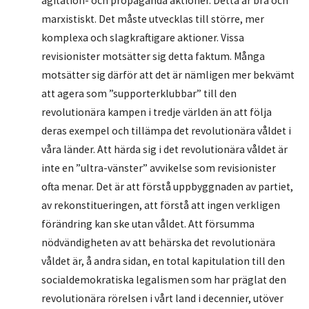
agitation- och propaganda aktioner. Detta är bra och
marxistiskt. Det måste utvecklas till större, mer
komplexa och slagkraftigare aktioner. Vissa
revisionister motsätter sig detta faktum. Många
motsätter sig därför att det är nämligen mer bekvämt
att agera som ”supporterklubbar” till den
revolutionära kampen i tredje världen än att följa
deras exempel och tillämpa det revolutionära våldet i
våra länder. Att härda sig i det revolutionära våldet är
inte en ”ultra-vänster” avvikelse som revisionister
ofta menar. Det är att förstå uppbyggnaden av partiet,
av rekonstitueringen, att förstå att ingen verkligen
förändring kan ske utan våldet. Att försumma
nödvändigheten av att behärska det revolutionära
våldet är, å andra sidan, en total kapitulation till den
socialdemokratiska legalismen som har präglat den
revolutionära rörelsen i vårt land i decennier, utöver