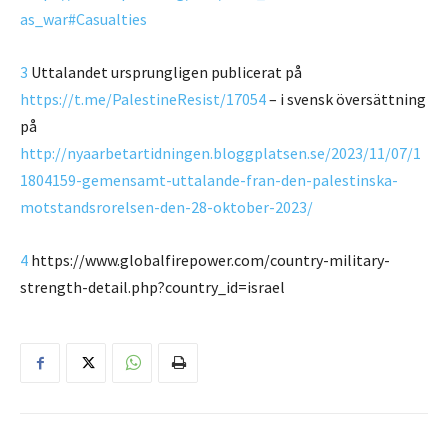
as_war#Casualties
3
Uttalandet ursprungligen publicerat på
https://t.me/PalestineResist/17054
– i svensk översättning
på
http://nyaarbetartidningen.bloggplatsen.se/2023/11/07/1
1804159-gemensamt-uttalande-fran-den-palestinska-
motstandsrorelsen-den-28-oktober-2023/
4
https://www.globalfirepower.com/country-military-
strength-detail.php?country_id=israel