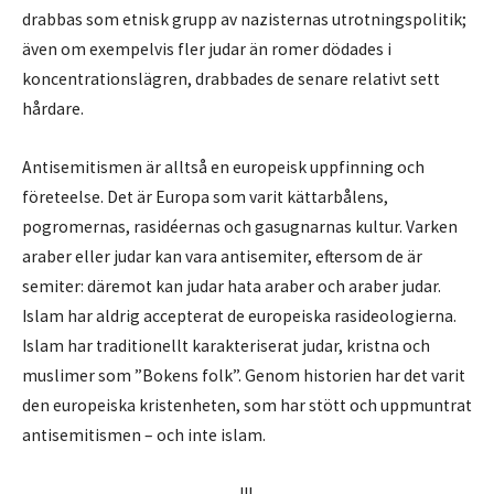
drabbas som etnisk grupp av nazisternas utrotningspolitik;
även om exempelvis fler judar än romer dödades i
koncentrationslägren, drabbades de senare relativt sett
hårdare.
Antisemitismen är alltså en europeisk uppfinning och
företeelse. Det är Europa som varit kättarbålens,
pogromernas, rasidéernas och gasugnarnas kultur. Varken
araber eller judar kan vara antisemiter, eftersom de är
semiter: däremot kan judar hata araber och araber judar.
Islam har aldrig accepterat de europeiska rasideologierna.
Islam har traditionellt karakteriserat judar, kristna och
muslimer som ”Bokens folk”. Genom historien har det varit
den europeiska kristenheten, som har stött och uppmuntrat
antisemitismen – och inte islam.
III.