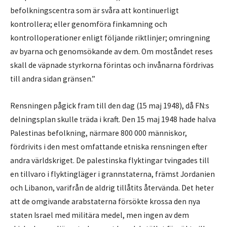
befolkningscentra som är svåra att kontinuerligt
kontrollera; eller genomföra finkamning och
kontrolloperationer enligt följande riktlinjer; omringning
av byarna och genomsökande av dem. Om moståndet reses
skall de väpnade styrkorna förintas och invånarna fördrivas
till andra sidan gränsen.”
Rensningen pågick fram till den dag (15 maj 1948), då FN:s
delningsplan skulle träda i kraft. Den 15 maj 1948 hade halva
Palestinas befolkning, närmare 800 000 människor,
fördrivits i den mest omfattande etniska rensningen efter
andra världskriget. De palestinska flyktingar tvingades till
en tillvaro i flyktingläger i grannstaterna, främst Jordanien
och Libanon, varifrån de aldrig tillåtits återvända. Det heter
att de omgivande arabstaterna försökte krossa den nya
staten Israel med militära medel, men ingen av dem