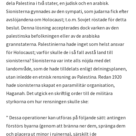
dela Palestina i två stater, en judisk och en arabisk.
Sionisterna gynnades av den sympati, som judarna fick efter
avslöjandena om Holocaust; t.o.m. Sovjet röstade för detta
beslut. Denna lösning accepterades dock varken av den
palestinska befolkningen eller av de arabiska
grannstaterna. Palestinierna hade inget som helst ansvar
för Holocaust; varför skulle de i så fall avstå land till
sionisterna? Sionisterna var inte alls nöjda med det
landområde, som de hade tilldelats enligt delningsplanen,
utan inledde en etnisk rensning av Palestina. Redan 1920
hade sionisterna skapat en paramilitär organisation,
Haganah. Det utgick en skriftlig order till de militära
styrkorna om hur rensningen skulle ske:
” Dessa operationer kan utföras på följande sätt: antingen
förstörs byarna (genom att bränna ner dem, spränga dem
och placera ut minor i ruinerna), särskilt i de