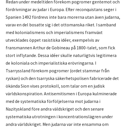
Redan under medeltiden förekom pogromer gentemot och
fördrivningar av judar i Europa. Efter reconquistans seger i
Spanien 1492 fördrevs inte bara morerna utan även judarna,
varav en del bosatte sig i det ottomanska riket. I samband
med kolonialismens och imperialismens framväxt
utvecklades öppet rasistiska idéer, exempelvis av
fransmannen Arthur de Gobineau på 1800-talet, som fick
stort inflytande. Dessa idéer skulle naturligtvis legitimera
de koloniala och imperialistiska erövringarna. I
Tsarryssland förekom pogromer (ordet stammar från
ryskan) och den tsarryska säkerhetspolisen fabricerade det
ökända Sion vises protokoll, som talar om en judisk
världskonspiration. Antisemitismen i Europa kulminerade
med de systematiska förföljelserna mot judarna i
Nazityskland före andra väldskriget och den senare
systematiska utrotningen i koncentrationslägren under
andra världskriget. Men judarna var inte ensamma om