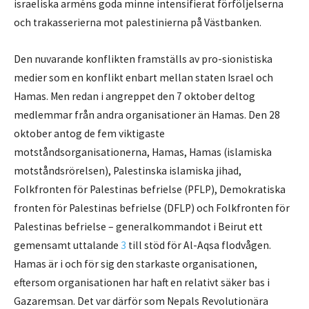
israeliska arméns goda minne intensifierat förföljelserna
och trakasserierna mot palestinierna på Västbanken.
Den nuvarande konflikten framställs av pro-sionistiska
medier som en konflikt enbart mellan staten Israel och
Hamas. Men redan i angreppet den 7 oktober deltog
medlemmar från andra organisationer än Hamas. Den 28
oktober antog de fem viktigaste
motståndsorganisationerna, Hamas, Hamas (islamiska
motståndsrörelsen), Palestinska islamiska jihad,
Folkfronten för Palestinas befrielse (PFLP), Demokratiska
fronten för Palestinas befrielse (DFLP) och Folkfronten för
Palestinas befrielse – generalkommandot i Beirut ett
gemensamt uttalande
3
till stöd för Al-Aqsa flodvågen.
Hamas är i och för sig den starkaste organisationen,
eftersom organisationen har haft en relativt säker bas i
Gazaremsan. Det var därför som Nepals Revolutionära