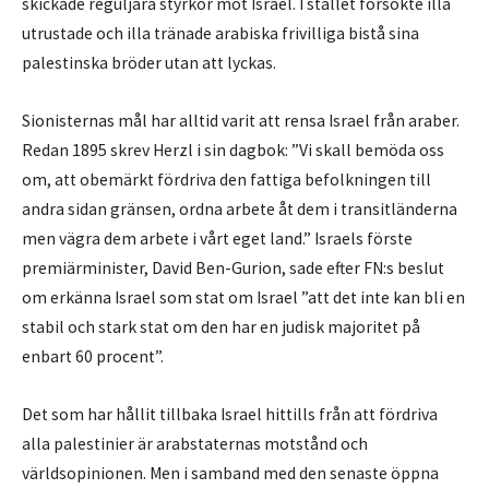
skickade reguljära styrkor mot Israel. I stället försökte illa
utrustade och illa tränade arabiska frivilliga bistå sina
palestinska bröder utan att lyckas.
Sionisternas mål har alltid varit att rensa Israel från araber.
Redan 1895 skrev Herzl i sin dagbok: ”Vi skall bemöda oss
om, att obemärkt fördriva den fattiga befolkningen till
andra sidan gränsen, ordna arbete åt dem i transitländerna
men vägra dem arbete i vårt eget land.” Israels förste
premiärminister, David Ben-Gurion, sade efter FN:s beslut
om erkänna Israel som stat om Israel ”att det inte kan bli en
stabil och stark stat om den har en judisk majoritet på
enbart 60 procent”.
Det som har hållit tillbaka Israel hittills från att fördriva
alla palestinier är arabstaternas motstånd och
världsopinionen. Men i samband med den senaste öppna