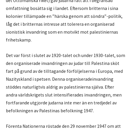
det Ottomanska riket) gav judarna rätt att i begränsad
omfattning bosätta sig i landet. Eftersom britterna i sina
kolonier tillämpade en ”härska genom att söndra”-politik,
låg det i britternas intresse att tolerera en organiserad
sionistisk invandring som en motvikt mot palestiniernas
frihetskamp.
Det var först i slutet av 1920-talet och under 1930-talet, som
den organiserade invandringen av judar till Palestina sköt
fart på grund av de tilltagande förföljelserna i Europa, med
Nazityskland i spetsen. Denna organiseradeinvandring
stöddes naturligtvis aldrig av palestinierna själva. Efter
andra världskrigets slut intensifierades invandringen, men
fortfarande utgjorde judarna inte mer än en tredjedel av
befolkningen av Palestinas befolkning 1947.
Förenta Nationerna röstade den 29 november 1947 om att