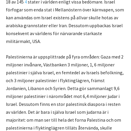
18 av 145
4
stater i världen enligt vissa bedömare. Israel
förfogar som enda stat i Mellanöstern över kärnvapen, som
kan användas om Israel existens på allvar skulle hotas av
arabiska grannstater eller Iran. Dessutom uppbackas Israel
konsekvent av världens för närvarande starkaste
militärmakt, USA.
Palestinierna är uppsplittrade på fyra områden: Gaza med 2
miljoner invånare, Västbanken 3 miljoner, 1, 6 miljoner
palestinier i själva Israel, en femtedel av Israels befolkning,
och 3 miljoner palestinier i flyktinglägren, främst
Jordanien, Libanon och Syrien. Detta gör sammanlagt 9,6
miljoner palestinier i närområdet mot 6,4 miljoner judar i
Israel. Dessutom finns en stor palestinsk diaspora i resten
av världen. Det är bara i själva Israel som judarna är i
majoritet: om man ser till hela det forna Palestina och om
palestinierna i flyktinglägren tilläts återvända, skulle