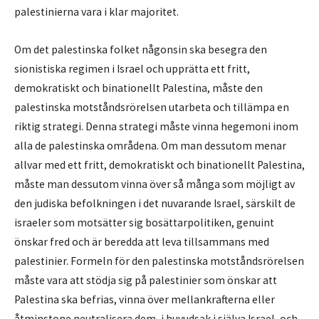
palestinierna vara i klar majoritet.
Om det palestinska folket någonsin ska besegra den
sionistiska regimen i Israel och upprätta ett fritt,
demokratiskt och binationellt Palestina, måste den
palestinska motståndsrörelsen utarbeta och tillämpa en
riktig strategi. Denna strategi måste vinna hegemoni inom
alla de palestinska områdena. Om man dessutom menar
allvar med ett fritt, demokratiskt och binationellt Palestina,
måste man dessutom vinna över så många som möjligt av
den judiska befolkningen i det nuvarande Israel, särskilt de
israeler som motsätter sig bosättarpolitiken, genuint
önskar fred och är beredda att leva tillsammans med
palestinier. Formeln för den palestinska motståndsrörelsen
måste vara att stödja sig på palestinier som önskar att
Palestina ska befrias, vinna över mellankrafterna eller
åtminstone neutralisera dem, i huvudsak i själva Israel, och