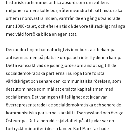
historiska urhemmet är lika absurd som om väldens
miljoner romer skulle börja återinvandra till sitt historiska
urhem i nordvästra Indien, varifrån de en gång utvandrade
runt 1000-talet, och efter en tid då de vore tillräckligt många
med våld försöka bilda en egen stat.
Den andra linjen har naturligtvis inneburit att bekämpa
antisemitismen på plats i Europa och inte fly denna kamp.
Detta var exakt vad de judar gjorde som anslöt sig till de
socialdemokratiska partierna i Europa före första
världskriget och senare den kommunistiska rörelsen, som
dessutom hade som mål att ersätta kapitalismen med
socialismen. Det var ingen tillfällighet att judar var
överrepresenterade i de socialdemokratiska och senare de
kommunistiska partierna, särskilt i Tsarryssland och övriga
Östeuropa. Detta berodde självfallet på att judar var en
förtryckt minoritet i dessa länder. Karl Marx far hade