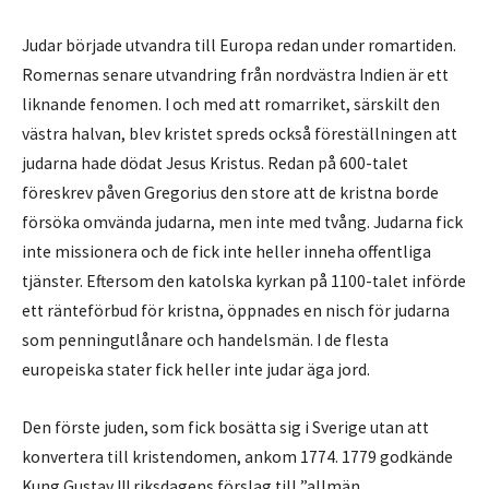
Judar började utvandra till Europa redan under romartiden.
Romernas senare utvandring från nordvästra Indien är ett
liknande fenomen. I och med att romarriket, särskilt den
västra halvan, blev kristet spreds också föreställningen att
judarna hade dödat Jesus Kristus. Redan på 600-talet
föreskrev påven Gregorius den store att de kristna borde
försöka omvända judarna, men inte med tvång. Judarna fick
inte missionera och de fick inte heller inneha offentliga
tjänster. Eftersom den katolska kyrkan på 1100-talet införde
ett ränteförbud för kristna, öppnades en nisch för judarna
som penningutlånare och handelsmän. I de flesta
europeiska stater fick heller inte judar äga jord.
Den förste juden, som fick bosätta sig i Sverige utan att
konvertera till kristendomen, ankom 1774. 1779 godkände
Kung Gustav III riksdagens förslag till ”allmän