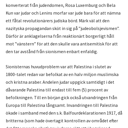
konverterat från judendomen, Rosa Luxemburg och Bela
Kun var judar och Lenins morfar var jude bara för att nämna
ett fåtal revolutionärers judiska börd. Märk väl att den
nazityska propagandan sköt in sig på ”judeobolsjevismen”.
Därför är anklagelserna från reaktionärt borgerligt håll
mot ”vänstern” för att den skulle vara antisemitisk för att
den tar avstånd från sionismen enbart enfaldig.
Sionisternas huvudproblem var att Palestina i slutet av
1800-talet redan var befolkat av en halv miljon muslimska
och kristna araber. Andelen judar uppgick samtidigt i det
dåvarande Palestina till endast till fem (5) procent av
befolkningen. Till en början gick också utvandringen från
Europa till Palestina långsamt. Invandringen till Palestina
ökade i samband med den s.k. Balfourdeklarationen 1917, då
britterna (som hade övertagit kontrollen av området efter