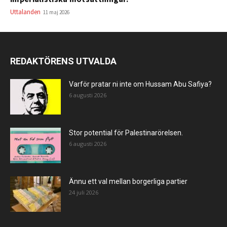
Uttalanden
11 maj 2026
REDAKTÖRENS UTVALDA
Varför pratar ni inte om Hussam Abu Safiya?
6 augusti 2026
Stor potential för Palestinarörelsen.
6 augusti 2026
Ännu ett val mellan borgerliga partier
24 juli 2026