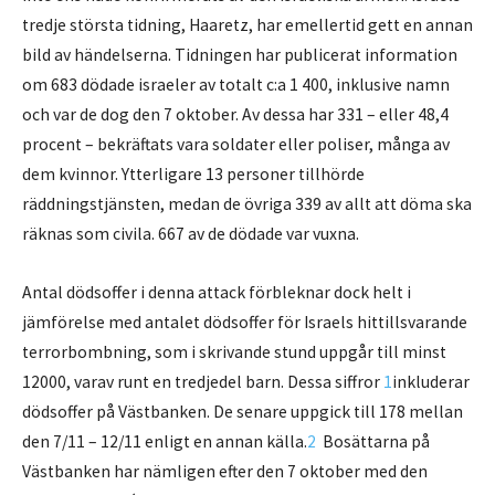
tredje största tidning, Haaretz, har emellertid gett en annan
bild av händelserna. Tidningen har publicerat information
om 683 dödade israeler av totalt c:a 1 400, inklusive namn
och var de dog den 7 oktober. Av dessa har 331 – eller 48,4
procent – bekräftats vara soldater eller poliser, många av
dem kvinnor. Ytterligare 13 personer tillhörde
räddningstjänsten, medan de övriga 339 av allt att döma ska
räknas som civila. 667 av de dödade var vuxna.
Antal dödsoffer i denna attack förbleknar dock helt i
jämförelse med antalet dödsoffer för Israels hittillsvarande
terrorbombning, som i skrivande stund uppgår till minst
12000, varav runt en tredjedel barn. Dessa siffror
1
inkluderar
dödsoffer på Västbanken. De senare uppgick till 178 mellan
den 7/11 – 12/11 enligt en annan källa.
2
Bosättarna på
Västbanken har nämligen efter den 7 oktober med den