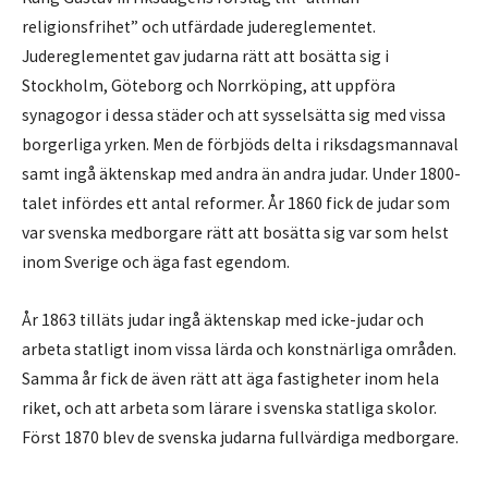
religionsfrihet” och utfärdade judereglementet.
Judereglementet gav judarna rätt att bosätta sig i
Stockholm, Göteborg och Norrköping, att uppföra
synagogor i dessa städer och att sysselsätta sig med vissa
borgerliga yrken. Men de förbjöds delta i riksdagsmannaval
samt ingå äktenskap med andra än andra judar. Under 1800-
talet infördes ett antal reformer. År 1860 fick de judar som
var svenska medborgare rätt att bosätta sig var som helst
inom Sverige och äga fast egendom.
År 1863 tilläts judar ingå äktenskap med icke-judar och
arbeta statligt inom vissa lärda och konstnärliga områden.
Samma år fick de även rätt att äga fastigheter inom hela
riket, och att arbeta som lärare i svenska statliga skolor.
Först 1870 blev de svenska judarna fullvärdiga medborgare.