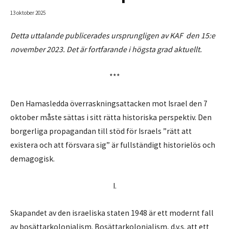
13 oktober 2025
Detta uttalande publicerades ursprungligen av KAF den 15:e
november 2023. Det är fortfarande i högsta grad aktuellt.
***
Den Hamasledda överraskningsattacken mot Israel den 7
oktober måste sättas i sitt rätta historiska perspektiv. Den
borgerliga propagandan till stöd för Israels ”rätt att
existera och att försvara sig” är fullständigt historielös och
demagogisk.
I.
Skapandet av den israeliska staten 1948 är ett modernt fall
av bosättarkolonialism. Bosättarkolonialism, d.v.s. att ett