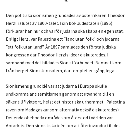
Den politiska sionismen grundades av österrikaren Theodor
Herzl i slutet av 1800-talet. I sin bok Judestaten (1896)
förklarar han hur och varför judarna ska skapa en egen stat.
Enligt Herzl var Palestina ett ”land utan folk” och judarna
”ett folk utan land”. År 1897 samlades den första judiska
kongressen där Theodor Herzls idéer diskuterades. I
samband med det bildades Sionistförbundet. Namnet kom
från berget Sion i Jerusalem, där templet en gång legat.
Sionismens grundidé var att judarna i Europa skulle
undkomma antisemitismen genom att utvandra till en
säker tillflyktsort, helst det historiska urhemmet i Palestina
(även om Madagaskar som alternativ också diskuterades).
Det enda obebodda område som återstod i världen var
Antarktis. Den sionistiska idén om att återinvandra till det