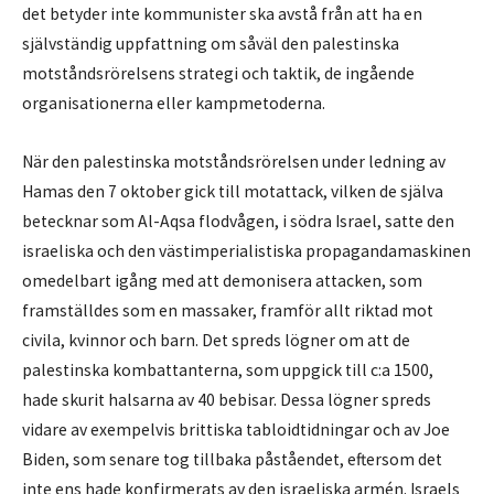
det betyder inte kommunister ska avstå från att ha en
självständig uppfattning om såväl den palestinska
motståndsrörelsens strategi och taktik, de ingående
organisationerna eller kampmetoderna.
När den palestinska motståndsrörelsen under ledning av
Hamas den 7 oktober gick till motattack, vilken de själva
betecknar som Al-Aqsa flodvågen, i södra Israel, satte den
israeliska och den västimperialistiska propagandamaskinen
omedelbart igång med att demonisera attacken, som
framställdes som en massaker, framför allt riktad mot
civila, kvinnor och barn. Det spreds lögner om att de
palestinska kombattanterna, som uppgick till c:a 1500,
hade skurit halsarna av 40 bebisar. Dessa lögner spreds
vidare av exempelvis brittiska tabloidtidningar och av Joe
Biden, som senare tog tillbaka påståendet, eftersom det
inte ens hade konfirmerats av den israeliska armén. Israels