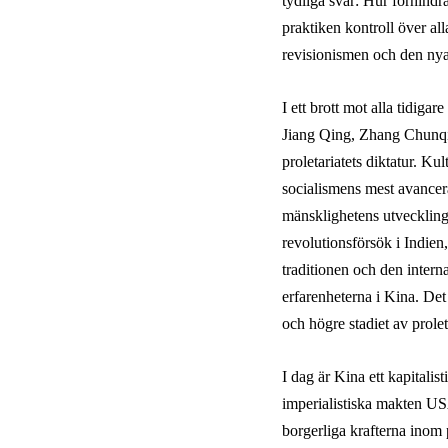
tydliga svar:
Hur förhindra
praktiken kontroll över 
revisionismen och den nya
I ett brott mot alla tidiga
Jiang Qing, Zhang Chunq
proletariatets diktatur. Ku
socialismens mest avance
mänsklighetens utveckling 
revolutionsförsök i Indien
traditionen och den inter
erfarenheterna i Kina. De
och högre stadiet av prole
I dag är Kina ett kapitali
imperialistiska makten US
borgerliga krafterna inom p