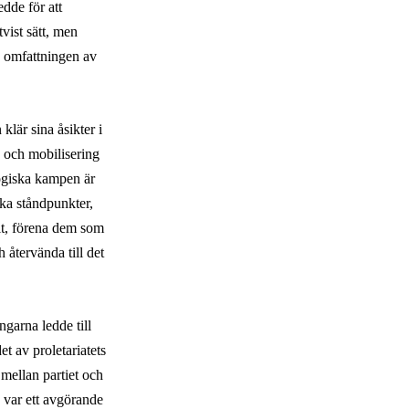
dde för att
vist sätt, men
a omfattningen av
klär sina åsikter i
 och mobilisering
logiska kampen är
ka ståndpunkter,
llt, förena dem som
 återvända till det
ngarna ledde till
et av proletariatets
 mellan partiet och
a var ett avgörande