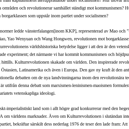
r man kapitalismens återupprättande under socialismen? Hur utövar arb
alla områden och revolutionerar samhället ständigt mot kommunismen?
 borgarklassen som uppstår inom partiet under socialismen?
re normer ledde vänsterfalangen
[inom KKP]
, representerad av Mao och ”
iao, Yao Wenyuan och Wang Hongwen, revolutionen mot borgarklasse
lturrevolutionens världshistoriska betydelse ligger i att den är den veten
rade experiment; det närmaste vi har kommit kommunismen och höjdpu
hittills. Kulturrevolutionen skakade om världen. Den inspirerade revol
, Östasien, Latinamerika och även i Europa. Den gav ny kraft åt den anti
nationella debatten om de nya landvinningarna inom den revolutionära t
t är utifrån denna debatt som marxismen-leninismen-maoismen formule
tariatets vetenskapliga ideologi.
stiskt-imperialistiskt land som i allt högre grad konkurrerar med den heg
A om världens marknader. Även om Kulturrevolutionen i slutändan int
artiet, bekräftar särskilt dess nederlag 1976 de teser den lade fram: Att