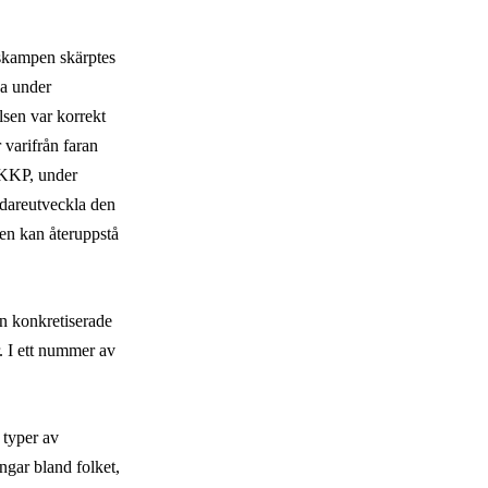
sskampen skärptes
na under
lsen var korrekt
r varifrån faran
. KKP, under
vidareutveckla den
sen kan återuppstå
n konkretiserade
r. I ett nummer av
å typer av
ngar bland folket,