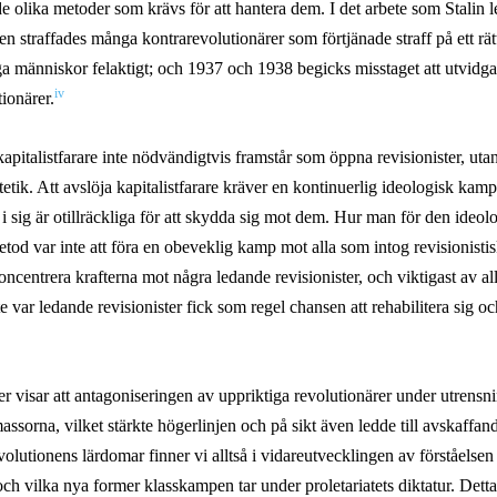
 olika metoder som krävs för att hantera dem. I det arbete som Stalin le
 straffades många kontrarevolutionärer som förtjänade straff på ett rätt
a människor felaktigt; och 1937 och 1938 begicks misstaget att utvidg
iv
ionärer.
apitalist
farare
inte nödvändigtvis framstår som öppna revisionister, utan 
tetik. Att avslöja
kapitalistfarare
kräver en kontinuerlig ideologisk kamp
i sig är otillräckliga för att skydda sig mot dem. Hur man för den ideo
od var inte att föra en obeveklig kamp mot alla som intog revisionistis
e koncentrera krafterna mot några ledande revisionister, och viktigast av a
var ledande revisionister fick som regel chansen att rehabilitera sig och
r visar att antagoniseringen av uppriktiga revolutionärer under utrensni
 massorna, vilket stärkte högerlinjen och på sikt även ledde till avskaffand
volutionens lärdomar finner vi alltså i vidareutvecklingen av förståelsen
och vilka nya former klasskampen tar under proletariatets diktatur. Dett