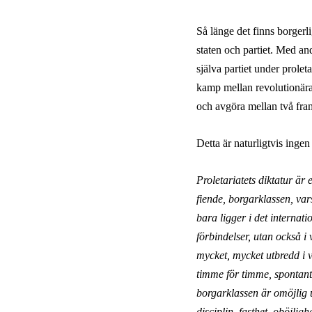
Så länge det finns borgerli
staten och partiet. Med and
själva partiet under prole
kamp mellan revolutionära
och avgöra mellan två fra
Detta är naturligtvis inge
Proletariatets diktatur är
fiende, borgarklassen, var
bara ligger i det internati
förbindelser, utan också 
mycket, mycket utbredd i 
timme för timme, spontant 
borgarklassen är omöjlig ut
disciplin, fasthet, oböjligh