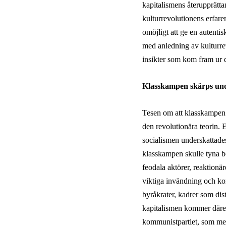
kapitalismens återupprätta
kulturrevolutionens erfare
omöjligt att ge en autentis
med anledning av kulturre
insikter som kom fram ur 
Klasskampen
skärps
und
Tesen om att klasskampen fo
den revolutionära teorin. 
socialismen underskattades
klasskampen skulle tyna b
feodala aktörer, reaktionä
viktiga invändning och korr
byråkrater, kadrer som dis
kapitalismen kommer däremo
kommunistpartiet, som med s