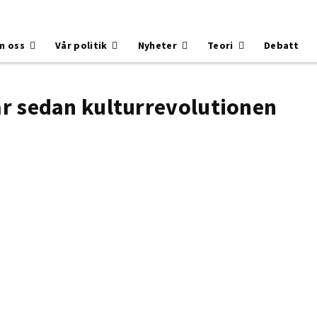
m oss
Vår politik
Nyheter
Teori
Debatt
år sedan kulturrevolutionen