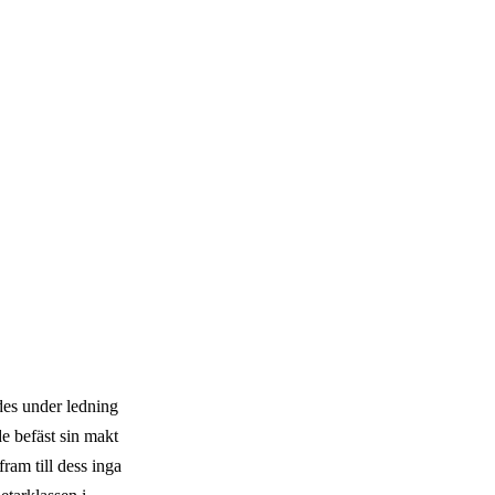
des under ledning
de befäst sin makt
ram till dess inga