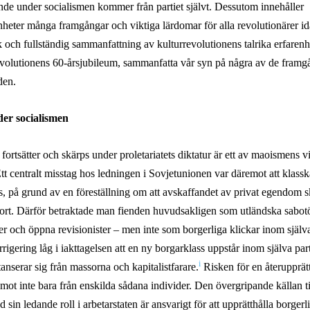
nde under socialismen kommer från partiet självt. Dessutom innehåller
nheter många framgångar och viktiga lärdomar för alla revolutionärer id
k och fullständig sammanfattning av kulturrevolutionens talrika erfarenhe
volutionens 60-årsjubileum, sammanfatta vår syn på några av de framg
den.
er socialismen
rtsätter och skärps under proletariatets diktatur är ett av maoismens vik
Ett centralt misstag hos ledningen i Sovjetunionen var däremot att klass
, på grund av en föreställning om att avskaffandet av privat egendom skul
ort. Därför betraktade man fienden huvudsakligen som utländska sabotö
rer och öppna revisionister – men inte som borgerliga klickar inom själv
igering låg i iakttagelsen att en ny borgarklass uppstår inom själva par
i
tanserar sig från massorna och
kapitalistfarare
.
Risken för en återupprät
t inte bara från enskilda sådana individer. Den övergripande källan til
in ledande roll i arbetarstaten är ansvarigt för att upprätthålla borgerlig