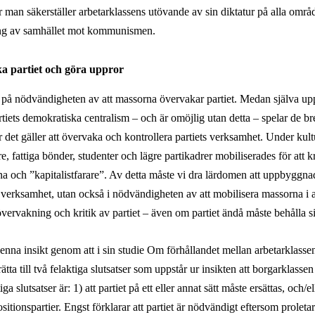
 man säkerställer arbetarklassens utövande av sin diktatur på alla omr
ring av samhället mot kommunismen.
a partiet och göra uppror
 på nödvändigheten av att massorna övervakar partiet. Medan själva 
rtiets demokratiska centralism – och är omöjlig utan detta – spelar de 
är det gäller att övervaka och kontrollera partiets verksamhet. Under kul
re, fattiga bönder, studenter och lägre partikadrer mobiliserades för att kr
na och ”
kapitalistfarare
”. Av detta måste vi dra lärdomen att uppbyggna
ts verksamhet, utan också i nödvändigheten av att mobilisera massorna i a
ll övervakning och kritik av partiet – även om partiet ändå måste behålla s
enna insikt genom att i sin studie Om förhållandet mellan arbetarklassen
tta till två felaktiga slutsatser som uppstår ur insikten att borgarklasse
a slutsatser är: 1) att partiet på ett eller annat sätt måste ersättas, och/e
itionspartier. Engst förklarar att partiet är nödvändigt eftersom proletar