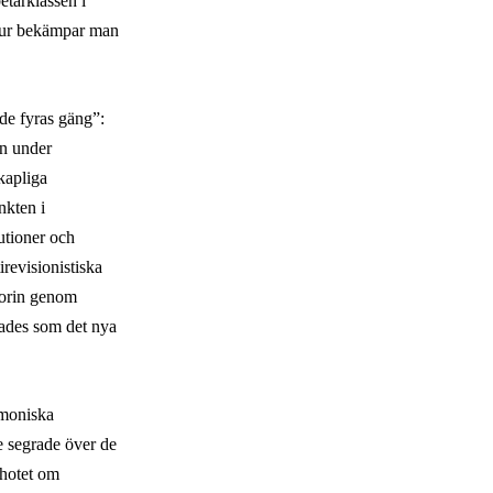
etarklassen i
 Hur bekämpar man
de fyra
s gäng”
:
n under
skapliga
nkten i
utioner och
revisionistiska
eorin genom
rades som det nya
emoniska
e segrade över de
 hotet om