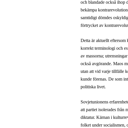
och blandade också ihop de
bekämpa kontrarevolutionen
samtidigt dömdes oskyldig
förtrycket av kontrarevolut
Detta är aktuellt eftersom k
korrekt terminologi och es
av massorna; utrensningar 
också avgörande. Maos met
utan att vid varje tillfäll
kunde förenas. De som inte 
politiska livet.
Sovjetunionens erfarenhete
att partiet isolerades från
diktatur. Kärnan i kulturre
folket under socialismen, 