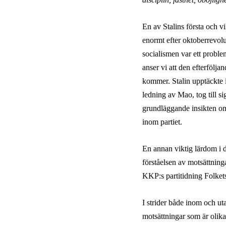
En av Stalins första och v
enormt efter oktoberrevol
socialismen var ett proble
anser vi att den efterfölja
kommer. Stalin upptäckte 
ledning av Mao, tog till s
grundläggande insikten om
inom partiet.
En annan viktig lärdom i 
förståelsen av motsättninga
KKP:s partitidning Folkets
I strider både inom och uta
motsättningar som är olika 