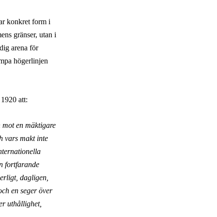
tar konkret form i
mens gränser, utan i
dig arena för
ämpa högerlinjen
 1920 att:
en mot en mäktigare
h vars makt inte
nternationella
n fortfarande
rligt, dagligen,
 och en seger över
er uthållighet,