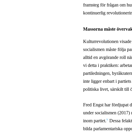
framsteg för frågan om hur
kontinuerlig revolutione
Massorna måste övervak
Kulturrevolutionen visade
socialismen måste följa pa
alltid en avgörande roll n
vi detta i praktiken: arbeta
partiledningen, byråkrater
inte ligger enbart i partie
politiska livet, särskilt ti
Fred Engst har fördjupat d
under socialismen (2017) rä
v
inom partiet.
Dessa felaktig
bilda parlamentariska oppos