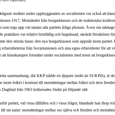
iktigaste insikter under uppbyggnaden av socialismen var också att kla
utionen 1917. Motståndet från borgarklassen och de reaktionära krafter
m som togs upp vid nästan alla partiets årliga plenum. Även om iakttage
nde praktiken var relativt
bristfällig och begränsad, särskilt förståelsen fö
inte den största faran: den nya borgarklassen som uppstår inom partiet
ig erfarenheterna från Sovjetunionen och sina egna erfarenheter för att 
 att klasskampen fortsätter under socialismen med tesen att borgarklas
detta sammanhang, där KKP nådde en djupare insikt än SUKP(b), är de
r inom folket i kontrast till motsättningar mellan folket och dess fiende
 Dagblad från 1963 kritiserades Stalin på följande sätt:
nför partiet, vid vissa tillfällen och i vissa frågor, blandade han ihop tv
till sin natur: motsättningar mellan oss själva och fienden och motsättni