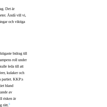
ag. Det är
ter. Ändå vill vi,
ångar och viktiga
tigaste bidrag till
kampens roll under
le leda till att
rer, kulaker och
a partiet. KKP:s
tiet bland
tande av
l risken är
ii
 rätt.