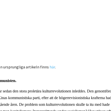
n ursprungliga artikeln finns
här
.
munisten.
år sedan den stora proletära kulturrevolutionen inleddes. Den genomför
nas kommunistiska parti, efter att de högerrevisionistiska krafterna ha
gående åren. De problem som kulturrevolutionen skulle ta itu med hade f