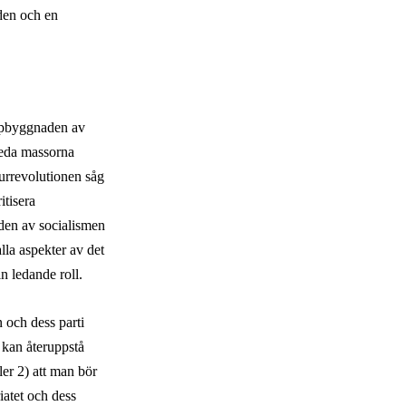
åden och en
uppbyggnaden av
breda massorna
turrevolutionen såg
itisera
den av socialismen
lla aspekter av det
in ledande roll.
 och dess parti
n kan återuppstå
ller 2) att man bör
iatet och dess