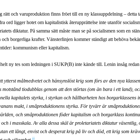
g rätt och varuproduktion finns fröet till en ny klassuppdelning – detta 
ra ord ligger hotet om kapitalistisk återupprättelse inte utanför socialis
tariatets diktatur. På samma sätt måste man se på socialismen som en stän
 och borgerliga krafter. Vänsterlinjen kommer ständigt att behöva bek
mtider: kommunism eller kapitalism.
n helt ny tes som ledningen i SUKP(B) inte kände till. Lenin insåg redan
 ett ytterst målmedvetet och hänsynslöst krig som förs av den nya klass
s motstånd tiodubblas genom att den störtas (om än bara i ett land), oc
onella kapitalets styrka, i styrkan och hållbarheten hos borgarklassens i
i vanans makt, i småproduktionens styrka. För tyvärr är småproduktione
världen, och småproduktionen föder kapitalism och borgarklass kontinue
och i masskala. Av alla dessa skäl är proletariatets diktatur väsentlig,
an ett långt, envist och desperat krig på liv och död, ett krig som kräv
iii
et och viljeenhet.