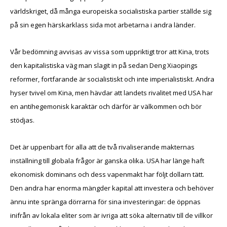
världskriget, då många europeiska socialistiska partier ställde sig
på sin egen härskarklass sida mot arbetarna i andra länder.
Vår bedömning avvisas av vissa som uppriktigt tror att Kina, trots
den kapitalistiska väg man slagit in på sedan Deng Xiaopings
reformer, fortfarande är socialistiskt och inte imperialistiskt. Andra
hyser tvivel om Kina, men hävdar att landets rivalitet med USA har
en antihegemonisk karaktär och därför är välkommen och bör
stödjas.
Det är uppenbart för alla att de två rivaliserande makternas
inställning till globala frågor är ganska olika. USA har länge haft
ekonomisk dominans och dess vapenmakt har följt dollarn tätt.
Den andra har enorma mängder kapital att investera och behöver
ännu inte spränga dörrarna för sina investeringar: de öppnas
inifrån av lokala eliter som är ivriga att söka alternativ till de villkor