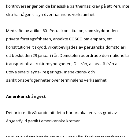
kontroverser genom de kinesiska partnernas krav på att Peru inte
ska ha någon tillsyn över hamnens verksamhet.
Med stöd av artikel 60 i Perus konstitution, som skyddar den
privata företagsfriheten, ansökte COSCO om amparo, ett
konstitutionellt skydd, vilket beviljades av peruanska domstolar i
ett beslut den 29 januari i år. Domstolen beordrade den nationella
transportinfrastrukturmyndigheten, Ositrán, att avstå från att
utöva sina tillsyns-, reglerings-, inspektions- och
sanktionsbefogenheter över terminalens verksamhet.
Amerikansk ångest
Det är inte förvånande att detta har orsakat en viss grad av
ångestfylld panik i amerikanska kretsar.
Mycket av detta har drivits av R. Evan Ellis, forskningsprofessor i