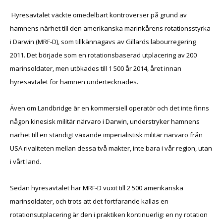
Hyresavtalet väckte omedelbart kontroverser på grund av
hamnens närhet till den amerikanska marinkårens rotationsstyrka
i Darwin (MRF-D), som tillkännagavs av Gillards labourregering
2011. Det började som en rotationsbaserad utplacering av 200
marinsoldater, men utökades till 1 500 år 2014, året innan
hyresavtalet för hamnen undertecknades.
Även om Landbridge är en kommersiell operatör och det inte finns
någon kinesisk militär närvaro i Darwin, understryker hamnens
närhet till en ständigt växande imperialistisk militär närvaro från
USA rivaliteten mellan dessa två makter, inte bara i vår region, utan
i vårt land.
Sedan hyresavtalet har MRF-D vuxit till 2 500 amerikanska
marinsoldater, och trots att det fortfarande kallas en
rotationsutplacering är den i praktiken kontinuerlig: en ny rotation