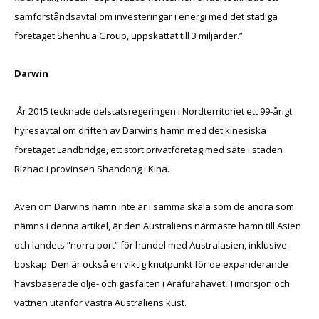
samförståndsavtal om investeringar i energi med det statliga
företaget Shenhua Group, uppskattat till 3 miljarder.”
Darwin
År 2015 tecknade delstatsregeringen i Nordterritoriet ett 99-årigt
hyresavtal om driften av Darwins hamn med det kinesiska
företaget Landbridge, ett stort privatföretag med säte i staden
Rizhao i provinsen Shandong i Kina.
Även om Darwins hamn inte är i samma skala som de andra som
nämns i denna artikel, är den Australiens närmaste hamn till Asien
och landets ”norra port” för handel med Australasien, inklusive
boskap. Den är också en viktig knutpunkt för de expanderande
havsbaserade olje- och gasfälten i Arafurahavet, Timorsjön och
vattnen utanför västra Australiens kust.