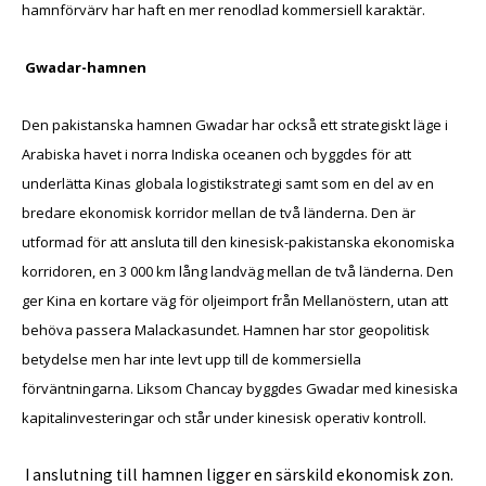
hamnförvärv har haft en mer renodlad kommersiell karaktär.
Gwadar-hamnen
Den pakistanska hamnen Gwadar har också ett strategiskt läge i
Arabiska havet i norra Indiska oceanen och byggdes för att
underlätta Kinas globala logistikstrategi samt som en del av en
bredare ekonomisk korridor mellan de två länderna. Den är
utformad för att ansluta till den kinesisk-pakistanska ekonomiska
korridoren, en 3 000 km lång landväg mellan de två länderna. Den
ger Kina en kortare väg för oljeimport från Mellanöstern, utan att
behöva passera Malackasundet. Hamnen har stor geopolitisk
betydelse men har inte levt upp till de kommersiella
förväntningarna. Liksom Chancay byggdes Gwadar med kinesiska
kapitalinvesteringar och står under kinesisk operativ kontroll.
I anslutning till hamnen ligger en särskild ekonomisk zon.