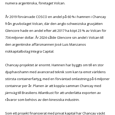
numera argentinska, företaget Volcan.
År 2019 förvärvade COSCO en andel på 60 % i hamnen i Chancay
från gruvbolaget Volcan, där den anglo-schweiziska gruvjätten
Glencore hade en andel efter att 2017 ha köpt 23 % av Volcan för
734 miljoner dollar. År 2024 sålde Glencore sin andel i Volcan till
den argentinske affärsmannen José Luis Manzanos
riskkapitalbolag Integra Capital.
Chancay-projektet är enormt. Hamnen har byggts om till en stor
djuphavshamn med avancerad teknik som kan ta emot världens
största containerfartyg, med en förväntad omlastning på 6 miljoner
containrar per år. Planen är att koppla samman Chancay med
järnväg till Brasiliens Atlantkust för att underlätta exporten av
råvaror som behövs av den kinesiska industrin.
Som ett projekt finansierat med privat kapital har Chancay väckt