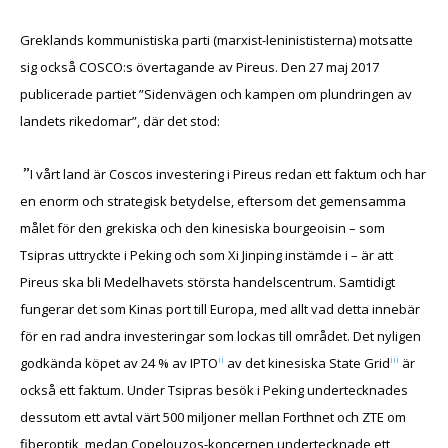
Greklands kommunistiska parti (marxist-leninististerna) motsatte
sig också COSCO:s övertagande av Pireus. Den 27 maj 2017
publicerade partiet ”Sidenvägen och kampen om plundringen av
landets rikedomar”, där det stod:
”
I vårt land är Coscos investering i Pireus redan ett faktum och har
en enorm och strategisk betydelse, eftersom det gemensamma
målet för den grekiska och den kinesiska bourgeoisin – som
Tsipras uttryckte i Peking och som Xi Jinping instämde i – är att
Pireus ska bli Medelhavets största handelscentrum. Samtidigt
fungerar det som Kinas port till Europa, med allt vad detta innebär
för en rad andra investeringar som lockas till området. Det nyligen
ii
iii
godkända köpet av 24 % av IPTO
av det kinesiska State Grid
är
också ett faktum. Under Tsipras besök i Peking undertecknades
dessutom ett avtal värt 500 miljoner mellan Forthnet och ZTE om
fiberoptik, medan Copelouzos-koncernen undertecknade ett