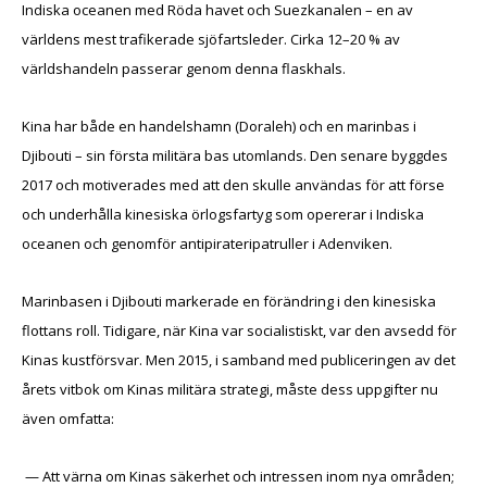
Indiska oceanen med Röda havet och Suezkanalen – en av
världens mest trafikerade sjöfartsleder. Cirka 12–20 % av
världshandeln passerar genom denna flaskhals.
Kina har både en handelshamn (Doraleh) och en marinbas i
Djibouti – sin första militära bas utomlands. Den senare byggdes
2017 och motiverades med att den skulle användas för att förse
och underhålla kinesiska örlogsfartyg som opererar i Indiska
oceanen och genomför antipirateripatruller i Adenviken.
Marinbasen i Djibouti markerade en förändring i den kinesiska
flottans roll. Tidigare, när Kina var socialistiskt, var den avsedd för
Kinas kustförsvar. Men 2015, i samband med publiceringen av det
årets vitbok om Kinas militära strategi, måste dess uppgifter nu
även omfatta:
— Att värna om Kinas säkerhet och intressen inom nya områden;