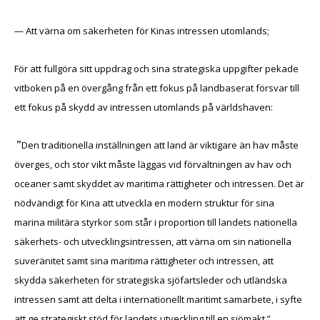
— Att värna om säkerheten för Kinas intressen utomlands;
För att fullgöra sitt uppdrag och sina strategiska uppgifter pekade
vitboken på en övergång från ett fokus på landbaserat försvar till
ett fokus på skydd av intressen utomlands på världshaven:
”
Den traditionella inställningen att land är viktigare än hav måste
överges, och stor vikt måste läggas vid förvaltningen av hav och
oceaner samt skyddet av maritima rättigheter och intressen. Det är
nödvändigt för Kina att utveckla en modern struktur för sina
marina militära styrkor som står i proportion till landets nationella
säkerhets- och utvecklingsintressen, att värna om sin nationella
suveränitet samt sina maritima rättigheter och intressen, att
skydda säkerheten för strategiska sjöfartsleder och utländska
intressen samt att delta i internationellt maritimt samarbete, i syfte
att ge strategiskt stöd för landets utveckling till en sjömakt.”