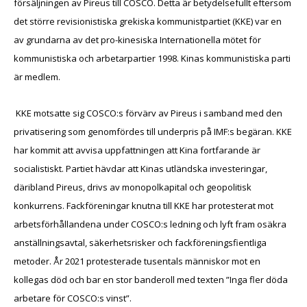
försäljningen av Pireus till COSCO. Detta är betydelsefullt eftersom
det större revisionistiska grekiska kommunistpartiet (KKE) var en
av grundarna av det pro-kinesiska Internationella mötet för
kommunistiska och arbetarpartier 1998. Kinas kommunistiska parti
är medlem.
KKE motsatte sig COSCO:s förvärv av Pireus i samband med den
privatisering som genomfördes till underpris på IMF:s begäran. KKE
har kommit att avvisa uppfattningen att Kina fortfarande är
socialistiskt. Partiet hävdar att Kinas utländska investeringar,
däribland Pireus, drivs av monopolkapital och geopolitisk
konkurrens. Fackföreningar knutna till KKE har protesterat mot
arbetsförhållandena under COSCO:s ledning och lyft fram osäkra
anställningsavtal, säkerhetsrisker och fackföreningsfientliga
metoder. År 2021 protesterade tusentals människor mot en
kollegas död och bar en stor banderoll med texten ”Inga fler döda
arbetare för COSCO:s vinst”.