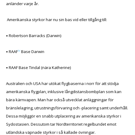
anländer varje år.
Amerikanska styrkor har nu sin bas vid eller tillgång till:
•
Robertson Barracks (Darwin)
•
iv
RAAF
Base Darwin
•
RAAF Base Tindal (nära Katherine)
Australien och USA har utökat flygbaserna i norr för att stödja
amerikanska flygplan, inklusive långdistansbombplan som kan
bära kärnvapen. Man har också utvecklat anläggningar för
bränslelagring, utrustningsförvaring och -placering samt underhåll.
Dessa möjliggör en snabb utplacering av amerikanska styrkor i
Sydostasien. Dessutom tar Nordterritoriet regelbundet emot
utländska väpnade styrkor i så kallade övningar.