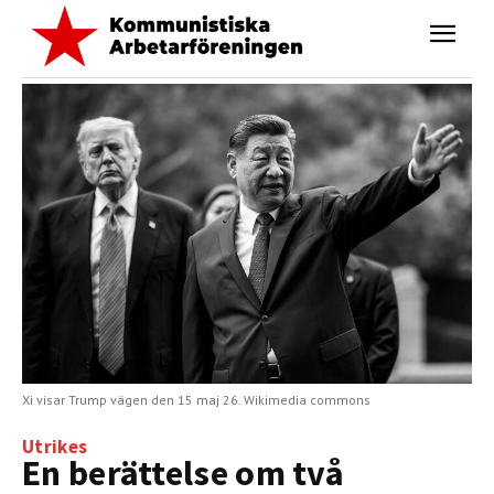
Xi visar Trump vägen den 15 maj 26. Wikimedia commons
Utrikes
En berättelse om två