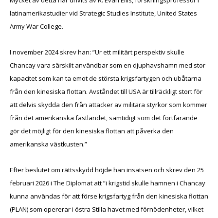
latinamerikastudier vid Strategic Studies Institute, United States
Army War College.
I november 2024 skrev han: ”Ur ett militärt perspektiv skulle
Chancay vara särskilt användbar som en djuphavshamn med stor
kapacitet som kan ta emot de största krigsfartygen och ubåtarna
från den kinesiska flottan. Avståndet till USA är tillräckligt stort för
att delvis skydda den från attacker av militära styrkor som kommer
från det amerikanska fastlandet, samtidigt som det fortfarande
gör det möjligt för den kinesiska flottan att påverka den
amerikanska västkusten.”
Efter beslutet om rättsskydd höjde han insatsen och skrev den 25
februari 2026 i The Diplomat att ”i krigstid skulle hamnen i Chancay
kunna användas för att förse krigsfartyg från den kinesiska flottan
(PLAN) som opererar i östra Stilla havet med förnödenheter, vilket