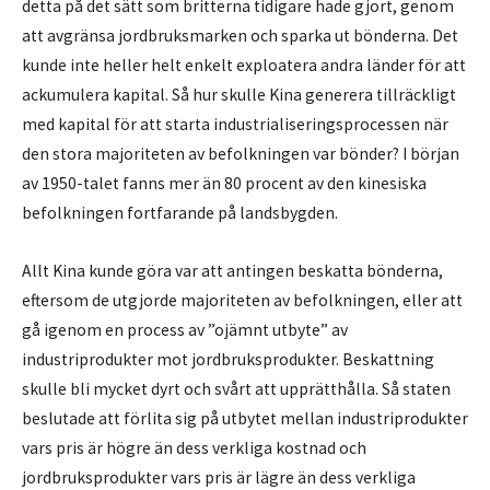
detta på det sätt som britterna tidigare hade gjort, genom
att avgränsa jordbruksmarken och sparka ut bönderna. Det
kunde inte heller helt enkelt exploatera andra länder för att
ackumulera kapital. Så hur skulle Kina generera tillräckligt
med kapital för att starta industrialiseringsprocessen när
den stora majoriteten av befolkningen var bönder? I början
av 1950-talet fanns mer än 80 procent av den kinesiska
befolkningen fortfarande på landsbygden.
Allt Kina kunde göra var att antingen beskatta bönderna,
eftersom de utgjorde majoriteten av befolkningen, eller att
gå igenom en process av ”ojämnt utbyte” av
industriprodukter mot jordbruksprodukter. Beskattning
skulle bli mycket dyrt och svårt att upprätthålla. Så staten
beslutade att förlita sig på utbytet mellan industriprodukter
vars pris är högre än dess verkliga kostnad och
jordbruksprodukter vars pris är lägre än dess verkliga