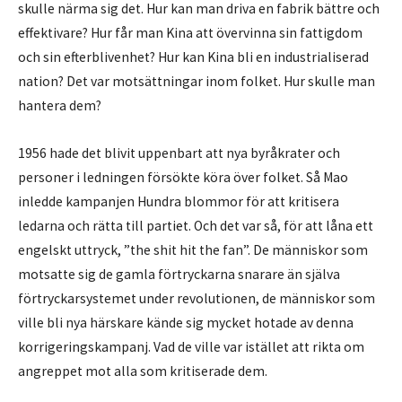
skulle närma sig det. Hur kan man driva en fabrik bättre och
effektivare? Hur får man Kina att övervinna sin fattigdom
och sin efterblivenhet? Hur kan Kina bli en industrialiserad
nation? Det var motsättningar inom folket. Hur skulle man
hantera dem?
1956 hade det blivit uppenbart att nya byråkrater och
personer i ledningen försökte köra över folket. Så Mao
inledde kampanjen Hundra blommor för att kritisera
ledarna och rätta till partiet. Och det var så, för att låna ett
engelskt uttryck, ”the shit hit the fan”. De människor som
motsatte sig de gamla förtryckarna snarare än själva
förtryckarsystemet under revolutionen, de människor som
ville bli nya härskare kände sig mycket hotade av denna
korrigeringskampanj. Vad de ville var istället att rikta om
angreppet mot alla som kritiserade dem.