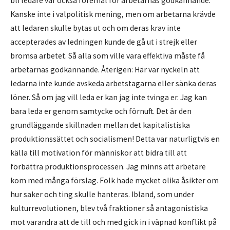
bli ledare var också föremål för arbetarnas godkännande.
Kanske inte i valpolitisk mening, men om arbetarna krävde
att ledaren skulle bytas ut och om deras krav inte
accepterades av ledningen kunde de gå ut i strejk eller
bromsa arbetet. Så alla som ville vara effektiva måste få
arbetarnas godkännande. Återigen: Här var nyckeln att
ledarna inte kunde avskeda arbetstagarna eller sänka deras
löner. Så om jag vill leda er kan jag inte tvinga er. Jag kan
bara leda er genom samtycke och förnuft. Det är den
grundläggande skillnaden mellan det kapitalistiska
produktionssättet och socialismen! Detta var naturligtvis en
källa till motivation för människor att bidra till att
förbättra produktionsprocessen. Jag minns att arbetare
kom med många förslag. Folk hade mycket olika åsikter om
hur saker och ting skulle hanteras. Ibland, som under
kulturrevolutionen, blev två fraktioner så antagonistiska
mot varandra att de till och med gick in i väpnad konflikt på