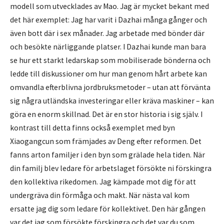
modell som utvecklades av Mao. Jag är mycket bekant med
det här exemplet: Jag har varit i Dazhai många gånger och
även bott där i sex månader. Jag arbetade med bönder där
och besökte närliggande platser. I Dazhai kunde man bara
se hur ett starkt ledarskap som mobiliserade bönderna och
ledde till diskussioner om hur man genom hårt arbete kan
omvandla efterblivna jordbruksmetoder – utan att förvänta
sig några utländska investeringar eller kräva maskiner – kan
göra en enorm skillnad. Det är en stor historia i sig själv. I
kontrast till detta finns också exemplet med byn
Xiaogangcun som främjades av Deng efter reformen. Det
fanns arton familjer i den byn som grälade hela tiden. När
din familj blev ledare för arbetslaget försökte ni förskingra
den kollektiva rikedomen. Jag kämpade mot dig för att
undergräva din förmåga och makt. När nästa val kom
ersatte jag dig som ledare för kollektivet. Den här gången
var det jag som försökte förskingra och det var du som