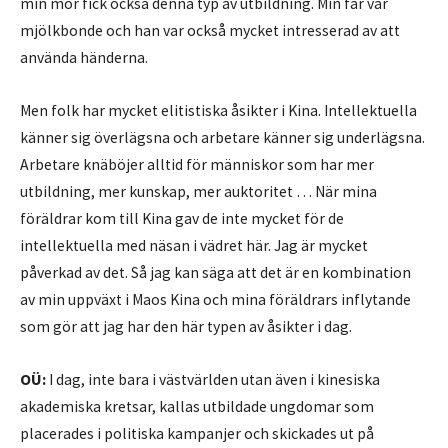
min mor fick också denna typ av utbildning. Min far var
mjölkbonde och han var också mycket intresserad av att
använda händerna.
Men folk har mycket elitistiska åsikter i Kina. Intellektuella
känner sig överlägsna och arbetare känner sig underlägsna.
Arbetare knäböjer alltid för människor som har mer
utbildning, mer kunskap, mer auktoritet … När mina
föräldrar kom till Kina gav de inte mycket för de
intellektuella med näsan i vädret här. Jag är mycket
påverkad av det. Så jag kan säga att det är en kombination
av min uppväxt i Maos Kina och mina föräldrars inflytande
som gör att jag har den här typen av åsikter i dag.
OÜ:
I dag, inte bara i västvärlden utan även i kinesiska
akademiska kretsar, kallas utbildade ungdomar som
placerades i politiska kampanjer och skickades ut på