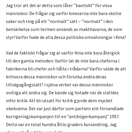
Jag tror att det är detta som låter ”kaotiskt” för vissa
människor. De frågar sig varför kineserna inte bara skötte
saker och ting på ett ”normalt” sätt – ”normalt” i den
bemärkelse som termen används av makthavarna, de som
styr! Varför hade de alla dessa politiska omvälvningar i Kina?
Vad de faktiskt frågar sig är varför Kina inte bara återgick
till den gamla metoden. Varför lät de inte bara cheferna i
fabrikerna bli chefer och hålla i trådarna? Varför valde de att
kritisera dessa människor och försöka ändra deras
tillvägagångssätt? I själva verket var dessa människor
ovilliga att ändra sig. De kände sig hotade när de ställdes
inför kritik. Att bli utsatt för kritik gjorde dem mycket
obekväma. Det var just därför som partiets elit förvandlade
korrigeringskampanjen till en ”antihögerkampanj” 1957.
Detta var en total hundra åttio graders kursändring. Jag