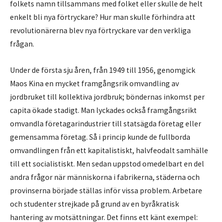
folkets namn tillsammans med folket eller skulle de helt
enkelt bli nya förtryckare? Hur man skulle förhindra att
revolutionärerna blev nya förtryckare var den verkliga
frågan.
Under de första sju åren, från 1949 till 1956, genomgick
Maos Kina en mycket framgångsrik omvandling av
jordbruket till kollektiva jordbruk; böndernas inkomst per
capita ökade stadigt. Man lyckades också framgångsrikt
omvandla företagarindustrier till statsägda företag eller
gemensamma företag. Så i princip kunde de fullborda
omvandlingen från ett kapitalistiskt, halvfeodalt samhälle
till ett socialistiskt. Men sedan uppstod omedelbart en del
andra frågor när människorna i fabrikerna, städerna och
provinserna började ställas inför vissa problem. Arbetare
och studenter strejkade på grund av en byråkratisk
hantering av motsättningar. Det finns ett känt exempel: