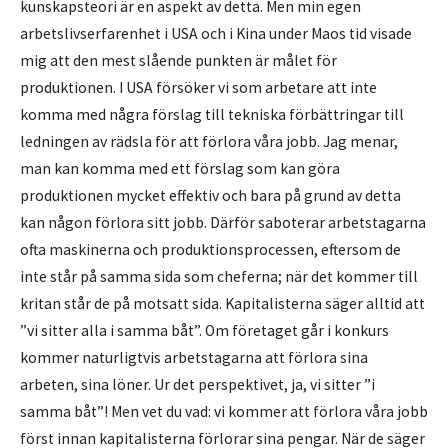
kunskapsteori är en aspekt av detta. Men min egen
arbetslivserfarenhet i USA och i Kina under Maos tid visade
mig att den mest slående punkten är målet för
produktionen. I USA försöker vi som arbetare att inte
komma med några förslag till tekniska förbättringar till
ledningen av rädsla för att förlora våra jobb. Jag menar,
man kan komma med ett förslag som kan göra
produktionen mycket effektiv och bara på grund av detta
kan någon förlora sitt jobb. Därför saboterar arbetstagarna
ofta maskinerna och produktionsprocessen, eftersom de
inte står på samma sida som cheferna; när det kommer till
kritan står de på motsatt sida. Kapitalisterna säger alltid att
”vi sitter alla i samma båt”. Om företaget går i konkurs
kommer naturligtvis arbetstagarna att förlora sina
arbeten, sina löner. Ur det perspektivet, ja, vi sitter ”i
samma båt”! Men vet du vad: vi kommer att förlora våra jobb
först innan kapitalisterna förlorar sina pengar. När de säger