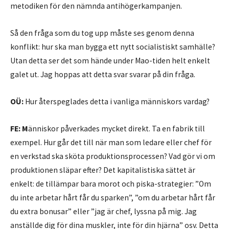
metodiken för den nämnda antihögerkampanjen.
Så den fråga som du tog upp måste ses genom denna
konflikt: hur ska man bygga ett nytt socialistiskt samhälle?
Utan detta ser det som hände under Mao-tiden helt enkelt
galet ut. Jag hoppas att detta svar svarar på din fråga.
OÜ:
Hur återspeglades detta i vanliga människors vardag?
FE:
M
änniskor påverkades mycket direkt. Ta en fabrik till
exempel. Hur går det till när man som ledare eller chef för
en verkstad ska sköta produktionsprocessen? Vad gör vi om
produktionen släpar efter? Det kapitalistiska sättet är
enkelt: de tillämpar bara morot och piska-strategier: ”Om
du inte arbetar hårt får du sparken”, ”om du arbetar hårt får
du extra bonusar” eller ”jag är chef, lyssna på mig. Jag
anställde dig för dina muskler, inte för din hjärna” osv. Detta