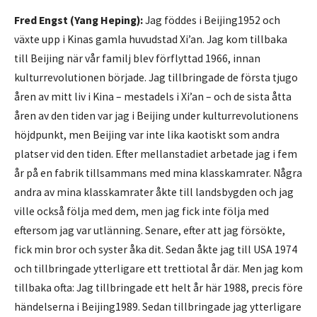
Fred Engst (Yang Heping):
Jag föddes i Beijing1952 och
växte upp i Kinas gamla huvudstad Xi’an. Jag kom tillbaka
till Beijing när vår familj blev förflyttad 1966, innan
kulturrevolutionen började. Jag tillbringade de första tjugo
åren av mitt liv i Kina – mestadels i Xi’an – och de sista åtta
åren av den tiden var jag i Beijing under kulturrevolutionens
höjdpunkt, men Beijing var inte lika kaotiskt som andra
platser vid den tiden. Efter mellanstadiet arbetade jag i fem
år på en fabrik tillsammans med mina klasskamrater. Några
andra av mina klasskamrater åkte till landsbygden och jag
ville också följa med dem, men jag fick inte följa med
eftersom jag var utlänning. Senare, efter att jag försökte,
fick min bror och syster åka dit. Sedan åkte jag till USA 1974
och tillbringade ytterligare ett trettiotal år där. Men jag kom
tillbaka ofta: Jag tillbringade ett helt år här 1988, precis före
händelserna i Beijing1989. Sedan tillbringade jag ytterligare