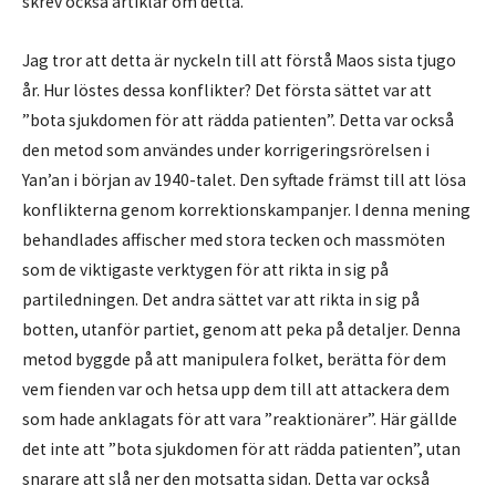
skrev också artiklar om detta.
Jag tror att detta är nyckeln till att förstå Maos sista tjugo
år. Hur löstes dessa konflikter? Det första sättet var att
”bota sjukdomen för att rädda patienten”. Detta var också
den metod som användes under korrigeringsrörelsen i
Yan’an i början av 1940-talet. Den syftade främst till att lösa
konflikterna genom korrektionskampanjer. I denna mening
behandlades affischer med stora tecken och massmöten
som de viktigaste verktygen för att rikta in sig på
partiledningen. Det andra sättet var att rikta in sig på
botten, utanför partiet, genom att peka på detaljer. Denna
metod byggde på att manipulera folket, berätta för dem
vem fienden var och hetsa upp dem till att attackera dem
som hade anklagats för att vara ”reaktionärer”. Här gällde
det inte att ”bota sjukdomen för att rädda patienten”, utan
snarare att slå ner den motsatta sidan. Detta var också