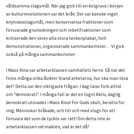
våldsamma slagsmål. När jag gick till en kolgruva i början
av kulturrevolutionen var det bråk. Det var kanske inget
knytnävsslagsmål, men konservativa fraktioner som
försvarade gruvledningen och rebellfraktioner som
kritiserade den skrev alla stora teckenplakat, höll
demonstrationer, organiserade sammankomster… Vi gick
också på många sammankomster.
I Maos Kina var arbetarklassen samhällets herre. Så när det
finns många olika åsikter bland arbetarna, hur ska man lösa
det? Detta var den viktigaste frågan. I dag talar folk alltid
om ”demokrati”. I många fall är det en lögn! Aktiv, daglig
demokrati utövades i Maos Kina! För Guds skull, berätta för
mig: Människor bråkade, och till och med slogs för att
försvara det som de tyckte var rätt! Om detta inte är
arbetarklassen vid makten, vad är det då?