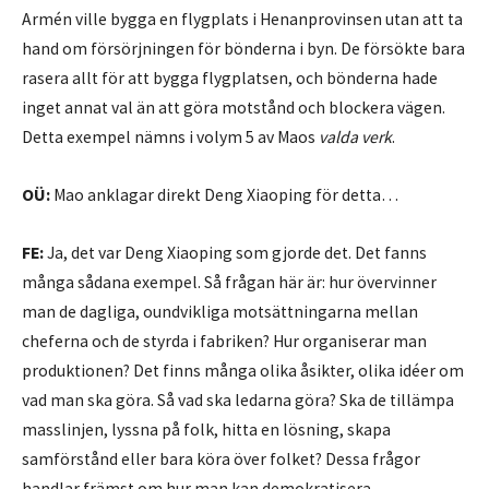
Armén ville bygga en flygplats i Henanprovinsen utan att ta
hand om försörjningen för bönderna i byn. De försökte bara
rasera allt för att bygga flygplatsen, och bönderna hade
inget annat val än att göra motstånd och blockera vägen.
Detta exempel nämns i volym 5 av Maos
valda verk
.
OÜ:
Mao anklagar direkt Deng Xiaoping för detta…
FE:
Ja, det var Deng Xiaoping som gjorde det. Det fanns
många sådana exempel. Så frågan här är: hur övervinner
man de dagliga, oundvikliga motsättningarna mellan
cheferna och de styrda i fabriken? Hur organiserar man
produktionen? Det finns många olika åsikter, olika idéer om
vad man ska göra. Så vad ska ledarna göra? Ska de tillämpa
masslinjen, lyssna på folk, hitta en lösning, skapa
samförstånd eller bara köra över folket? Dessa frågor
handlar främst om hur man kan demokratisera