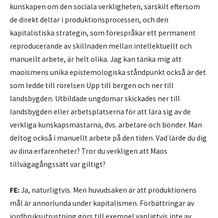
kunskapen om den sociala verkligheten, särskilt eftersom
de direkt deltar i produktionsprocessen, och den
kapitalistiska strategin, som förespråkar ett permanent
reproducerande av skillnaden mellan intellektuellt och
manuellt arbete, är helt olika. Jag kan tänka mig att
maoismens unika epistemologiska ståndpunkt också är det
som ledde till rörelsen Upp till bergen och ner till
landsbygden. Utbildade ungdomar skickades ner till
landsbygden eller arbetsplatserna för att lära sig av de
verkliga kunskapsmästarna, dvs. arbetare och bönder. Man
deltog också i manuellt arbete på den tiden. Vad lärde du dig
av dina erfarenheter? Tror du verkligen att Maos
tillvägagångssätt var giltigt?
FE:
Ja, naturligtvis. Men huvudsaken är att produktionens
mål är annorlunda under kapitalismen. Förbättringar av
jordbruksutrustning görs till exempel vanligtvis inte av