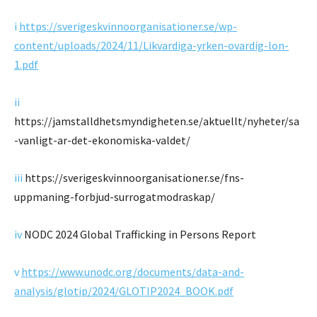
i
https://sverigeskvinnoorganisationer.se/wp-
content/uploads/2024/11/Likvardiga-yrken-ovardig-lon-
1.pdf
ii
https://jamstalldhetsmyndigheten.se/aktuellt/nyheter/sa
-vanligt-ar-det-ekonomiska-valdet/
iii
https://sverigeskvinnoorganisationer.se/fns-
uppmaning-forbjud-surrogatmodraskap/
iv
NODC 2024 Global Trafficking in Persons Report
v
https://www.unodc.org/documents/data-and-
analysis/glotip/2024/GLOTIP2024_BOOK.pdf