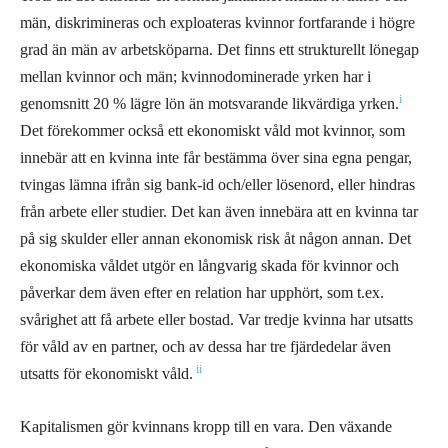
män, diskrimineras och exploateras kvinnor fortfarande i högre
grad än män av arbetsköparna. Det finns ett strukturellt lönegap
mellan kvinnor och män; kvinnodominerade yrken har i
i
genomsnitt 20 % lägre lön än motsvarande likvärdiga yrken.
Det förekommer också ett ekonomiskt våld mot kvinnor, som
innebär att en kvinna inte får bestämma över sina egna pengar,
tvingas lämna ifrån sig bank-id och/eller lösenord, eller hindras
från arbete eller studier. Det kan även innebära att en kvinna tar
på sig skulder eller annan ekonomisk risk åt någon annan. Det
ekonomiska våldet utgör en långvarig skada för kvinnor och
påverkar dem även efter en relation har upphört, som t.ex.
svårighet att få arbete eller bostad. Var tredje kvinna har utsatts
för våld av en partner, och av dessa har tre fjärdedelar även
ii
utsatts för ekonomiskt våld.
Kapitalismen gör kvinnans kropp till en vara. Den växande