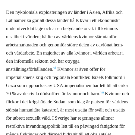
Den nykoloniala exploateringen av länder i Asien, Afrika och
Latinamerika gör att dessa länder hålls kvar i ett ekonomiskt
underutvecklat läge och är en betydande orsak till kvinnors
utsatthet i världen; hälften av världens kvinnor står utanför
arbetsmarknaden och genomför större delen av oavlönat hem-
och vårdarbete. En majoritet av alla kvinnor i världen arbetar i
den informella sektorn och har otrygga
vi
anställningsförhållanden.
Kvinnor är även offer för
imperialismens krig och regionala konflikter. Israels folkmord i
Gaza som uppbackas av USA-imperialismen har lett till att cirka
vii
70 % av de civila dödsoffren är kvinnor och barn.
Kvinnor och
flickor i det krigshärjade Sudan, som idag är platsen för världens
största humanitära katastrof, är mest utsatta för svält och utsätts
för utbrett sexuellt våld.
I Sverige har regeringens alltmer
restriktiva invandringspolitik lett till en påtvingad fattigdom för
många flyktingar och därmed bidragit till att öka antalet