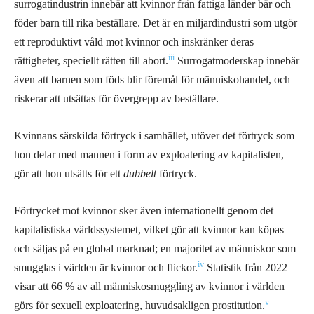
surrogatindustrin innebär att kvinnor från fattiga länder bär och
föder barn till rika beställare. Det är en miljardindustri som utgör
ett reproduktivt våld mot kvinnor och inskränker deras
iii
rättigheter, speciellt rätten till abort.
Surrogatmoderskap innebär
även att barnen som föds blir föremål för människohandel, och
riskerar att utsättas för övergrepp av beställare.
Kvinnans särskilda förtryck i samhället, utöver det förtryck som
hon delar med mannen i form av exploatering av kapitalisten,
gör att hon utsätts för ett
dubbelt
förtryck.
Förtrycket mot kvinnor sker även internationellt genom det
kapitalistiska världssystemet, vilket gör att kvinnor kan köpas
och säljas på en global marknad; en majoritet av människor som
iv
smugglas i världen är kvinnor och flickor.
Statistik från 2022
visar att 66 % av all människosmuggling av kvinnor i världen
v
görs för sexuell exploatering, huvudsakligen prostitution.