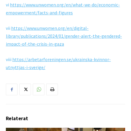
vi
https://www.unwomen.org/en/what-we-do/economic-
empowerment/facts-and-figures
vii
https://www.unwomen.org/en/digital-
library/publications/2024/01/gender-alert-the-gendered-
impact-of-the-crisis-in-gaza
viii
https://arbetarforeningen.se/ukrainska-kvinnor-
utnyttjas-i-sverige/
Relaterat