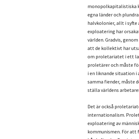
monopolkapitalistiska kl
egna länder och plundra
halvkolonier, allt i syft
exploatering har orsaka
världen. Gradvis, genom
att de kollektivt har ut
om proletariatet i ett l
proletärer och måste fö
i en liknande situation 
samma fiender, måste de
ställa världens arbetare
Det är också proletaria
internationalism. Prole
exploatering av människ
kommunismen. För att f