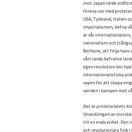
mot Japan lärde ordföra
förena oss med proletari
USA, Tyskland, Italien oc
imperialismen, befria vå
är vår internationalism
nationalism och trångs
Bethune, att följa hans 
vårt lands befrielse lär
egen revolution bör hjä
internationalistiska plik
vapen för att skapa enig
världen i kampen mot v
Det är proletariatets k
Utvecklingen av storska
till en enda enhet. Den 
och revolutionära folk i