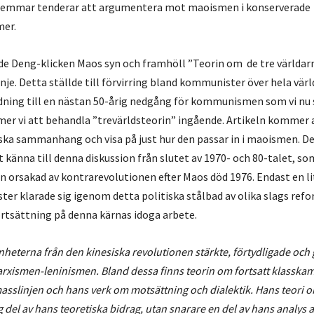
dlemmar tenderar att argumentera mot maoismen i konserverade
mer.
de Deng-klicken Maos syn och framhöll ”Teorin om de tre världa
nje. Detta ställde till förvirring bland kommunister över hela värl
edning till en nästan 50-årig nedgång för kommunismen som vi nu se
r vi att behandla ”trevärldsteorin” ingående. Artikeln kommer a
riska sammanhang och visa på just hur den passar in i maoismen. Det
änna till denna diskussion från slutet av 1970- och 80-talet, som
en orsakad av kontrarevolutionen efter Maos död 1976. Endast en l
er klarade sig igenom detta politiska stålbad av olika slags ref
ortsättning på denna kärnas idoga arbete.
heterna från den kinesiska revolutionen stärkte, förtydligade och
arxismen-leninismen. Bland dessa finns teorin om fortsatt klasska
 masslinjen och hans verk om motsättning och dialektik. Hans teori o
ig del av hans teoretiska bidrag, utan snarare en del av hans analys 