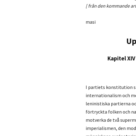
[ från den kommande arti
masi
Up
Kapitel XI
I partiets konstitution 
internationalism och mo
leninistiska partierna o
förtryckta folken och n
motverka de två superma
imperialismen, den mode