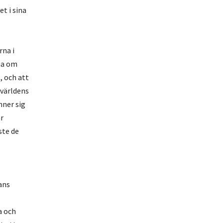
t i sina
rna i
na om
, och att
 världens
nner sig
ar
ste de
ans
a och