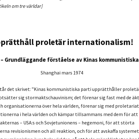
keln om tre världar]
prätthåll proletär internationalism!
V – Grundläggande förståelse av Kinas kommunistiska
Shanghai mars 1974
står det skrivet: ”Kinas kommunistiska parti upprätthåller proletä
tsätter sig stormaktschauvinism; det förenar sig fast med de äk
ch organisationerna över hela världen, förenar sig med proletariat
ationerna i hela världen och kämpar tillsammans med dem för att
kternas – USA:s och Sovjetunionens – hegemoni, för att störta
rna revisionismen och all reaktion, och för att avskaffa systeme