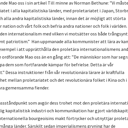
nde Mao oss i sin artikel Till minne av Norman Bethune: ”Vi måst
atet i alla kapitalistiska länder, med proletariatet i Japan, Storb
h alla andra kapitalistiska länder, innan det är möjligt att störta
r nation och vårt folk och befria andra nationer och folk i världen.
, den internationalism med vilken vi motsätter oss både trångsynt
ynt patriotism.” Han uppmanade alla kommunister att lära av ka
exempel i att upprätthålla den proletära internationalismens anda
de ordförande Mao oss än en gång att: ”De människor som har segra
lpa dem som fortfarande kämpar för befrielse. Detta är vår
t.” Dessa instruktioner från vår revolutionära lärare är kraftfulla
het mellan proletariatet och det revolutionära folket i Kina och i
åra gemensamma fiender.
lassståndpunkt som avgör dess trohet mot den proletära internat
lig kapitalistisk industri och kommunikation har gjort världskapi
internationella bourgeoisins makt förtrycker och utnyttjar prolet
 många länder. Särskilt sedan imperialismens gryning har de