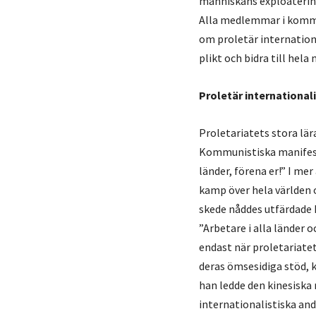
människans exploatering
Alla medlemmar i kommun
om proletär internation
plikt och bidra till hela
Proletär internationa
Proletariatets stora lär
Kommunistiska manifest
länder, förena er!” I me
kamp över hela världen 
skede nåddes utfärdade 
”Arbetare i alla länder 
endast när proletariatet
deras ömsesidiga stöd, 
han ledde den kinesiska
internationalistiska an