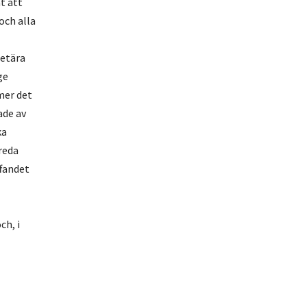
t att
och alla
letära
ge
mer det
ade av
ka
breda
ffandet
ch, i