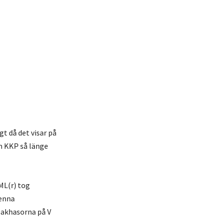
t då det visar på
m KKP så länge
ML(r) tog
denna
bakhasorna på V