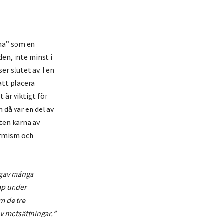
rna” som en
den, inte minst i
r slutet av. I en
tt placera
 är viktigt för
 då var en del av
iten kärna av
ormism och
 gav många
mp under
m de tre
av motsättningar.
”