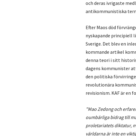
och deras ivrigaste me
antikommunistiska ter
Efter Maos död förvräng
nyskapande principiell li
Sverige. Det blev en inl
kommande artikel komme
denna teori i sitt histo
dagens kommunister att k
den politiska förvirring
revolutionära kommunist
revisionism. KAF är en f
”
Mao Zedong och erfaren
oumbärliga bidrag till m
proletariatets diktatur,
världarna är inte en vikt