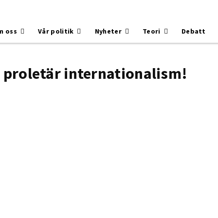
m oss
Vår politik
Nyheter
Teori
Debatt
 proletär internationalism!