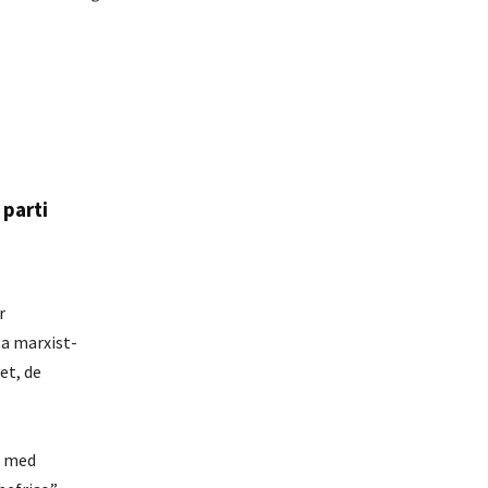
 parti
r
ta marxist-
et, de
t med