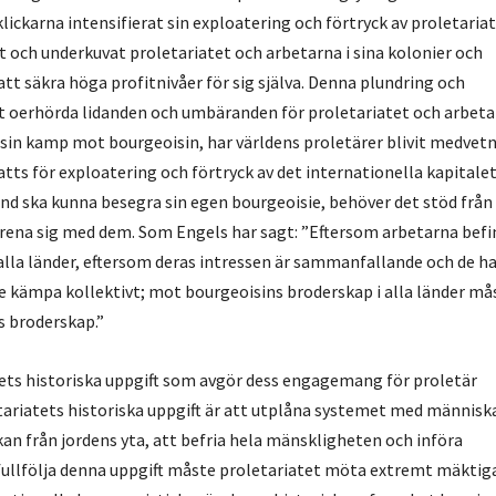
ickarna intensifierat sin exploatering och förtryck av proletariate
t och underkuvat proletariatet och arbetarna i sina kolonier och
e att säkra höga profitnivåer för sig själva. Denna plundring och
t oerhörda lidanden och umbäranden för proletariatet och arbeta
 sin kamp mot bourgeoisin, har världens proletärer blivit medvet
satts för exploatering och förtryck av det internationella kapitalet
and ska kunna besegra sin egen bourgeoisie, behöver det stöd från
rena sig med dem. Som Engels har sagt: ”Eftersom arbetarna befi
i alla länder, eftersom deras intressen är sammanfallande och de h
 kämpa kollektivt; mot bourgeoisins broderskap i alla länder må
s broderskap.”
tets historiska uppgift som avgör dess engagemang för proletär
tariatets historiska uppgift är att utplåna systemet med människ
an från jordens yta, att befria hela mänskligheten och införa
ullfölja denna uppgift måste proletariatet möta extremt mäktig