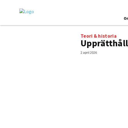
O
Teori & historia
Upprätthåll
2 april 2026