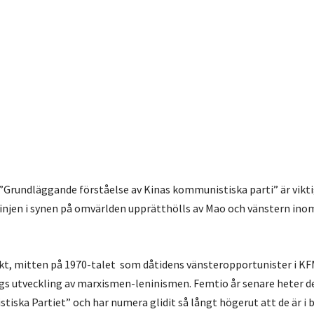
 ”Grundläggande förståelse av Kinas kommunistiska parti” är viktig
injen i synen på omvärlden upprätthölls av Mao och vänstern ino
nkt, mitten på 1970-talet som dåtidens vänsteropportunister i KF
gs utveckling av marxismen-leninismen. Femtio år senare heter 
iska Partiet” och har numera glidit så långt högerut att de är i 