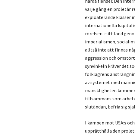
hårda fiender. Den inter
varje gång en proletär r
exploaterande klasser in
internationella kapital
rörelsen i sitt land ge
imperialismen, socialim
alltså inte att finnas n
aggression och omstörtn
synvinkeln kräver det so
folklagrens ansträngnin
av systemet med människ
mänskligheten kommer a
tillsammans som arbetar
slutändan, befria sig själ
I kampen mot USA:s och 
upprätthålla den prolet