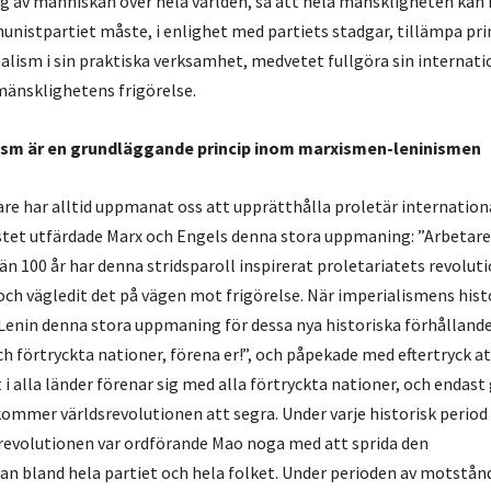
 av människan över hela världen, så att hela mänskligheten kan b
istpartiet måste, i enlighet med partiets stadgar, tillämpa pri
alism i sin praktiska verksamhet, medvetet fullgöra sin internati
 mänsklighetens frigörelse.
lism är en grundläggande princip inom marxismen-leninismen
are har alltid uppmanat oss att upprätthålla proletär internationa
et utfärdade Marx och Engels denna stora uppmaning: ”Arbetare i
r än 100 år har denna stridsparoll inspirerat proletariatets revolut
och vägledit det på vägen mot frigörelse. När imperialismens hist
Lenin denna stora uppmaning för dessa nya historiska förhållande
och förtryckta nationer, förena er!”, och påpekade med eftertryck a
 i alla länder förenar sig med alla förtryckta nationer, och endas
kommer världsrevolutionen att segra. Under varje historisk perio
 revolutionen var ordförande Mao noga med att sprida den
dan bland hela partiet och hela folket. Under perioden av motstån