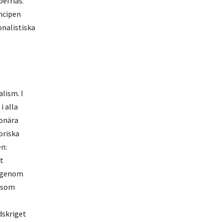
efrias.”
ncipen
onalistiska
lism. I
 alla
ionära
oriska
n:
tt
t genom
d som
dskriget