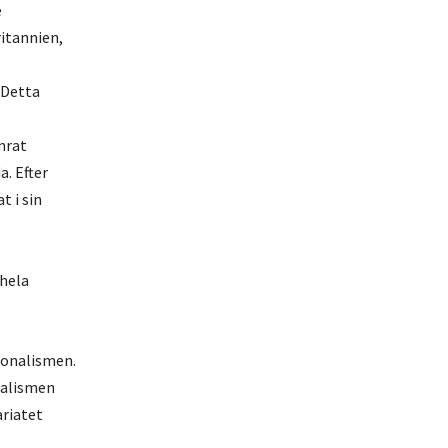
e
ritannien,
 Detta
mrat
. Efter
t i sin
 hela
ionalismen.
talismen
ariatet