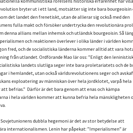
nationella kommunistiska rörelsens historiska erfarenhet har visa
evolution bryter ut i ett land, motsätter sig inte bara bourgeoisin 
om det landet den frenetiskt, utan de allierar sig också med den
ismens fulla makt och försöker undertrycka den revolutionära pro
nom denna allians mellan inhemsk och utländsk bourgeoisin. Så län
perialismen och reaktionen överlever i olika länder i världen kom
ågon fred, och de socialistiska länderna kommer alltid att vara hot
ing från utlandet. Ordförande Mao lär oss: ”Enligt den leninistis
cialistiska landets slutliga seger inte bara proletariatets och de 
gar i hemlandet, utan också världsrevolutionens seger och avska
ans exploatering av människan över hela jordklotet, varpå hela
tt befrias.” Därför är det bara genom att enas och kämpa
na i hela världen kommer att kunna befria hela mänskligheten o
va.
Sovjetunionens dubbla hegemoni är det av stor betydelse att
ära internationalismen. Lenin har påpekat: ”Imperialismen” är