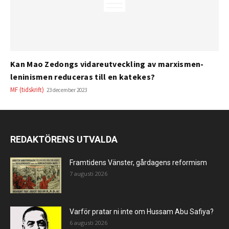
Kan Mao Zedongs vidareutveckling av marxismen-
leninismen reduceras till en katekes?
MF (tidskrift)
23 december 2023
REDAKTÖRENS UTVALDA
Framtidens Vänster, gårdagens reformism
7 augusti 2026
Varför pratar ni inte om Hussam Abu Safiya?
6 augusti 2026