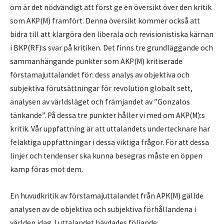
om är det nödvändigt att först ge en översikt över den kritik
som AKP(M) framfört. Denna översikt kommer också att
bidra till att klargöra den liberala och revisionistiska kärnan
i BKP(RF):s svar på kritiken. Det finns tre grundläggande och
sammanhängande punkter som AKP(M) kritiserade
förstamajuttalandet för: dess analys av objektiva och
subjektiva förutsättningar för revolution globalt sett,
analysen av världsläget och främjandet av ”Gonzalos
tänkande”. På dessa tre punkter håller vi med om AKP(M):s
kritik. Vår uppfattning är att uttalandets undertecknare har
felaktiga uppfattningar i dessa viktiga frågor. För att dessa
linjer och tendenser ska kunna besegras måste en öppen
kamp föras mot dem.
En huvudkritik av förstamajuttalandet från APK(M) gällde
analysen av de objektiva och subjektiva förhållandena i
världen idag. I uttalandet hävdades följande: