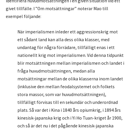
identifiera huvudmotsättningen i en given situation vid ett
givet tillfälle. I ”Om motsättningar” noterar Mao till
exempel följande:
När imperialismen inleder ett aggressionskrig mot
ett sådant land kan alla dess olika klasser, med
undantag för några förrädare, tillfälligt enas i ett
nationellt krig mot imperialismen. Vid denna tidpunkt
blir motsättningen mellan imperialismen och landet i
fråga huvudmotsättningen, medan alla
motsättningar mellan de olika klasserna inom landet
(inklusive den mellan feodalsystemet och folkets
stora massor, som var huvudmotsättningen),
tillfälligt förvisas till en sekundär och underordnad
plats. Så var det i Kina i 1840 års opiumkrig, i 1894 års
kinesisk-japanska krig och i Yi Ho Tuan-kriget år 1900,
och så är det nu i det pågående kinesisk-japanska