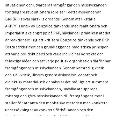
situationen och utvärdera framgångar och misslyckanden
för tidigare revolutionära rörelser. I detta avseende var
BKP(RF):s svar särskilt oroande. Genom att likställa
AKP(M):s kritik av Gonzalos tänkande med reaktionära och
imperialistiska angrepp på PKP, hävdar de i praktiken att det
är reaktionärt i sig att kritisera Gonzalos tänkande och PKP.
Detta strider mot den grundläggande maoistiska principen
att varje politiskt parti och varje individ har korrekta och
felaktiga idéer, och att varje politisk organisation därför har
framgångar och misslyckanden. Genom kamratlig kritik
och självkritik, liksom genom diskussion, debatt och
dialektisk materialistisk analys är det möjligt att summera
framgångar och misslyckanden, undvika att upprepa
misstag och göra misslyckanden till framgångens mor. I
stället för att anta den maoistiska metoden med konkreta
undersökningar av konkreta förhållanden och den