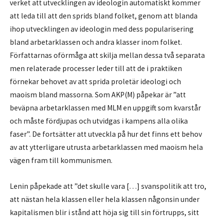
verket att utvecklingen av ideologin automatiskt kommer
att leda till att den sprids bland folket, genom att blanda
ihop utvecklingen av ideologin med dess popularisering
bland arbetarklassen och andra klasser inom folket.
Författarnas oförmåga att skilja mellan dessa två separata
men relaterade processer leder till att de i praktiken
förnekar behovet av att sprida proletär ideologi och
maoism bland massorna. Som AKP(M) påpekar är ”att
beväpna arbetarklassen med MLM en uppgift som kvarstår
och måste fördjupas och utvidgas i kampens alla olika
faser”. De fortsätter att utveckla på hur det finns ett behov
av att ytterligare utrusta arbetarklassen med maoism hela
vägen fram till kommunismen.
Lenin påpekade att ”det skulle vara […] svanspolitik att tro,
att nästan hela klassen eller hela klassen någonsin under
kapitalismen blir i stånd att höja sig till sin förtrupps, sitt