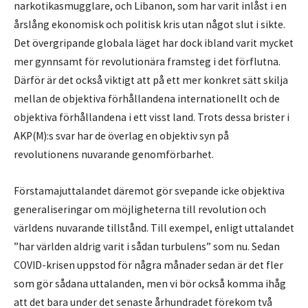
narkotikasmugglare, och Libanon, som har varit inlåst i en
årslång ekonomisk och politisk kris utan något slut i sikte.
Det övergripande globala läget har dock ibland varit mycket
mer gynnsamt för revolutionära framsteg i det förflutna.
Därför är det också viktigt att på ett mer konkret sätt skilja
mellan de objektiva förhållandena internationellt och de
objektiva förhållandena i ett visst land. Trots dessa brister i
AKP(M):s svar har de överlag en objektiv syn på
revolutionens nuvarande genomförbarhet.
Förstamajuttalandet däremot gör svepande icke objektiva
generaliseringar om möjligheterna till revolution och
världens nuvarande tillstånd. Till exempel, enligt uttalandet
”har världen aldrig varit i sådan turbulens” som nu. Sedan
COVID-krisen uppstod för några månader sedan är det fler
som gör sådana uttalanden, men vi bör också komma ihåg
att det bara under det senaste århundradet förekom två