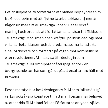
Det är subjektivt av författarna att blanda ihop syntesen av
MLM-ideologin med att ”[utrusta arbetarklassen] mer än
någonsin med sitt allsmäktiga vapen”. Det är också
märkligt och oroande att författarna hänvisar till MLM som
”allsmäktig”. Maoismen är en kraftfull politisk ideologi med
vilken arbetarklassen och de breda massorna kan störta
sina förtryckare och fortsätta på vägen mot kommunism
efter revolutionen. Att hänvisa till ideologin som
”allsmäktig” eller omnipotent återspeglar dock en
övergripande ton här som går ut på att ersätta innehåll med
bravader.
Dessa metafysiska beskrivningar av MLM som ”allsmäktig”
verkar också vara kopplade till att man försummar behovet
av att sprida MLM bland folket. Författarna antyder i själva