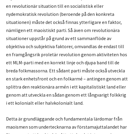
en revolutionär situation till en socialistisk eller
nydemokratisk revolution (beroende på den konkreta
situationen) måste det också finnas ytterligare en faktor,
nämligen ett maoistiskt parti. Så även om revolutionära
situationer uppstår på grund av ett sammanflöde av
objektiva och subjektiva faktorer, omvandlas de endast till
en framgångsrik proletär revolution genom aktiviteten hos
ett MLM-parti med en korrekt linje och djupa band till de
breda folkmassorna. Ett sådant parti måste också utveckla
en stark enhetsfront och en folkarmé – antingen genom att
splittra den reaktionära armén i ett kapitalistiskt land eller
genom att utveckla en sådan genom ett långvarigt folkkrig
i ett kolonialt eller halvkolonialt land.
Detta är grundläggande och fundamentala lärdomar från
maoismen som undertecknarna av förstamajuttalandet har