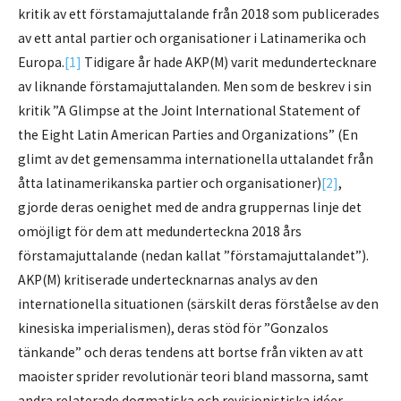
kritik av ett förstamajuttalande från 2018 som publicerades
av ett antal partier och organisationer i Latinamerika och
Europa.
[1]
Tidigare år hade AKP(M) varit medundertecknare
av liknande förstamajuttalanden. Men som de beskrev i sin
kritik ”A Glimpse at the Joint International Statement of
the Eight Latin American Parties and Organizations” (En
glimt av det gemensamma internationella uttalandet från
åtta latinamerikanska partier och organisationer)
[2]
,
gjorde deras oenighet med de andra gruppernas linje det
omöjligt för dem att medunderteckna 2018 års
förstamajuttalande (nedan kallat ”förstamajuttalandet”).
AKP(M) kritiserade undertecknarnas analys av den
internationella situationen (särskilt deras förståelse av den
kinesiska imperialismen), deras stöd för ”Gonzalos
tänkande” och deras tendens att bortse från vikten av att
maoister sprider revolutionär teori bland massorna, samt
andra relaterade dogmatiska och revisionistiska idéer.