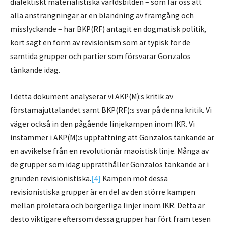
dialektiskt materialistiska världsbilden – som lär oss att
alla ansträngningar är en blandning av framgång och
misslyckande – har BKP(RF) antagit en dogmatisk politik,
kort sagt en form av revisionism som är typisk för de
samtida grupper och partier som försvarar Gonzalos
tänkande idag.
I detta dokument analyserar vi AKP(M):s kritik av
förstamajuttalandet samt BKP(RF):s svar på denna kritik. Vi
väger också in den pågående linjekampen inom IKR. Vi
instämmer i AKP(M):s uppfattning att Gonzalos tänkande är
en avvikelse från en revolutionär maoistisk linje. Många av
de grupper som idag upprätthåller Gonzalos tänkande är i
grunden revisionistiska.
[4]
Kampen mot dessa
revisionistiska grupper är en del av den större kampen
mellan proletära och borgerliga linjer inom IKR. Detta är
desto viktigare eftersom dessa grupper har fört fram tesen