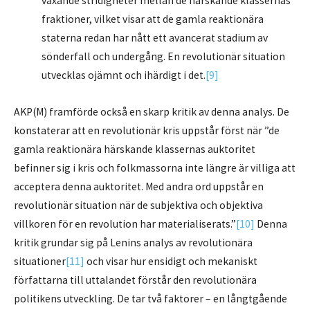
växande stridigheter mellan de härskande klassernas
fraktioner, vilket visar att de gamla reaktionära
staterna redan har nått ett avancerat stadium av
sönderfall och undergång. En revolutionär situation
utvecklas ojämnt och ihärdigt i det.
[9]
AKP(M) framförde också en skarp kritik av denna analys. De
konstaterar att en revolutionär kris uppstår först när ”de
gamla reaktionära härskande klassernas auktoritet
befinner sig i kris och folkmassorna inte längre är villiga att
acceptera denna auktoritet. Med andra ord uppstår en
revolutionär situation när de subjektiva och objektiva
villkoren för en revolution har materialiserats.”
[10]
Denna
kritik grundar sig på Lenins analys av revolutionära
situationer
[11]
och visar hur ensidigt och mekaniskt
författarna till uttalandet förstår den revolutionära
politikens utveckling. De tar två faktorer – en långtgående