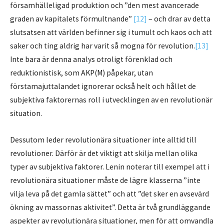
församhälleligad produktion och ”den mest avancerade
graden av kapitalets förmultnande”
[12]
– och drar av detta
slutsatsen att världen befinner sig i tumult och kaos och att
saker och ting aldrig har varit så mogna för revolution.
[13]
Inte bara är denna analys otroligt förenklad och
reduktionistisk, som AKP(M) påpekar, utan
förstamajuttalandet ignorerar också helt och hållet de
subjektiva faktorernas roll i utvecklingen av en revolutionär
situation.
Dessutom leder revolutionära situationer inte alltid till
revolutioner. Därför är det viktigt att skilja mellan olika
typer av subjektiva faktorer. Lenin noterar till exempel att i
revolutionära situationer måste de lägre klasserna ”inte
vilja leva på det gamla sättet” och att ”det sker en avsevärd
ökning av massornas aktivitet”. Detta är två grundläggande
aspekter av revolutionära situationer, men för att omvandla