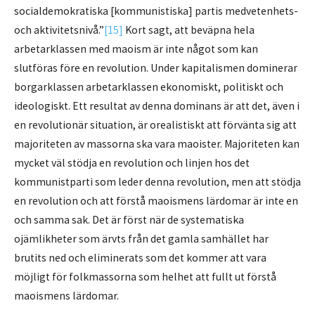
socialdemokratiska [kommunistiska] partis medvetenhets-
och aktivitetsnivå.”
[15]
Kort sagt, att beväpna hela
arbetarklassen med maoism är inte något som kan
slutföras före en revolution. Under kapitalismen dominerar
borgarklassen arbetarklassen ekonomiskt, politiskt och
ideologiskt. Ett resultat av denna dominans är att det, även i
en revolutionär situation, är orealistiskt att förvänta sig att
majoriteten av massorna ska vara maoister. Majoriteten kan
mycket väl stödja en revolution och linjen hos det
kommunistparti som leder denna revolution, men att stödja
en revolution och att förstå maoismens lärdomar är inte en
och samma sak. Det är först när de systematiska
ojämlikheter som ärvts från det gamla samhället har
brutits ned och eliminerats som det kommer att vara
möjligt för folkmassorna som helhet att fullt ut förstå
maoismens lärdomar.