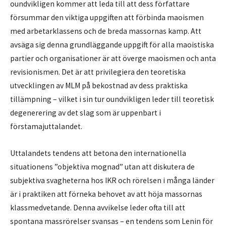
oundvikligen kommer att leda till att dess författare
försummar den viktiga uppgiften att förbinda maoismen
med arbetarklassens och de breda massornas kamp. Att
avsäga sig denna grundläggande uppgift för alla maoistiska
partier och organisationer är att överge maoismen och anta
revisionismen. Det är att privilegiera den teoretiska
utvecklingen av MLM på bekostnad av dess praktiska
tillämpning – vilket i sin tur oundvikligen leder till teoretisk
degenerering av det slag som är uppenbart i
förstamajuttalandet.
Uttalandets tendens att betona den internationella
situationens ”objektiva mognad” utan att diskutera de
subjektiva svagheterna hos IKR och rörelsen i många länder
är i praktiken att förneka behovet av att höja massornas
klassmedvetande. Denna avvikelse leder ofta till att
spontana massrörelser svansas – en tendens som Lenin för