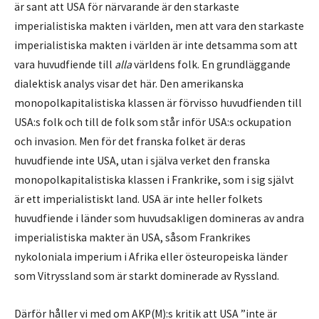
är sant att USA för närvarande är den starkaste
imperialistiska makten i världen, men att vara den starkaste
imperialistiska makten i världen är inte detsamma som att
vara huvudfiende till
alla
världens folk. En grundläggande
dialektisk analys visar det här. Den amerikanska
monopolkapitalistiska klassen är förvisso huvudfienden till
USA:s folk och till de folk som står inför USA:s ockupation
och invasion. Men för det franska folket är deras
huvudfiende inte USA, utan i själva verket den franska
monopolkapitalistiska klassen i Frankrike, som i sig självt
är ett imperialistiskt land. USA är inte heller folkets
huvudfiende i länder som huvudsakligen domineras av andra
imperialistiska makter än USA, såsom Frankrikes
nykoloniala imperium i Afrika eller östeuropeiska länder
som Vitryssland som är starkt dominerade av Ryssland.
Därför håller vi med om AKP(M):s kritik att USA ”inte är