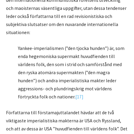
den internationella kommunistiska rörelsens utveckling
och maoisternas väsentliga uppgifter, utan dessa tendenser
leder också författarna till en rad revisionistiska och
subjektiva slutsatser om den nuvarande internationella
situationen:
Yankee-imperialismen (”den tjocka hunden”) är, som
enda hegemoniska supermakt huvudfienden till
världens folk, den som i strid och samförstånd med
den ryska atomära supermakten (”den magra
hunden”) och andra imperialistiska makter leder
aggressions- och plundringskrig mot världens
förtryckta folk och nationer.
[17]
Författarna till förstamajuttalandet hävdar att de två
viktigaste imperialistiska makterna är USA och Ryssland,
och att av dessa är USA ”huvudfienden till världens folk”. Det