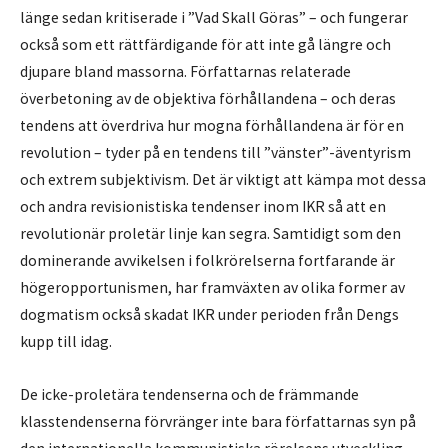
länge sedan kritiserade i ”Vad Skall Göras” – och fungerar
också som ett rättfärdigande för att inte gå längre och
djupare bland massorna. Författarnas relaterade
överbetoning av de objektiva förhållandena – och deras
tendens att överdriva hur mogna förhållandena är för en
revolution – tyder på en tendens till ”vänster”-äventyrism
och extrem subjektivism. Det är viktigt att kämpa mot dessa
och andra revisionistiska tendenser inom IKR så att en
revolutionär proletär linje kan segra. Samtidigt som den
dominerande avvikelsen i folkrörelserna fortfarande är
högeropportunismen, har framväxten av olika former av
dogmatism också skadat IKR under perioden från Dengs
kupp till idag.
De icke-proletära tendenserna och de främmande
klasstendenserna förvränger inte bara författarnas syn på