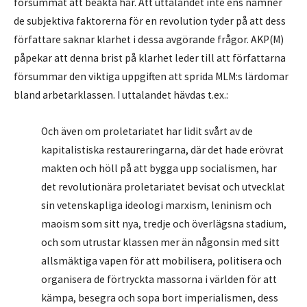
försummat att beakta här. Att uttalandet inte ens nämner
de subjektiva faktorerna för en revolution tyder på att dess
författare saknar klarhet i dessa avgörande frågor. AKP(M)
påpekar att denna brist på klarhet leder till att författarna
försummar den viktiga uppgiften att sprida MLM:s lärdomar
bland arbetarklassen. I uttalandet hävdas t.ex.:
Och även om proletariatet har lidit svårt av de
kapitalistiska restaureringarna, där det hade erövrat
makten och höll på att bygga upp socialismen, har
det revolutionära proletariatet bevisat och utvecklat
sin vetenskapliga ideologi marxism, leninism och
maoism som sitt nya, tredje och överlägsna stadium,
och som utrustar klassen mer än någonsin med sitt
allsmäktiga vapen för att mobilisera, politisera och
organisera de förtryckta massorna i världen för att
kämpa, besegra och sopa bort imperialismen, dess