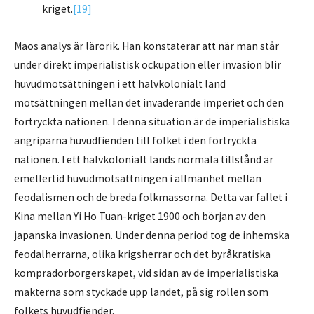
kriget.
[19]
Maos analys är lärorik. Han konstaterar att när man står
under direkt imperialistisk ockupation eller invasion blir
huvudmotsättningen i ett halvkolonialt land
motsättningen mellan det invaderande imperiet och den
förtryckta nationen. I denna situation är de imperialistiska
angriparna huvudfienden till folket i den förtryckta
nationen. I ett halvkolonialt lands normala tillstånd är
emellertid huvudmotsättningen i allmänhet mellan
feodalismen och de breda folkmassorna. Detta var fallet i
Kina mellan Yi Ho Tuan-kriget 1900 och början av den
japanska invasionen. Under denna period tog de inhemska
feodalherrarna, olika krigsherrar och det byråkratiska
kompradorborgerskapet, vid sidan av de imperialistiska
makterna som styckade upp landet, på sig rollen som
folkets huvudfiender.