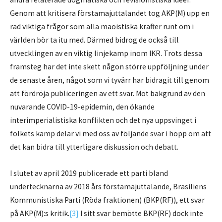
Genom att kritisera förstamajuttalandet tog AKP(M) upp en
rad viktiga frågor som alla maoistiska krafter runt om i
världen bör ta itu med. Därmed bidrog de också till
utvecklingen av en viktig linjekamp inom IKR. Trots dessa
framsteg har det inte skett någon större uppföljning under
de senaste åren, något som vi tyvärr har bidragit till genom
att fördröja publiceringen av ett svar. Mot bakgrund av den
nuvarande COVID-19-epidemin, den ökande
interimperialistiska konflikten och det nya uppsvinget i
folkets kamp delar vi med oss av följande svar i hopp om att
det kan bidra till ytterligare diskussion och debatt.
I slutet av april 2019 publicerade ett parti bland
undertecknarna av 2018 års förstamajuttalande, Brasiliens
Kommunistiska Parti (Röda fraktionen) (BKP(RF)), ett svar
på AKP(M):s kritik.
[3]
I sitt svar bemötte BKP(RF) dock inte