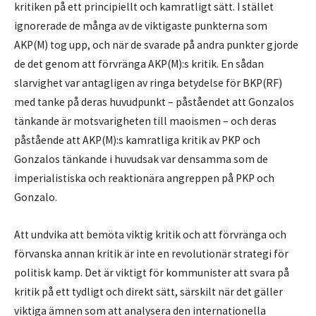
kritiken på ett principiellt och kamratligt sätt. I stället
ignorerade de många av de viktigaste punkterna som
AKP(M) tog upp, och när de svarade på andra punkter gjorde
de det genom att förvränga AKP(M):s kritik. En sådan
slarvighet var antagligen av ringa betydelse för BKP(RF)
med tanke på deras huvudpunkt – påståendet att Gonzalos
tänkande är motsvarigheten till maoismen – och deras
påstående att AKP(M):s kamratliga kritik av PKP och
Gonzalos tänkande i huvudsak var densamma som de
imperialistiska och reaktionära angreppen på PKP och
Gonzalo.
Att undvika att bemöta viktig kritik och att förvränga och
förvanska annan kritik är inte en revolutionär strategi för
politisk kamp. Det är viktigt för kommunister att svara på
kritik på ett tydligt och direkt sätt, särskilt när det gäller
viktiga ämnen som att analysera den internationella