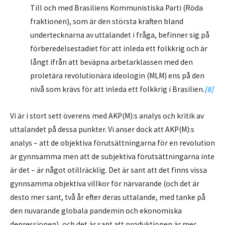
Till och med Brasiliens Kommunistiska Parti (Röda
fraktionen), som är den största kraften bland
undertecknarna av uttalandet i fråga, befinner sig på
förberedelsestadiet för att inleda ett folkkrig och är
långt ifrån att beväpna arbetarklassen med den
proletära revolutionära ideologin (MLM) ens på den
nivå som krävs för att inleda ett folkkrig i Brasilien.
[8]
Vi är i stort sett överens med AKP(M):s analys och kritik av
uttalandet på dessa punkter. Vi anser dock att AKP(M):s
analys – att de objektiva förutsättningarna för en revolution
är gynnsamma men att de subjektiva förutsättningarna inte
är det – är något otillräcklig. Det är sant att det finns vissa
gynnsamma objektiva villkor för närvarande (och det är
desto mer sant, två år efter deras uttalande, med tanke på
den nuvarande globala pandemin och ekonomiska
depressionen), och det är sant att produktionen är mer