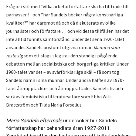
Frågor i stil med “vilka arbetarförfattare ska ha tillträde till
parnassen?” och “har Sandels böcker några konstnärliga
kvalitéer?” har däremot då och då diskuterats av olika
journalister och författare … och vid dessa tillfällen har det
inte alltid funnits samförstånd. Under det sena 1920-talet
användes Sandels postumt utgivna roman
Mannen som
reste sig
som ett slags slagträ i den ständigt pågående
debatten mellan socialistiska och borgerliga kritiker. Under
1960-talet var det – av svårförklarliga skäl – få som tog
Sandels namn i sina munnar. Under andra hälften av 1970-
talet återupptäcktes och återupprättades Sandels liv och
verk av feministiska litteraturvetare som Ebba Witt-
Brattström och Tilda Maria Forselius.
Maria Sandels eftermäle
undersöker hur Sandels
författarskap har behandlats åren 1927-2011.
Samtidigt berättar den historien om ett kulturlandskap