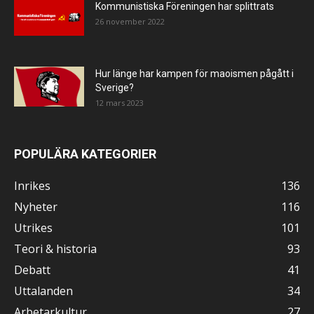
Kommunistiska Föreningen har splittrats
26 november 2022
Hur länge har kampen för maoismen pågått i
Sverige?
12 mars 2023
POPULÄRA KATEGORIER
Inrikes
136
Nyheter
116
Utrikes
101
Teori & historia
93
Debatt
41
Uttalanden
34
Arbetarkultur
27