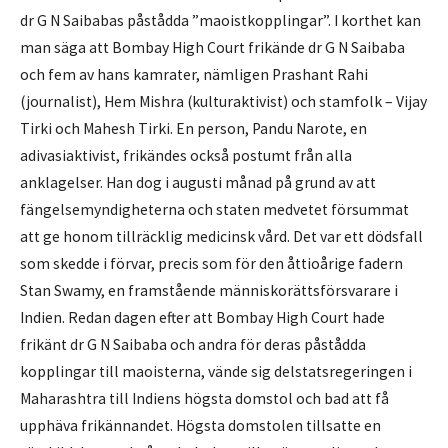
dr G N Saibabas påstådda ”maoistkopplingar”. I korthet kan
man säga att Bombay High Court frikände dr G N Saibaba
och fem av hans kamrater, nämligen Prashant Rahi
(journalist), Hem Mishra (kulturaktivist) och stamfolk – Vijay
Tirki och Mahesh Tirki. En person, Pandu Narote, en
adivasiaktivist, frikändes också postumt från alla
anklagelser. Han dog i augusti månad på grund av att
fängelsemyndigheterna och staten medvetet försummat
att ge honom tillräcklig medicinsk vård. Det var ett dödsfall
som skedde i förvar, precis som för den åttioårige fadern
Stan Swamy, en framstående människorättsförsvarare i
Indien. Redan dagen efter att Bombay High Court hade
frikänt dr G N Saibaba och andra för deras påstådda
kopplingar till maoisterna, vände sig delstatsregeringen i
Maharashtra till Indiens högsta domstol och bad att få
upphäva frikännandet. Högsta domstolen tillsatte en