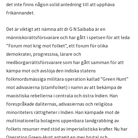
det inte finns någon solid anledning till att upphäva
frikännandet.
Det är viktigt att nämna att dr G N Saibaba är en
människorättsförsvarare och har gått i spetsen för att leda
”Forum mot krig mot folket”, ett forum för olika
demokrater, progressiva, lärare och
medborgarrättsförsvarare som har gått samman för att
kämpa mot och avslöja den indiska statens
folkmordsmässiga militära operation kallad ”Green Hunt”
mot adivasierna (stamfolket) i namn av att bekämpa de
maoistiska rebellerna i centrala och östra Indien. Han
förespråkade daliternas, adivasiernas och religiösa
minoriteters rättigheter i Indien. Han kämpade mot de
multinationella bolagens uppenbara landgrabbing av
folkets resurser med stöd av imperialistiska krafter. Nu har
Operation Green-Hunt antagit en mer brutal och