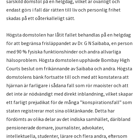
särskild domstol på en helgdag, vilket är ovanligt och
endast görs i fall där rätten till liv och personlig frihet
skadas på ett oåterkalleligt sätt.
Högsta domstolen har låtit fallet behandlas på en helgdag
för att begränsa frisläppandet av Dr. G N Saibaba, en person
med 90 % fysiska funktionshinder och andra allvarliga
hälsoproblem. Högsta domstolen upphävde Bombay High
Courts beslut om frikännande av Saibaba och andra. Högsta
domstolens bänk fortsatte till och med att konstatera att
hjärnan är farligare i sådana fall som rör maoister och att
det inte är nödvändigt med direkt inblandning, vilket skapar
ett farligt prejudikat för de många ”konspirationsfall” som
staten registrerar mot sina oliktänkande. Detta har
fördömts av olika delar av det indiska samhället, däribland
pensionerade domare, journalister, advokater,
intellektuella, studenter, lärare och flera andra, eftersom