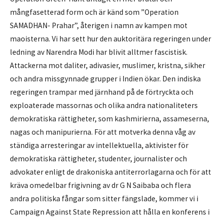
mångfasetterad form och är känd som ”Operation
SAMADHAN- Prahar”, återigen i namn av kampen mot
maoisterna. Vi har sett hur den auktoritära regeringen under
ledning av Narendra Modi har blivit alltmer fascistisk.
Attackerna mot daliter, adivasier, muslimer, kristna, sikher
och andra missgynnade grupper i Indien ökar. Den indiska
regeringen trampar med järnhand på de förtryckta och
exploaterade massornas och olika andra nationaliteters
demokratiska rättigheter, som kashmirierna, assameserna,
nagas och manipurierna. För att motverka denna våg av
ständiga arresteringar av intellektuella, aktivister för
demokratiska rättigheter, studenter, journalister och
advokater enligt de drakoniska antiterrorlagarna och för att
kräva omedelbar frigivning av dr G N Saibaba och flera
andra politiska fångar som sitter fängslade, kommer vi i
Campaign Against State Repression att hålla en konferens i