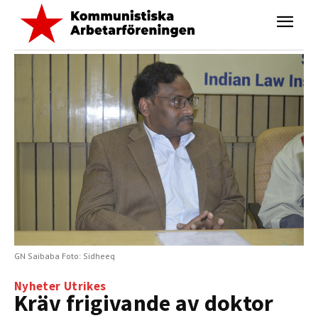
GN Saibaba Foto: Sidheeq
Nyheter
Utrikes
Kräv frigivande av doktor