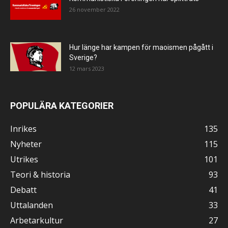
26 november 2022
Hur länge har kampen för maoismen pågått i
Sverige?
12 mars 2023
POPULÄRA KATEGORIER
Inrikes
135
Nyheter
115
Utrikes
101
Teori & historia
93
Debatt
41
Uttalanden
33
Arbetarkultur
27