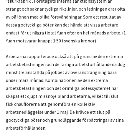
”skurkfabrik”. Företagets interna sanktionssystem är
strängt och saknar tydliga riktlinjer, och ledningen drar ofta
av på lönen med olika förevändningar. Som ett resultat av
dessa godtyckliga böter kan det hända att vissa arbetare
endast får ut några tiotal Yuan efter en hel månads arbete. (1
Yuan motsvarar knappt 1:50 i svenska kronor)
Arbetarna rapporterade också att på grund av den extrema
arbetsbelastningen och de farliga arbetsförhållandena dog
minst tre anställda på jobbet av överansträngning bara
under mars månad. Kombinationen av den extrema
arbetsbelastningen och det orimliga bötessystemet har
skapat ett djupt missnöje bland arbetarna, vilket till slut
fick chaufförerna att genomföra en kollektiv
arbetsnedläggelse under 1 maj. De krävde ett slut på
godtyckliga böter och grundläggande förbättringar av sina
arbetsförhållanden.