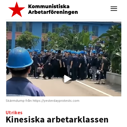
Skärmdump från https://yesterdayprotests.com
Utrikes
Kinesiska arbetarklassen