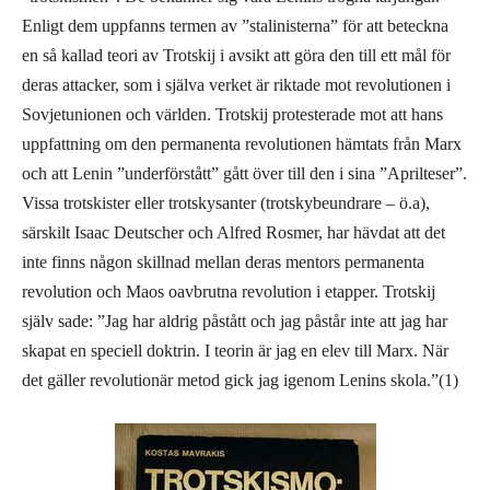
Enligt dem uppfanns termen av ”stalinisterna” för att beteckna
en så kallad teori av Trotskij i avsikt att göra den till ett mål för
deras attacker, som i själva verket är riktade mot revolutionen i
Sovjetunionen och världen. Trotskij protesterade mot att hans
uppfattning om den permanenta revolutionen hämtats från Marx
och att Lenin ”underförstått” gått över till den i sina ”Aprilteser”.
Vissa trotskister eller trotskysanter (trotskybeundrare – ö.a),
särskilt Isaac Deutscher och Alfred Rosmer, har hävdat att det
inte finns någon skillnad mellan deras mentors permanenta
revolution och Maos oavbrutna revolution i etapper. Trotskij
själv sade: ”Jag har aldrig påstått och jag påstår inte att jag har
skapat en speciell doktrin. I teorin är jag en elev till Marx. När
det gäller revolutionär metod gick jag igenom Lenins skola.”(1)