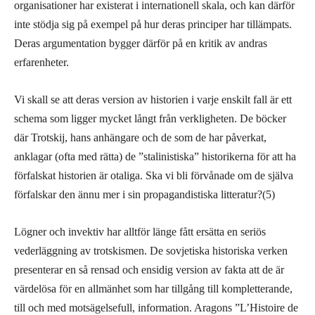
organisationer har existerat i internationell skala, och kan därför
inte stödja sig på exempel på hur deras principer har tillämpats.
Deras argumentation bygger därför på en kritik av andras
erfarenheter.
Vi skall se att deras version av historien i varje enskilt fall är ett
schema som ligger mycket långt från verkligheten. De böcker
där Trotskij, hans anhängare och de som de har påverkat,
anklagar (ofta med rätta) de ”stalinistiska” historikerna för att ha
förfalskat historien är otaliga. Ska vi bli förvånade om de själva
förfalskar den ännu mer i sin propagandistiska litteratur?(5)
Lögner och invektiv har alltför länge fått ersätta en seriös
vederläggning av trotskismen. De sovjetiska historiska verken
presenterar en så rensad och ensidig version av fakta att de är
värdelösa för en allmänhet som har tillgång till kompletterande,
till och med motsägelsefull, information. Aragons ”L’Histoire de