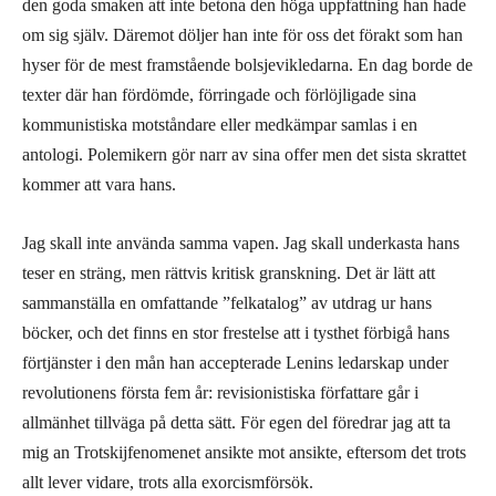
den goda smaken att inte betona den höga uppfattning han hade
om sig själv. Däremot döljer han inte för oss det förakt som han
hyser för de mest framstående bolsjevikledarna. En dag borde de
texter där han fördömde, förringade och förlöjligade sina
kommunistiska motståndare eller medkämpar samlas i en
antologi. Polemikern gör narr av sina offer men det sista skrattet
kommer att vara hans.
Jag skall inte använda samma vapen. Jag skall underkasta hans
teser en sträng, men rättvis kritisk granskning. Det är lätt att
sammanställa en omfattande ”felkatalog” av utdrag ur hans
böcker, och det finns en stor frestelse att i tysthet förbigå hans
förtjänster i den mån han accepterade Lenins ledarskap under
revolutionens första fem år: revisionistiska författare går i
allmänhet tillväga på detta sätt. För egen del föredrar jag att ta
mig an Trotskijfenomenet ansikte mot ansikte, eftersom det trots
allt lever vidare, trots alla exorcismförsök.