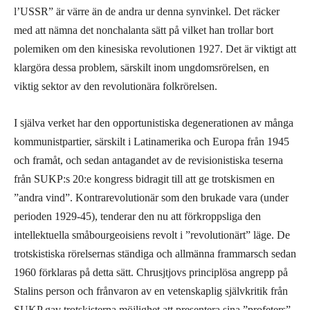
l’USSR” är värre än de andra ur denna synvinkel. Det räcker
med att nämna det nonchalanta sätt på vilket han trollar bort
polemiken om den kinesiska revolutionen 1927. Det är viktigt att
klargöra dessa problem, särskilt inom ungdomsrörelsen, en
viktig sektor av den revolutionära folkrörelsen.
I själva verket har den opportunistiska degenerationen av många
kommunistpartier, särskilt i Latinamerika och Europa från 1945
och framåt, och sedan antagandet av de revisionistiska teserna
från SUKP:s 20:e kongress bidragit till att ge trotskismen en
”andra vind”. Kontrarevolutionär som den brukade vara (under
perioden 1929-45), tenderar den nu att förkroppsliga den
intellektuella småbourgeoisiens revolt i ”revolutionärt” läge. De
trotskistiska rörelsernas ständiga och allmänna frammarsch sedan
1960 förklaras på detta sätt. Chrusjtjovs principlösa angrepp på
Stalins person och frånvaron av en vetenskaplig självkritik från
SUKP gav trotskisterna möjlighet att presentera sina ”profeters”