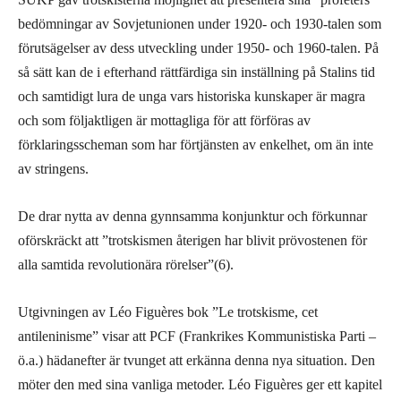
bedömningar av Sovjetunionen under 1920- och 1930-talen som
förutsägelser av dess utveckling under 1950- och 1960-talen. På
så sätt kan de i efterhand rättfärdiga sin inställning på Stalins tid
och samtidigt lura de unga vars historiska kunskaper är magra
och som följaktligen är mottagliga för att förföras av
förklaringsscheman som har förtjänsten av enkelhet, om än inte
av stringens.
De drar nytta av denna gynnsamma konjunktur och förkunnar
oförskräckt att ”trotskismen återigen har blivit prövostenen för
alla samtida revolutionära rörelser”(6).
Utgivningen av Léo Figuères bok ”Le trotskisme, cet
antileninisme” visar att PCF (Frankrikes Kommunistiska Parti –
ö.a.) hädanefter är tvunget att erkänna denna nya situation. Den
möter den med sina vanliga metoder. Léo Figuères ger ett kapitel