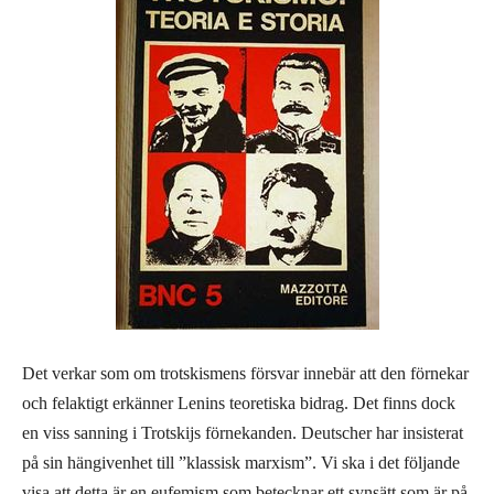
Det verkar som om trotskismens försvar innebär att den förnekar
och felaktigt erkänner Lenins teoretiska bidrag. Det finns dock
en viss sanning i Trotskijs förnekanden. Deutscher har insisterat
på sin hängivenhet till ”klassisk marxism”. Vi ska i det följande
visa att detta är en eufemism som betecknar ett synsätt som är på