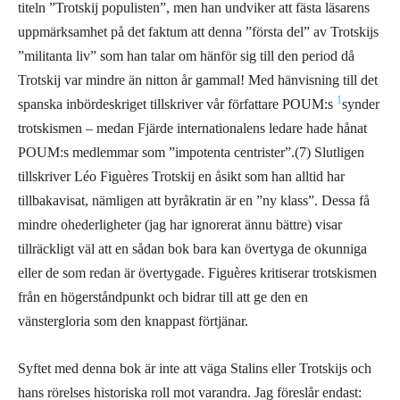
titeln ”Trotskij populisten”, men han undviker att fästa läsarens
uppmärksamhet på det faktum att denna ”första del” av Trotskijs
”militanta liv” som han talar om hänför sig till den period då
Trotskij var mindre än nitton år gammal! Med hänvisning till det
1
spanska inbördeskriget tillskriver vår författare POUM:s
synder
trotskismen – medan Fjärde internationalens ledare hade hånat
POUM:s medlemmar som ”impotenta centrister”.(7) Slutligen
tillskriver Léo Figuères Trotskij en åsikt som han alltid har
tillbakavisat, nämligen att byråkratin är en ”ny klass”. Dessa få
mindre ohederligheter (jag har ignorerat ännu bättre) visar
tillräckligt väl att en sådan bok bara kan övertyga de okunniga
eller de som redan är övertygade. Figuères kritiserar trotskismen
från en högerståndpunkt och bidrar till att ge den en
vänstergloria som den knappast förtjänar.
Syftet med denna bok är inte att väga Stalins eller Trotskijs och
hans rörelses historiska roll mot varandra. Jag föreslår endast: