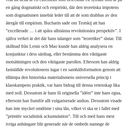
en gång dogmatiskt och empiriskt, där den teoretiska impotens
som dogmatismen innebär leder till att de som drabbas av den
återgår till empirism. Bucharin sade om Trotskij att han
”excellerade … i att spåra allmänna revolutionära perspektiv”. I
själva verket är det där hans talanger som ”teoretiker” slutar. Till
skillnad från Lenin och Mao kunde han aldrig analysera en
konjunktur i dess särdrag, eller bestämma den viktigaste
motsättningen och den viktigaste parollen. Eftersom han aldrig
fastställde revolutionens lagar i en samhällsformation genom att
tillämpa den historiska materialismens universella princip i
klasskampens praktik, var hans bidrag till denna vetenskap lika
med noll. Dessutom är hans få originella ”idéer” inte hans egna,
eftersom han framför allt vulgariserade andras. Dessutom visade
han inte mycket omdöme i sina lån, vilket vi ska se i fallet med
”primitiv socialistisk ackumulation”. Till och med hans mest
ivriga anhängare blir generade när de ombeds namnge de