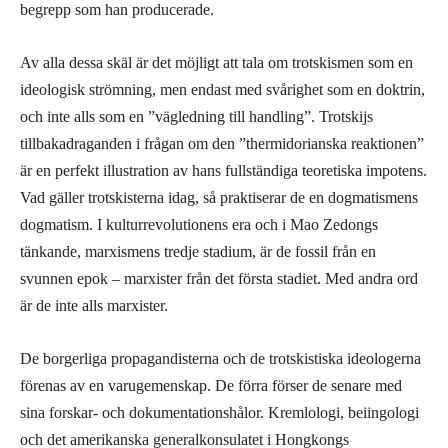
begrepp som han producerade.
Av alla dessa skäl är det möjligt att tala om trotskismen som en
ideologisk strömning, men endast med svårighet som en doktrin,
och inte alls som en ”vägledning till handling”. Trotskijs
tillbakadraganden i frågan om den ”thermidorianska reaktionen”
är en perfekt illustration av hans fullständiga teoretiska impotens.
Vad gäller trotskisterna idag, så praktiserar de en dogmatismens
dogmatism. I kulturrevolutionens era och i Mao Zedongs
tänkande, marxismens tredje stadium, är de fossil från en
svunnen epok – marxister från det första stadiet. Med andra ord
är de inte alls marxister.
De borgerliga propagandisterna och de trotskistiska ideologerna
förenas av en varugemenskap. De förra förser de senare med
sina forskar- och dokumentationshålor. Kremlologi, beiingologi
och det amerikanska generalkonsulatet i Hongkongs