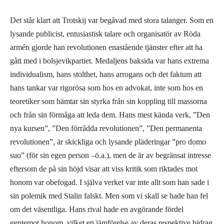
Det står klart att Trotskij var begåvad med stora talanger. Som en
lysande publicist, entusiastisk talare och organisatör av Röda
armén gjorde han revolutionen enastående tjänster efter att ha
gått med i bolsjevikpartiet. Medaljens baksida var hans extrema
individualism, hans stolthet, hans arrogans och det faktum att
hans tankar var rigorösa som hos en advokat, inte som hos en
teoretiker som hämtar sin styrka från sin koppling till massorna
och från sin förmåga att leda dem. Hans mest kända verk, ”Den
nya kursen”, ”Den förrådda revolutionen”, ”Den permanenta
revolutionen”, är skickliga och lysande pläderingar ”pro domo
suo” (för sin egen person –ö.a.), men de är av begränsat intresse
eftersom de på sin höjd visar att viss kritik som riktades mot
honom var obefogad. I själva verket var inte allt som han sade i
sin polemik med Stalin falskt. Men som vi skall se hade han fel
om det väsentliga. Hans rival hade en avgörande fördel
gentemot honom, vilket en jämförelse av deras respektive bidrag