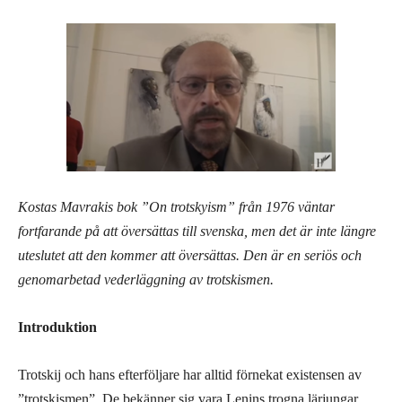
Kostas Mavrakis bok ”On trotskyism” från 1976 väntar
fortfarande på att översättas till svenska, men det är inte längre
uteslutet att den kommer att översättas. Den är en seriös och
genomarbetad vederläggning av trotskismen.
Introduktion
Trotskij och hans efterföljare har alltid förnekat existensen av
”trotskismen”. De bekänner sig vara Lenins trogna lärjungar.