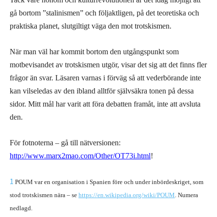
gå bortom ”stalinismen” och följaktligen, på det teoretiska och
praktiska planet, slutgiltigt väga den mot trotskismen.
När man väl har kommit bortom den utgångspunkt som
motbevisandet av trotskismen utgör, visar det sig att det finns fler
frågor än svar. Läsaren varnas i förväg så att vederbörande inte
kan vilseledas av den ibland alltför självsäkra tonen på dessa
sidor. Mitt mål har varit att föra debatten framåt, inte att avsluta
den.
För fotnoterna – gå till nätversionen:
http://www.marx2mao.com/Other/OT73i.html
!
1
POUM var en organisation i Spanien före och under inbördeskriget, som
stod trotskismen nära – se
https://en.wikipedia.org/wiki/POUM
. Numera
nedlagd.