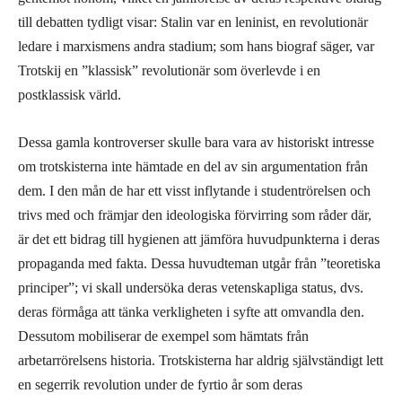
till debatten tydligt visar: Stalin var en leninist, en revolutionär
ledare i marxismens andra stadium; som hans biograf säger, var
Trotskij en ”klassisk” revolutionär som överlevde i en
postklassisk värld.
Dessa gamla kontroverser skulle bara vara av historiskt intresse
om trotskisterna inte hämtade en del av sin argumentation från
dem. I den mån de har ett visst inflytande i studentrörelsen och
trivs med och främjar den ideologiska förvirring som råder där,
är det ett bidrag till hygienen att jämföra huvudpunkterna i deras
propaganda med fakta. Dessa huvudteman utgår från ”teoretiska
principer”; vi skall undersöka deras vetenskapliga status, dvs.
deras förmåga att tänka verkligheten i syfte att omvandla den.
Dessutom mobiliserar de exempel som hämtats från
arbetarrörelsens historia. Trotskisterna har aldrig självständigt lett
en segerrik revolution under de fyrtio år som deras