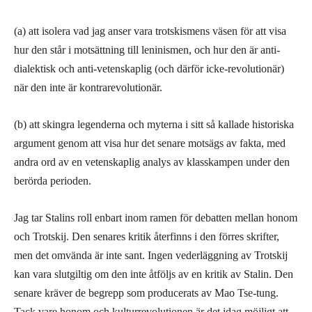
(a) att isolera vad jag anser vara trotskismens väsen för att visa
hur den står i motsättning till leninismen, och hur den är anti-
dialektisk och anti-vetenskaplig (och därför icke-revolutionär)
när den inte är kontrarevolutionär.
(b) att skingra legenderna och myterna i sitt så kallade historiska
argument genom att visa hur det senare motsägs av fakta, med
andra ord av en vetenskaplig analys av klasskampen under den
berörda perioden.
Jag tar Stalins roll enbart inom ramen för debatten mellan honom
och Trotskij. Den senares kritik återfinns i den förres skrifter,
men det omvända är inte sant. Ingen vederläggning av Trotskij
kan vara slutgiltig om den inte åtföljs av en kritik av Stalin. Den
senare kräver de begrepp som producerats av Mao Tse-tung.
Tack vare honom och kulturrevolutionen är det idag möjligt att