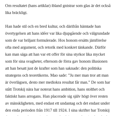
Om resultatet (hans artiklar) ibland gnistrar som glas är det också
lika bräckligt.
Han hade stil och en bred kultur, och därifrån hämtade han
övertygelsen att hans idéer var lika djupgående och välgrundade
som de var briljant formulerade. Hos honom ersätts jämförelse
ofta med argument, och retorik med konkret tänkande. Därför
kan man säga att han var ett offer för sina styrkor lika mycket
som för sina svagheter, eftersom de förra gav honom illusionen
att han besatt just de krafter som han saknade: den politiska
strategens och teoretikerns. Mao sade: ”Ju mer man tror att man
är överlägsen, desto mer mediokra resultat får man.” De som har
stått Trotskij nära har noterat hans ambition, hans stolthet och
faktiskt hans arrogans. Han placerade sig själv högt över resten
av mänskligheten, med endast ett undantag och det endast under
den enda perioden från 1917 till 1924. I sina skrifter har Trotskij