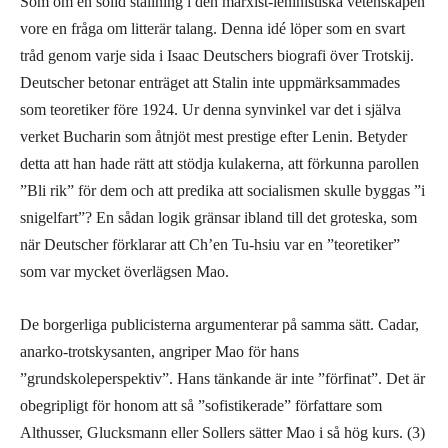
Som om en solid ställning i den marxist-leninistiska vetenskapen
vore en fråga om litterär talang. Denna idé löper som en svart
tråd genom varje sida i Isaac Deutschers biografi över Trotskij.
Deutscher betonar enträget att Stalin inte uppmärksammades
som teoretiker före 1924. Ur denna synvinkel var det i själva
verket Bucharin som åtnjöt mest prestige efter Lenin. Betyder
detta att han hade rätt att stödja kulakerna, att förkunna parollen
”Bli rik” för dem och att predika att socialismen skulle byggas ”i
snigelfart”? En sådan logik gränsar ibland till det groteska, som
när Deutscher förklarar att Ch’en Tu-hsiu var en ”teoretiker”
som var mycket överlägsen Mao.
De borgerliga publicisterna argumenterar på samma sätt. Cadar,
anarko-trotskysanten, angriper Mao för hans
”grundskoleperspektiv”. Hans tänkande är inte ”förfinat”. Det är
obegripligt för honom att så ”sofistikerade” författare som
Althusser, Glucksmann eller Sollers sätter Mao i så hög kurs. (3)