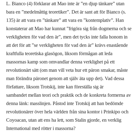
L. Bianco (4) förklarar att Mao inte är ”en djup tänkare” utan
bara en ”medelmåttig teoretiker”. Det är sant att för Bianco (s.
135) är att vara en ”tänkare” att vara en ”kontemplativ”. Han
konstaterar att Mao har kunnat ”frigöra sig från dogmerna och se
verkligheten för vad den är”, men det tycks inte falla honom in
att det för att ”se verkligheten för vad den är” krävs enastående
kraftfulla teoretiska glasögon, liksom förmågan att leda
massornas kamp som omvandlar denna verklighet på ett
revolutionärt sätt (om man vill veta hur ett päron smakar, måste
man förändra päronet genom att själv äta upp det). Vad dessa
författare, liksom Trotskij, inte kan föreställa sig är
sambandet mellan teori och praktik och de konkreta formerna av
denna länk: masslinjen. Påstod inte Trotskij att han bedömde
revolutionärer över hela världen från sina kontor i Prinkipo och
Coyoacan, utan att ens ha lett, som Stalin gjorde, en verklig
International med rötter i massorna?