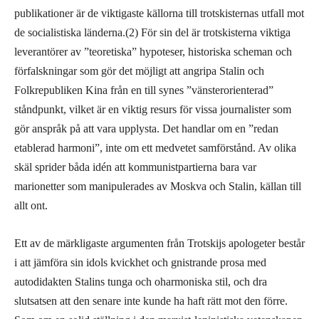
publikationer är de viktigaste källorna till trotskisternas utfall mot
de socialistiska länderna.(2) För sin del är trotskisterna viktiga
leverantörer av ”teoretiska” hypoteser, historiska scheman och
förfalskningar som gör det möjligt att angripa Stalin och
Folkrepubliken Kina från en till synes ”vänsterorienterad”
ståndpunkt, vilket är en viktig resurs för vissa journalister som
gör anspråk på att vara upplysta. Det handlar om en ”redan
etablerad harmoni”, inte om ett medvetet samförstånd. Av olika
skäl sprider båda idén att kommunistpartierna bara var
marionetter som manipulerades av Moskva och Stalin, källan till
allt ont.
Ett av de märkligaste argumenten från Trotskijs apologeter består
i att jämföra sin idols kvickhet och gnistrande prosa med
autodidakten Stalins tunga och oharmoniska stil, och dra
slutsatsen att den senare inte kunde ha haft rätt mot den förre.