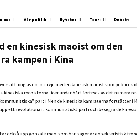
m oss
Vår politik
Nyheter
Teori
Debatt
d en kinesisk maoist om den
ra kampen i Kina
översättning av en intervju med en kinesisk maoist som publicerad
ra kinesiska maoisterna lider under hårt förtryck av det numera re
 ”kommunistiska” parti. Men de kinesiska kamraterna fortsätter i
 upp ett revolutionärt kommunistiskt parti och besegra de kinesi
tar också upp gonzalismen, som han säger är en sekteristisk tren