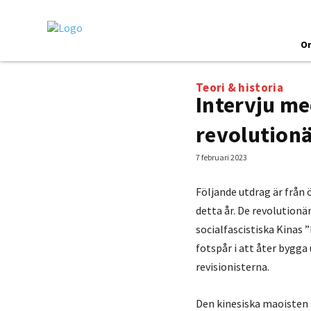
O
Teori & historia
Intervju me
revolutionä
7 februari 2023
Följande utdrag är från 
detta år. De revolutionä
socialfascistiska Kinas
fotspår i att åter bygga
revisionisterna.
Den kinesiska maoisten 