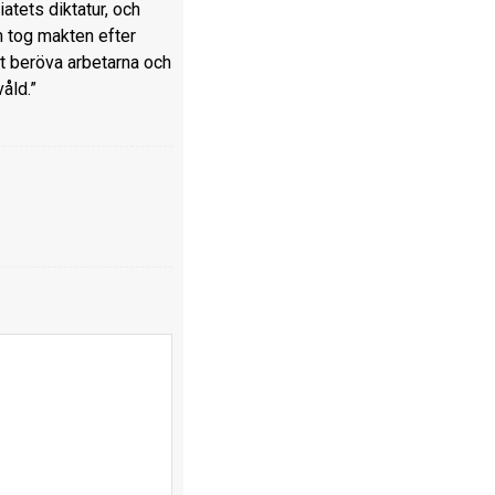
tets diktatur, och
m tog makten efter
t beröva arbetarna och
åld.”