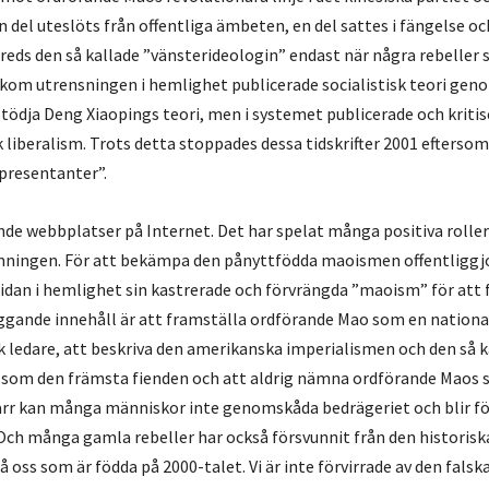
en del uteslöts från offentliga ämbeten, en del sattes i fängelse o
spreds den så kallade ”vänsterideologin” endast när några rebelle
om utrensningen i hemlighet publicerade socialistisk teori gen
 stödja Deng Xiaopings teori, men i systemet publicerade och kritis
liberalism. Trots detta stoppades dessa tidskrifter 2001 efterso
epresentanter”.
de webbplatser på Internet. Det har spelat många positiva roller
ömningen. För att bekämpa den pånyttfödda maoismen offentliggj
sidan i hemlighet sin kastrerade och förvrängda ”maoism” för att 
gande innehåll är att framställa ordförande Mao som en nationa
 ledare, att beskriva den amerikanska imperialismen och den så k
 som den främsta fienden och att aldrig nämna ordförande Maos s
värr kan många människor inte genomskåda bedrägeriet och blir fö
 Och många gamla rebeller har också försvunnit från den historisk
å oss som är födda på 2000-talet. Vi är inte förvirrade av den falsk