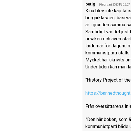
petig
9 februari 2023 På 15:27
Kina blev inte kapital
borgarklassen, baserad
är i grunden samma sak
Samtidigt var det jus
orsaken och även start
lärdomar för dagens ma
kommunistparti ställs i
Mycket har skrivits o
Under tiden kan man l
“History Project of th
https://bannedthough
Från översättarens inl
”Den här boken, som är
kommunistparti både u