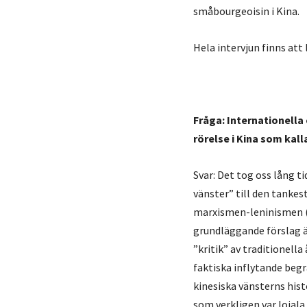
småbourgeoisin i Kina.
Hela intervjun finns att
Fråga: Internationella
rörelse i Kina som kall
Svar: Det tog oss lång ti
vänster” till den tankes
marxismen-leninismen (
grundläggande förslag ä
”kritik” av traditionell
faktiska inflytande begr
kinesiska vänsterns hist
som verkligen var lojala