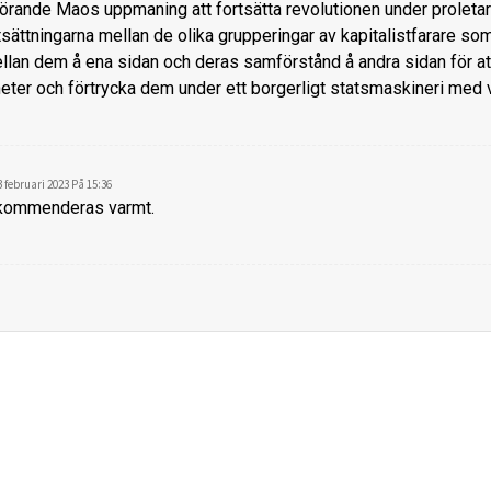
rande Maos uppmaning att fortsätta revolutionen under proletaria
ättningarna mellan de olika grupperingar av kapitalistfarare so
an dem å ena sidan och deras samförstånd å andra sidan för at
eter och förtrycka dem under ett borgerligt statsmaskineri med v
3 februari 2023 På 15:36
ekommenderas varmt.