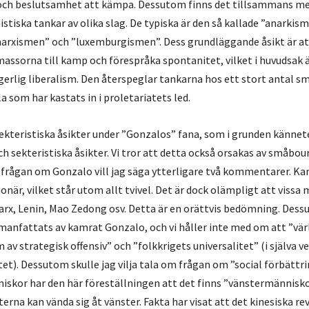
et och beslutsamhet att kämpa. Dessutom finns det tillsammans 
tiska tankar av olika slag. De typiska är den så kallade ”anarkism
arxismen” och ”luxemburgismen”. Dess grundläggande åsikt är at
assorna till kamp och förespråka spontanitet, vilket i huvudsak 
erlig liberalism. Den återspeglar tankarna hos ett stort antal 
a som har kastats in i proletariatets led.
sekteristiska åsikter under ”Gonzalos” fana, som i grunden kännete
ch sekteristiska åsikter. Vi tror att detta också orsakas av småbou
r frågan om Gonzalo vill jag säga ytterligare två kommentarer. K
ionär, vilket står utom allt tvivel. Det är dock olämpligt att vissa
rx, Lenin, Mao Zedong osv. Detta är en orättvis bedömning. Dessu
nfattats av kamrat Gonzalo, och vi håller inte med om att ”vär
m av strategisk offensiv” och ”folkkrigets universalitet” (i själva ve
tet). Dessutom skulle jag vilja tala om frågan om ”social förbättri
iskor har den här föreställningen att det finns ”vänstermännisko
sterna kan vända sig åt vänster. Fakta har visat att det kinesiska re