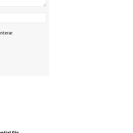
Webbplats:
nterar.
ntial för