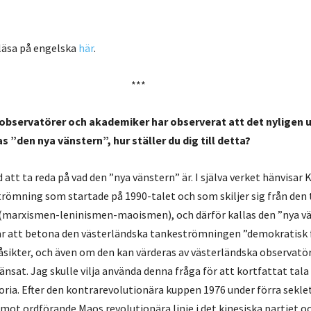
 läsa på engelska
här
.
***
 observatörer och akademiker har observerat att det nyligen 
as ”den nya vänstern”, hur ställer du dig till detta?
d att ta reda på vad den ”nya vänstern” är. I själva verket hänvisar 
trömning som startade på 1990-talet och som skiljer sig från den 
marxismen-leninismen-maoismen), och därför kallas den ”nya vä
r att betona den västerländska tankeströmningen ”demokratisk f
a åsikter, och även om den kan värderas av västerländska observatör
änsat. Jag skulle vilja använda denna fråga för att kortfattat tal
oria. Efter den kontrarevolutionära kuppen 1976 under förra sekle
 mot ordförande Maos revolutionära linje i det kinesiska partiet 