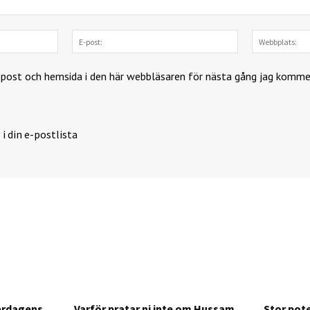
Namn:
E-
post:
-post och hemsida i den här webbläsaren för nästa gång jag komme
 i din e-postlista
årdagens
Varför pratar ni inte om Hussam
Stor pote