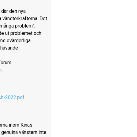
, där den nya
a vänsterkrafterna. Det
 ”många problem”.
de ut problemet och
nns ovärderliga
kthavande
Forum.
n:
sh-2022.pdf
garna inom Kinas
 genuina vänstern inte