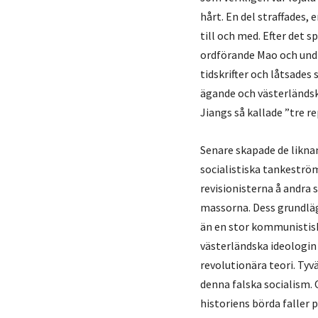
hårt. En del straffades, 
till och med. Efter det 
ordförande Mao och undk
tidskrifter och låtsades
ägande och västerländsk 
Jiangs så kallade ”tre r
Senare skapade de liknan
socialistiska tankestr
revisionisterna å andra 
massorna. Dess grundläg
än en stor kommunistisk
västerländska ideologin
revolutionära teori. Ty
denna falska socialism.
historiens börda faller p