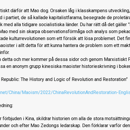
istiskt därför att Mao dog. Orsaken låg i klasskampens utveckling
 i partiet, de så kallade kapitalistfararna, besegrade de proletär
 med alla tidigare socialistiska länder. Du har rätt då det gäller
t Mao med sin skarpa observationsförmåga och analys som peka
ade kulturrevolutionen som ett försök att lösa problemet. Det fi
oister i allt detta för att kunna hantera de problem som ett ma
nför.
m detta och mer kommer på dessa sidor och genom Marxistiskt 
äsa en anonym grupp kinesiska maoister historieskrivning i boke
e Republic: The History and Logic of Revolution and Restoration”
t.net/China/Maoism/2022/ChinaRevolutionAndRestoration-Engli
edning:
 förbjuden i Kina, skildrar historien om alla de stora motsättnin
nder och efter Mao Zedongs ledarskap. Den förklarar varför den