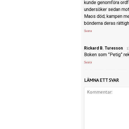
kunde genomföra ordfö
undersöker sedan mots
Maos död; kampen mell
bönderna deras rättigh
Svara
Rickard B. Turesson
1
Boken som ”Petig” r
Svara
LÄMNA ETT SVAR