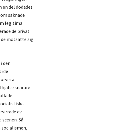
ch en del dödades
r som saknade
om legitima
erade de privat
m de motsatte sig
 i den
orde
förvirra
lhjälte snarare
allade
ocialistiska
rvirrade av
a scenen. Så
a socialismen,