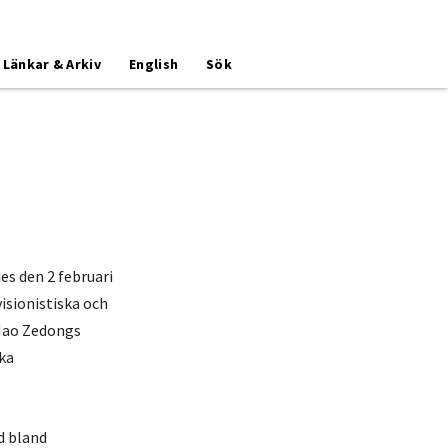
Länkar & Arkiv
English
Sök
es den 2 februari
visionistiska och
 Mao Zedongs
ska
d bland