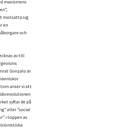
med maoismens
en”,
t motsätta sig
är en
småborgare och
cknas av till
rgeoisins
amrat Gonzalo är
 människor
tom anser vi att
ldsrevolutionen
rket syftar de på
ng” eller ”social
r” i toppen av
visionistiska