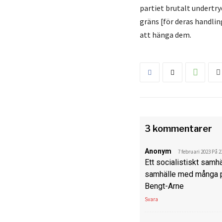
partiet brutalt undertry
gräns [för deras handlin
att hänga dem.
3 kommentarer
Anonym
7 februari 2023 På 2
Ett socialistiskt samhä
samhälle med många 
Bengt-Arne
Svara