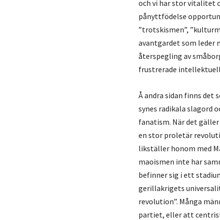
och vi har stor vitalit
pånyttfödelse opportunis
”trotskismen”, ”kulturm
avantgardet som leder m
återspegling av småborg
frustrerade intellektuell
Å andra sidan finns det 
synes radikala slagord o
fanatism. När det gälle
en stor proletär revolut
likställer honom med Ma
maoismen inte har samma
befinner sig i ett stadiu
gerillakrigets universali
revolution”. Många männ
partiet, eller att centri