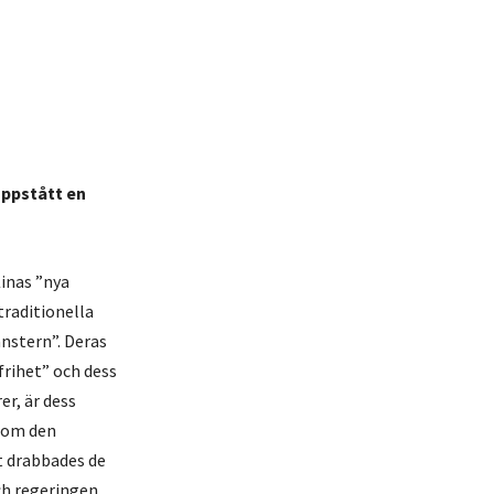
uppstått en
Kinas ”nya
traditionella
nstern”. Deras
rihet” och dess
er, är dess
a om den
t drabbades de
och regeringen