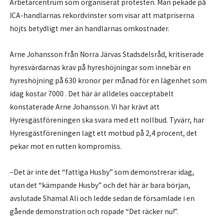
Arbetarcentrum som organiserat protesten. Man pekade på
ICA-handlarnas rekordvinster som visar att matpriserna
höjts betydligt mer än handlarnas omkostnader.
Arne Johansson från Norra Järvas Stadsdelsråd, kritiserade
hyresvärdarnas krav på hyreshöjningar som innebär en
hyreshöjning på 630 kronor per månad för en lägenhet som
idag kostar 7000 . Det här är alldeles oacceptabelt
konstaterade Arne Johansson. Vi har krävt att
Hyresgästföreningen ska svara med ett nollbud. Tyvärr, har
Hyresgästföreningen lagt ett motbud på 2,4 procent, det
pekar mot en rutten kompromiss.
–Det är inte det “fattiga Husby” som demonstrerar idag,
utan det “kämpande Husby” och det här är bara början,
avslutade Shamal Ali och ledde sedan de församlade i en
gående demonstration och ropade “Det räcker nu!”.