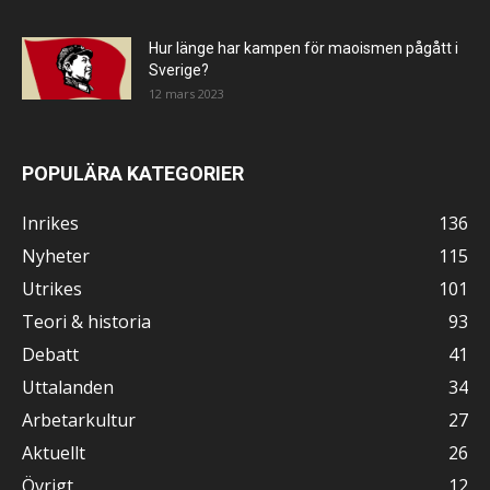
Hur länge har kampen för maoismen pågått i
Sverige?
12 mars 2023
POPULÄRA KATEGORIER
Inrikes
136
Nyheter
115
Utrikes
101
Teori & historia
93
Debatt
41
Uttalanden
34
Arbetarkultur
27
Aktuellt
26
Övrigt
12