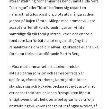
återanställning för hamnarnas behovsanställda. Våra
”extringar” eller ”blixt” befinner sig redan i en
närmast rättslös position, trots att många av dem
jobbat på kajen i åratal. Många medlemmar vill inte
acceptera fler villkorsförändringar om vi inte
samtidigt får till facklig introduktion och en social
fond som kan förbättra extringars tillgång till
rehabilitering om de blir allvarligt skadade eller sjuka,
förklarar förbundsordförande Martin Berg.
– Våra medlemmar vet att de ekonomiska
avtalsbitarna som lön och semester redan är
upplåsta, eftersom arbetsgivarorganisationen
skyndade sig och lyckades teckna ett nytt avtal med
ett annat fackförbund innan fredsplikten löpt ut.
Enligt svensk rätt behöver arbetsgivarna bara följa
anställningsvillkoren i det först ingångna avtalet, så