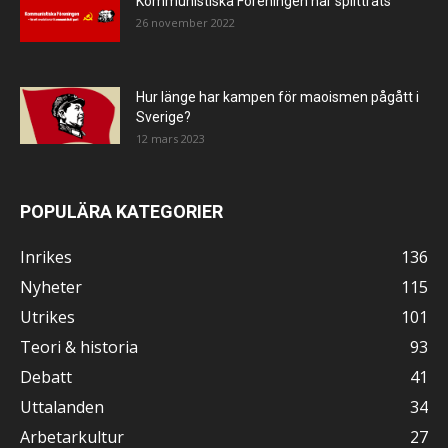
Kommunistiska Föreningen har splittrats
26 november 2022
Hur länge har kampen för maoismen pågått i
Sverige?
12 mars 2023
POPULÄRA KATEGORIER
Inrikes
136
Nyheter
115
Utrikes
101
Teori & historia
93
Debatt
41
Uttalanden
34
Arbetarkultur
27