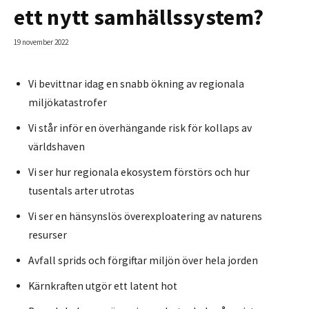
ett nytt samhällssystem?
19 november 2022
Vi bevittnar idag en snabb ökning av regionala
miljökatastrofer
Vi står inför en överhängande risk för kollaps av
världshaven
Vi ser hur regionala ekosystem förstörs och hur
tusentals arter utrotas
Vi ser en hänsynslös överexploatering av naturens
resurser
Avfall sprids och förgiftar miljön över hela jorden
Kärnkraften utgör ett latent hot