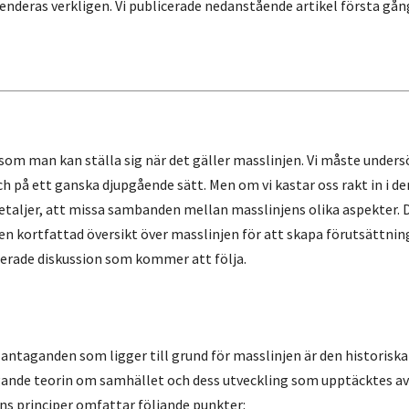
deras verkligen. Vi publicerade nedanstående artikel första gån
om man kan ställa sig när det gäller masslinjen. Vi måste unders
ch på ett ganska djupgående sätt. Men om vi kastar oss rakt in i d
i detaljer, att missa sambanden mellan masslinjens olika aspekter. 
en kortfattad översikt över masslinjen för att skapa förutsättnin
jerade diskussion som kommer att följa.
ntaganden som ligger till grund för masslinjen är den historisk
gande teorin om samhället och dess utveckling som upptäcktes av
ns principer omfattar följande punkter: