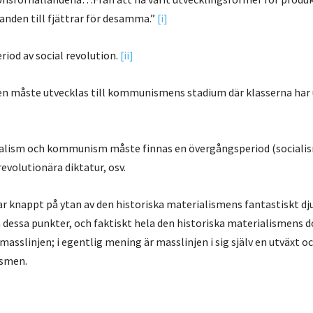
anden till fjättrar för desamma.”
[i]
eriod av social revolution.
[ii]
gen måste utvecklas till kommunismens stadium där klasserna har
italism och kommunism måste finnas en övergångsperiod (sociali
revolutionära diktatur, osv.
ar knappt på ytan av den historiska materialismens fantastiskt d
a dessa punkter, och faktiskt hela den historiska materialismens d
masslinjen; i egentlig mening är masslinjen i sig själv en utväxt o
ismen.