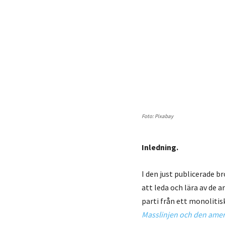
Foto: Pixabay
Inledning.
I den just publicerade b
att leda och lära av de 
parti från ett monolitisk
Masslinjen och den amer