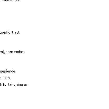
 upphört att
sm), som endast
jupgående
oktrin,
ch förlängning av