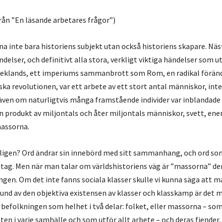
rån ”En läsande arbetares frågor”)
a inte bara historiens subjekt utan också historiens skapare. Näs
delser, och definitivt alla stora, verkligt viktiga händelser som u
Greklands, ett imperiums sammanbrott som Rom, en radikal förän
a revolutionen, var ett arbete av ett stort antal människor, inte
även om naturligtvis många framstående individer var inblandade i 
en produkt av miljontals och åter miljontals människor, svett, ene
massorna.
ligen? Ord ändrar sin innebörd med sitt sammanhang, och ord so
tag. Men när man talar om världshistoriens väg är ”massorna” de
gen. Om det inte fanns sociala klasser skulle vi kunna säga att m
und av den objektiva existensen av klasser och klasskamp är det m
 befolkningen som helhet i två delar: folket, eller massorna – so
en i varje samhälle och som utför allt arbete – och deras fiender,