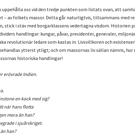
k uppehålla oss vid den tredje punkten som listats ovan, att samh
et – av folkets massor. Detta går naturligtvis, tillsammans med r
n, stick i stäv med borgarklassens vedertagna visdom. Historien p
ividers handlingar: kungar, påvar, presidenter, generaler, miljonär
taka revolutionär ledare som kastas in. Livsvillkoren och existensen
handlas ytterst ytligt; och om massornas liv sällan nämns, hur
ssornas historiska handlingar!
r erövrade Indien.
a.
instone en kock med sig?
ät när hans flotta
ngen mera än han?
egrade i sjuårskriget.
 än han?