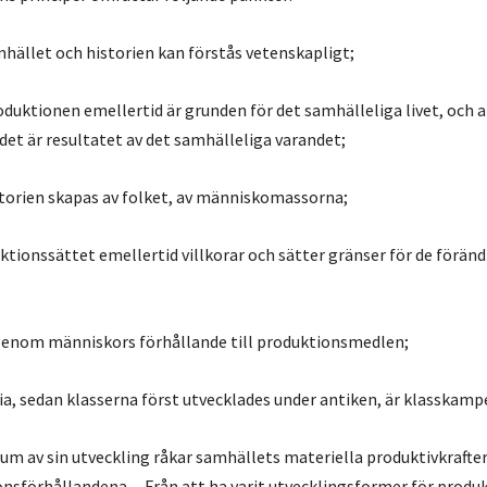
mhället och historien kan förstås vetenskapligt;
oduktionen emellertid är grunden för det samhälleliga livet, och a
t är resultatet av det samhälleliga varandet;
storien skapas av folket, av människomassorna;
ktionssättet emellertid villkorar och sätter gränser för de förän
r genom människors förhållande till produktionsmedlen;
ia, sedan klasserna först utvecklades under antiken, är klasskamp
adium av sin utveckling råkar samhällets materiella produktivkrafte
ionsförhållandena…Från att ha varit utvecklingsformer för produk