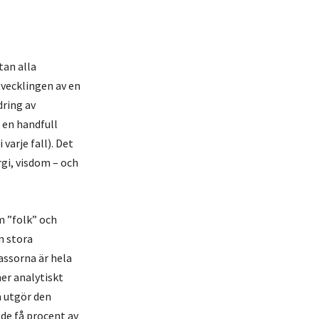
tan alla
tvecklingen av en
dring av
 en handfull
varje fall). Det
rgi, visdom – och
m ”folk” och
n stora
assorna är hela
er analytiskt
m utgör den
 de få procent av