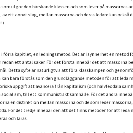
 som utgör den härskande klassen och som lever på massornas ar
, av ett annat slag, mellan massorna och deras ledare kan också dra
t).
g i förra kapitlet, en ledningsmetod. Det är i synnerhet en metod f
 redan ett antal saker. För det första innebär det att massorna b
mål. Detta syfte är naturligtvis att föra klasskampen och genomfö
n kan bara förstås som den grundläggande metoden för att leda m
oriska uppgift att avancera från kapitalism (och halvfeodala samhä
m socialism, till ett kommunistiskt samhälle. För det andra inneb
orna en distinktion mellan massorna och de som leder massorna,
da. För det tredje innebär den att det finns metoder för att leda
ras och läras.