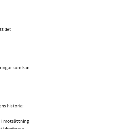
tt det
dringar som kan
ens historia;
r i motsättning
tivkrafterna