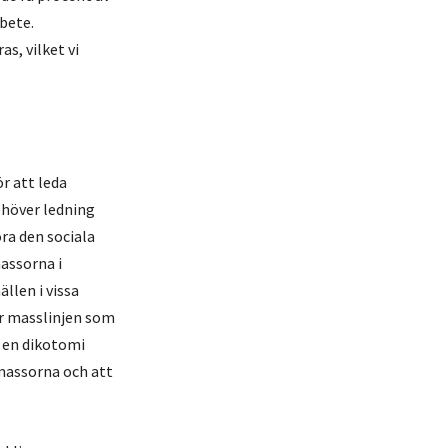
bete.
s, vilket vi
ör att leda
ehöver ledning
ra den sociala
assorna i
llen i vissa
är masslinjen som
 en dikotomi
 massorna och att