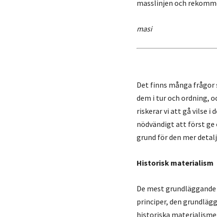
masslinjen och rekommen
masi
Det finns många frågor s
dem i tur och ordning, o
riskerar vi att gå vilse 
nödvändigt att först ge 
grund för den mer detal
Historisk materialism
De mest grundläggande a
principer, den grundläg
historiska materialisme