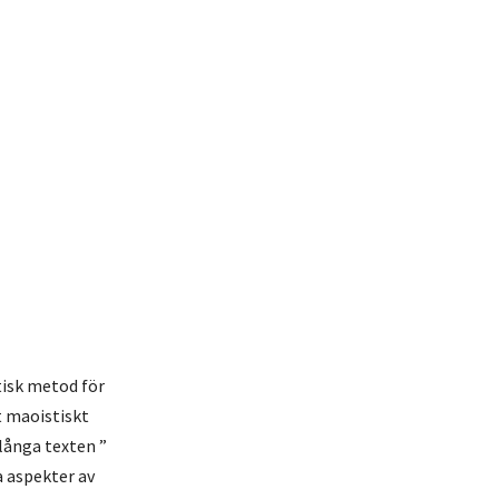
tisk metod för
t maoistiskt
 långa texten ”
 aspekter av