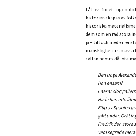
Låt oss för ett ögonblic
historien skapas av folk
historiska materialisme
dem som en rad stora ind
ja – till och med en ens
mänsklighetens massa be
sällan nämns då inte ma
Den unge Alexande
Han ensam?
Caesar slog gallern
Hade han inte åtm
Filip av Spanien gr
gått under. Grät i
Fredrik den store s
Vem segrade mera