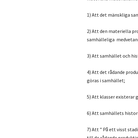
1) Att det mänskliga sa
2) Att den materiella pr
samhälleliga medvetande
3) Att samhället och hi
4) Att det rådande produ
göras i samhället;
5) Att klasser existera
6) Att samhällets histor
7) Att ” På ett visst st
till de rådande produkt