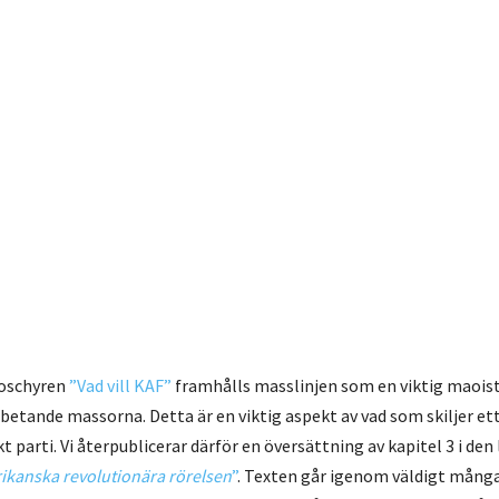
roschyren
”Vad vill KAF”
framhålls masslinjen som en viktig maois
arbetande massorna. Detta är en viktig aspekt av vad som skiljer et
t parti. Vi återpublicerar därför en översättning av kapitel 3 i den
ikanska revolutionära rörelsen
”
. Texten går igenom väldigt många