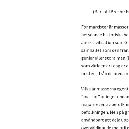
(Bertold Brecht: F
För marxister är massorn
betydande historiska hän
antik civilisation som 
samhället som den fransk
genier eller stora män (
som världen är i dag är 
brister – från de breda 
Vilka är massorna egent
”massor” är inget undan
majoriteten av befolknin
befolkningen. Men på gr
användbart att dela upp
överväldigande majoritet