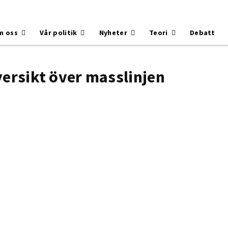
m oss
Vår politik
Nyheter
Teori
Debatt
ersikt över masslinjen