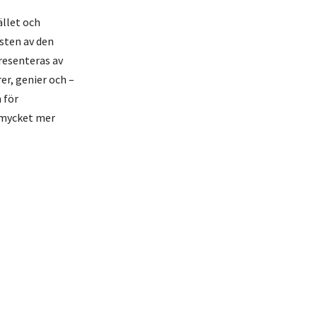
ället och
esten av den
resenteras av
er, genier och –
 för
 mycket mer