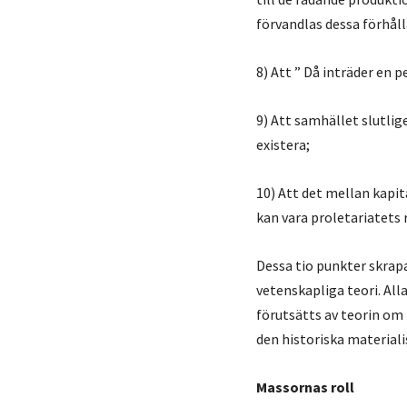
förvandlas dessa förhåll
8) Att ” Då inträder en p
9) Att samhället slutli
existera;
10) Att det mellan kap
kan vara proletariatets 
Dessa tio punkter skrap
vetenskapliga teori. All
förutsätts av teorin om 
den historiska material
Massornas roll