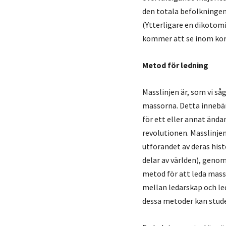
den totala befolkningen
(Ytterligare en dikotomi
kommer att se inom kor
Metod för ledning
Masslinjen är, som vi så
massorna. Detta innebär
för ett eller annat ända
revolutionen. Masslinje
utförandet av deras hist
delar av världen), geno
metod för att leda mass
mellan ledarskap och led
dessa metoder kan stude