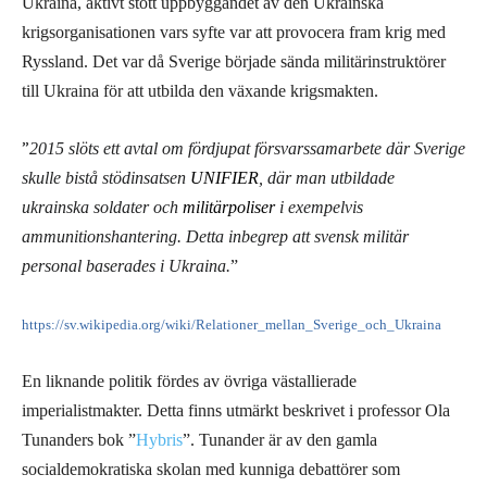
Ukraina, aktivt stött uppbyggandet av den Ukrainska
krigsorganisationen vars syfte var att provocera fram krig med
Ryssland. Det var då Sverige började sända militärinstruktörer
till Ukraina för att utbilda den växande krigsmakten.
”
2015 slöts ett avtal om fördjupat försvarssamarbete där Sverige
skulle bistå stödinsatsen
UNIFIER
, där man utbildade
ukrainska soldater och
militärpoliser
i exempelvis
ammunitionshantering. Detta inbegrep att svensk militär
personal baserades i Ukraina.
”
https://sv.wikipedia.org/wiki/Relationer_mellan_Sverige_och_Ukraina
En liknande politik fördes av övriga västallierade
imperialistmakter. Detta finns utmärkt beskrivet i professor Ola
Tunanders bok ”
Hybris
”. Tunander är av den gamla
socialdemokratiska skolan med kunniga debattörer som