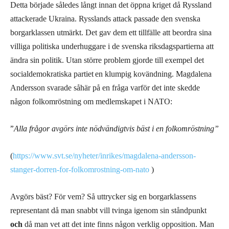
Detta började således långt innan det öppna kriget då Ryssland
attackerade Ukraina. Rysslands a
ttack
passade den svenska
borgarklassen utmärkt. Det gav d
e
m ett tillfälle att beordra sina
villiga politiska underhuggare i de svenska riksdagspartierna att
ändra sin politik. Utan större problem gjorde
till exempel det
socialdemokratiska partiet
en klumpig kovändning.
M
agdalena
Andersson svarade
såhär
på en fråga varför det inte skedde
någon folkomröstning om medlemskapet i NATO:
”
Alla frågor avgörs inte nödvändigtvis bäst i en folkomröstning
”
(
https://www.svt.se/nyheter/inrikes/magdalena-andersson-
stanger-dorren-for-folkomrostning-om-nato
)
Avgörs bäst? För vem?
Så uttrycker sig
en
borgarklassen
s
representant
då man snabbt
vill
tvinga igenom sin ståndpunkt
och
då man vet att det inte finns någon
verklig
opposition.
Man