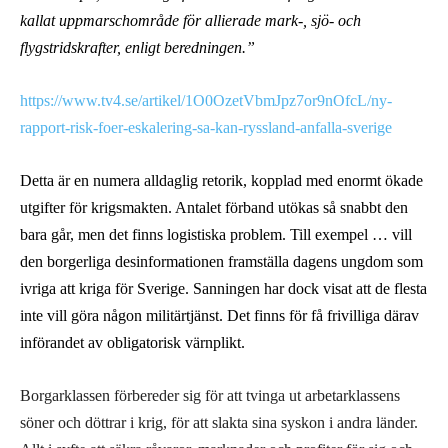
kallat uppmarschområde för allierade mark-, sjö- och
flygstridskrafter, enligt beredningen.”
https://www.tv4.se/artikel/1O0OzetVbmJpz7or9nOfcL/ny-
rapport-risk-foer-eskalering-sa-kan-ryssland-anfalla-sverige
Detta är en numera alldaglig retorik, kopplad med enormt ökade
utgifter för krigsmakten. Antalet förband utökas så snabbt den
bara går, men det finns logistiska problem. Till exempel … vill
den borgerliga desinformationen framställa dagens ungdom som
ivriga att kriga för Sverige. Sanningen har dock visat att de flesta
inte vill göra någon militärtjänst. Det finns för få frivilliga därav
införandet av obligatorisk värnplikt.
Borgarklassen förbereder sig för att tvinga ut arbetarklassens
söner och döttrar i krig, för att slakta sina syskon i andra länder.