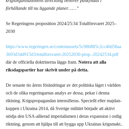
krigsorganisationens utveckling behöver påskyndas i
förhållande till nu liggande planer……”
Se Regeringens proposition 2024/25:34 Totalförsvaret 2025–
2030
https://www.regeringen.se/contentassets/5c98b885c2cc40d58aa
3693d34d915d3/totalforsvaret-20252030-prop.-20242534.pdf
där de officiella doktrinerna läggs fram.
Notera att alla
riksdagspartier har skrivit under på detta.
De senaste tio årens förändringar
av det politiska läget i världen
och
de olika
regeringarnas analys av dessa,
pekar i denna
riktning.
Krigspropagandan intensifieras.
Speciellt efter majdan-
kuppen
i Ukraina
2014,
då Sverige militärt började
att
aktivt
stödja
den
USA-allierad imperialism
en
i deras expansion i ostlig
riktning,
genom att hjälpa till att bygga upp Ukrainas krigsmakt.
.