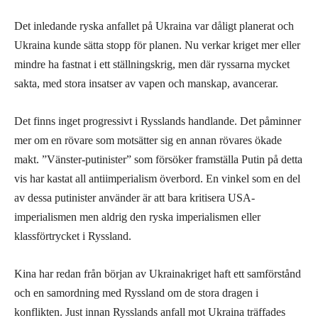
Det inledande ryska anfallet på Ukraina var dåligt planerat och
Ukraina kunde sätta stopp för planen. Nu verkar kriget mer eller
mindre ha fastnat i ett ställningskrig, men där ryssarna mycket
sakta, med stora insatser av vapen och manskap, avancerar.
Det finns inget progressivt i Rysslands handlande. Det påminner
mer om en rövare som motsätter sig en annan rövares ökade
makt. ”Vänster-putinister” som försöker framställa Putin på detta
vis har kastat all antiimperialism överbord. En vinkel som en del
av dessa putinister använder är att bara kritisera USA-
imperialismen men aldrig den ryska imperialismen eller
klassförtrycket i Ryssland.
Kina har redan från början av Ukrainakriget haft ett samförstånd
och en samordning med Ryssland om de stora dragen i
konflikten. Just innan Rysslands anfall mot Ukraina träffades