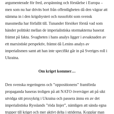
argumenterade för fred, avspänning och förståelse i Europa –
men som nu har drivits bort från offentligheten då den vägrar att
stämma in i den krigshysteri och russofobi som svensk
massmedia har förfallit till. Tunander försöker förstå vad som
händer politiskt mellan de imperialistiska stormakterna baserat
främst på fakta. Svagheten i hans analys ligger i avsaknaden av
ett marxistiskt perspektiv, främst då Lenins analys av
imperialismen samt att han inte specifikt går in på Sveriges roll i
Ukraina.
Om kriget kommer…
Den svenska regeringens och ”oppositionens” framförda
propaganda baseras troligen på att NATO överväger att på sikt
utvidga sitt proxykrig i Ukraina och passera ännu en av det
imperialistiska Rysslands ”röda linjer”, nämligen att sända egna
trupper till kriget och mer aktivt delta i striderna. Kopplar man