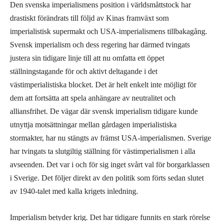
Den svenska imperialismens position i världsmåttstock har
drastiskt förändrats till följd av Kinas framväxt som
imperialistisk supermakt och USA-imperialismens tillbakagång.
Svensk imperialism och dess regering har därmed tvingats
justera sin tidigare linje till att nu omfatta ett öppet
ställningstagande för och aktivt deltagande i det
västimperialistiska blocket. Det är helt enkelt inte möjligt för
dem att fortsätta att spela anhängare av neutralitet och
alliansfrihet. De vägar där svensk imperialism tidigare kunde
utnyttja motsättningar mellan gårdagen imperialistiska
stormakter, har nu stängts av främst USA-imperialismen. Sverige
har tvingats ta slutgiltig ställning för västimperialismen i alla
avseenden. Det var i och för sig inget svårt val för borgarklassen
i Sverige. Det följer direkt av den politik som förts sedan slutet
av 1940-talet med kalla krigets inledning.
Imperialism betyder krig. Det har tidigare funnits en stark rörelse