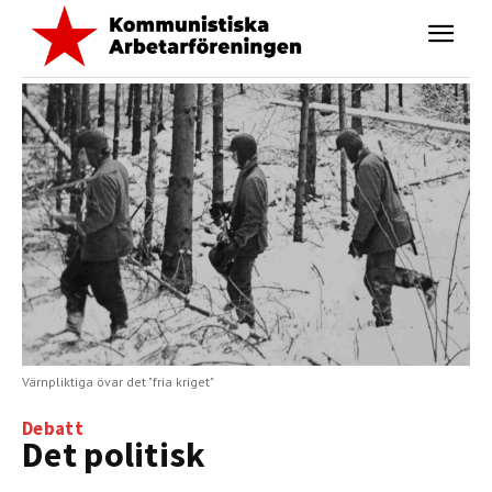
Värnpliktiga övar det "fria kriget"
Debatt
Det politisk