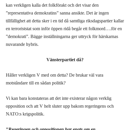
kan verkligen kalla det folkförakt
och det visar den
”representativa demokratins” sanna ansikte.
Det är ingen
tillfällighet att detta sker i en tid då samtliga riksdagspartier kallar
en terroriststat som inför öppen ridå begår ett folkmord….för
en
”demokrati”.
Bägge inställningarna ger uttryck för härskarnas
nuvarande hybris.
Vänsterpartiet
då?
Håller verkligen V med om detta? De brukar väl vara
motståndare till en sådan politik?
Vi kan bara konstateras att det inte existerar någon verklig
opposition och att V helt sluter upp bakom regeringens och
NATO:s krigspolitik.
”
Regeringen och oppositionen har enats om en