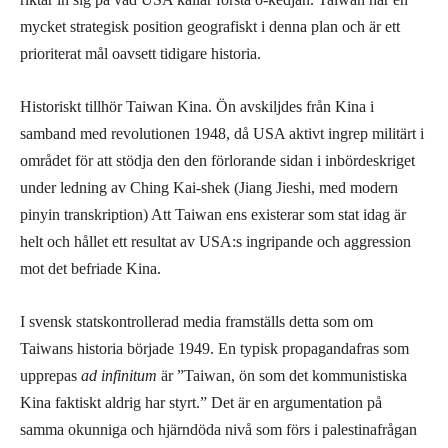
mycket strategisk position geografiskt i denna plan och är ett
prioriterat mål oavsett tidigare historia.
Historiskt tillhör Taiwan Kina. Ön avskiljdes från Kina i
samband med revolutionen 1948, då USA aktivt ingrep militärt i
området för att stödja den den förlorande sidan i inbördeskriget
under ledning av Ching Kai-shek (Jiang Jieshi, med modern
pinyin transkription) Att Taiwan ens existerar som stat idag är
helt och hållet ett resultat av USA:s ingripande och aggression
mot det befriade Kina.
I svensk statskontrollerad media framställs detta som om
Taiwans historia började 1949. En typisk propagandafras som
upprepas
ad infinitum
är ”Taiwan, ön som det kommunistiska
Kina faktiskt aldrig har styrt.” Det är en argumentation på
samma okunniga och hjärndöda nivå som förs i palestinafrågan