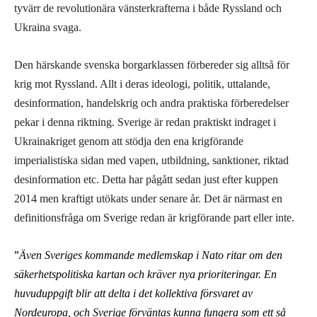
tyvärr de revolutionära vänsterkrafterna i både Ryssland och
Ukraina svaga.
Den härskande svenska borgarklassen förbereder sig alltså för
krig mot Ryssland. Allt i deras ideologi, politik, uttalande,
desinformation, handelskrig och andra praktiska förberedelser
pekar i denna riktning. Sverige är redan praktiskt indraget i
Ukrainakriget genom att stödja den ena krigförande
imperialistiska sidan med vapen, utbildning, sanktioner, riktad
desinformation etc. Detta har pågått sedan just efter kuppen
2014 men kraftigt utökats under senare år. Det är närmast en
definitionsfråga om Sverige redan är krigförande part eller inte.
”
Även Sveriges kommande medlemskap i Nato ritar om den
säkerhetspolitiska kartan och kräver nya prioriteringar. En
huvuduppgift blir att delta i det kollektiva försvaret av
Nordeuropa, och Sverige förväntas kunna fungera som ett så