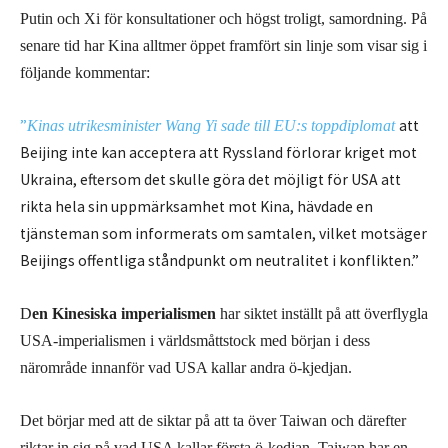
Putin och Xi för konsultationer och högst troligt, samordning. På
senare tid har Kina alltmer öppet framfört sin linje som visar sig i
följande kommentar:
”
att
Kinas utrikesminister Wang Yi sade till EU:s toppdiplomat
Beijing inte kan acceptera att Ryssland förlorar kriget mot
Ukraina, eftersom det skulle göra det möjligt för USA att
rikta hela sin uppmärksamhet mot Kina, hävdade en
tjänsteman som informerats om samtalen, vilket motsäger
Beijings offentliga ståndpunkt om neutralitet i konflikten.”
D
en Kinesiska imperialismen
har siktet inställt på att överflygla
USA-imperialismen i världsmåttstock med början i dess
närområde innanför vad USA kallar andra ö-kjedjan.
Det börjar med att de siktar på att ta över Taiwan och därefter
riktar in sig på vad USA kallar första ö-kedjan. Taiwan har en