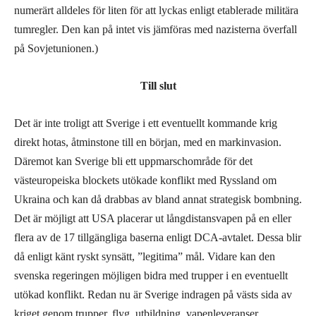
numerärt alldeles för liten för att lyckas enligt etablerade militära
tumregler. Den kan på intet vis jämföras med nazisterna överfall
på Sovjetunionen.)
Till slut
Det är inte troligt att Sverige i ett eventuellt kommande krig
direkt hotas, åtminstone till en början, med en markinvasion.
Däremot kan Sverige bli ett uppmarschområde för det
västeuropeiska blockets utökade konflikt med Ryssland om
Ukraina och kan då drabbas av bland annat strategisk bombning.
Det är möjligt att USA placerar ut långdistansvapen på en eller
flera av de 17 tillgängliga baserna enligt DCA-avtalet. Dessa blir
då enligt känt ryskt synsätt, ”legitima” mål. Vidare kan den
svenska regeringen möjligen bidra med trupper i en eventuellt
utökad konflikt. Redan nu är Sverige indragen på västs sida av
kriget genom trupper, flyg, utbildning, vapenleveranser,