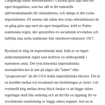
Långsiktigt måste arbetarklassen i Ukraina göra upp med sin
egen borgarklass, som har sålt ut det nationella
självbestämmandet till västmakterna, och slänga ut den ryska
imperialismen. På samma sätt måste den ryska arbetarklassen än
en gång göra upp med sin egen borgarklass, ledd av Putins
reaktionära regim, åter genomföra en socialistisk revolution och
fullfölja sina stolta traditioner från oktoberrevolutionen 1917.
Ryssland är idag ett imperialistiskt land, ledd av en öppet
antikommunistisk regim som bedriver en utrikespolitik i
tsarismens anda. Det rysk-kinesiska imperialistiska
stormaktsblocket är inte på något sätt ”bättre” eller
”progressivare” än det USA-ledda imperialistiska blocket. Det är
en konflikt mellan två rövarband om fördelningen av bytet. I ett
eventuellt krig mellan dessa block önskar vi att bägge sidors
regeringar skall lida nederlag och att det blir en öppning för en
revolutionär omstörtning av bägge sidors regimer. Just nu är