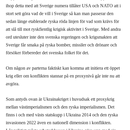
ihop detta med att Sverige numera tillåter USA och NATO att i
stort sett göra vad de vill i Sverige så kan man passerar den
sedan länge etablerade ryska röda linjen för vad som krävs för
att slå till mot ryskfientlig krigisk aktivitet i Sverige. Med andra
ord utesluter inte den svenska regeringen och krigsmakten att
Sverige får smaka på ryska bomber, missiler och drönare och
försöker förbereder det svenska folket för det.
Om någon av parterna faktiskt kan komma att initiera ett öppet
krig eller om konflikten stannar på en proxynivå går inte nu att
avgöra.
Som antyds ovan är Ukrainakriget i huvudsak ett proxykrig
mellan västimperialismen och den ryska imperialismen. Det
finns i och med västs statskupp i Ukraina 2014 och den ryska
invasionen 2022 även en nationell dimension i konflikten.