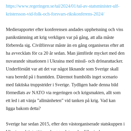
https://www.regeringen.se/tal/2024/01/tal-av-statsminister-ulf-
kristersson-vid-folk-och-forsvars-rikskonferens-2024/
Medierapporter efter konferensen andades upphetsning och viss
panikstämning att krig verkligen var på gång, att alla måste
förbereda sig. Civilförsvar måste än en gång organiseras efter att
ha avvecklats för ca 20 år sedan. Man jämförde mycket med den
nuvarande situationen i Ukraina med missil- och drönarattacker.
Underförstått var att det var något liknande som Sverige skall
vara beredd på i framtiden. Däremot framhölls inget scenario
med faktiska truppstrider i Sverige. Tydligen hade denna bild
förmedlats av NATO via regeringen och krigsmakten, allt som
ett led i att vänja ”allmänheten” vid tanken på krig. Vad kan
ligga bakom detta?
Sverige har sedan 2015, efter den västorganiserade statskuppen i