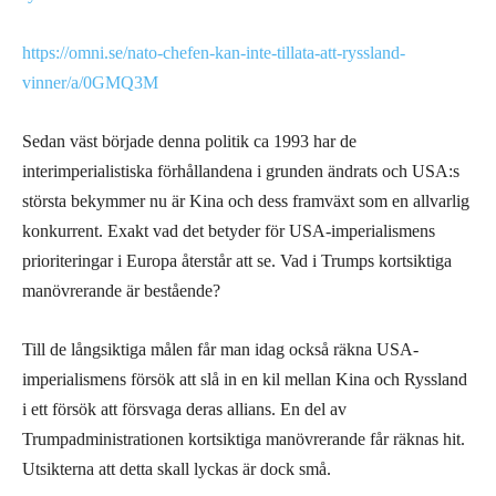
https://omni.se/nato-chefen-kan-inte-tillata-att-ryssland-
vinner/a/0GMQ3M
Sedan väst började denna politik ca 1993 har de
interimperialistiska förhållandena i grunden ändrats och USA:s
största bekymmer nu är Kina och dess framväxt som en allvarlig
konkurrent. Exakt vad det betyder för USA-imperialismens
prioriteringar i Europa återstår att se. Vad i Trumps kortsiktiga
manövrerande är bestående?
Till de långsiktiga målen får man idag också räkna USA-
imperialismens försök att slå in en kil mellan Kina och Ryssland
i ett försök att försvaga deras allians. En del av
Trumpadministrationen kortsiktiga manövrerande får räknas hit.
Utsikterna att detta skall lyckas är dock små.