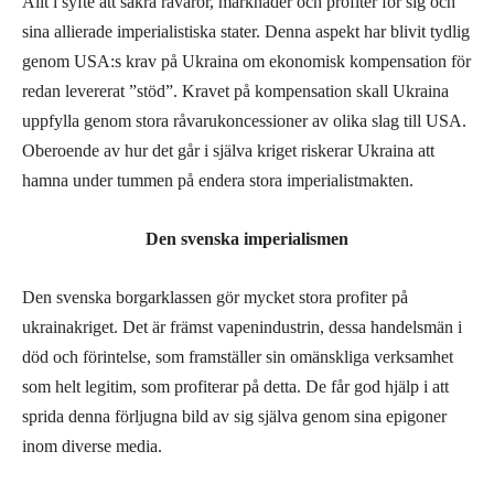
Allt i syfte att säkra råvaror, marknader och profiter för sig och
sina allierade imperialistiska stater. Denna aspekt har blivit tydlig
genom USA:s krav på Ukraina om ekonomisk kompensation för
redan levererat ”stöd”. Kravet på kompensation skall Ukraina
uppfylla genom stora råvarukoncessioner av olika slag till USA.
Oberoende av hur det går i själva kriget riskerar Ukraina att
hamna under tummen på endera stora imperialistmakten.
Den svenska imperialismen
Den svenska borgarklassen gör mycket stora profiter på
ukrainakriget. Det är främst vapenindustrin, dessa handelsmän i
död och förintelse, som framställer sin omänskliga verksamhet
som helt legitim, som profiterar på detta. De får god hjälp i att
sprida denna förljugna bild av sig själva genom sina epigoner
inom diverse media.