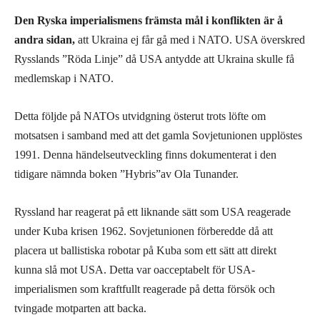
Den
Rys
ka imperialismens
främsta mål
i konflikten är
å
andra sidan,
att Ukraina ej får gå med i NATO. USA överskred
Rysslands ”Röda Linje” då USA antydde att Ukraina skulle få
medlemskap i NATO.
Detta följde på NATOs utvidgning österut trots löfte om
motsatsen i samband med att det gamla Sovjetunionen upplöstes
1991. Denna händelseutveckling finns dokumenterat i den
tidigare nämnda boken ”Hybris”av Ola Tunander.
Ryssland har reagerat på ett liknande sätt som USA reagerade
under Kuba krisen 1962. Sovjetunionen förberedde då att
placera ut ballistiska robotar på Kuba som ett sätt att direkt
kunna slå mot USA. Detta var oacceptabelt för USA-
imperialismen som kraftfullt reagerade på detta försök och
tvingade motparten att backa.