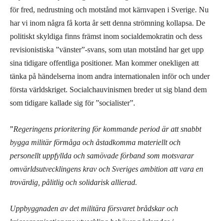
för fred, nedrustning och motstånd mot kärnvapen i Sverige. Nu
har vi inom några få korta år sett denna strömning kollapsa. De
politiskt skyldiga finns främst inom socialdemokratin och dess
revisionistiska ”vänster”-svans, som utan motstånd har get upp
sina tidigare offentliga positioner. Man kommer onekligen att
tänka på händelserna inom andra internationalen inför och under
första världskriget. Socialchauvinismen breder ut sig bland dem
som tidigare kallade sig för ”socialister”.
”
Regeringens prioritering för kommande period är att snabbt
bygga militär förmåga och åstadkomma materiellt och
personellt uppfyllda och samövade förband som motsvarar
omvärldsutvecklingens krav och Sveriges ambition att vara en
trovärdig, pålitlig och solidarisk allierad.
Uppbyggnaden av det militära försvaret brådskar och