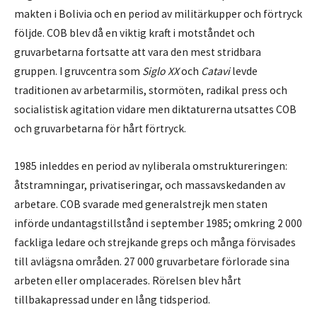
makten i Bolivia och en period av militärkupper och förtryck
följde. COB blev då en viktig kraft i motståndet och
gruvarbetarna fortsatte att vara den mest stridbara
gruppen. I gruvcentra som
Siglo XX
och
Catavi
levde
traditionen av arbetarmilis, stormöten, radikal press och
socialistisk agitation vidare men diktaturerna utsattes COB
och gruvarbetarna för hårt förtryck.
1985 inleddes en period av nyliberala omstruktureringen:
åtstramningar, privatiseringar, och massavskedanden av
arbetare. COB svarade med generalstrejk men staten
införde undantagstillstånd i september 1985; omkring 2 000
fackliga ledare och strejkande greps och många förvisades
till avlägsna områden. 27 000 gruvarbetare förlorade sina
arbeten eller omplacerades. Rörelsen blev hårt
tillbakapressad under en lång tidsperiod.