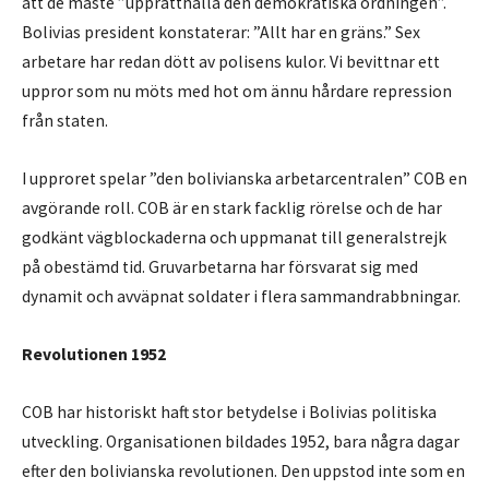
att de måste ”upprätthålla den demokratiska ordningen”.
Bolivias president konstaterar: ”Allt har en gräns.” Sex
arbetare har redan dött av polisens kulor. Vi bevittnar ett
uppror som nu möts med hot om ännu hårdare repression
från staten.
I upproret spelar ”den bolivianska arbetarcentralen” COB en
avgörande roll. COB är en stark facklig rörelse och de har
godkänt vägblockaderna och uppmanat till generalstrejk
på obestämd tid. Gruvarbetarna har försvarat sig med
dynamit och avväpnat soldater i flera sammandrabbningar.
Revolutionen 1952
COB har historiskt haft stor betydelse i Bolivias politiska
utveckling. Organisationen bildades 1952, bara några dagar
efter den bolivianska revolutionen. Den uppstod inte som en