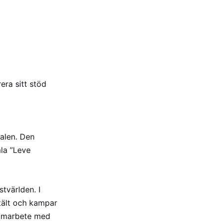
era sitt stöd
valen. Den
la ”Leve
stvärlden. I
 tält och kampar
 samarbete med