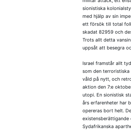
militär attack, ett e
sionistiska kolonialst
med hjälp av sin impe
ett försök till total 
skadat 82959 och dess
Trots allt detta vansin
uppsåt att besegra oc
Israel framstår allt ty
som den terroristiska 
våld på nytt, och ret
aktion den 7:e oktober
utopi. En sionistisk s
års erfarenheter har 
opereras bort helt. D
existensberättigande 
Sydafrikanska aparthe