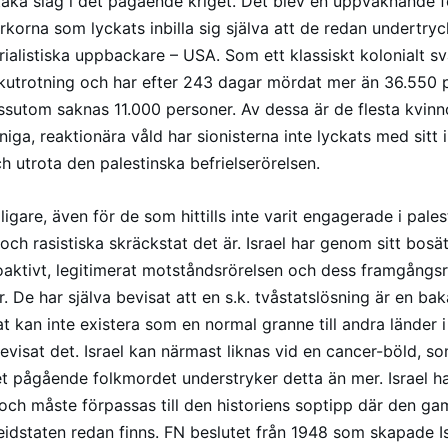
nstaka slag i det pågående kriget. Det blev en uppvaknande 
yrkorna som lyckats inbilla sig själva att de redan undertryc
rialistiska uppbackare – USA. Som ett klassiskt kolonialt s
folkutrotning och har efter 243 dagar mördat mer än 36.550 p
utom saknas 11.000 personer. Av dessa är de flesta kvinnor
niga, reaktionära våld har sionisterna inte lyckats med sitt i
h utrota den palestinska befrielserörelsen.
dligare, även för de som hittills inte varit engagerade i pale
och rasistiska skräckstat det är. Israel har genom sitt bosä
roaktivt, legitimerat motståndsrörelsen och dess framgångsri
. De har själva bevisat att en s.k. tvåstatslösning är en ba
tat kan inte existera som en normal granne till andra länder 
bevisat det. Israel kan närmast liknas vid en cancer-böld, 
et pågående folkmordet understryker detta än mer. Israel ha
och måste förpassas till den historiens soptipp där den ga
idstaten redan finns. FN beslutet från 1948 som skapade Is