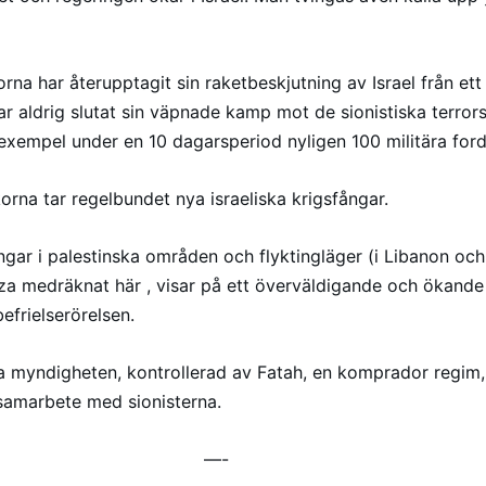
orna har återupptagit sin raketbeskjutning av Israel från et
ar aldrig slutat sin väpnade kamp mot de sionistiska terror
xempel under en 10 dagarsperiod nyligen 100 militära for
orna tar regelbundet nya israeliska krigsfångar.
gar i palestinska områden och flyktingläger (i Libanon och
Gaza medräknat här , visar på ett överväldigande och ökande
efrielserörelsen.
 myndigheten, kontrollerad av Fatah, en komprador regim, h
t samarbete med sionisterna.
—-