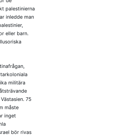
för de
kt palestinierna
var inledde man
alestinier,
 eller barn.
llusoriska
stinafrågan,
ttarkoloniala
ka militära
kåtsträvande
i Västasien. 75
som måste
r inget
mla
rael bör rivas