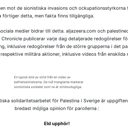
n mot de sionistiska invasions och ockupationsstyrkorna f
förtiger detta, men fakta finns tillgängliga.
ociala medier bidrar till detta. aljazeera.com och palestin
e Chronicle publicerar varje dag detaljerade redogörelser f
g, inklusive redogörelser från de större grupperna i det pa
spektive militära aktioner, inklusive videos från enskilda m
En typisk bild av strid från en video av
befrielserörelserna. De två trianglarna markerar
sionistiska soldater som nu är stridsodugliga.
tiska solidaritetsarbetet för Palestina i Sverige är uppgifte
bredast möjliga opinion för parollerna :
Eld upphör!