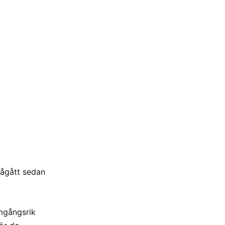
pågått sedan
mgångsrik