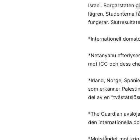
Israel. Borgarstaten g
lägren. Studenterna få
fungerar. Slutresultate
*Internationell domsto
*Netanyahu efterlyses
mot ICC och dess chef
*Irland, Norge, Spanie
som erkänner Palestina
del av en ”tvåstatslö
*The Guardian avslöja
den internationella d
*Motståndet mot krige