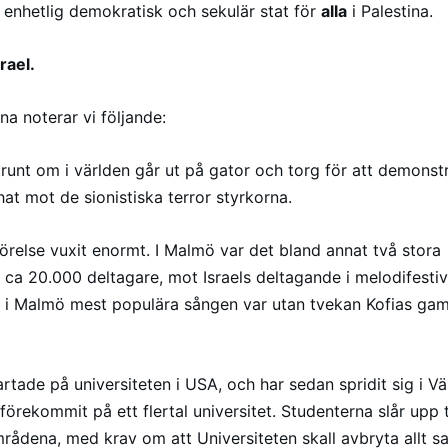
n enhetlig demokratisk och sekulär stat för
alla
i Palestina.
rael.
a noterar vi följande:
runt om i världen går ut på gator och torg för att demonstr
 hat mot de sionistiska terror styrkorna.
rörelse vuxit enormt. I Malmö var det bland annat två stora
ca 20.000 deltagare, mot Israels deltagande i melodifesti
 i Malmö mest populära sången var utan tvekan Kofias gam
rtade på universiteten i USA, och har sedan spridit sig i Vä
förekommit på ett flertal universitet. Studenterna slår upp
mrådena, med krav om att Universiteten skall avbryta allt