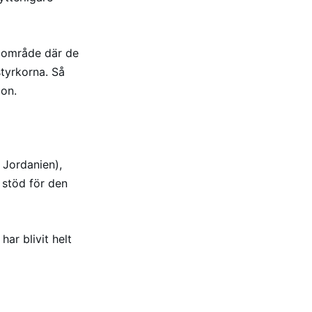
t område där de
styrkorna. Så
don.
 Jordanien),
 stöd för den
ar blivit helt