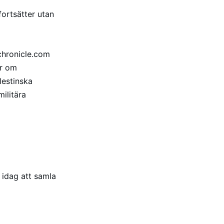
ortsätter utan
echronicle.com
ör om
lestinska
ilitära
n idag att samla