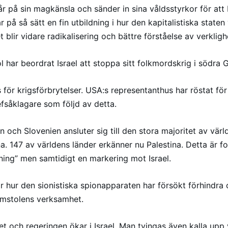
år på sin magkänsla och sänder in sina våldsstyrkor för att
r på så sätt en fin utbildning i hur den kapitalistiska staten
t blir vidare radikalisering och bättre förståelse av verkligh
l har beordrat Israel att stoppa sitt folkmordskrig i södra 
 för krigsförbrytelser. USA:s representanthus har röstat för
såklagare som följd av detta.
n och Slovenien ansluter sig till den stora majoritet av värl
. 147 av världens länder erkänner nu Palestina. Detta är fo
sning” men samtidigt en markering mot Israel.
r hur den sionistiska spionapparaten har försökt förhindra
omstolens verksamhet.
t och regeringen ökar i Israel. Man tvingas även kalla upp 