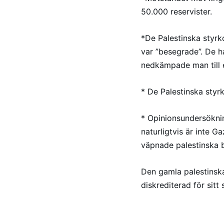
50.000 reservister.
*De Palestinska styrk
var ”besegrade”. De h
nedkämpade man till e
* De Palestinska styrk
* Opinionsundersöknin
naturligtvis är inte 
väpnade palestinska b
Den gamla palestinska
diskrediterad för sit