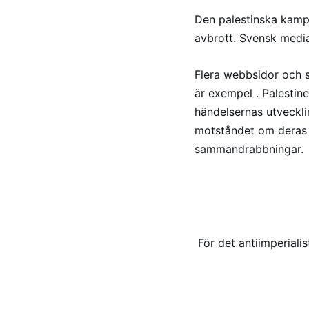
Den palestinska kampe
avbrott. Svensk media 
Flera webbsidor och s
är exempel . Palestin
händelsernas utvecklin
motståndet om deras re
sammandrabbningar.
För det antiimperialis