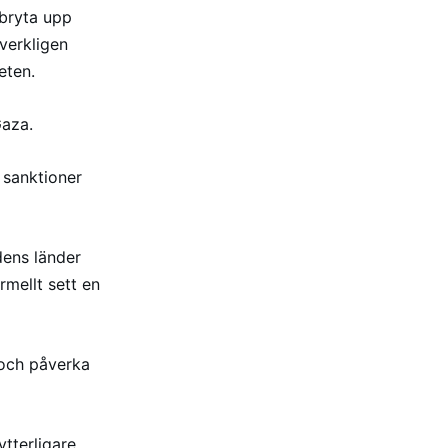
 bryta upp
 verkligen
eten.
Gaza.
 sanktioner
dens länder
rmellt sett en
 och påverka
ytterligare