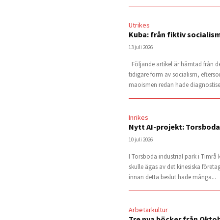
Utrikes
Kuba: från fiktiv socialis
13 juli 2026
Följande artikel är hämtad från d
tidigare form av socialism, efters
maoismen redan hade diagnostiser
Inrikes
Nytt AI-projekt: Torsboda
10 juli 2026
I Torsboda industrial park i Timrå
skulle ägas av det kinesiska företa
innan detta beslut hade många...
Arbetarkultur
Tre nya böcker från Okto