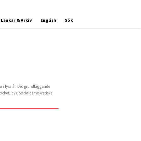
Länkar & Arkiv
English
Sök
ra i fyra år. Det grundläggande
blocket, dvs. Socialdemokratiska