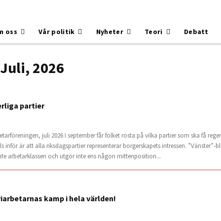
m oss
Vår politik
Nyheter
Teori
Debatt
Juli, 2026
rliga partier
rföreningen, juli 2026 I september får folket rösta på vilka partier som ska få rege
 inför är att alla riksdagspartier representerar borgerskapets intressen. ”Vänster”-
inte arbetarklassen och utgör inte ens någon mittenposition...
riarbetarnas kamp i hela världen!