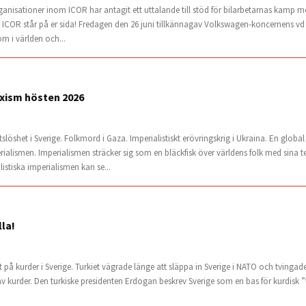
rganisationer inom ICOR har antagit ett uttalande till stöd för bilarbetarnas kamp
– ICOR står på er sida! Fredagen den 26 juni tillkännagav Volkswagen-koncernens vd 
 om i världen och...
xism hösten 2026
slöshet i Sverige. Folkmord i Gaza. Imperialistiskt erövringskrig i Ukraina. En global
imperialismen. Imperialismen sträcker sig som en bläckfisk över världens folk med sina 
listiska imperialismen kan se...
la!
kt på kurder i Sverige. Turkiet vägrade länge att släppa in Sverige i NATO och tvin
 kurder. Den turkiske presidenten Erdogan beskrev Sverige som en bas för kurdisk 