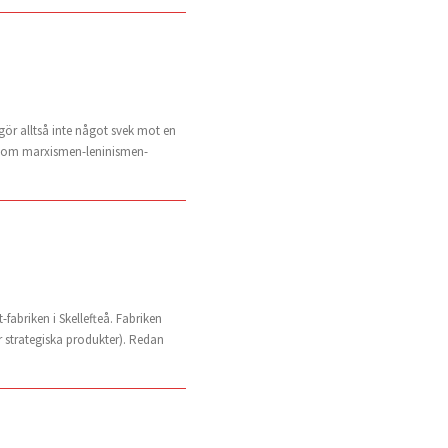
ör alltså inte något svek mot en
ss som marxismen-leninismen-
fabriken i Skellefteå. Fabriken
ör strategiska produkter). Redan