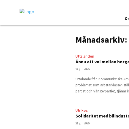
O
Månadsarkiv: 
Uttalanden
Ännu ett val mellan borge
24 juli 2026
Uttalande från Kommunistiska Arbeta
problemet som arbetarklassen ställs
partiet och Vänsterpartiet, tjänar 
Utrikes
Solidaritet med bilindust
21 juli 2026