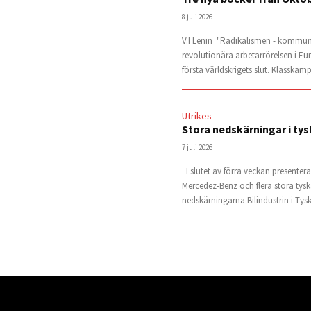
8 juli 2026
V.I Lenin "Radikalismen - kommun
revolutionära arbetarrörelsen i Eu
första världskrigets slut. Klasskam
Utrikes
Stora nedskärningar i tysk
7 juli 2026
I slutet av förra veckan presenter
Mercedez-Benz och flera stora tysk
nedskärningarna Bilindustrin i Tysk