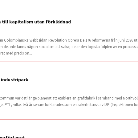
m till kapitalism utan förklädnad
en Colombianska webbsidan Revolution Obrera De 176 reformerna från juni 2026 utg
om det inte fanns någon socialism att svika; de är den logiska följden av en proce
at med precision...
 industripark
 kommun var det länge planerat att etablera en grafitfabrik i samband med Northvolt-
get PTL, vilket två år senare förklarades som en säkerhetsrisk av ISP (Inspektionen f
berförlaget.