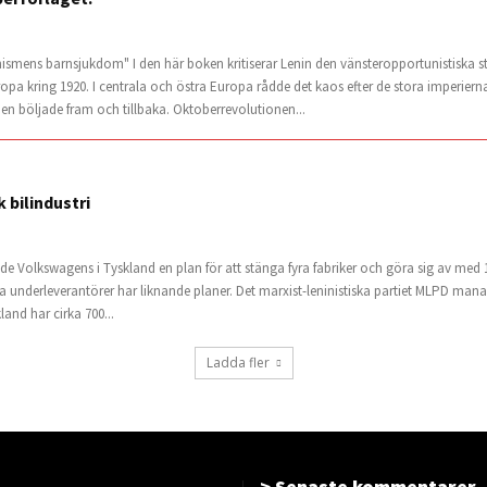
ismens barnsjukdom" I den här boken kritiserar Lenin den vänsteropportunistiska
ropa kring 1920. I centrala och östra Europa rådde det kaos efter de stora imperi
pen böljade fram och tillbaka. Oktoberrevolutionen...
 bilindustri
ade Volkswagens i Tyskland en plan för att stänga fyra fabriker och göra sig av med
a underleverantörer har liknande planer. Det marxist-leninistiska partiet MLPD mana
land har cirka 700...
Ladda fler
> Senaste kommentarer