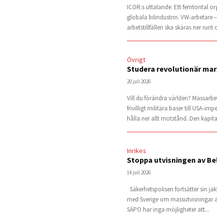
ICOR:s uttalande: Ett femtontal o
globala bilindustrin. VW-arbetare 
arbetstillfällen ska skäras ner runt
Övrigt
Studera revolutionär mar
20 juli 2026
Vill du förändra världen? Massarbet
frivilligt militära baser till USA-
hålla ner allt motstånd. Den kapita
Inrikes
Stoppa utvisningen av Bel
14 juli 2026
Säkerhetspolisen fortsätter sin ja
med Sverige om massutvisningar av
SÄPO har inga möjligheter att...