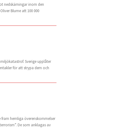
 mot nedskärningar inom den
Oliver Blume att 100 000
 miljökatastrof. Sverige upplåter
tentakler för att strypa dem och
gade fram hemliga överenskommelser
”terrorism”. De som anklagas av