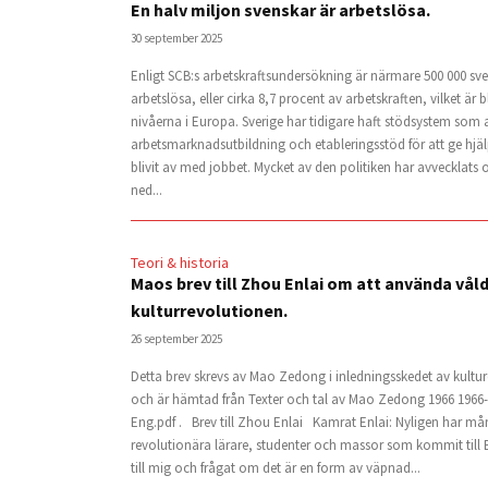
En halv miljon svenskar är arbetslösa.
30 september 2025
Enligt SCB:s arbetskraftsundersökning är närmare 500 000 sv
arbetslösa, eller cirka 8,7 procent av arbetskraften, vilket är
nivåerna i Europa. Sverige har tidigare haft stödsystem som 
arbetsmarknadsutbildning och etableringsstöd för att ge hjäl
blivit av med jobbet. Mycket av den politiken har avvecklats o
ned...
Teori & historia
Maos brev till Zhou Enlai om att använda vål
kulturrevolutionen.
26 september 2025
Detta brev skrevs av Mao Zedong i inledningsskedet av kultu
och är hämtad från Texter och tal av Mao Zedong 1966 1966
Eng.pdf . Brev till Zhou Enlai Kamrat Enlai: Nyligen har m
revolutionära lärare, studenter och massor som kommit till Be
till mig och frågat om det är en form av väpnad...