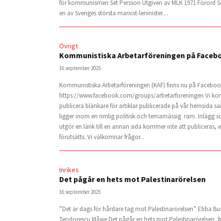
för kommunismen Set Persson Utgiven av MLK 1971 Förord Se
en av Sveriges största marxist-leninister....
Övrigt
Kommunistiska Arbetarföreningen på Faceb
16 september 2025
Kommunistiska Arbetarföreningen (KAF) finns nu på Faceboo
https://www.facebook.com/groups/arbetarforeningen Vi ko
publicera blänkare för artiklar publicerade på vår hemsida 
ligger inom en rimlig politisk och temamässig ram. Inlägg 
utgör en länk till en annan sida kommer inte att publiceras, e
förutsätts. Vi välkomnar frågor...
Inrikes
Det pågår en hets mot Palestinarörelsen
16 september 2025
”Det är dags för hårdare tag mot Palestinarörelsen” Ebba Bu
Teodorescu Måwe Det pågår en hets mot Palestinarörelsen, fr