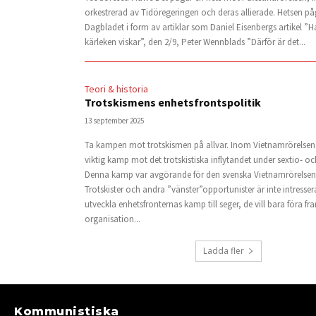
orkestrerad av Tidöregeringen och deras allierade. Hetsen på
Dagbladet i form av artiklar som Daniel Eisenbergs artikel ”Ha
kärleken viskar”, den 2/9, Peter Wennblads ”Därför är det...
Teori & historia
Trotskismens enhetsfrontspolitik
13 september 2025
Ta kampen mot trotskismen på allvar. Inom Vietnamrörelsen
viktig kamp mot det trotskistiska inflytandet under sextio- och
Denna kamp var avgörande för den svenska Vietnamrörelsen
Trotskister och andra ”vänster”opportunister är inte intresser
utveckla enhetsfronternas kamp till seger, de vill bara föra fr
organisation...
Ladda fler
Kommunistiska