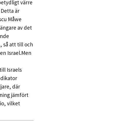
betydligt värre
 Detta är
escu Måwe
hängare av det
ande
så att till och
en Israel.Men
ll Israels
ndikator
ljare, där
kning jämfört
o, vilket