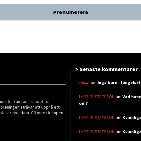
> Senaste kommentarer
masi
om
Inga barn i fängelse!
LARZ GUSTAFSSON
om
Vad hand
ister runt om i landet för
om?
Föreningen strävar att uppnå ett
stisk revolution. Gå med i kampen
LARZ GUSTAFSSON
om
Kvinnlig
LARZ GUSTAFSSON
om
Kvinnlig