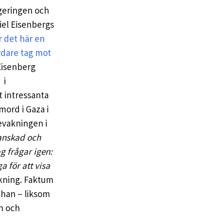
egeringen och
iel Eisenbergs
r det här en
rdare tag mot
Eisenberg
i
t intressanta
mord i Gaza i
bevakningen i
ranskad och
g frågar igen:
a för att visa
kning. Faktum
ar han – liksom
an och