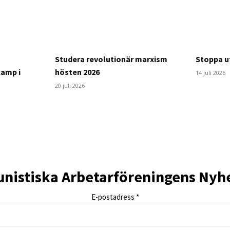
Studera revolutionär marxism
Stoppa ut
kamp i
hösten 2026
14 juli 2026
20 juli 2026
istiska Arbetarföreningens Nyh
E-postadress
*