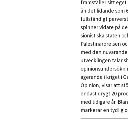
framställer sitt ege
än det lidande som 6
fullständigt perver
spinner vidare på de
sionistiska staten o
Palestinarörelsen och
med den nuvarande 
utvecklingen talar si
opinionsundersökninga
agerande i kriget i 
Opinion, visar att stö
endast drygt 20 proce
med tidigare år. Blan
markerar en tydlig o