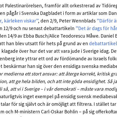
t Palestinarörelsen, framför allt orkestrerad av Tidör
sen pågår i Svenska Dagbladet i form av artiklar som Dan
r, kärleken viskar”
,
den 2/9
, Peter Wennblads
”Därför ä
 12/9 och nu senast debattartikeln
”Det är dags för hå
en 14/9 av Ebba Busch/Alice Teodorescu Måwe. Daniel 
l att han blev utsatt för hets på grund av en
debattartikel
klagade över hur det var att vara jude i Sverige idag. De
isenberg inte yttrar ett ord av fördömande av Israels folk
ället beskärmar han sig över den ensidiga svenska media
r medierna ett stort ansvar: att återge korrekt, kritisk g
n, att ge hela bilden, och att inte göda ensidighet. Så ja
i så, att vi i Sverige – i vår demokrati – måste vara modig
aturligtvis inget exempel på ensidig svensk mediabeva
alar för sig självt och är omöjligt att filtrera. I stället t
lm och M-ministern Carl-Oskar Bohlin – på sig offerkoft