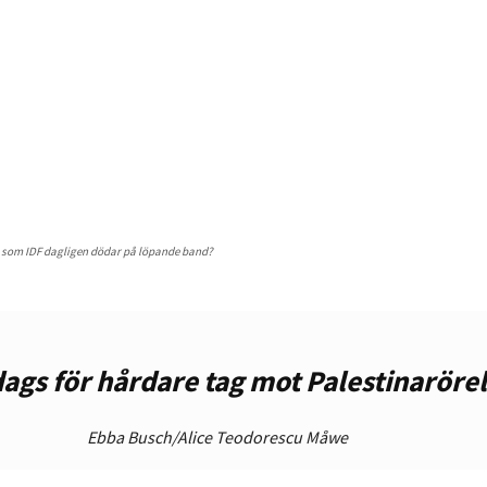
 som IDF dagligen dödar på löpande band?
dags för hårdare tag mot Palestinaröre
Ebba Busch/Alice Teodorescu Måwe