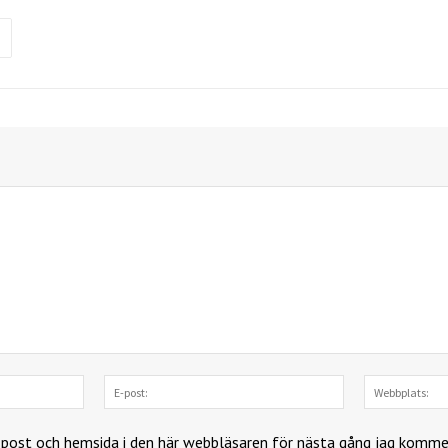
Namn:
E-
post:
-post och hemsida i den här webbläsaren för nästa gång jag komme