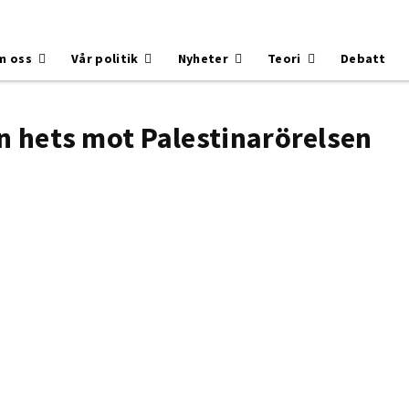
m oss
Vår politik
Nyheter
Teori
Debatt
n hets mot Palestinarörelsen