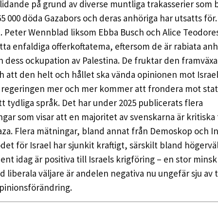
t lidande på grund av diverse muntliga trakasserier som 
5 000 döda Gazabors och deras anhöriga har utsatts för.
st. Peter Wennblad liksom Ebba Busch och Alice Teodor
tta enfaldiga offerkoftatema, eftersom de är rabiata an
ch dess ockupation av Palestina. De fruktar den framväx
 att den helt och hållet ska vända opinionen mot Israel, 
regeringen mer och mer kommer att frondera mot stat
tt tydliga språk. Det har under 2025 publicerats flera
r som visar att en majoritet av svenskarna är kritiska ti
Gaza. Flera mätningar, bland annat från Demoskop och I
det för Israel har sjunkit kraftigt, särskilt bland högervä
nt idag är positiva till Israels krigföring – en stor mins
d liberala väljare är andelen negativa nu ungefär sju av ti
pinionsförändring.