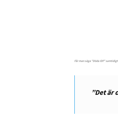
Får man säga "Döda IDF" samtidigt
”Det är 