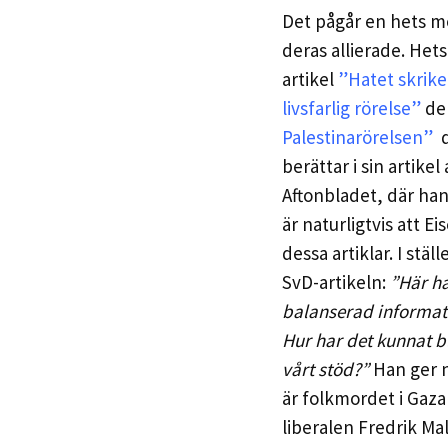
Det pågår en hets mo
deras allierade. Het
artikel
”Hatet skrike
livsfarlig rörelse”
den
Palestinarörelsen”
d
berättar i sin artike
Aftonbladet, där han 
är naturligtvis att E
dessa artiklar. I st
SvD-artikeln:
”Här ha
balanserad informatio
Hur har det kunnat bl
vårt stöd?”
Han ger n
är folkmordet i Gaza t
liberalen Fredrik Ma