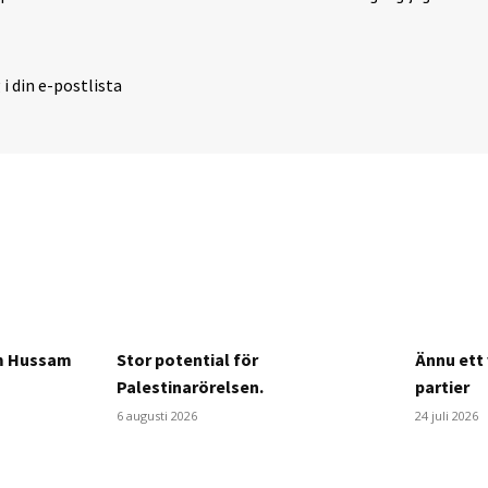
 i din e-postlista
om Hussam
Stor potential för
Ännu ett 
Palestinarörelsen.
partier
6 augusti 2026
24 juli 2026