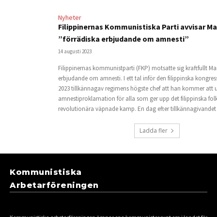
Nyheter
Filippinernas Kommunistiska Parti avvisar Ma
”förrädiska erbjudande om amnesti”
14 augusti 2023
Filippinernas kommunistparti (FKP) motsatte sig kraftfullt Mar
erbjudande om amnesti. I ett tal inför den filippinska kongres
2023 tillkännagav regimens högste chef att han kommer att u
amnestiproklamation för alla som ger upp det filippinska fol
revolutionära väpnade kamp. En dag efter tillkännagivandet 
Ladda fler
Kommunistiska
Arbetarföreningen