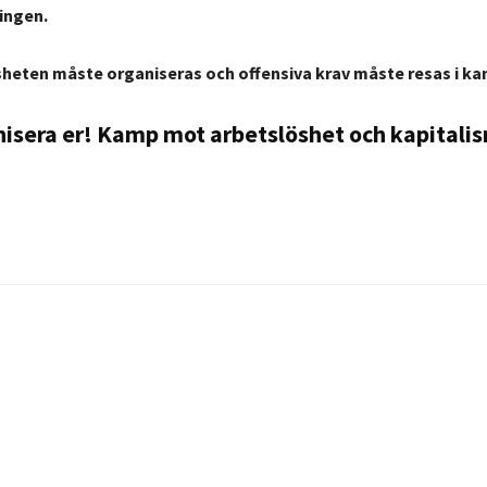
ingen.
eten måste organiseras och offensiva krav måste resas i k
nisera er! Kamp mot arbetslöshet och kapitali