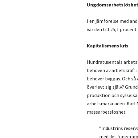
Ungdomsarbetslöshe
I en jämförelse med andr
var den till 25,1 procen
Kapitalismens kris
Hundratusentals arbetsl
behoven av arbetskraft 
behöver byggas. Och så 
överlevt sig själv? Grun
produktion och sysselsä
arbetsmarknaden. Karl Ma
massarbetslöshet:
”Industrins reser
med det fungerande