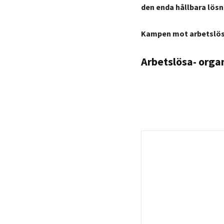
den enda hållbara lösn
Kampen mot arbetslösh
Arbetslösa- orga