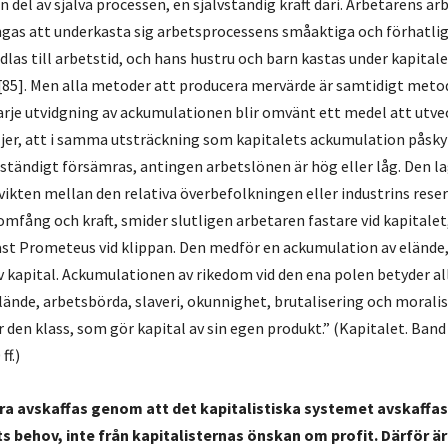
n del av själva processen, en självständig kraft däri. Arbetarens a
ngas att underkasta sig arbetsprocessens småaktiga och förhatlig
ndlas till arbetstid, och hans hustru och barn kastas under kapital
[
85
]. Men alla metoder att producera mervärde är samtidigt meto
arje utvidgning av ackumulationen blir omvänt ett medel att utve
ljer, att i samma utsträckning som kapitalets ackumulation påsk
 ständigt försämras, antingen arbetslönen är hög eller låg. Den l
vikten mellan den relativa överbefolkningen eller industrins res
fång och kraft, smider slutligen arbetaren fastare vid kapitalet
st Prometeus vid klippan. Den medför en ackumulation av eländ
 kapital. Ackumulationen av rikedom vid den ena polen betyder al
ände, arbetsbörda, slaveri, okunnighet, brutalisering och moralis
ör den klass, som gör kapital av sin egen produkt.” (Kapitalet. Band
ff.)
ra avskaffas genom att det kapitalistiska systemet avskaffa
s behov, inte från kapitalisternas önskan om profit. Därför ä