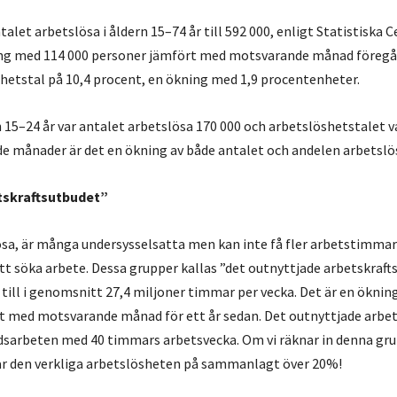
talet arbetslösa i åldern 15–74 år till 592 000, enligt Statistiska 
ing med 114 000 personer jämfört med motsvarande månad föregåe
hetstal på 10,4 procent, en ökning med 1,9 procentenheter.
15–24 år var antalet arbetslösa 170 000 och arbetslöshetstalet va
e månader är det en ökning av både antalet och andelen arbetsl
tskraftsutbudet”
sa, är många undersysselsatta men kan inte få fler arbetstimm
att söka arbete. Dessa grupper kallas ”det outnyttjade arbetskrafts
 till i genomsnitt 27,4 miljoner timmar per vecka. Det är en öknin
t med motsvarande månad för ett år sedan. Det outnyttjade arbe
dsarbeten med 40 timmars arbetsvecka. Om vi räknar in denna grupp
r den verkliga arbetslösheten på sammanlagt över 20%!