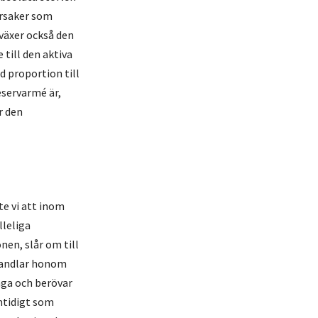
orsaker som
växer också den
 till den aktiva
d proportion till
eservarmé är,
r den
te vi att inom
lleliga
nen, slår om till
vandlar honom
åga och berövar
mtidigt som