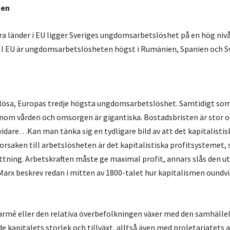
ten
a länder i EU ligger Sveriges ungdomsarbetslöshet på en hög nivå.
t. I EU är ungdomsarbetslösheten högst i Rumänien, Spanien och S
ösa, Europas tredje högsta ungdomsarbetslöshet. Samtidigt som 
inom vården och omsorgen är gigantiska. Bostadsbristen är stor o
vidare…Kan man tänka sig en tydligare bild av att det kapitalisti
dorsaken till arbetslösheten är det kapitalistiska profitsystemet,
ttning. Arbetskraften måste ge maximal profit, annars slås den ut
rx beskrev redan i mitten av 1800-talet hur kapitalismen oundvik
varmé eller den relativa överbefolkningen växer med den samhälle
 kapitalets storlek och tillväxt, alltså även med proletariatets 