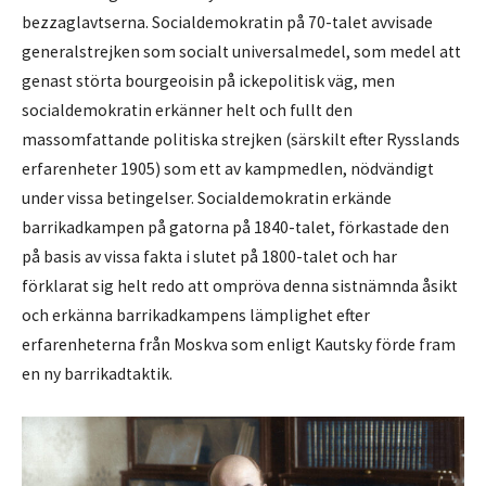
bezzaglavtserna. Socialdemokratin på 70-talet avvisade
generalstrejken som socialt universalmedel, som medel att
genast störta bourgeoisin på ickepolitisk väg, men
socialdemokratin erkänner helt och fullt den
massomfattande politiska strejken (särskilt efter Rysslands
erfarenheter 1905) som ett av kampmedlen, nödvändigt
under vissa betingelser. Socialdemokratin erkände
barrikadkampen på gatorna på 1840-talet, förkastade den
på basis av vissa fakta i slutet på 1800-talet och har
förklarat sig helt redo att ompröva denna sistnämnda åsikt
och erkänna barrikadkampens lämplighet efter
erfarenheterna från Moskva som enligt Kautsky förde fram
en ny barrikadtaktik.