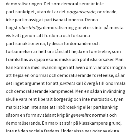
demoraliseringen. Det som demoraliserar är inte
partisankriget, utan det är det
oorganiserade
, oordnade,
icke partimässiga i partisanaktionerna. Denna
högst
obestridliga
demoralisering gör vi oss inte på minsta
vis kvitt genom att fördöma och förbanna
partisanaktionerna, ty dessa fördömanden och
förbannelser är helt ur stånd att hejda en företeelse, som
framkallas av djupa ekonomiska och politiska orsaker. Man
kan komma med invändningen att även om vi är oförmögna
att hejda en onormal och demoraliserande företeelse, så är
det inget argument för att
partiet
skall övergå till onormala
och demoraliserande kampmedel. Men en sådan invändning
skulle vara rent liberalt borgerlig och inte marxistisk, ty en
marxist kan inte anse att inbördeskrig eller partisankrig
såsom en form av sådant krig är
generellt
onormalt och
demoraliserande. En marxist står på klasskampens grund,
inte på den sociala fredens. Under vissa perioder av akuta