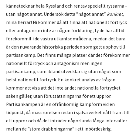
kännetecknar hela Ryssland och rentav speciellt ryssarna –
utan något annat. Undersök detta ”något annat”
konkret
,
mina herrar! Ni kommer då att finna att nationellt förtryck
eller antagonism inte är någon förklaring, ty de har alltid
förekommit i de västra utkantsområdena, medan det bara
är den nuvarande historiska perioden som gett upphov till
partisankamp. Det finns många platser där det förekommer
nationellt förtryck och antagonism men ingen
partisankamp, som ibland utvecklar sig utan något som
helst nationellt förtryck. En konkret analys av frågan
kommer att visa att det inte är det nationella förtrycket
saken gäller, utan förutsättningarna för ett uppror.
Partisankampen är en ofrånkomlig kampform vid en
tidpunkt, då massrörelsen redan i själva verket nått fram till
ett uppror och då det inträder någorlunda långa intervaller
mellan de ”stora drabbningarna” i ett inbördeskrig.