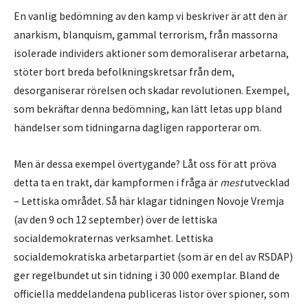
En vanlig bedömning av den kamp vi beskriver är att den är
anarkism, blanquism, gammal terrorism, från massorna
isolerade individers aktioner som demoraliserar arbetarna,
stöter bort breda befolkningskretsar från dem,
desorganiserar rörelsen och skadar revolutionen. Exempel,
som bekräftar denna bedömning, kan lätt letas upp bland
händelser som tidningarna dagligen rapporterar om.
Men är dessa exempel övertygande? Låt oss för att pröva
detta ta en trakt, där kampformen i fråga är
mest
utvecklad
– Lettiska området. Så här klagar tidningen Novoje Vremja
(av den 9 och 12 september) över de lettiska
socialdemokraternas verksamhet. Lettiska
socialdemokratiska arbetarpartiet (som är en del av RSDAP)
ger regelbundet ut sin tidning i 30 000 exemplar. Bland de
officiella meddelandena publiceras listor över spioner, som