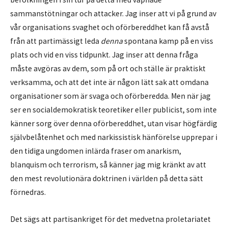
sammanstötningar och attacker. Jag inser att vi på grund av
vår organisations svaghet och oförbereddhet kan få avstå
från att partimässigt leda
denna
spontana kamp på en viss
plats och vid en viss tidpunkt. Jag inser att denna fråga
måste avgöras av dem, som på ort och ställe är praktiskt
verksamma, och att det inte är någon lätt sak att omdana
organisationer som är svaga och oförberedda. Men när jag
ser en socialdemokratisk teoretiker eller publicist, som inte
känner sorg över denna oförbereddhet, utan visar högfärdig
självbelåtenhet och med narkissistisk hänförelse upprepar i
den tidiga ungdomen inlärda fraser om anarkism,
blanquism och terrorism, så känner jag mig kränkt av att
den mest revolutionära doktrinen i världen på detta sätt
förnedras.
Det sägs att partisankriget för det medvetna proletariatet