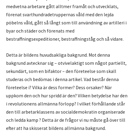
medvetna arbetare gått alltmer framåt och utvecklats,
förenat svarthundradetruppernas våld med den lejda
pöbelns våld, gått så långt som till användning av artilleri i
byar och städer och förenats med
bestraffningsexpeditioner, bestraffningståg och så vidare.
Detta är bildens huvudsakliga bakgrund. Mot denna
bakgrund avtecknar sig – otvivelaktigt som något partiellt,
sekundärt, som en bifaktor – den företeelse som skall
studeras och bedömas i denna artikel. Vad består denna
företeelse i? Vilka är dess former? Dess orsaker? När
uppkom den och hur spridd är den? Vilken betydelse har den
i revolutionens allmänna förlopp? I vilket förhållande står
den till arbetarklassens av socialdemokratin organiserade
och ledda kamp ? Detta är de frågor vi nu måste gå över till
efter att ha skisserat bildens allmänna bakgrund.