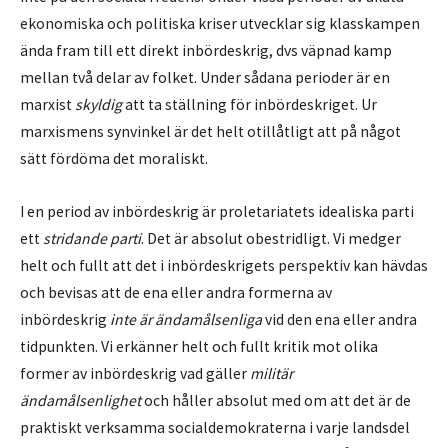
ekonomiska och politiska kriser utvecklar sig klasskampen
ända fram till ett direkt inbördeskrig, dvs väpnad kamp
mellan två delar av folket. Under sådana perioder är en
marxist
skyldig
att ta ställning för inbördeskriget. Ur
marxismens synvinkel är det helt otillåtligt att på något
sätt fördöma det moraliskt.
I en period av inbördeskrig är proletariatets idealiska parti
ett
stridande parti
. Det är absolut obestridligt. Vi medger
helt och fullt att det i inbördeskrigets perspektiv kan hävdas
och bevisas att de ena eller andra formerna av
inbördeskrig
inte är ändamålsenliga
vid den ena eller andra
tidpunkten. Vi erkänner helt och fullt kritik mot olika
former av inbördeskrig vad gäller
militär
ändamålsenlighet
och håller absolut med om att det är de
praktiskt verksamma socialdemokraterna i varje landsdel