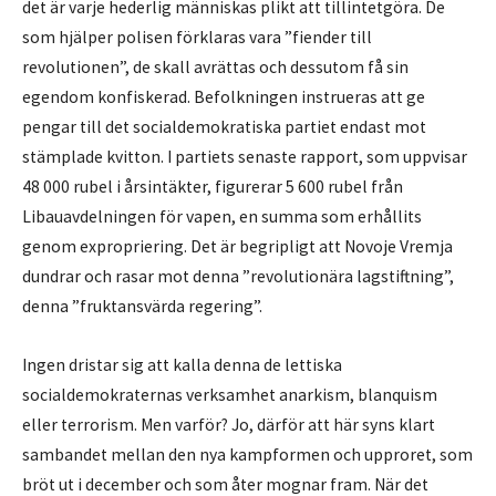
det är varje hederlig människas plikt att tillintetgöra. De
som hjälper polisen förklaras vara ”fiender till
revolutionen”, de skall avrättas och dessutom få sin
egendom konfiskerad. Befolkningen instrueras att ge
pengar till det socialdemokratiska partiet endast mot
stämplade kvitton. I partiets senaste rapport, som uppvisar
48 000 rubel i årsintäkter, figurerar 5 600 rubel från
Libauavdelningen för vapen, en summa som erhållits
genom expropriering. Det är begripligt att Novoje Vremja
dundrar och rasar mot denna ”revolutionära lagstiftning”,
denna ”fruktansvärda regering”.
Ingen dristar sig att kalla denna de lettiska
socialdemokraternas verksamhet anarkism, blanquism
eller terrorism. Men varför? Jo, därför att här syns klart
sambandet mellan den nya kampformen och upproret, som
bröt ut i december och som åter mognar fram. När det