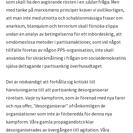
som skall ha den avgörande rösten i en
sådan
fråga. Men
med tanke på marxismens principer kräver vi ovillkorligen,
att man inte med utnötta och schablonmässiga fraser om
anarkism, blanquism och terrorism skall försöka slippa
undan en analys av betingelserna för ett inbördeskrig, att
omdömeslösa metoder i partisanaktioner, som vid något
tillfälle företas av någon PPS-organisation, inte skall
användas för skräckmålning i frågan om socialdemokratins
själva deltagande i partisankrig överhuvudtaget.
Det är nödvändigt att förhålla sig kritiskt till
hänvisningarna till att partisankrig desorganiserar
rörelsen.
Varje
ny kampform, som är förenad med nya faror
och nya offer, ”desorganiserar” ofrånkomligen de
organisationer som inte är förberedda för denna nya
kampform. Våra gamla propagandistcirklar
desorganiserades av övergången till agitation. Våra