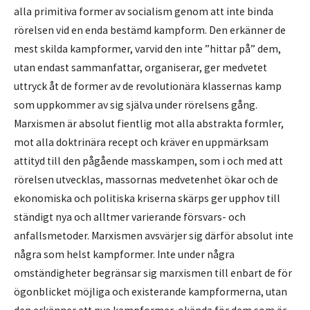
alla primitiva former av socialism genom att inte binda
rörelsen vid en enda bestämd kampform. Den erkänner de
mest skilda kampformer, varvid den inte ”hittar på” dem,
utan endast sammanfattar, organiserar, ger medvetet
uttryck åt de former av de revolutionära klassernas kamp
som uppkommer av sig själva under rörelsens gång.
Marxismen är absolut fientlig mot alla abstrakta formler,
mot alla doktrinära recept och kräver en uppmärksam
attityd till den pågående masskampen, som i och med att
rörelsen utvecklas, massornas medvetenhet ökar och de
ekonomiska och politiska kriserna skärps ger upphov till
ständigt nya och alltmer varierande försvars- och
anfallsmetoder. Marxismen avsvärjer sig därför absolut inte
några som helst kampformer. Inte under några
omständigheter begränsar sig marxismen till enbart de för
ögonblicket möjliga och existerande kampformerna, utan