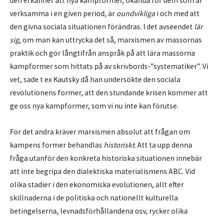
den erkänner att nya kampformer, okända för dem som är
verksamma i en given period, är
oundvikliga
i och med att
den givna sociala situationen förändras. I det avseendet
lär
sig
, om man kan uttrycka det så, marxismen av massornas
praktik och gör långtifrån anspråk på att lära massorna
kampformer som hittats på av skrivbords-”systematiker”. Vi
vet, sade t ex Kautsky då han undersökte den sociala
revolutionens former, att den stundande krisen kommer att
ge oss nya kampformer, som vi nu inte kan förutse.
För det andra kräver marxismen absolut att frågan om
kampens former behandlas
historiskt
. Att ta upp denna
fråga utanför den konkreta historiska situationen innebär
att inte begripa den dialektiska materialismens ABC. Vid
olika stadier i den ekonomiska evolutionen, allt efter
skillnaderna i de politiska och nationellt kulturella
betingelserna, levnadsförhållandena osv, rycker olika