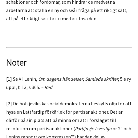
schabloner och fördomar, som hindrar de medvetna
arbetarna att ställa en ny och svår fråga på ett riktigt sätt,
att på ett riktigt sätt ta itu med att lösa den.
Noter
[1] Se V I Lenin,
Om dagens händelser
,
Samlade skrifter
, 5:e ry
uppl, b 13, s 365.
– Red
[2] De bolsjevikiska socialdemokraterna beskylls ofta för att
hysa en Lättfärdig förkärlek för partisanaktioner. Det är
därför på sin plats att påminna om att i förslaget till
resolution om partisanaktioner (
Partijnyje Izvestija
nr 2” och
Lenins rapport om kongressen’”) har den del av