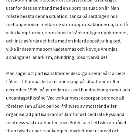
utanför dess samband med en upprorssituation är. Man
måste beakta denna situation, tänka på särdragen hos
mellanperioden mellan de stora upprorsaktionerna, förstå
vilka kampformer, som därvid ofrånkomligen uppkommer,
och inte avfärda det hela med en inlärd uppsättning ord,
vilka är desamma som kadeternas och Novoje Vremjas
anhängares: anarkism, plundring, lösdrivarvälde!
Man säger att partisanaktioner desorganiserar vårt arbete.
Låt oss tillämpa detta resonemang på situationen efter
december 1905, på perioden av svarthundradepogromer och
undantagstillstånd. Vad verkar mest desorganiserande på
rörelsen i en
sådan
period: frånvaro av motstånd eller
organiserad partisankamp? Jämför det centrala Ryssland
med dess västra utkanter, med Polen och Lettiska området.
Utan tvivel är partisankampen mycket mer utbredd och