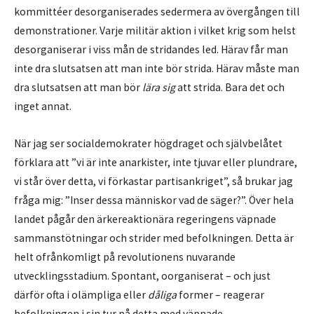
kommittéer desorganiserades sedermera av övergången till
demonstrationer. Varje militär aktion i vilket krig som helst
desorganiserar i viss mån de stridandes led. Härav får man
inte dra slutsatsen att man inte bör strida. Härav måste man
dra slutsatsen att man bör
lära sig
att strida. Bara det och
inget annat.
När jag ser socialdemokrater högdraget och självbelåtet
förklara att ”vi är inte anarkister, inte tjuvar eller plundrare,
vi står över detta, vi förkastar partisankriget”, så brukar jag
fråga mig: ”Inser dessa människor vad de säger?”. Över hela
landet pågår den ärkereaktionära regeringens väpnade
sammanstötningar och strider med befolkningen. Detta är
helt ofrånkomligt på revolutionens nuvarande
utvecklingsstadium. Spontant, oorganiserat – och just
därför ofta i olämpliga eller
dåliga
former – reagerar
befolkningen i sin tur på detta med väpnade