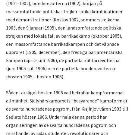
(1901-1902), bonderevolterna (1902), början på
massomfattande politiska strejker i olika kombinationer
med demonstrationer (Rostov 1902, sommarstrejkerna
1903, den 9 januari 1905), den landsomfattande politiska
strejken med lokala fall av barrikadkamp (oktober 1905),
den massomfattande barrikadkampen och det väpnade
upproret (1905, december), den fredliga parlamentariska
kampen (april–juni 1906), de partiella militärrevolterna
(juni 1905–juli 1906) och de partiella bonderevolterna
(hösten 1905 – hösten 1906).
Sådant är läget hösten 1906 vad beträffar kampformerna i
allmänhet. Självhärskardömets ”besvarande” kampform är
de svarta hundradenas pogrom, från Kisjinjov våren 1903 till
Sedlets hösten 1906. Under hela denna period har
organiseringen av de svarta hundradenas pogrom och
misshandel av judar, studenter, revolutionärer och