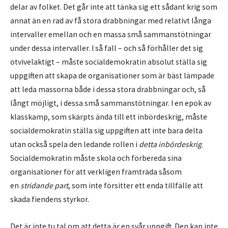
delar av folket. Det går inte att tänka sig ett sådant krig som
annat än en rad av få stora drabbningar med relativt långa
intervaller emellan och en massa små sammanstötningar
under dessa intervaller. I så fall – och så förhåller det sig
otvivelaktigt – måste socialdemokratin absolut ställa sig
uppgiften att skapa de organisationer som är bäst lämpade
att leda massorna både i dessa stora drabbningar och, så
långt möjligt, i dessa små sammanstötningar. I en epok av
klasskamp, som skärpts ända till ett inbördeskrig, måste
socialdemokratin ställa sig uppgiften att inte bara delta
utan också spela den ledande rollen i
detta inbördeskrig
.
Socialdemokratin måste skola och förbereda sina
organisationer för att verkligen framträda såsom
en
stridande part
, som inte försitter ett enda tillfälle att
skada fiendens styrkor.
Det är inte tu tal om att detta är en svår uppgift. Den kan inte