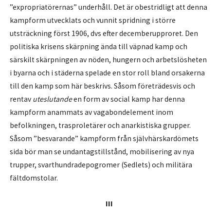
”expropriatörernas” underhåll. Det är obestridligt att denna
kampform utvecklats och vunnit spridning i större
utsträckning först 1906, dvs efter decemberupproret. Den
politiska krisens skärpning ända till väpnad kamp och
särskilt skärpningen av nöden, hungern och arbetslösheten
i byarna och i städerna spelade en stor roll bland orsakerna
till den kamp som här beskrivs. Såsom företrädesvis och
rentav
uteslutande
en form av social kamp har denna
kampform anammats av vagabondelement inom
befolkningen, trasproletärer och anarkistiska grupper.
Såsom ”besvarande” kampform från självhärskardömets
sida bör man se undantagstillstånd, mobilisering av nya
trupper, svarthundradepogromer (Sedlets) och militära
fältdomstolar.
III