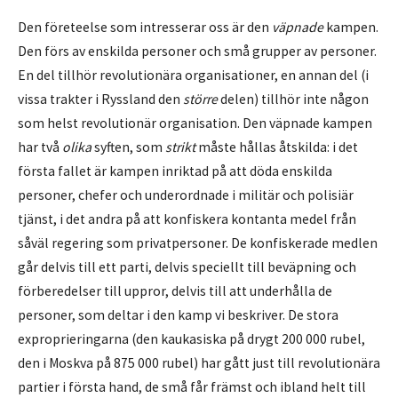
Den företeelse som intresserar oss är den
väpnade
kampen.
Den förs av enskilda personer och små grupper av personer.
En del tillhör revolutionära organisationer, en annan del (i
vissa trakter i Ryssland den
större
delen) tillhör inte någon
som helst revolutionär organisation. Den väpnade kampen
har två
olika
syften, som
strikt
måste hållas åtskilda: i det
första fallet är kampen inriktad på att döda enskilda
personer, chefer och underordnade i militär och polisiär
tjänst, i det andra på att konfiskera kontanta medel från
såväl regering som privatpersoner. De konfiskerade medlen
går delvis till ett parti, delvis speciellt till beväpning och
förberedelser till uppror, delvis till att underhålla de
personer, som deltar i den kamp vi beskriver. De stora
exproprieringarna (den kaukasiska på drygt 200 000 rubel,
den i Moskva på 875 000 rubel) har gått just till revolutionära
partier i första hand, de små får främst och ibland helt till