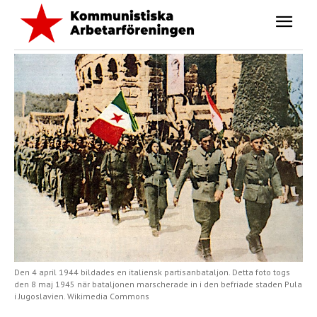
Den 4 april 1944 bildades en italiensk partisanbataljon. Detta foto togs
den 8 maj 1945 när bataljonen marscherade in i den befriade staden Pula
i Jugoslavien. Wikimedia Commons