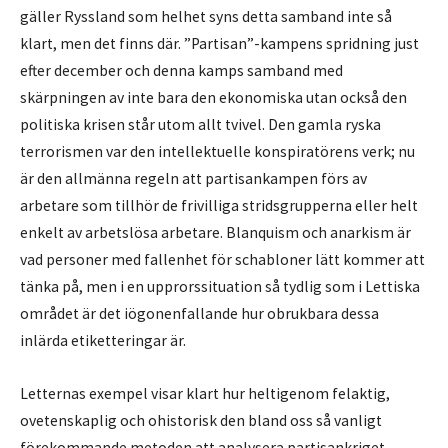
gäller Ryssland som helhet syns detta samband inte så
klart, men det finns där. ”Partisan”-kampens spridning just
efter december och denna kamps samband med
skärpningen av inte bara den ekonomiska utan också den
politiska krisen står utom allt tvivel. Den gamla ryska
terrorismen var den intellektuelle konspiratörens verk; nu
är den allmänna regeln att partisankampen förs av
arbetare som tillhör de frivilliga stridsgrupperna eller helt
enkelt av arbetslösa arbetare. Blanquism och anarkism är
vad personer med fallenhet för schabloner lätt kommer att
tänka på, men i en upprorssituation så tydlig som i Lettiska
området är det iögonenfallande hur obrukbara dessa
inlärda etiketteringar är.
Letternas exempel visar klart hur heltigenom felaktig,
ovetenskaplig och ohistorisk den bland oss så vanligt
förekommande metoden att analysera partisankriget