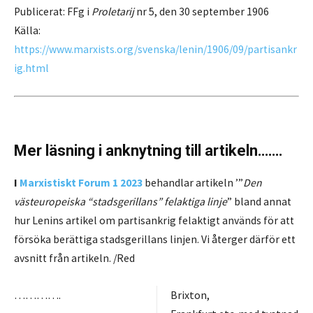
Publicerat:
FFg i
Proletarij
nr 5, den 30 september 1906
Källa:
https://www.marxists.org/svenska/lenin/1906/09/partisankr
ig.html
Mer läsning i anknytning till artikeln…….
I
Marxistiskt Forum 1
2023
behandlar artikeln ’”
Den
västeuropeiska “stadsgerillans” felaktiga linje
” bland annat
hur Lenins artikel om partisankrig felaktigt används för att
försöka berättiga stadsgerillans linjen. Vi återger därför ett
avsnitt från artikeln. /Red
………….
Brixton,