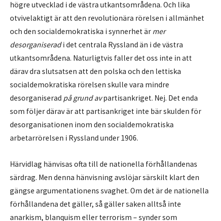
högre utvecklad i de västra utkantsområdena. Och lika
otvivelaktigt är att den revolutionära rörelsen i allmänhet
och den socialdemokratiska i synnerhet är
mer
desorganiserad
i det centrala Ryssland än i de västra
utkantsområdena. Naturligtvis faller det oss inte in att
därav dra slutsatsen att den polska och den lettiska
socialdemokratiska rörelsen skulle vara mindre
desorganiserad
på grund av
partisankriget. Nej. Det enda
som följer därav är att partisankriget inte bär skulden för
desorganisationen inom den socialdemokratiska
arbetarrörelsen i Ryssland under 1906.
Härvidlag hänvisas ofta till de nationella förhållandenas
särdrag. Men denna hänvisning avslöjar särskilt klart den
gängse argumentationens svaghet. Om det är de nationella
förhållandena det gäller, så gäller saken alltså inte
anarkism, blanquism eller terrorism – synder som