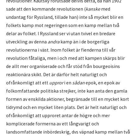
revolutioner. Kautsky förutsade delvis detta, då han 1902
sade att den kommande revolutionen (
kanske
med
undantag för Ryssland, tillade han) inte så mycket blir en
folkets kamp mot regeringen som en kamp mellan två
delar av folket. I Ryssland ser vi utan tvivel en bredare
utveckling av denna
andra
kamp än i de borgerliga
revolutionerna i väst. Inom folket är fienderna till vår
revolution fåtaliga, men i och med att kampen skärps blir
de allt mer organiserade och får stöd från bourgeoisins
reaktionära skikt. Det är därför helt naturligt och
ofrånkomligt att ett
uppror
i en
sådan
epok, en epok av
folkomfattande politiska strejker, inte kan anta den gamla
formen av enskilda aktioner, begränsade till en mycket kort
tidrymd och en mycket liten plats. Det är helt naturligt och
ofrånkomligt att upproret antar de högre och mer
komplicerade formerna av ett långvarigt och
landsomfattande inbördeskrig, dvs väpnad kamp mellan två