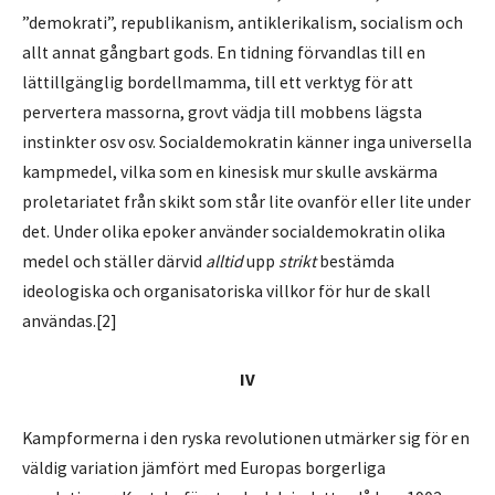
”demokrati”, republikanism, antiklerikalism, socialism och
allt annat gångbart gods. En tidning förvandlas till en
lättillgänglig bordellmamma, till ett verktyg för att
pervertera massorna, grovt vädja till mobbens lägsta
instinkter osv osv. Socialdemokratin känner inga universella
kampmedel, vilka som en kinesisk mur skulle avskärma
proletariatet från skikt som står lite ovanför eller lite under
det. Under olika epoker använder socialdemokratin olika
medel och ställer därvid
alltid
upp
strikt
bestämda
ideologiska och organisatoriska villkor för hur de skall
användas.[2]
IV
Kampformerna i den ryska revolutionen utmärker sig för en
väldig variation jämfört med Europas borgerliga