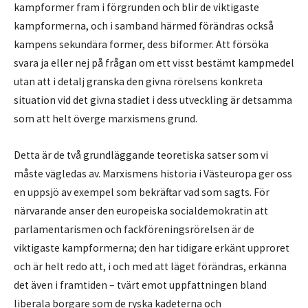
kampformer fram i förgrunden och blir de viktigaste
kampformerna, och i samband härmed förändras också
kampens sekundära former, dess biformer. Att försöka
svara ja eller nej på frågan om ett visst bestämt kampmedel
utan att i detalj granska den givna rörelsens konkreta
situation vid det givna stadiet i dess utveckling är detsamma
som att helt överge marxismens grund.
Detta är de två grundläggande teoretiska satser som vi
måste vägledas av. Marxismens historia i Västeuropa ger oss
en uppsjö av exempel som bekräftar vad som sagts. För
närvarande anser den europeiska socialdemokratin att
parlamentarismen och fackföreningsrörelsen är de
viktigaste kampformerna; den har tidigare erkänt upproret
och är helt redo att, i och med att läget förändras, erkänna
det även i framtiden – tvärt emot uppfattningen bland
liberala borgare som de ryska kadeterna och