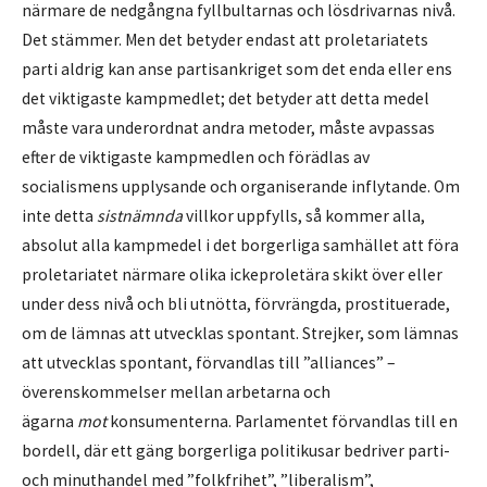
närmare de nedgångna fyllbultarnas och lösdrivarnas nivå.
Det stämmer. Men det betyder endast att proletariatets
parti aldrig kan anse partisankriget som det enda eller ens
det viktigaste kampmedlet; det betyder att detta medel
måste vara underordnat andra metoder, måste avpassas
efter de viktigaste kampmedlen och förädlas av
socialismens upplysande och organiserande inflytande. Om
inte detta
sistnämnda
villkor uppfylls, så kommer alla,
absolut alla kampmedel i det borgerliga samhället att föra
proletariatet närmare olika ickeproletära skikt över eller
under dess nivå och bli utnötta, förvrängda, prostituerade,
om de lämnas att utvecklas spontant. Strejker, som lämnas
att utvecklas spontant, förvandlas till ”alliances” –
överenskommelser mellan arbetarna och
ägarna
mot
konsumenterna. Parlamentet förvandlas till en
bordell, där ett gäng borgerliga politikusar bedriver parti-
och minuthandel med ”folkfrihet”, ”liberalism”,