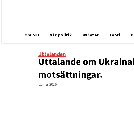
Om oss
Vår politik
Nyheter
Teori
D
Uttalanden
Uttalande om Ukrainakr
motsättningar.
11 maj 2026