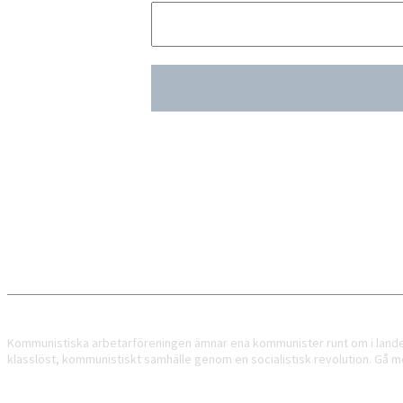
Kommunistiska
Arbetarföreningen
Kommunistiska arbetarföreningen ämnar ena kommunister runt om i landet f
klasslöst, kommunistiskt samhälle genom en socialistisk revolution. Gå me