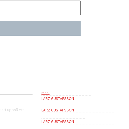
> Senaste kommentarer
masi
om
Inga barn i fängelse!
LARZ GUSTAFSSON
om
Vad handlade dispyten
om ”teorin om tre världar” om?
 att uppnå ett
LARZ GUSTAFSSON
om
Kvinnliga kämpar 6.
Gerillakämpar Oman 1970
LARZ GUSTAFSSON
om
Kvinnliga kämpar 6.
Gerillakämpar Oman 1970