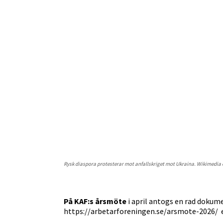
Rysk diaspora protesterar mot anfallskriget mot Ukraina. Wikimedi
På KAF:s årsmöte
i april antogs en rad dokum
https://arbetarforeningen.se/arsmote-2026/ ef