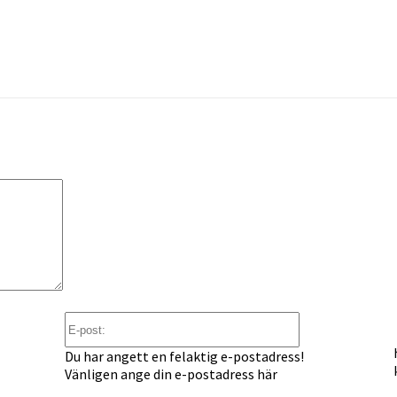
Kommentar:
E-
post:
Du har angett en felaktig e-postadress!
Vänligen ange din e-postadress här
lats: